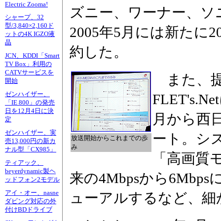
Electric Zooma!
ズニー、ワーナー、ソ
シャープ、32
型/3,840×2,160ド
2005年5月には新たに
ットの4K IGZO液
晶
約した。
JCN、KDDI「Smart
TV Box」利用の
CATVサービスを
また、提
開始
ゼンハイザー、
FLET's
「IE 800」の発売
日を12月4日に決
月から西
定
ゼンハイザー、実
ート。シ
放送開始からこれまでの歩
売13,000円の新カ
み
ナル型「CX985」
「高画質
ティアック、
beyerdynamic製ヘ
来の4Mbpsから6Mb
ッドフォン2モデル
アイ・オー、nasne
ューアルするなど、細
ダビング対応の外
付けBDドライブ