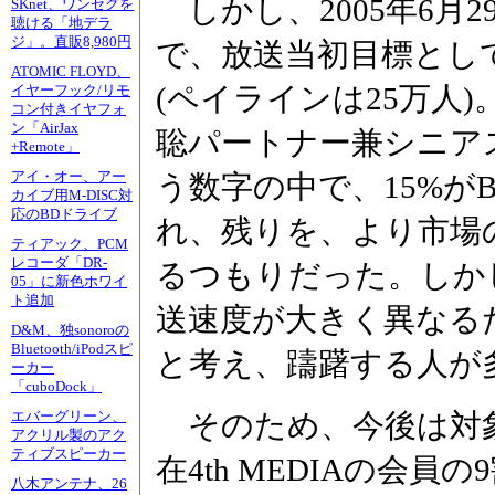
しかし、2005年6月2
SKnet、ワンセグを
聴ける「地デラ
ジ」。直販8,980円
で、放送当初目標とし
ATOMIC FLOYD、
(ペイラインは25万人
イヤーフック/リモ
コン付きイヤフォ
ン「AirJax
聡パートナー兼シニア
+Remote」
アイ・オー、アー
う数字の中で、15%が
カイブ用M-DISC対
応のBDドライブ
れ、残りを、より市場
ティアック、PCM
レコーダ「DR-
るつもりだった。しか
05」に新色ホワイ
ト追加
送速度が大きく異なる
D&M、独sonoroの
Bluetooth/iPodスピ
と考え、躊躇する人が
ーカー
「cuboDock」
そのため、今後は対象
エバーグリーン、
アクリル製のアク
ティブスピーカー
在4th MEDIAの会
八木アンテナ、26