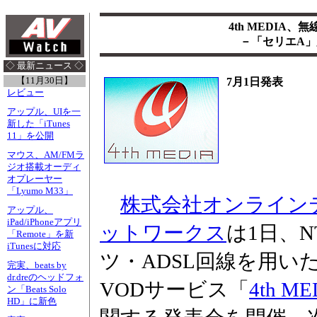
4th MEDIA
－「セリエA
◇ 最新ニュース ◇
【11月30日】
7月1日発表
レビュー
アップル、UIを一
新した「iTunes
11」を公開
マウス、AM/FMラ
ジオ搭載オーディ
オプレーヤー
「Lyumo M33」
株式会社オンライン
アップル、
iPad/iPhoneアプリ
ットワークス
は1日、
「Remote」を新
iTunesに対応
ツ・ADSL回線を用い
完実、beats by
dr.dreのヘッドフォ
VODサービス「
4th ME
ン「Beats Solo
HD」に新色