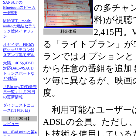
SANSUI”の
の多チャン
Bluetoothスピーカ
ー4機種
料)が視
MJSOFT、moshi
audioの焼結セラミ
2,415円
ック筐体イヤフォ
料金体系
ン
る「ライトプラン」が
オヤイデ、FiiOの
iPhoneリモコン付
ランではオプションとし
きアンプ黒モデル
太陽、dCSのDSD
から任意の番組を追加
対応DACやSACD
トランスポートな
ツ毎に異なるが、映画の
ど4製品
「Blu-ray/DVD発売
度。
日一覧」11月29日
の更新情報
ダイジェストニュ
利用可能なユーザーは
ース(11月30日)
【11月29日】
ADSLの会員。ただし
レビュー
ト技術を使用しているため
au、iPad miniと第4