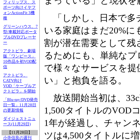
まっている」と現状を
フィリップス、ス
ポーツ向けイヤフ
ォンActionFit 3機
「しかし、日本で多
種
グリーンハウス、7
いる家庭はまだ20%に
型/車載対応ポータ
ブルDVDプレーヤ
割が潜在需要として残
ー
アクトビラ、劇場
るためにも、単純なプ
版「ワンピース」
10作品を初VOD配
で様々なサービスを提
信
アクトビラ、
い」と抱負を語る。
CATV向け
VOD「ケーブルア
クトビラ」を開始
放送開始当初は、33
「Blu-ray/DVD発売
日一覧」11月28日
1,500タイトルのV
の更新情報
ダイジェストニュ
1年が経過し、チャンネ
ース(11月29日)
【11月28日】
ツは4,500タイトル
小寺信良の週刊