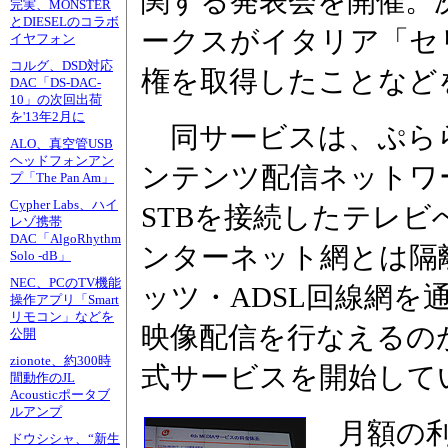
関する発表会を開催。
完実、MONSTER
とDIESELのコラボ
ークスがイタリア「セ
イヤフォン
コルグ、DSD対応
権を取得したことなど
DAC「DS-DAC-
10」の次回出荷
を'13年2月に
同サービスは、ぷら
ALO、真空管USB
ヘッドフォンアン
ンテンツ配信ネットワーク
プ「The Pan Am」
Cypher Labs、ハイ
STBを接続したテレ
レゾ携帯
DAC「AlgoRhythm
ンターネット網とは隔
Solo -dB」
NEC、PCのTV機能
ッツ・ADSL回線網
操作アプリ「Smart
リモコン」などを
映像配信を行なえるのが
公開
zionote、約300時
式サービスを開始して
間動作のJL
Acousticポータブ
ルアンプ
月額の利
ドウシシャ、“新生