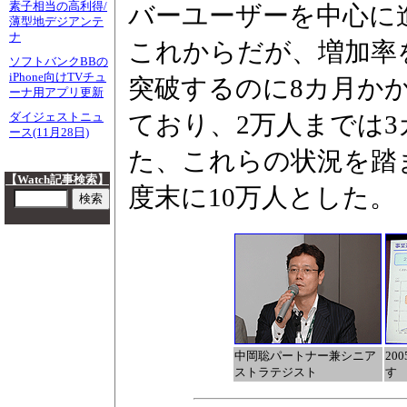
素子相当の高利得/
バーユーザーを中心に
薄型地デジアンテ
ナ
これからだが、増加率
ソフトバンクBBの
iPhone向けTVチュ
突破するのに8カ月か
ーナ用アプリ更新
ており、2万人までは
ダイジェストニュ
ース(11月28日)
た、これらの状況を踏ま
【Watch記事検索】
度末に10万人とした。
中岡聡パートナー兼シニア
20
ストラテジスト
す