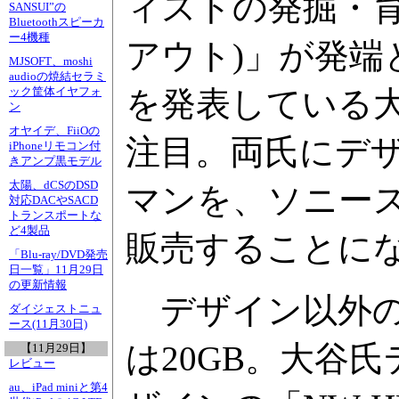
ィストの発掘・育成
SANSUI”の
Bluetoothスピーカ
ー4機種
アウト)」が発
MJSOFT、moshi
audioの焼結セラミ
を発表している
ック筐体イヤフォ
ン
オヤイデ、FiiOの
注目。両氏にデ
iPhoneリモコン付
きアンプ黒モデル
太陽、dCSのDSD
マンを、ソニース
対応DACやSACD
トランスポートな
ど4製品
販売することに
「Blu-ray/DVD発売
日一覧」11月29日
の更新情報
デザイン以外の機
ダイジェストニュ
ース(11月30日)
は20GB。大谷氏
【11月29日】
レビュー
au、iPad miniと第4