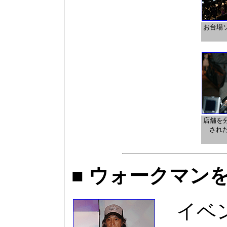
お台場
店舗を
された
■ ウォークマン
イベン