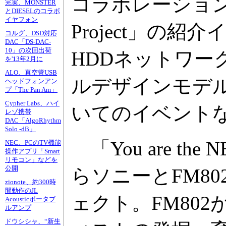
コラボレーション・プ
完実、MONSTER
とDIESELのコラボ
イヤフォン
Project」の
コルグ、DSD対応
DAC「DS-DAC-
10」の次回出荷
HDDネットワー
を'13年2月に
ALO、真空管USB
ルデザインモデル
ヘッドフォンアン
プ「The Pan Am」
Cypher Labs、ハイ
いてのイベント
レゾ携帯
DAC「AlgoRhythm
Solo -dB」
「You are the 
NEC、PCのTV機能
操作アプリ「Smart
リモコン」などを
公開
らソニーとFM8
zionote、約300時
間動作のJL
ェクト。FM80
Acousticポータブ
ルアンプ
ドウシシャ、“新生