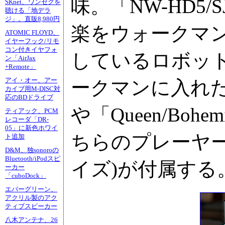
味。「NW-HD5
SKnet、ワンセグを
聴ける「地デラ
ジ」。直販8,980円
楽をウォークマ
ATOMIC FLOYD、
イヤーフック/リモ
コン付きイヤフォ
しているロボッ
ン「AirJax
+Remote」
アイ・オー、アー
ークマンに入れたい楽曲
カイブ用M-DISC対
応のBDドライブ
や「Queen/Boh
ティアック、PCM
レコーダ「DR-
05」に新色ホワイ
ちらのプレーヤー
ト追加
D&M、独sonoroの
Bluetooth/iPodスピ
イズ)が付属する
ーカー
「cuboDock」
エバーグリーン、
アクリル製のアク
ティブスピーカー
八木アンテナ、26