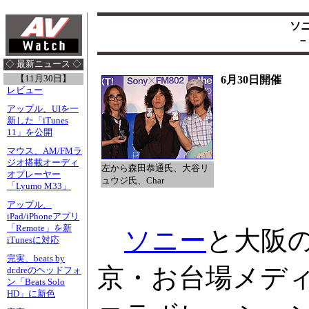
ソ
－
◇ 最新ニュース ◇
【11月30日】
6月30日開催
レビュー
アップル、UIを一
新した「iTunes
11」を公開
マウス、AM/FMラ
ジオ搭載オーディ
左から森田恭通氏、大谷リ
オプレーヤー
ュウジ氏、Char
「Lyumo M33」
アップル、
iPad/iPhoneアプリ
「Remote」を新
ソニー
と大阪
iTunesに対応
完実、beats by
京・お台場メデ
dr.dreのヘッドフォ
ン「Beats Solo
HD」に新色