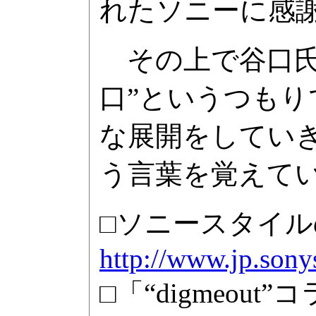
れたソニーに感
その上で谷口氏
口”というつも
な展開をしていきた
う言葉を覚えてい
□ソニースタイ
http://www.jp.sony
□「“digmeo