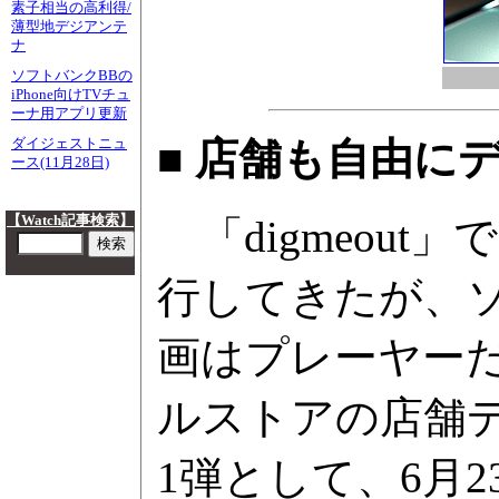
素子相当の高利得/
薄型地デジアンテ
ナ
ソフトバンクBBの
iPhone向けTVチュ
ーナ用アプリ更新
■ 店舗も自由に
ダイジェストニュ
ース(11月28日)
【Watch記事検索】
「digmeou
行してきたが、
画はプレーヤー
ルストアの店舗
1弾として、6月