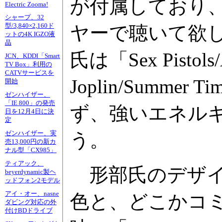
が付属しており
Electric Zooma!
シャープ、32
型/3,840×2,160ド
ヤーで聴いて欲
ットの4K IGZO液
晶
氏は「Sex Pistols/
JCN、KDDI「Smart
TV Box」利用の
CATVサービスを
Joplin/Sum
開始
ゼンハイザー、
「IE 800」の発売
ず、強いエネル
日を12月4日に決
定
う。
ゼンハイザー、実
売13,000円の新カ
ナル型「CX985」
ティアック、
形部氏のデザイ
beyerdynamic製ヘ
ッドフォン2モデル
アイ・オー、nasne
色と、どこかコ
ダビング対応の外
付けBDドライブ