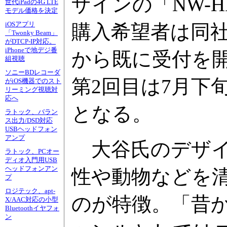
ザインの「NW-HD
世代iPadの4G LTE
モデル価格を決定
iOSアプリ
購入希望者は同社
「Twonky Beam」
がDTCP-IP対応。
iPhoneで地デジ番
から既に受付を開
組視聴
ソニーBDレコーダ
第2回目は7月下
がiOS機器でのスト
リーミング視聴対
応へ
となる。
ラトック、バラン
ス出力/DSD対応
USBヘッドフォン
アンプ
大谷氏のデザイ
ラトック、PCオー
ディオ入門用USB
ヘッドフォンアン
性や動物などを
プ
ロジテック、apt-
のが特徴。「昔か
X/AAC対応の小型
Bluetoothイヤフォ
ン