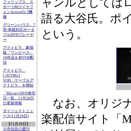
ャンルとしては
フィリップス、ス
ポーツ向けイヤフ
ォンActionFit 3機
語る大谷氏。ポ
種
グリーンハウス、7
型/車載対応ポータ
という。
ブルDVDプレーヤ
ー
アクトビラ、劇場
版「ワンピース」
10作品を初VOD配
信
アクトビラ、
CATV向け
VOD「ケーブルア
クトビラ」を開始
「Blu-ray/DVD発売
日一覧」11月28日
なお、オリジナ
の更新情報
ダイジェストニュ
楽配信サイト「M
ース(11月29日)
【11月28日】
小寺信良の週刊