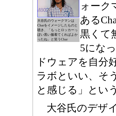
ォーク
あるC
大谷氏のウォークマンは
Charをイメージしたものと
聴き、「もっとロッカーっ
黒くて
ぽい黒い服着てくればよか
ったね」と笑うChar
5にな
ドウェアを自分
ラボといい、そ
と感じる」というC
大谷氏のデザイ