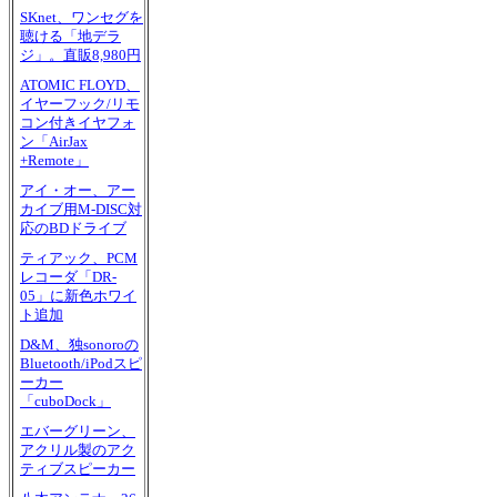
SKnet、ワンセグを
聴ける「地デラ
ジ」。直販8,980円
ATOMIC FLOYD、
イヤーフック/リモ
コン付きイヤフォ
ン「AirJax
+Remote」
アイ・オー、アー
カイブ用M-DISC対
応のBDドライブ
ティアック、PCM
レコーダ「DR-
05」に新色ホワイ
ト追加
D&M、独sonoroの
Bluetooth/iPodスピ
ーカー
「cuboDock」
エバーグリーン、
アクリル製のアク
ティブスピーカー