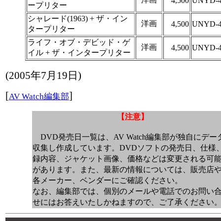
4,500
UNYD-4
ープリター
シャレード(1963) + ザ・イン
洋画
4,500
UNYD-4
タープリター
ライフ・オブ・デビッド・ゲ
洋画
4,500
UNYD-4
イル + ザ・インタープリター
(
2005年7月19日
)
[
]
AV Watch編集部
【注意】
DVD発売日一覧は、AV Watch編集部が独自にデー
収集し作成しています。DVDソフトの発売日、仕様
録内容、ジャケット画像、価格などは変更される可
があります。また、最新の情報については、販売店
各メーカー、ベンダーにご確認ください。
なお、編集部では、個別のメールや電話でのお問い
せにはお答えいたしかねますので、ご了承ください
00