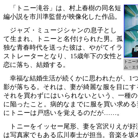
「トニー滝谷」は、村上春樹の同名短
編小説を市川準監督が映像化した作品。
ジャズ・ミュージシャンの息子とし
て生まれ、トニーと名付けられた男。孤
独な青春時代を送った彼は、やがてイラ
ストレーターとなり、15歳年下の女性と
トニー
恋に落ち、結婚する。
ム・エ
幸福な結婚生活が続くかに思われたが、1
影が落ちる。それは、妻が綺麗な服を目にす
それを買わずにはいられないという、一種の
に陥ったこと。病的なまでに服を買い求める
にトニーは戸惑いを覚えるのだが……。
トニーをイッセー尾形、妻を宮沢りえが好
は写真家でもある広川泰士が担当。音楽を坂