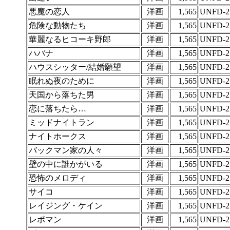
悪魔の恋人
洋画
1,565
UNFD-2
危険な動物たち
洋画
1,565
UNFD-2
華麗なるヒコーキ野郎
洋画
1,565
UNFD-2
ハバナ
洋画
1,565
UNFD-2
ハウスシッター/結婚願望
洋画
1,565
UNFD-2
眠れぬ夜のために
洋画
1,565
UNFD-2
天国から落ちた男
洋画
1,565
UNFD-2
恋に落ちたら…
洋画
1,565
UNFD-2
ミッドナイトラン
洋画
1,565
UNFD-2
ナイトホークス
洋画
1,565
UNFD-2
バックマン家の人々
洋画
1,565
UNFD-2
壁の中に誰かがいる
洋画
1,565
UNFD-2
恐怖のメロディ
洋画
1,565
UNFD-2
サイコ
洋画
1,565
UNFD-2
レイジング・ケイン
洋画
1,565
UNFD-2
レポマン
洋画
1,565
UNFD-2