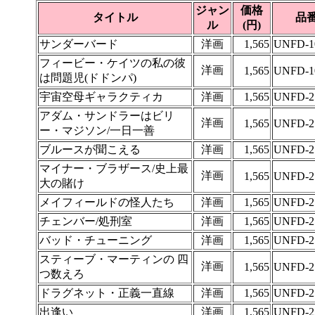
ジャン
価格
タイトル
品
ル
(円)
サンダーバード
洋画
1,565
UNFD-1
フィービー・ケイツの私の彼
洋画
1,565
UNFD-1
は問題児(ドドンパ)
宇宙空母ギャラクティカ
洋画
1,565
UNFD-2
アダム・サンドラーはビリ
洋画
1,565
UNFD-2
ー・マジソン/一日一善
ブルースが聞こえる
洋画
1,565
UNFD-2
マイナー・ブラザース/史上最
洋画
1,565
UNFD-2
大の賭け
メイフィールドの怪人たち
洋画
1,565
UNFD-2
チェンバー/処刑室
洋画
1,565
UNFD-2
バッド・チューニング
洋画
1,565
UNFD-2
スティーブ・マーティンの 四
洋画
1,565
UNFD-2
つ数えろ
ドラグネット・正義一直線
洋画
1,565
UNFD-2
出逢い
洋画
1,565
UNFD-2