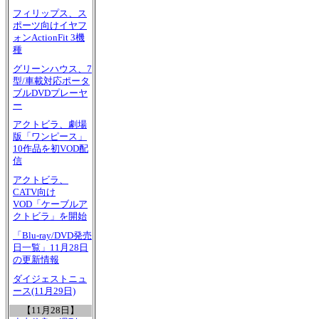
フィリップス、ス
ポーツ向けイヤフ
ォンActionFit 3機
種
グリーンハウス、7
型/車載対応ポータ
ブルDVDプレーヤ
ー
アクトビラ、劇場
版「ワンピース」
10作品を初VOD配
信
アクトビラ、
CATV向け
VOD「ケーブルア
クトビラ」を開始
「Blu-ray/DVD発売
日一覧」11月28日
の更新情報
ダイジェストニュ
ース(11月29日)
【11月28日】