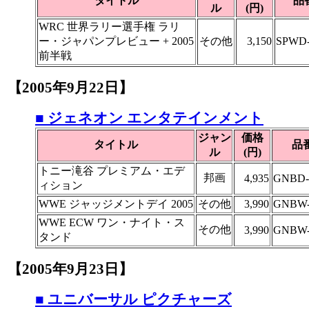
タイトル
品
ル
(円)
WRC 世界ラリー選手権 ラリ
ー・ジャパンプレビュー + 2005
その他
3,150
SPWD-
前半戦
【2005年9月22日】
■ ジェネオン エンタテインメント
ジャン
価格
タイトル
品
ル
(円)
トニー滝谷 プレミアム・エデ
邦画
4,935
GNBD-
ィション
WWE ジャッジメントデイ 2005
その他
3,990
GNBW-
WWE ECW ワン・ナイト・ス
その他
3,990
GNBW-
タンド
【2005年9月23日】
■ ユニバーサル ピクチャーズ