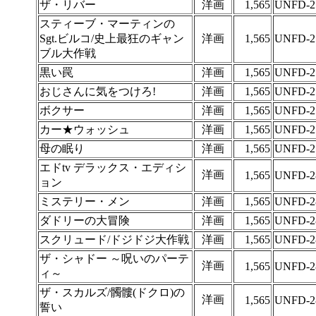
ザ・リバー
洋画
1,565
UNFD-2
スティーブ・マーティンの
Sgt.ビルコ/史上最狂のギャン
洋画
1,565
UNFD-2
ブル大作戦
黒い罠
洋画
1,565
UNFD-2
おじさんに気をつけろ!
洋画
1,565
UNFD-2
ボクサー
洋画
1,565
UNFD-2
カー★ウォッシュ
洋画
1,565
UNFD-2
母の眠り
洋画
1,565
UNFD-2
エドtv デラックス・エディシ
洋画
1,565
UNFD-2
ョン
ミステリー・メン
洋画
1,565
UNFD-2
ダドリーの大冒険
洋画
1,565
UNFD-2
スクリュード/ドジドジ大作戦
洋画
1,565
UNFD-2
ザ・シャドー ～呪いのパーテ
洋画
1,565
UNFD-2
ィ～
ザ・スカルズ/髑髏(ドクロ)の
洋画
1,565
UNFD-2
誓い