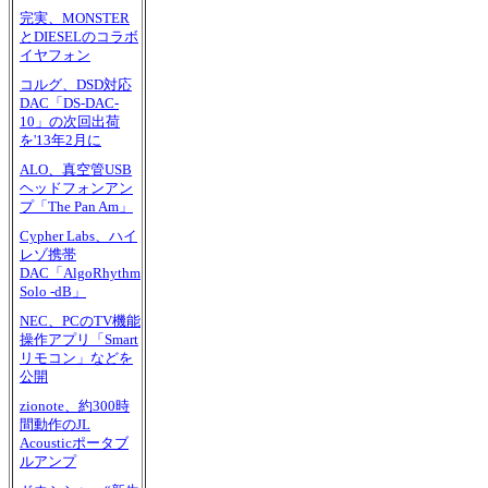
完実、MONSTER
とDIESELのコラボ
イヤフォン
コルグ、DSD対応
DAC「DS-DAC-
10」の次回出荷
を'13年2月に
ALO、真空管USB
ヘッドフォンアン
プ「The Pan Am」
Cypher Labs、ハイ
レゾ携帯
DAC「AlgoRhythm
Solo -dB」
NEC、PCのTV機能
操作アプリ「Smart
リモコン」などを
公開
zionote、約300時
間動作のJL
Acousticポータブ
ルアンプ