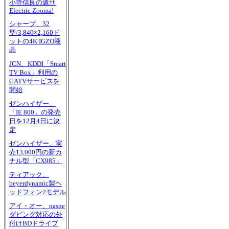
小寺信良の週刊
Electric Zooma!
シャープ、32
型/3,840×2,160ド
ットの4K IGZO液
晶
JCN、KDDI「Smart
TV Box」利用の
CATVサービスを
開始
ゼンハイザー、
「IE 800」の発売
日を12月4日に決
定
ゼンハイザー、実
売13,000円の新カ
ナル型「CX985」
ティアック、
beyerdynamic製ヘ
ッドフォン2モデル
アイ・オー、nasne
ダビング対応の外
付けBDドライブ