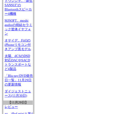
ドウシシャ、“新生
SANSUI”の
Bluetoothスピーカ
ー4機種
MJSOFT、moshi
audioの焼結セラミ
ック筐体イヤフォ
ン
オヤイデ、FiiOの
iPhoneリモコン付
きアンプ黒モデル
太陽、dCSのDSD
対応DACやSACD
トランスポートな
ど4製品
「Blu-ray/DVD発売
日一覧」11月29日
の更新情報
ダイジェストニュ
ース(11月30日)
【11月29日】
レビュー
au、iPad miniと第4