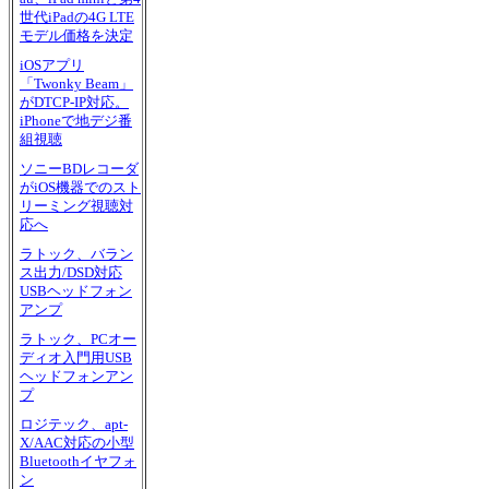
世代iPadの4G LTE
モデル価格を決定
iOSアプリ
「Twonky Beam」
がDTCP-IP対応。
iPhoneで地デジ番
組視聴
ソニーBDレコーダ
がiOS機器でのスト
リーミング視聴対
応へ
ラトック、バラン
ス出力/DSD対応
USBヘッドフォン
アンプ
ラトック、PCオー
ディオ入門用USB
ヘッドフォンアン
プ
ロジテック、apt-
X/AAC対応の小型
Bluetoothイヤフォ
ン