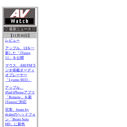
◇ 最新ニュース ◇
【11月30日】
レビュー
アップル、UIを一
新した「iTunes
11」を公開
マウス、AM/FMラ
ジオ搭載オーディ
オプレーヤー
「Lyumo M33」
アップル、
iPad/iPhoneアプリ
「Remote」を新
iTunesに対応
完実、beats by
dr.dreのヘッドフォ
ン「Beats Solo
HD」に新色