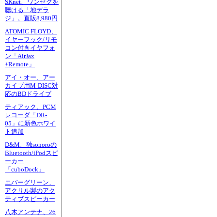
SKnet、ワンセグを
聴ける「地デラ
ジ」。直販8,980円
ATOMIC FLOYD、
イヤーフック/リモ
コン付きイヤフォ
ン「AirJax
+Remote」
アイ・オー、アー
カイブ用M-DISC対
応のBDドライブ
ティアック、PCM
レコーダ「DR-
05」に新色ホワイ
ト追加
D&M、独sonoroの
Bluetooth/iPodスピ
ーカー
「cuboDock」
エバーグリーン、
アクリル製のアク
ティブスピーカー
八木アンテナ、26