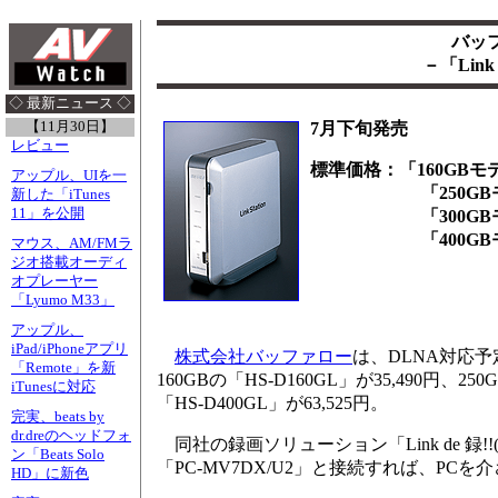
バッ
－「Link
◇ 最新ニュース ◇
【11月30日】
7月下旬発売
レビュー
標準価格：「160GBモデ
アップル、UIを一
「250GBモデル」
新した「iTunes
11」を公開
「300GBモデル」
「400GBモデル」
マウス、AM/FMラ
ジオ搭載オーディ
オプレーヤー
「Lyumo M33」
アップル、
iPad/iPhoneアプリ
株式会社バッファロー
は、DLNA対応予
「Remote」を新
160GBの「HS-D160GL」が35,490円、250
iTunesに対応
「HS-D400GL」が63,525円。
完実、beats by
dr.dreのヘッドフォ
同社の録画ソリューション「Link de 録
ン「Beats Solo
「PC-MV7DX/U2」と接続すれば、PC
HD」に新色