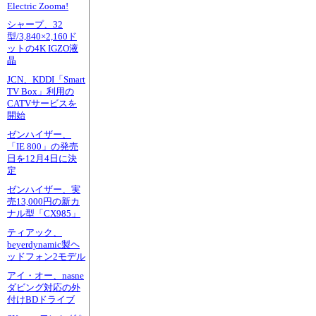
Electric Zooma!
シャープ、32
型/3,840×2,160ド
ットの4K IGZO液
晶
JCN、KDDI「Smart
TV Box」利用の
CATVサービスを
開始
ゼンハイザー、
「IE 800」の発売
日を12月4日に決
定
ゼンハイザー、実
売13,000円の新カ
ナル型「CX985」
ティアック、
beyerdynamic製ヘ
ッドフォン2モデル
アイ・オー、nasne
ダビング対応の外
付けBDドライブ