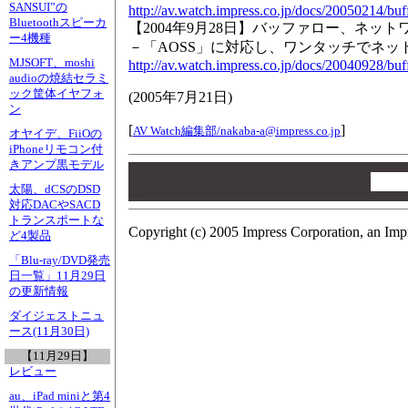
SANSUI”の
http://av.watch.impress.co.jp/docs/20050214/buf
Bluetoothスピーカ
【2004年9月28日】バッファロー、ネッ
ー4機種
－「AOSS」に対応し、ワンタッチでネッ
MJSOFT、moshi
http://av.watch.impress.co.jp/docs/20040928/buf
audioの焼結セラミ
ック筐体イヤフォ
(
2005年7月21日
)
ン
[
]
AV Watch編集部/
nakaba-a@impress.co.jp
オヤイデ、FiiOの
iPhoneリモコン付
きアンプ黒モデル
00
00
太陽、dCSのDSD
00
対応DACやSACD
トランスポートな
Copyright (c) 2005 Impress Corporation, an Imp
ど4製品
「Blu-ray/DVD発売
日一覧」11月29日
の更新情報
ダイジェストニュ
ース(11月30日)
【11月29日】
レビュー
au、iPad miniと第4