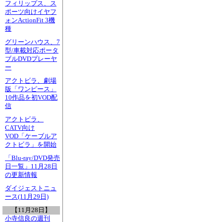
フィリップス、ス
ポーツ向けイヤフ
ォンActionFit 3機
種
グリーンハウス、7
型/車載対応ポータ
ブルDVDプレーヤ
ー
アクトビラ、劇場
版「ワンピース」
10作品を初VOD配
信
アクトビラ、
CATV向け
VOD「ケーブルア
クトビラ」を開始
「Blu-ray/DVD発売
日一覧」11月28日
の更新情報
ダイジェストニュ
ース(11月29日)
【11月28日】
小寺信良の週刊