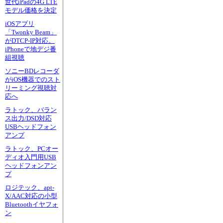
世代iPadの4G LTE
モデル価格を決定
iOSアプリ
「Twonky Beam」
がDTCP-IP対応。
iPhoneで地デジ番
組視聴
ソニーBDレコーダ
がiOS機器でのスト
リーミング視聴対
応へ
ラトック、バラン
ス出力/DSD対応
USBヘッドフォン
アンプ
ラトック、PCオー
ディオ入門用USB
ヘッドフォンアン
プ
ロジテック、apt-
X/AAC対応の小型
Bluetoothイヤフォ
ン