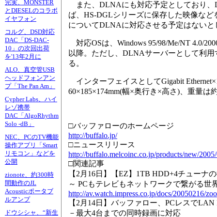
完実、MONSTER
また、DLNAにも対応予定としており、D
とDIESELのコラボ
ば、HS-DGLシリーズに保存した映像な
イヤフォン
についてDLNAに対応させる予定はないと
コルグ、DSD対応
DAC「DS-DAC-
対応OSは、Windows 95/98/Me/NT 4.0/2000/
10」の次回出荷
以降。ただし、DLNAサーバーとして利用する場合の
を'13年2月に
る。
ALO、真空管USB
ヘッドフォンアン
インターフェイスとしてGigabit Ethern
プ「The Pan Am」
60×185×174mm(幅×奥行き×高さ)、重量は約
Cypher Labs、ハイ
レゾ携帯
DAC「AlgoRhythm
Solo -dB」
□バッファローのホームページ
http://buffalo.jp/
NEC、PCのTV機能
□ニュースリリース
操作アプリ「Smart
リモコン」などを
http://buffalo.melcoinc.co.jp/products/new/2005
公開
□関連記事
【2月16日】【EZ】1TB HDD+4チューナの衝撃
zionote、約300時
間動作のJL
～ PCもテレビもネットワークで繋がる世界
Acousticポータブ
http://av.watch.impress.co.jp/docs/20050216/z
ルアンプ
【2月14日】バッファロー、PCレスでLAN HD
－最大4台までの同時録画に対応
ドウシシャ、“新生