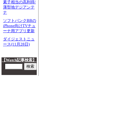
素子相当の高利得/
薄型地デジアンテ
ナ
ソフトバンクBBの
iPhone向けTVチュ
ーナ用アプリ更新
ダイジェストニュ
ース(11月28日)
【Watch記事検索】