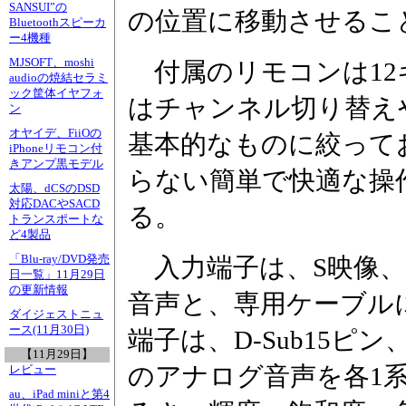
SANSUI”の
の位置に移動させるこ
Bluetoothスピーカ
ー4機種
MJSOFT、moshi
付属のリモコンは12
audioの焼結セラミ
ック筐体イヤフォ
はチャンネル切り替えや
ン
オヤイデ、FiiOの
基本的なものに絞って
iPhoneリモコン付
きアンプ黒モデル
らない簡単で快適な操
太陽、dCSのDSD
対応DACやSACD
る。
トランスポートな
ど4製品
「Blu-ray/DVD発売
入力端子は、S映像、
日一覧」11月29日
の更新情報
音声と、専用ケーブルに
ダイジェストニュ
ース(11月30日)
端子は、D-Sub15
【11月29日】
のアナログ音声を各1
レビュー
au、iPad miniと第4