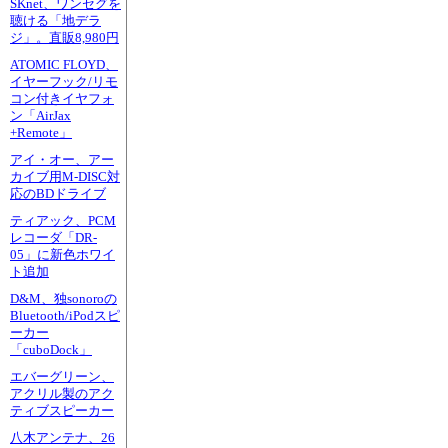
SKnet、ワンセグを
聴ける「地デラ
ジ」。直販8,980円
ATOMIC FLOYD、
イヤーフック/リモ
コン付きイヤフォ
ン「AirJax
+Remote」
アイ・オー、アー
カイブ用M-DISC対
応のBDドライブ
ティアック、PCM
レコーダ「DR-
05」に新色ホワイ
ト追加
D&M、独sonoroの
Bluetooth/iPodスピ
ーカー
「cuboDock」
エバーグリーン、
アクリル製のアク
ティブスピーカー
八木アンテナ、26