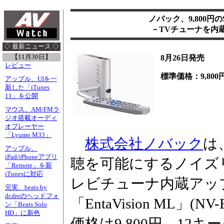
ノバック、9,800
－TVチューナを内
◇ 最新ニュース ◇
【11月30日】
8月26日発売
レビュー
標準価格：9,800
アップル、UIを一
新した「iTunes
11」を公開
マウス、AM/FMラ
ジオ搭載オーディ
オプレーヤー
「Lyumo M33」
株式会社ノバック
は
アップル、
iPad/iPhoneアプリ
聴を可能にするノイズ
「Remote」を新
iTunesに対応
レビチューナ内蔵アッ
完実、beats by
dr.dreのヘッドフォ
「EntaVision ML」(
ン「Beats Solo
HD」に新色
価格は9,800円。1