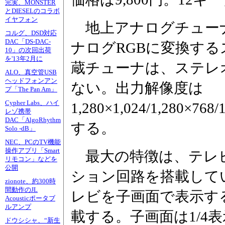
完実、MONSTER
とDIESELのコラボ
イヤフォン
地上アナログチューナ
コルグ、DSD対応
DAC「DS-DAC-
ナログRGBに変換す
10」の次回出荷
を'13年2月に
蔵チューナは、ステレ
ALO、真空管USB
ヘッドフォンアン
ない。出力解像度は
プ「The Pan Am」
Cypher Labs、ハイ
1,280×1,024/1,280×7
レゾ携帯
DAC「AlgoRhythm
する。
Solo -dB」
NEC、PCのTV機能
操作アプリ「Smart
最大の特徴は、テレ
リモコン」などを
公開
ション回路を搭載して
zionote、約300時
間動作のJL
レビを子画面で表示するPIP(P
Acousticポータブ
ルアンプ
載する。子画面は1/4
ドウシシャ、“新生