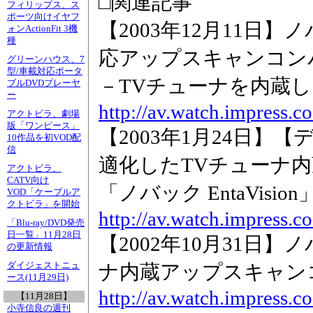
□関連記事
フィリップス、ス
ポーツ向けイヤフ
【2003年12月11日
ォンActionFit 3機
種
応アップスキャンコン
グリーンハウス、7
型/車載対応ポータ
－TVチューナを内蔵し
ブルDVDプレーヤ
ー
http://av.watch.impress.
アクトビラ、劇場
版「ワンピース」
【2003年1月24日】
10作品を初VOD配
信
適化したTVチューナ
アクトビラ、
CATV向け
「ノバック EntaVision
VOD「ケーブルア
クトビラ」を開始
http://av.watch.impress.
「Blu-ray/DVD発売
日一覧」11月28日
【2002年10月31日
の更新情報
ダイジェストニュ
ナ内蔵アップスキャン
ース(11月29日)
http://av.watch.impress.
【11月28日】
小寺信良の週刊