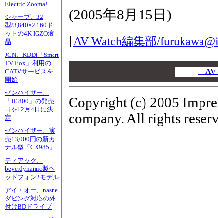
Electric Zooma!
(
2005年8月15日
)
シャープ、32
型/3,840×2,160ド
ットの4K IGZO液
[
AV Watch編集部/
furukawa@i
晶
JCN、KDDI「Smart
TV Box」利用の
00
00
AV
CATVサービスを
開始
00
ゼンハイザー、
Copyright (c) 2005 Impre
「IE 800」の発売
日を12月4日に決
company. All rights reser
定
ゼンハイザー、実
売13,000円の新カ
ナル型「CX985」
ティアック、
beyerdynamic製ヘ
ッドフォン2モデル
アイ・オー、nasne
ダビング対応の外
付けBDドライブ