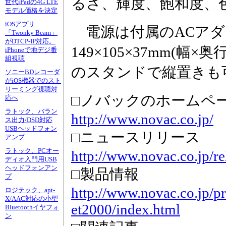
るさ、輝度、飽和度、
世代iPadの4G LTE
モデル価格を決定
iOSアプリ
電源は付属のACアダ
「Twonky Beam」
がDTCP-IP対応。
149×105×37mm(幅
iPhoneで地デジ番
組視聴
のスタンドで縦置きも
ソニーBDレコーダ
がiOS機器でのスト
リーミング視聴対
□ノバックのホームペ
応へ
ラトック、バラン
http://www.novac.co.jp/
ス出力/DSD対応
USBヘッドフォン
□ニュースリリース
アンプ
ラトック、PCオー
http://www.novac.co.jp/r
ディオ入門用USB
ヘッドフォンアン
□製品情報
プ
http://www.novac.co.jp/p
ロジテック、apt-
X/AAC対応の小型
et2000/index.html
Bluetoothイヤフォ
ン