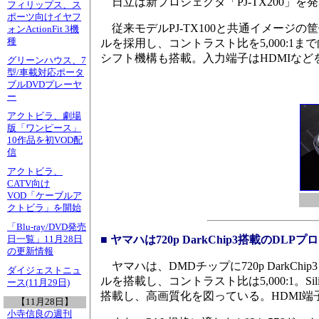
日立は新プロジェクタ「PJ-TX200」を
フィリップス、ス
ポーツ向けイヤフ
従来モデルPJ-TX100と共通イメージの
ォンActionFit 3機
種
ルを採用し、コントラスト比を5,000:1ま
シフト機構も搭載。入力端子はHDMIなど
グリーンハウス、7
型/車載対応ポータ
ブルDVDプレーヤ
ー
アクトビラ、劇場
版「ワンピース」
10作品を初VOD配
信
アクトビラ、
CATV向け
VOD「ケーブルア
クトビラ」を開始
「Blu-ray/DVD発売
■ ヤマハは720p DarkChip3搭載のDLP
日一覧」11月28日
の更新情報
ヤマハは、DMDチップに720p DarkCh
ダイジェストニュ
ルを搭載し、コントラスト比は5,000:1。Silico
ース(11月29日)
搭載し、高画質化を図っている。HDMI端子
【11月28日】
小寺信良の週刊