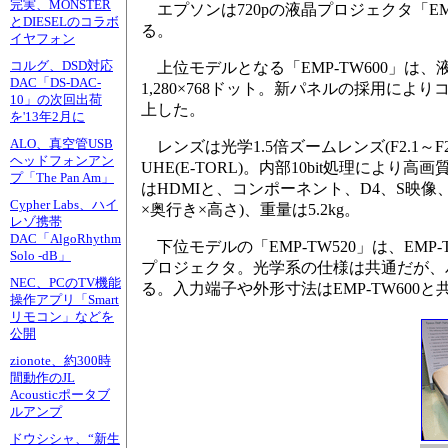
完実、MONSTER
エプソンは720pの液晶プロジェクタ「EMP
とDIESELのコラボ
る。
イヤフォン
コルグ、DSD対応
上位モデルとなる「EMP-TW600」は
DAC「DS-DAC-
1,280×768ドット。新パネルの採用によりコ
10」の次回出荷
上した。
を'13年2月に
ALO、真空管USB
レンズは光学1.5倍ズームレンズ(F2.1～
ヘッドフォンアン
UHE(E-TORL)。内部10bit処理によ
プ「The Pan Am」
はHDMIと、コンポーネント、D4、S映像、コ
Cypher Labs、ハイ
×奥行き×高さ)、重量は5.2kg。
レゾ携帯
DAC「AlgoRhythm
下位モデルの「EMP-TW520」は、EMP
Solo -dB」
プロジェクタ。光学系の仕様は共通だが、パネル
NEC、PCのTV機能
る。入力端子や外形寸法はEMP-TW600と
操作アプリ「Smart
リモコン」などを
公開
zionote、約300時
間動作のJL
Acousticポータブ
ルアンプ
ドウシシャ、“新生