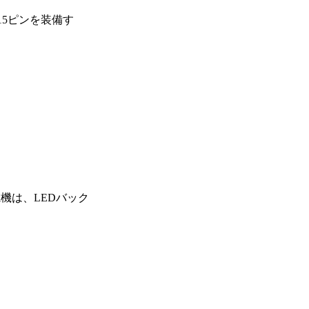
15ピンを装備す
電機は、LEDバック