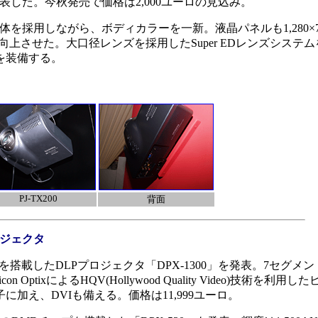
発表した。今秋発売で価格は2,000ユーロの見込み。
筐体を採用しながら、ボディカラーを一新。液晶パネルも1,280×
で向上させた。大口径レンズを採用したSuper EDレンズシステ
を装備する。
PJ-TX200
背面
プロジェクタ
ip3を搭載したDLPプロジェクタ「DPX-1300」を発表。7セグ
n OptixによるHQV(Hollywood Quality Video)技術を
に加え、DVIも備える。価格は11,999ユーロ。