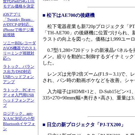
世代iPadの4G LTE
モデル価格を決定
iOSアプリ
■ 松下はAE700の後継機
「Twonky Beam」
がDTCP-IP対応。
松下電器産業も新720pプロジェクタ「PT
iPhoneで地デジ番
「TH-AE700」の後継機に位置づけら
組視聴
ラストの向上を図った。価格は1,999ユー
ソニーBDレコーダ
がiOS機器でのスト
0.7型/1,280×720ドットの新液晶パネルを
リーミング視聴対
メン。絞りを動的に制御するダイナミック
応へ
した。
ラトック、バラン
ス出力/DSD対応
レンズは光学2倍ズーム(F1.9～3.1
USBヘッドフォン
され、パン時の動画ボケなどを改善。シャー
アンプ
ラトック、PCオー
入力端子はHDMI×1と、D-Sub15ピン×
ディオ入門用USB
335×270×90mm(幅×奥行き×高さ)、重量は3.
ヘッドフォンアン
プ
ロジテック、apt-
X/AAC対応の小型
Bluetoothイヤフォ
■ 日立の新プロジェクタ「PJ-TX200」
ン