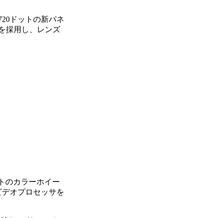
720ドットの新パネ
ムを採用し、レンズ
メントのカラーホイー
利用したビデオプロセッサを