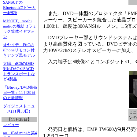
SANSUI”の
Bluetoothスピーカ
ー4機種
また、DVD一体型のプロジェクタ「EMP
レーヤー、スピーカーを統合した液晶プロジェ
MJSOFT、moshi
1,000:1、輝度は800ANSIルーメン。1.5倍
audioの焼結セラミ
ック筐体イヤフォ
ン
DVDプレーヤー部とサウンドシステムは
より高画質化を図っている。DVDビデオのほ
オヤイデ、FiiOの
力10W×2chのステレオスピーカーに加え
iPhoneリモコン付
きアンプ黒モデル
入力端子はS映像×1とコンポジット×1。310×
太陽、dCSのDSD
対応DACやSACD
トランスポートな
ど4製品
「Blu-ray/DVD発売
日一覧」11月29日
の更新情報
ダイジェストニュ
ース(11月30日)
ミニ
ンの
【11月29日】
レビュー
発売日と価格は、EMP-TW600が9月発売で1
au、iPad miniと第4
1,299ユーロ。