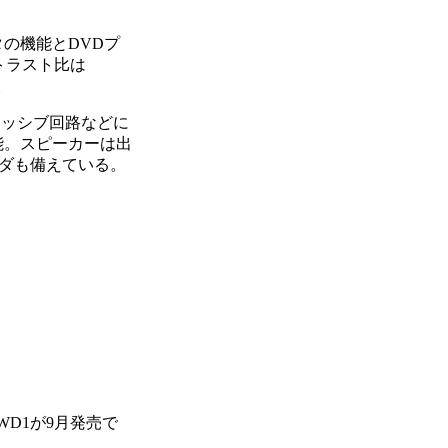
の機能とDVDプ
ントラスト比は
。
レッシブ回路などに
可能。スピーカーは出
ーダも備えている。
TWD1が9月発売で