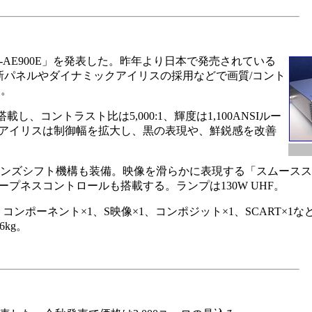
-AE900E」を発表した。昨年より日本で発売されている
れ、新パネルやダイナミックアイリスの採用などで画質/コント
ロ。
搭載し、コントラスト比は5,000:1、輝度は1,100ANSIルー
アイリスは制御幅を拡大し、黒の表現や、鮮鋭感を改善
)で、レンズシフト機構も装備。映像を滑らかに表現する「スムース
プネスコントロールも搭載する。ランプは130W UHF。
1、コンポーネント×1、S映像×1、コンポジット×1、SCART×1
6kg。