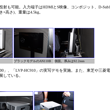
も可能。入力端子はHDMIとS映像、コンポジット、D-Sub
行き×高さ)、重量は4.5kg。
ブラックモデルのAN110B
側面。厚みは92.2mm
00」、「LVP-HC910」の実写デモを実施。また、東芝や三菱
展している。