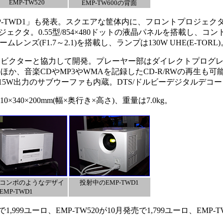
EMP-TW520
EMP-TW600の背面
-TWD1」も発表。スクエアな筐体内に、フロントプロジェクタ
クタ。0.55型/854×480ドットの液晶パネルを搭載し、コ
ズームレンズ(F1.7～2.1)を搭載し、ランプは130W UHE(E-TORL)
ビクターと協力して開発。プレーヤー部はダイレクトプログ
か、音楽CDやMP3やWMAを記録したCD-R/RWの再生も
、15W出力のサブウーファも内蔵。DTS/ドルビーデジタルデコ
340×200mm(幅×奥行き×高さ)、重量は7.0kg。
コンポのようなデザイ
投射中のEMP-TWD1
EMP-TWD1
,999ユーロ、EMP-TW520が10月発売で1,799ユーロ、EMP-