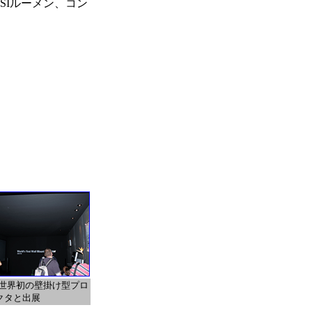
NSIルーメン、コン
は世界初の壁掛け型プロ
クタと出展