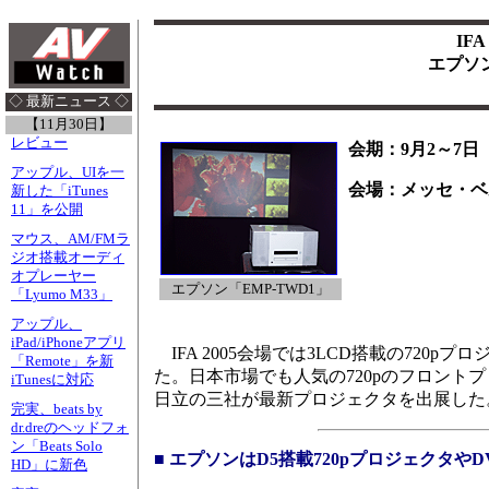
IF
エプソ
◇ 最新ニュース ◇
【11月30日】
レビュー
会期：9月2～7日
アップル、UIを一
会場：メッセ・ベ
新した「iTunes
11」を公開
マウス、AM/FMラ
ジオ搭載オーディ
オプレーヤー
エプソン「EMP-TWD1」
「Lyumo M33」
アップル、
iPad/iPhoneアプリ
IFA 2005会場では3LCD搭載の72
「Remote」を新
た。日本市場でも人気の720pのフロント
iTunesに対応
日立の三社が最新プロジェクタを出展した
完実、beats by
dr.dreのヘッドフォ
ン「Beats Solo
■ エプソンはD5搭載720pプロジェクタや
HD」に新色