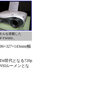
パネルを搭載した
P-TW600」
27×143mm(幅
4世代となる720p
NSIルーメンとな