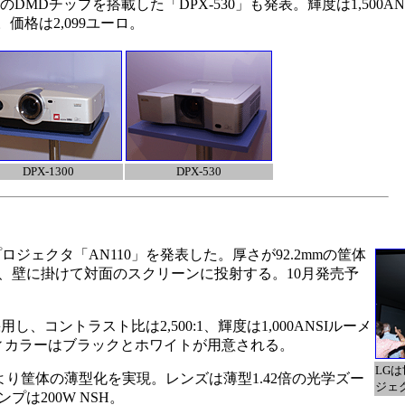
トのDMDチップを搭載した「DPX-530」も発表。輝度は1,500A
。価格は2,099ユーロ。
DPX-1300
DPX-530
ジェクタ「AN110」を発表した。厚さが92.2mmの筐体
、壁に掛けて対面のスクリーンに投射する。10月発売予
採用し、コントラスト比は2,500:1、輝度は1,000ANSIルーメ
ィカラーはブラックとホワイトが用意される。
LG
り筐体の薄型化を実現。レンズは薄型1.42倍の光学ズー
ジェ
は200W NSH。