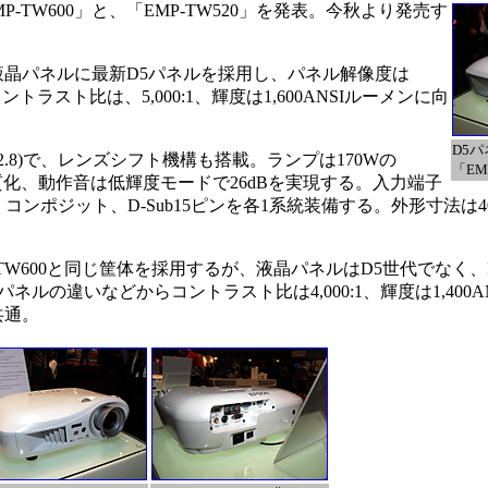
-TW600」と、「EMP-TW520」を発表。今秋より発売す
、液晶パネルに最新D5パネルを採用し、パネル解像度は
ントラスト比は、5,000:1、輝度は1,600ANSIルーメンに向
D5
F2.8)で、レンズシフト機構も搭載。ランプは170Wの
「EM
り高画質化、動作音は低輝度モードで26dBを実現する。入力端子
ンポジット、D-Sub15ピンを各1系統装備する。外形寸法は406×3
-TW600と同じ筐体を採用するが、液晶パネルはD5世代でなく、D
の違いなどからコントラスト比は4,000:1、輝度は1,400A
共通。