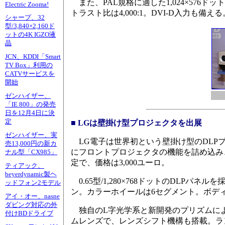
また、PAL規格に適した1,024×576ドッ
Electric Zooma!
トラスト比は4,000:1。DVI-D入力も備える
シャープ、32
型/3,840×2,160ド
ットの4K IGZO液
晶
JCN、KDDI「Smart
TV Box」利用の
CATVサービスを
開始
ゼンハイザー、
「IE 800」の発売
日を12月4日に決
定
■ LGは壁掛け型プロジェクタを出展
ゼンハイザー、実
LG電子は世界初という壁掛け型のDLPプロ
売13,000円の新カ
にフロントプロジェクタの機能を詰め込み
ナル型「CX985」
定で、価格は3,000ユーロ。
ティアック、
beyerdynamic製ヘ
0.65型/1,280×768ドットのDLPパネルを
ッドフォン2モデル
ン。カラーホイールは6セグメント。ボデ
アイ・オー、nasne
ダビング対応の外
独自のL字光学系と新開発のプリズムによ
付けBDドライブ
ムレンズで、レンズシフト機構も搭載。ランプ