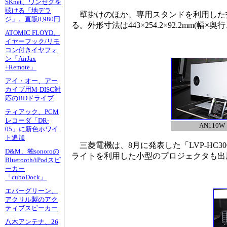
SKnet、ワンセグを
聴ける「地デラ
壁掛けのほか、専用スタンドを利用した投射
ジ」。直販8,980円
る。外形寸法は443×254.2×92.2mm(幅×奥
ATOMIC FLOYD、
イヤーフック/リモ
コン付きイヤフォ
ン「AirJax
+Remote」
アイ・オー、アー
カイブ用M-DISC対
応のBDドライブ
ティアック、PCM
レコーダ「DR-
AN110W
05」に新色ホワイ
ト追加
三菱電機は、8月に発表した「LVP-HC30
D&M、独sonoroの
ライトを利用した小型のプロジェクタも出
Bluetooth/iPodスピ
ーカー
「cuboDock」
エバーグリーン、
アクリル製のアク
ティブスピーカー
八木アンテナ、26