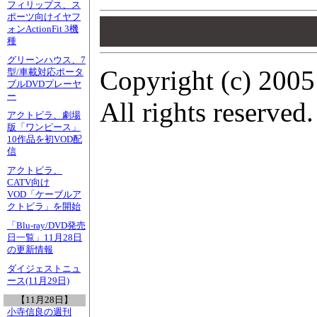
フィリップス、ス
ポーツ向けイヤフ
00
ォンActionFit 3機
00
種
00
グリーンハウス、7
Copyright (c) 2005
型/車載対応ポータ
ブルDVDプレーヤ
ー
All rights reserved.
アクトビラ、劇場
版「ワンピース」
10作品を初VOD配
信
アクトビラ、
CATV向け
VOD「ケーブルア
クトビラ」を開始
「Blu-ray/DVD発売
日一覧」11月28日
の更新情報
ダイジェストニュ
ース(11月29日)
【11月28日】
小寺信良の週刊