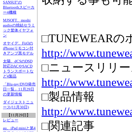
SANSUI”の
Bluetoothスピーカ
ー4機種
MJSOFT、moshi
audioの焼結セラミ
ック筐体イヤフォ
□TUNEWEAR
ン
オヤイデ、FiiOの
iPhoneリモコン付
http://www.tunewea
きアンプ黒モデル
太陽、dCSのDSD
□ニュースリリー
対応DACやSACD
トランスポートな
ど4製品
http://www.tunewe
「Blu-ray/DVD発売
日一覧」11月29日
□製品情報
の更新情報
ダイジェストニュ
http://www.tunewea
ース(11月30日)
【11月29日】
レビュー
□関連記事
au、iPad miniと第4