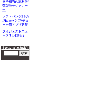
素子相当の高利得/
薄型地デジアンテ
ナ
ソフトバンクBBの
iPhone向けTVチュ
ーナ用アプリ更新
ダイジェストニュ
ース(11月28日)
【Watch記事検索】