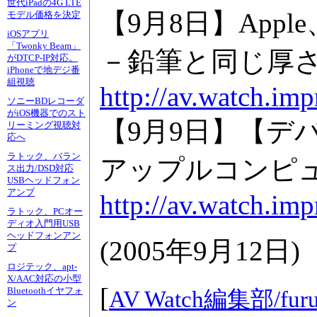
世代iPadの4G LTE
【9月8日】Appl
モデル価格を決定
iOSアプリ
「Twonky Beam」
－鉛筆と同じ厚さ。2G
がDTCP-IP対応。
iPhoneで地デジ番
組視聴
http://av.watch.im
ソニーBDレコーダ
がiOS機器でのスト
【9月9日】【デ
リーミング視聴対
応へ
ラトック、バラン
アップルコンピュータ
ス出力/DSD対応
USBヘッドフォン
アンプ
http://av.watch.im
ラトック、PCオー
ディオ入門用USB
ヘッドフォンアン
(
2005年9月12日
)
プ
ロジテック、apt-
X/AAC対応の小型
[
Bluetoothイヤフォ
AV Watch編集部/
fur
ン