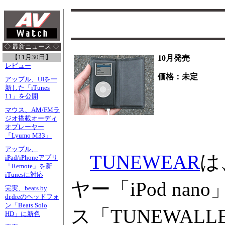
◇ 最新ニュース ◇
【11月30日】
10月発売
レビュー
価格：未定
アップル、UIを一
新した「iTunes
11」を公開
マウス、AM/FMラ
ジオ搭載オーディ
オプレーヤー
「Lyumo M33」
アップル、
TUNEWEAR
は
iPad/iPhoneアプリ
「Remote」を新
iTunesに対応
ヤー「iPod n
完実、beats by
dr.dreのヘッドフォ
ン「Beats Solo
ス「TUNEWAL
HD」に新色