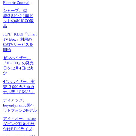
Electric Zooma!
シャープ、32
型/3,840×2,160ド
ットの4K IGZO液
晶
JCN、KDDI「Smart
TV Box」利用の
CATVサービスを
開始
ゼンハイザー、
「IE 800」の発売
日を12月4日に決
定
ゼンハイザー、実
売13,000円の新カ
ナル型「CX985」
ティアック、
beyerdynamic製ヘ
ッドフォン2モデル
アイ・オー、nasne
ダビング対応の外
付けBDドライブ