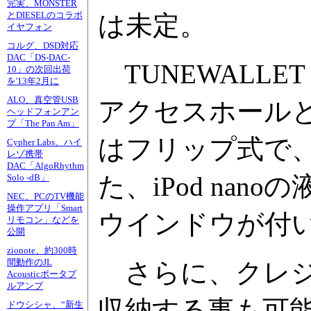
完実、MONSTER
とDIESELのコラボ
は未定。
イヤフォン
コルグ、DSD対応
DAC「DS-DAC-
TUNEWALLE
10」の次回出荷
を'13年2月に
ALO、真空管USB
アクセスホール
ヘッドフォンアン
プ「The Pan Am」
はフリップ式で
Cypher Labs、ハイ
レゾ携帯
DAC「AlgoRhythm
た、iPod na
Solo -dB」
NEC、PCのTV機能
操作アプリ「Smart
ウインドウが付
リモコン」などを
公開
zionote、約300時
間動作のJL
さらに、クレジ
Acousticポータブ
ルアンプ
収納する事も可
ドウシシャ、“新生