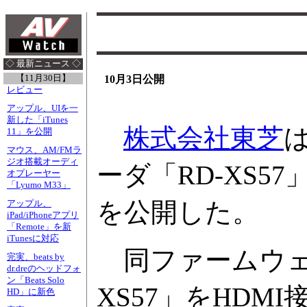
◇ 最新ニュース ◇
【11月30日】
10月3日公開
レビュー
アップル、UIを一
新した「iTunes
株式会社東芝
11」を公開
マウス、AM/FMラ
ジオ搭載オーディ
ーダ「RD-XS5
オプレーヤー
「Lyumo M33」
を公開した。
アップル、
iPad/iPhoneアプリ
「Remote」を新
iTunesに対応
同ファームウェ
完実、beats by
dr.dreのヘッドフォ
ン「Beats Solo
XS57」をHD
HD」に新色