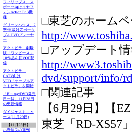
フィリップス、ス
ポーツ向けイヤフ
ォンActionFit 3機
□東芝のホームペ
種
グリーンハウス、7
型/車載対応ポータ
http://www.toshiba.
ブルDVDプレーヤ
ー
□アップデート情
アクトビラ、劇場
版「ワンピース」
10作品を初VOD配
http://www3.toshib
信
アクトビラ、
dvd/support/info/r
CATV向け
VOD「ケーブルア
クトビラ」を開始
□関連記事
「Blu-ray/DVD発売
日一覧」11月28日
【6月29日】【
の更新情報
ダイジェストニュ
ース(11月29日)
東芝「RD-XS57
【11月28日】
小寺信良の週刊