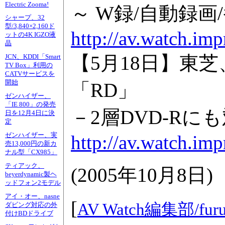
Electric Zooma!
～ W録/自動録画/
シャープ、32
型/3,840×2,160ド
http://av.watch.im
ットの4K IGZO液
晶
【5月18日】東
JCN、KDDI「Smart
TV Box」利用の
CATVサービスを
開始
「RD」
ゼンハイザー、
「IE 800」の発売
－2層DVD-Rに
日を12月4日に決
定
ゼンハイザー、実
http://av.watch.im
売13,000円の新カ
ナル型「CX985」
ティアック、
(
2005年10月8日
)
beyerdynamic製ヘ
ッドフォン2モデル
アイ・オー、nasne
[
AV Watch編集部/
fur
ダビング対応の外
付けBDドライブ