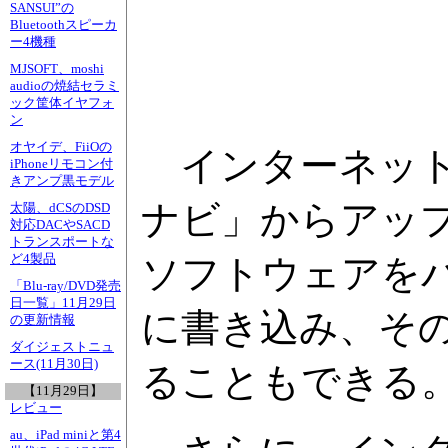
SANSUI”の
Bluetoothスピーカ
ー4機種
MJSOFT、moshi
audioの焼結セラミ
ック筐体イヤフォ
ン
オヤイデ、FiiOの
インターネット
iPhoneリモコン付
きアンプ黒モデル
ナビ」からアッ
太陽、dCSのDSD
対応DACやSACD
トランスポートな
ど4製品
ソフトウェアをパ
「Blu-ray/DVD発売
日一覧」11月29日
に書き込み、そ
の更新情報
ダイジェストニュ
ース(11月30日)
ることもできる
【11月29日】
レビュー
au、iPad miniと第4