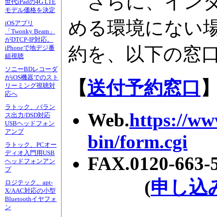
さらに、インター
世代iPadの4G LTE
モデル価格を決定
める環境にない場
iOSアプリ
「Twonky Beam」
がDTCP-IP対応。
約を、以下の窓
iPhoneで地デジ番
組視聴
ソニーBDレコーダ
がiOS機器でのスト
【
送付予約窓口
リーミング視聴対
応へ
ラトック、バラン
Web.
https://ww
ス出力/DSD対応
USBヘッドフォン
アンプ
bin/form.cgi
ラトック、PCオー
ディオ入門用USB
FAX.0120-663-
ヘッドフォンアン
プ
(
申し込
ロジテック、apt-
X/AAC対応の小型
Bluetoothイヤフォ
ン