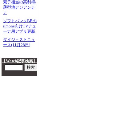
素子相当の高利得/
薄型地デジアンテ
ナ
ソフトバンクBBの
iPhone向けTVチュ
ーナ用アプリ更新
ダイジェストニュ
ース(11月28日)
【Watch記事検索】