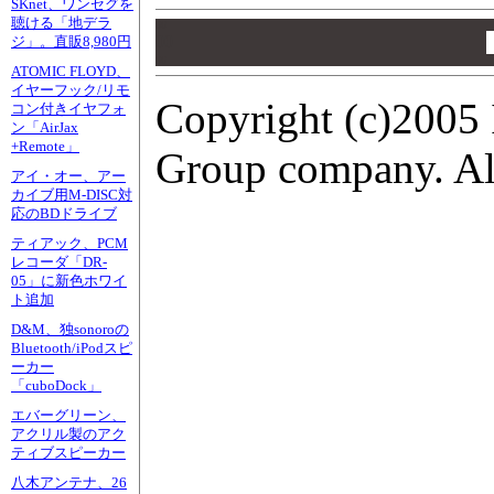
SKnet、ワンセグを
聴ける「地デラ
00
00
ジ」。直販8,980円
00
ATOMIC FLOYD、
イヤーフック/リモ
Copyright (c)2005 
コン付きイヤフォ
ン「AirJax
+Remote」
Group company. All
アイ・オー、アー
カイブ用M-DISC対
応のBDドライブ
ティアック、PCM
レコーダ「DR-
05」に新色ホワイ
ト追加
D&M、独sonoroの
Bluetooth/iPodスピ
ーカー
「cuboDock」
エバーグリーン、
アクリル製のアク
ティブスピーカー
八木アンテナ、26