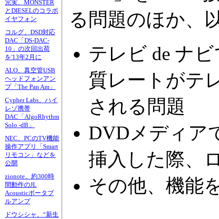
完実、MONSTER
とDIESELのコラボ
る問題のほか、
イヤフォン
コルグ、DSD対応
DAC「DS-DAC-
テレビ de 
10」の次回出荷
を'13年2月に
ALO、真空管USB
質レートがテレ
ヘッドフォンアン
プ「The Pan Am」
される問題
Cypher Labs、ハイ
レゾ携帯
DAC「AlgoRhythm
Solo -dB」
DVDメディ
NEC、PCのTV機能
操作アプリ「Smart
挿入した際、
リモコン」などを
公開
zionote、約300時
その他、機能
間動作のJL
Acousticポータブ
ルアンプ
ドウシシャ、“新生