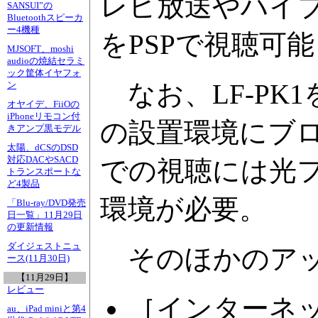
レビ放送やハイ
SANSUI”の
Bluetoothスピーカ
ー4機種
をPSPで視聴可
MJSOFT、moshi
audioの焼結セラミ
ック筐体イヤフォ
なお、LF-PK
ン
オヤイデ、FiiOの
iPhoneリモコン付
の設置環境にブ
きアンプ黒モデル
太陽、dCSのDSD
対応DACやSACD
での視聴には光
トランスポートな
ど4製品
環境が必要。
「Blu-ray/DVD発売
日一覧」11月29日
の更新情報
ダイジェストニュ
そのほかのアッ
ース(11月30日)
【11月29日】
レビュー
［インターネ
au、iPad miniと第4