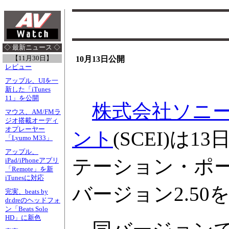
◇ 最新ニュース ◇
【11月30日】
10月13日公開
レビュー
アップル、UIを一
新した「iTunes
11」を公開
株式会社ソニ
マウス、AM/FMラ
ジオ搭載オーディ
オプレーヤー
ント
(SCEI)は
「Lyumo M33」
アップル、
テーション・ポ
iPad/iPhoneアプリ
「Remote」を新
iTunesに対応
バージョン2.50
完実、beats by
dr.dreのヘッドフォ
ン「Beats Solo
HD」に新色