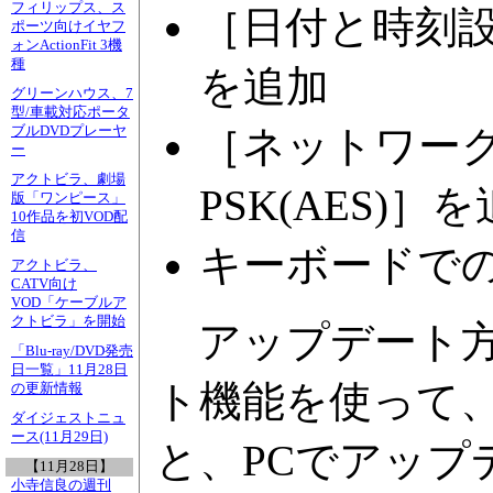
フィリップス、ス
［日付と時刻
ポーツ向けイヤフ
ォンActionFit 3機
種
を追加
グリーンハウス、7
型/車載対応ポータ
［ネットワーク
ブルDVDプレーヤ
ー
アクトビラ、劇場
PSK(AES)
版「ワンピース」
10作品を初VOD配
信
キーボードで
アクトビラ、
CATV向け
VOD「ケーブルア
クトビラ」を開始
アップデート方
「Blu-ray/DVD発売
日一覧」11月28日
ト機能を使って、
の更新情報
ダイジェストニュ
ース(11月29日)
と、PCでアッ
【11月28日】
小寺信良の週刊