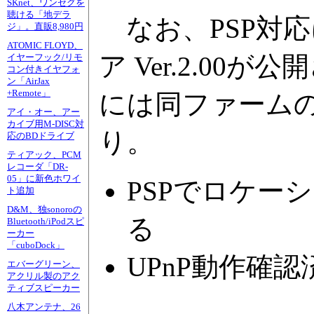
SKnet、ワンセグを
聴ける「地デラ
なお、PSP対応
ジ」。直販8,980円
ATOMIC FLOYD、
ア Ver.2.0
イヤーフック/リモ
コン付きイヤフォ
ン「AirJax
+Remote」
には同ファーム
アイ・オー、アー
カイブ用M-DISC対
り。
応のBDドライブ
ティアック、PCM
レコーダ「DR-
05」に新色ホワイ
PSPでロケー
ト追加
D&M、独sonoroの
る
Bluetooth/iPodスピ
ーカー
「cuboDock」
UPnP動作確
エバーグリーン、
アクリル製のアク
ティブスピーカー
八木アンテナ、26