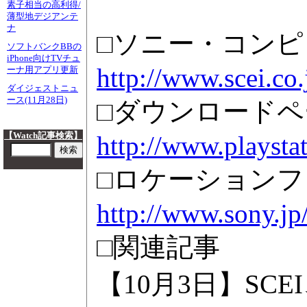
素子相当の高利得/
薄型地デジアンテ
ナ
□ソニー・コン
ソフトバンクBBの
iPhone向けTVチュ
http://www.scei.co.
ーナ用アプリ更新
ダイジェストニュ
ース(11月28日)
□ダウンロードペ
【Watch記事検索】
http://www.playsta
□ロケーションフ
http://www.sony.jp
□関連記事
【10月3日】SCE