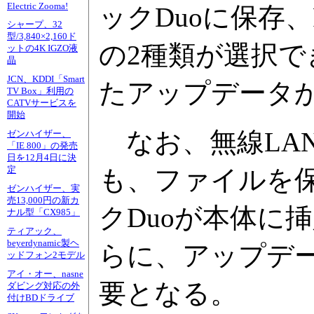
Electric Zooma!
ックDuoに保存
シャープ、32
型/3,840×2,160ド
の2種類が選択で
ットの4K IGZO液
晶
JCN、KDDI「Smart
たアップデータ
TV Box」利用の
CATVサービスを
開始
なお、無線LA
ゼンハイザー、
「IE 800」の発売
日を12月4日に決
定
も、ファイルを
ゼンハイザー、実
売13,000円の新カ
クDuoが本体に
ナル型「CX985」
ティアック、
beyerdynamic製ヘ
らに、アップデ
ッドフォン2モデル
アイ・オー、nasne
要となる。
ダビング対応の外
付けBDドライブ