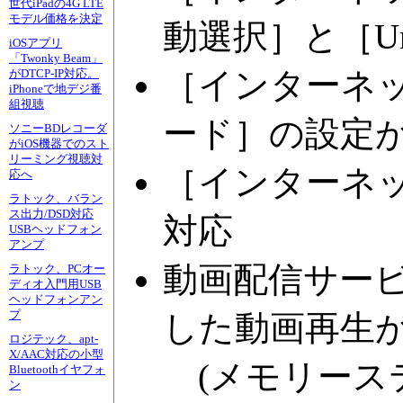
世代iPadの4G LTE
モデル価格を決定
動選択］と［Uni
iOSアプリ
「Twonky Beam」
［インターネ
がDTCP-IP対応。
iPhoneで地デジ番
組視聴
ード］の設定
ソニーBDレコーダ
がiOS機器でのスト
リーミング視聴対
［インターネ
応へ
ラトック、バラン
ス出力/DSD対応
対応
USBヘッドフォン
アンプ
動画配信サー
ラトック、PCオー
ディオ入門用USB
ヘッドフォンアン
プ
した動画再生
ロジテック、apt-
X/AAC対応の小型
(メモリーステ
Bluetoothイヤフォ
ン