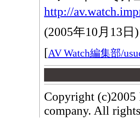
http://av.watch.im
(
2005年10月13日
)
[
AV Watch編集部/
usu
00
00
00
Copyright (c)2005 
company. All rights