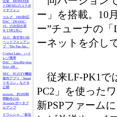
同バージョンで
完実、MONSTER
とDIESELのコラボ
イヤフォン
ー」を搭載。10
コルグ、DSD対応
DAC「DS-DAC-
ー”チューナの「
10」の次回出荷
を'13年2月に
ALO、真空管USB
ーネットを介して
ヘッドフォンアン
プ「The Pan Am」
Cypher Labs、ハイ
レゾ携帯
DAC「AlgoRhythm
Solo -dB」
従来LF-PK1で
NEC、PCのTV機能
操作アプリ「Smart
リモコン」などを
公開
PC2」を使った
zionote、約300時
間動作のJL
新PSPファーム
Acousticポータブ
ルアンプ
ドウシシャ、“新生