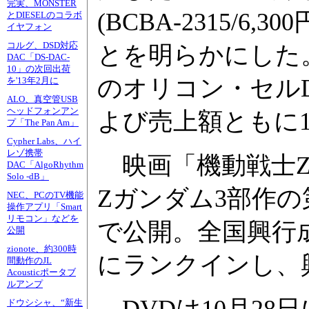
完実、MONSTER
(BCBA-2315/
とDIESELのコラボ
イヤフォン
コルグ、DSD対応
とを明らかにした。10
DAC「DS-DAC-
10」の次回出荷
のオリコン・セル
を'13年2月に
ALO、真空管USB
ヘッドフォンアン
よび売上額ともに
プ「The Pan Am」
Cypher Labs、ハイ
レゾ携帯
映画「機動戦士Z
DAC「AlgoRhythm
Solo -dB」
Zガンダム3部作の
NEC、PCのTV機能
操作アプリ「Smart
リモコン」などを
で公開。全国興行
公開
zionote、約300時
にランクインし、興
間動作のJL
Acousticポータブ
ルアンプ
ドウシシャ、“新生