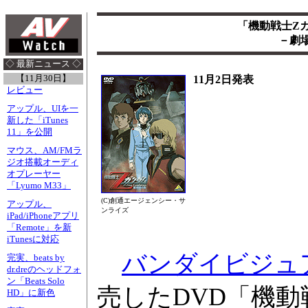
「機動戦士Zガ
－劇
◇ 最新ニュース ◇
【11月30日】
11月2日発表
レビュー
アップル、UIを一
新した「iTunes
11」を公開
マウス、AM/FMラ
ジオ搭載オーディ
オプレーヤー
「Lyumo M33」
(C)創通エージェンシー・サ
アップル、
ンライズ
iPad/iPhoneアプリ
「Remote」を新
iTunesに対応
バンダイビジュ
完実、beats by
dr.dreのヘッドフォ
ン「Beats Solo
売したDVD「機動
HD」に新色