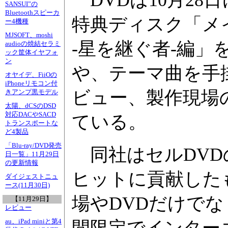
DVDは10月28
SANSUI”の
Bluetoothスピーカ
特典ディスク「メイ
ー4機種
MJSOFT、moshi
-星を継ぐ者-編」
audioの焼結セラミ
ック筐体イヤフォ
ン
や、テーマ曲を手掛
オヤイデ、FiiOの
iPhoneリモコン付
ビュー、製作現場
きアンプ黒モデル
太陽、dCSのDSD
対応DACやSACD
ている。
トランスポートな
ど4製品
「Blu-ray/DVD発売
同社はセルDVD
日一覧」11月29日
の更新情報
ヒットに貢献した
ダイジェストニュ
ース(11月30日)
場やDVDだけで
【11月29日】
レビュー
au、iPad miniと第4