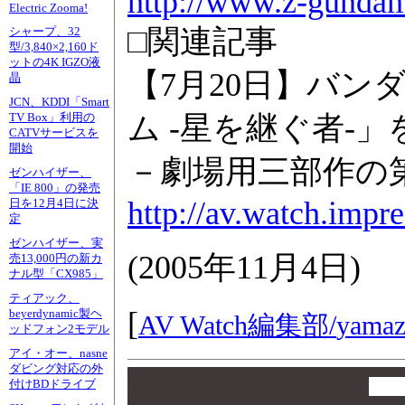
http://www.z-gundam
Electric Zooma!
□関連記事
シャープ、32
型/3,840×2,160ド
ットの4K IGZO液
【7月20日】バン
晶
JCN、KDDI「Smart
ム -星を継ぐ者-」
TV Box」利用の
CATVサービスを
開始
－劇場用三部作の
ゼンハイザー、
「IE 800」の発売
http://av.watch.impr
日を12月4日に決
定
ゼンハイザー、実
(
2005年11月4日
)
売13,000円の新カ
ナル型「CX985」
ティアック、
[
beyerdynamic製ヘ
AV Watch編集部/
yamaz
ッドフォン2モデル
アイ・オー、nasne
ダビング対応の外
00
付けBDドライブ
00
00