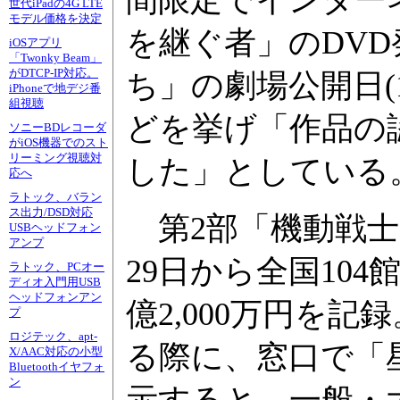
間限定でインター
世代iPadの4G LTE
モデル価格を決定
を継ぐ者」のDV
iOSアプリ
「Twonky Beam」
がDTCP-IP対応。
ち」の劇場公開日(
iPhoneで地デジ番
組視聴
どを挙げ「作品の
ソニーBDレコーダ
がiOS機器でのスト
リーミング視聴対
した」としている
応へ
ラトック、バラン
ス出力/DSD対応
第2部「機動戦士Z
USBヘッドフォン
アンプ
29日から全国10
ラトック、PCオー
ディオ入門用USB
ヘッドフォンアン
億2,000万円を
プ
ロジテック、apt-
る際に、窓口で「
X/AAC対応の小型
Bluetoothイヤフォ
ン