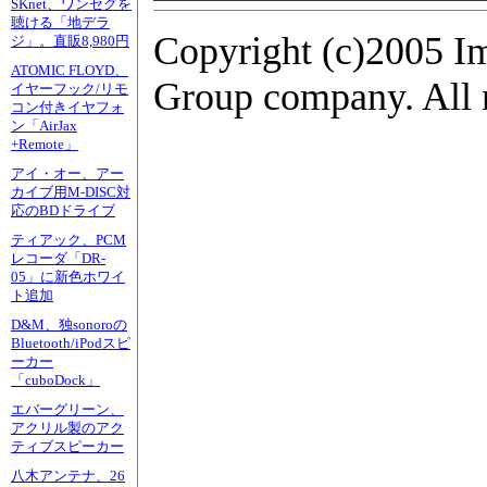
SKnet、ワンセグを
聴ける「地デラ
Copyright (c)2005 I
ジ」。直販8,980円
ATOMIC FLOYD、
Group company. All r
イヤーフック/リモ
コン付きイヤフォ
ン「AirJax
+Remote」
アイ・オー、アー
カイブ用M-DISC対
応のBDドライブ
ティアック、PCM
レコーダ「DR-
05」に新色ホワイ
ト追加
D&M、独sonoroの
Bluetooth/iPodスピ
ーカー
「cuboDock」
エバーグリーン、
アクリル製のアク
ティブスピーカー
八木アンテナ、26