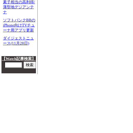
素子相当の高利得/
薄型地デジアンテ
ナ
ソフトバンクBBの
iPhone向けTVチュ
ーナ用アプリ更新
ダイジェストニュ
ース(11月28日)
【Watch記事検索】