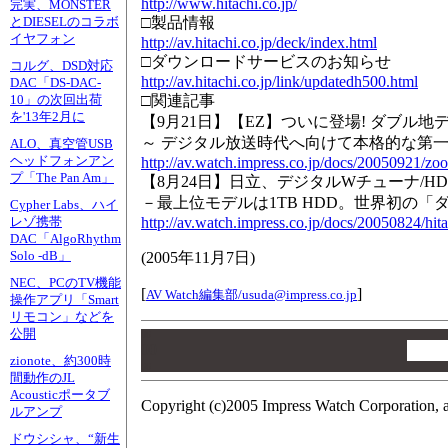
http://www.hitachi.co.jp/
完実、MONSTER
□製品情報
とDIESELのコラボ
イヤフォン
http://av.hitachi.co.jp/deck/index.html
□ダウンロードサービスのお知らせ
コルグ、DSD対応
http://av.hitachi.co.jp/link/updatedh500.html
DAC「DS-DAC-
□関連記事
10」の次回出荷
を'13年2月に
【9月21日】【EZ】ついに登場! ダブル地デ
～ デジタル放送時代へ向けて本格的な第一
ALO、真空管USB
ヘッドフォンアン
http://av.watch.impress.co.jp/docs/20050921/z
プ「The Pan Am」
【8月24日】日立、デジタルWチューナ/H
－最上位モデルは1TB HDD。世界初の「
Cypher Labs、ハイ
http://av.watch.impress.co.jp/docs/20050824/hit
レゾ携帯
DAC「AlgoRhythm
Solo -dB」
(
2005年11月7日
)
NEC、PCのTV機能
[
]
AV Watch編集部/
usuda@impress.co.jp
操作アプリ「Smart
リモコン」などを
公開
00
00
zionote、約300時
00
間動作のJL
Acousticポータブ
Copyright (c)2005 Impress Watch Corporation, a
ルアンプ
ドウシシャ、“新生