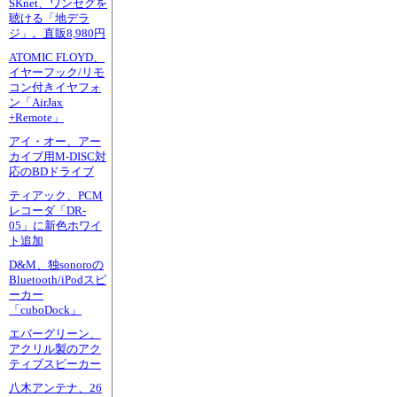
SKnet、ワンセグを
聴ける「地デラ
ジ」。直販8,980円
ATOMIC FLOYD、
イヤーフック/リモ
コン付きイヤフォ
ン「AirJax
+Remote」
アイ・オー、アー
カイブ用M-DISC対
応のBDドライブ
ティアック、PCM
レコーダ「DR-
05」に新色ホワイ
ト追加
D&M、独sonoroの
Bluetooth/iPodスピ
ーカー
「cuboDock」
エバーグリーン、
アクリル製のアク
ティブスピーカー
八木アンテナ、26