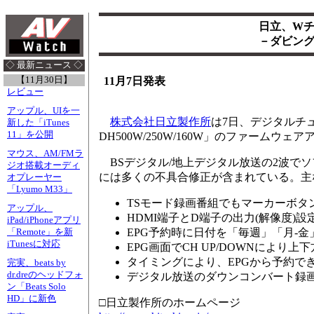
日立、W
－ダビン
◇ 最新ニュース ◇
【11月30日】
11月7日発表
レビュー
アップル、UIを一
株式会社日立製作所
は7日、デジタルチュ
新した「iTunes
11」を公開
DH500W/250W/160W」のファーム
マウス、AM/FMラ
BSデジタル/地上デジタル放送の2波で
ジオ搭載オーディ
には多くの不具合修正が含まれている。主
オプレーヤー
「Lyumo M33」
TSモード録画番組でもマーカーボタ
アップル、
HDMI端子とD端子の出力(解像度
iPad/iPhoneアプリ
EPG予約時に日付を「毎週」「月-
「Remote」を新
iTunesに対応
EPG画面でCH UP/DOWNにより
タイミングにより、EPGから予約で
完実、beats by
dr.dreのヘッドフォ
デジタル放送のダウンコンバート録
ン「Beats Solo
HD」に新色
□日立製作所のホームページ