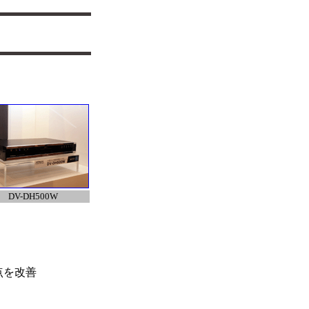
DV-DH500W
点を改善