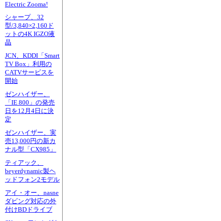
Electric Zooma!
シャープ、32
型/3,840×2,160ド
ットの4K IGZO液
晶
JCN、KDDI「Smart
TV Box」利用の
CATVサービスを
開始
ゼンハイザー、
「IE 800」の発売
日を12月4日に決
定
ゼンハイザー、実
売13,000円の新カ
ナル型「CX985」
ティアック、
beyerdynamic製ヘ
ッドフォン2モデル
アイ・オー、nasne
ダビング対応の外
付けBDドライブ