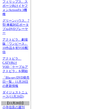
フィリップス、ス
ポーツ向けイヤフ
ォンActionFit 3機
種
グリーンハウス、7
型/車載対応ポータ
ブルDVDプレーヤ
ー
アクトビラ、劇場
版「ワンピース」
10作品を初VOD配
信
アクトビラ、
CATV向け
VOD「ケーブルア
クトビラ」を開始
「Blu-ray/DVD発売
日一覧」11月28日
の更新情報
ダイジェストニュ
ース(11月29日)
【11月28日】
小寺信良の週刊