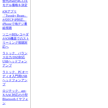
世代iPadの4G LTE
モデル価格を決定
iOSアプリ
「Twonky Beam」
がDTCP-IP対応。
iPhoneで地デジ番
組視聴
ソニーBDレコーダ
がiOS機器でのスト
リーミング視聴対
応へ
ラトック、バラン
ス出力/DSD対応
USBヘッドフォン
アンプ
ラトック、PCオー
ディオ入門用USB
ヘッドフォンアン
プ
ロジテック、apt-
X/AAC対応の小型
Bluetoothイヤフォ
ン