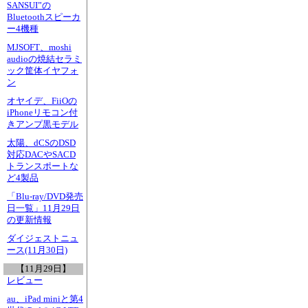
SANSUI”の
Bluetoothスピーカ
ー4機種
MJSOFT、moshi
audioの焼結セラミ
ック筐体イヤフォ
ン
オヤイデ、FiiOの
iPhoneリモコン付
きアンプ黒モデル
太陽、dCSのDSD
対応DACやSACD
トランスポートな
ど4製品
「Blu-ray/DVD発売
日一覧」11月29日
の更新情報
ダイジェストニュ
ース(11月30日)
【11月29日】
レビュー
au、iPad miniと第4