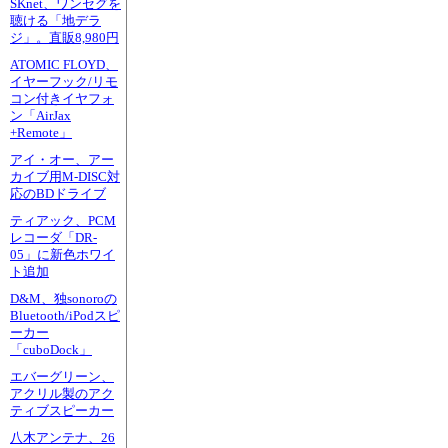
SKnet、ワンセグを
聴ける「地デラ
ジ」。直販8,980円
ATOMIC FLOYD、
イヤーフック/リモ
コン付きイヤフォ
ン「AirJax
+Remote」
アイ・オー、アー
カイブ用M-DISC対
応のBDドライブ
ティアック、PCM
レコーダ「DR-
05」に新色ホワイ
ト追加
D&M、独sonoroの
Bluetooth/iPodスピ
ーカー
「cuboDock」
エバーグリーン、
アクリル製のアク
ティブスピーカー
八木アンテナ、26