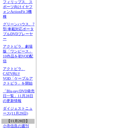
フィリップス、ス
ポーツ向けイヤフ
ォンActionFit 3機
種
グリーンハウス、7
型/車載対応ポータ
ブルDVDプレーヤ
ー
アクトビラ、劇場
版「ワンピース」
10作品を初VOD配
信
アクトビラ、
CATV向け
VOD「ケーブルア
クトビラ」を開始
「Blu-ray/DVD発売
日一覧」11月28日
の更新情報
ダイジェストニュ
ース(11月29日)
【11月28日】
小寺信良の週刊