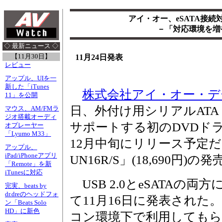
アイ・オー、eSATA接続
－「対応環境を増
◇ 最新ニュース ◇
【11月30日】
11月24日発表
レビュー
アップル、UIを一
新した「iTunes
株式会社アイ・オー・デ
11」を公開
日、外付け用シリアルATA「
マウス、AM/FMラ
ジオ搭載オーディ
サポートする初のDVDド
オプレーヤー
「Lyumo M33」
12月中旬にリリース予定だ
アップル、
iPad/iPhoneアプリ
UN16R/S」(18,690円
「Remote」を新
iTunesに対応
USB 2.0とeSATAの
完実、beats by
dr.dreのヘッドフォ
て11月16日に発表され
ン「Beats Solo
HD」に新色
コン環境下で利用してもら