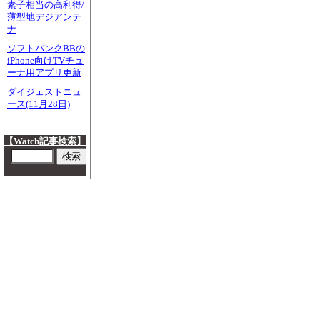
素子相当の高利得/
薄型地デジアンテ
ナ
ソフトバンクBBの
iPhone向けTVチュ
ーナ用アプリ更新
ダイジェストニュ
ース(11月28日)
【Watch記事検索】