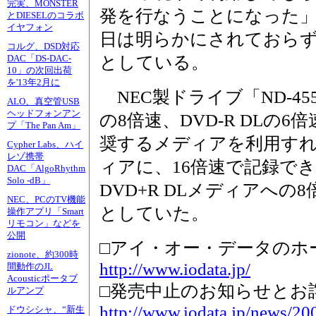
完実、MONSTER
発を行なうことになった
とDIESELのコラボ
イヤフォン
日は明らかにされておらず
コルグ、DSD対応
としている。
DAC「DS-DAC-
10」の次回出荷
を'13年2月に
NEC製ドライブ「ND-455
ALO、真空管USB
ヘッドフォンアン
の8倍速、DVD-R DLの
プ「The Pan Am」
奨するメディアを利用すれば
Cypher Labs、ハイ
レゾ携帯
ィアに、16倍速で記録でき
DAC「AlgoRhythm
Solo -dB」
DVD+R DLメディアへ
NEC、PCのTV機能
としていた。
操作アプリ「Smart
リモコン」などを
公開
□アイ・オー・データのホ
zionote、約300時
http://www.iodata.jp/
間動作のJL
Acousticポータブ
□発売中止のお知らせとお
ルアンプ
http://www.iodata.jp/news/20
ドウシシャ、“新生