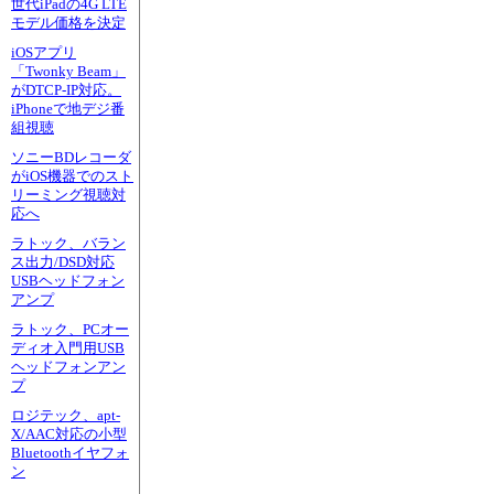
世代iPadの4G LTE
モデル価格を決定
iOSアプリ
「Twonky Beam」
がDTCP-IP対応。
iPhoneで地デジ番
組視聴
ソニーBDレコーダ
がiOS機器でのスト
リーミング視聴対
応へ
ラトック、バラン
ス出力/DSD対応
USBヘッドフォン
アンプ
ラトック、PCオー
ディオ入門用USB
ヘッドフォンアン
プ
ロジテック、apt-
X/AAC対応の小型
Bluetoothイヤフォ
ン