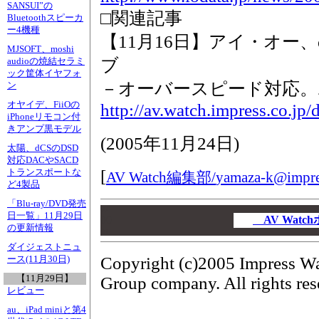
SANSUI”の
□関連記事
Bluetoothスピーカ
ー4機種
【11月16日】アイ・オー、
MJSOFT、moshi
ブ
audioの焼結セラミ
ック筐体イヤフォ
－オーバースピード対応。
ン
オヤイデ、FiiOの
http://av.watch.impress.co.jp
iPhoneリモコン付
きアンプ黒モデル
(
2005年11月24日
)
太陽、dCSのDSD
対応DACやSACD
[
トランスポートな
AV Watch編集部/
yamaza-k@impres
ど4製品
「Blu-ray/DVD発売
00
日一覧」11月29日
00
AV Wat
の更新情報
00
ダイジェストニュ
Copyright (c)2005 Impress Wa
ース(11月30日)
【11月29日】
Group company. All rights res
レビュー
au、iPad miniと第4