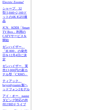
Electric Zooma!
シャープ、32
型/3,840×2,160ド
ットの4K IGZO液
晶
JCN、KDDI「Smart
TV Box」利用の
CATVサービスを
開始
ゼンハイザー、
「IE 800」の発売
日を12月4日に決
定
ゼンハイザー、実
売13,000円の新カ
ナル型「CX985」
ティアック、
beyerdynamic製ヘ
ッドフォン2モデル
アイ・オー、nasne
ダビング対応の外
付けBDドライブ