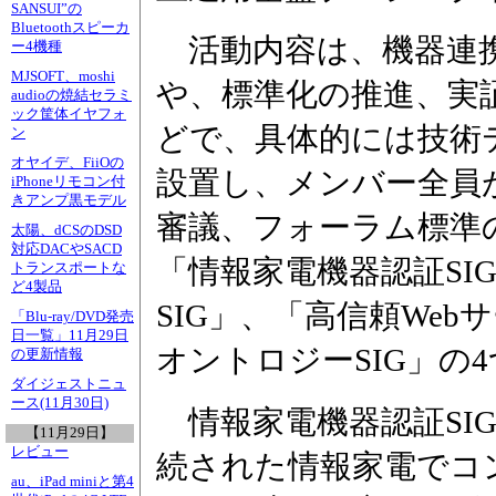
SANSUI”の
Bluetoothスピーカ
活動内容は、機器連携
ー4機種
MJSOFT、moshi
や、標準化の推進、実
audioの焼結セラミ
ック筐体イヤフォ
どで、具体的には技術テ
ン
オヤイデ、FiiOの
設置し、メンバー全員
iPhoneリモコン付
きアンプ黒モデル
審議、フォーラム標準の
太陽、dCSのDSD
対応DACやSACD
「情報家電機器認証SI
トランスポートな
ど4製品
SIG」、「高信頼Web
「Blu-ray/DVD発売
日一覧」11月29日
オントロジーSIG」の
の更新情報
ダイジェストニュ
ース(11月30日)
情報家電機器認証SI
【11月29日】
レビュー
続された情報家電でコ
au、iPad miniと第4