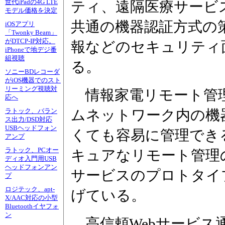
世代iPadの4G LTE
ティ、遠隔医療サービ
モデル価格を決定
共通の機器認証方式の
iOSアプリ
「Twonky Beam」
がDTCP-IP対応。
報などのセキュリティ
iPhoneで地デジ番
組視聴
る。
ソニーBDレコーダ
がiOS機器でのスト
リーミング視聴対
情報家電リモート管理
応へ
ムネットワーク内の機
ラトック、バラン
ス出力/DSD対応
USBヘッドフォン
くても容易に管理でき
アンプ
ラトック、PCオー
キュアなリモート管理
ディオ入門用USB
ヘッドフォンアン
サービスのプロトタイ
プ
ロジテック、apt-
げている。
X/AAC対応の小型
Bluetoothイヤフォ
ン
高信頼Webサービス通信