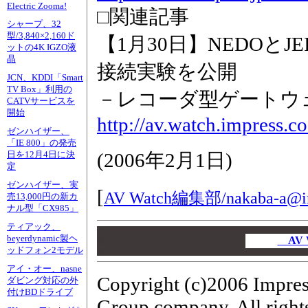
Electric Zooma!
□関連記事
シャープ、32
型/3,840×2,160ド
【1月30日】NEDOとJ
ットの4K IGZO液
晶
接続実験を公開
JCN、KDDI「Smart
TV Box」利用の
－レコーダ型ゲートウ
CATVサービスを
開始
http://av.watch.impress.
ゼンハイザー、
「IE 800」の発売
(
2006年2月1日
)
日を12月4日に決
定
ゼンハイザー、実
[
AV Watch編集部/
nakaba-a@i
売13,000円の新カ
ナル型「CX985」
ティアック、
00
beyerdynamic製ヘ
00
AV 
ッドフォン2モデル
00
アイ・オー、nasne
Copyright (c)2006 Impres
ダビング対応の外
付けBDドライブ
Group company. All rights