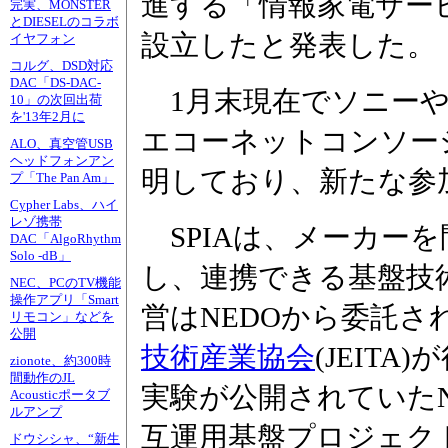
進する「情報家電サービ
完実、MONSTER
とDIESELのコラボ
設立したと発表した。
イヤフォン
コルグ、DSD対応
DAC「DS-DAC-
1月末現在でソニーや
10」の次回出荷
を'13年2月に
エコーネットコンソー
ALO、真空管USB
ヘッドフォンアン
明しており、新たな参
プ「The Pan Am」
Cypher Labs、ハイ
レゾ携帯
SPIAは、メーカーを
DAC「AlgoRhythm
Solo -dB」
し、連携できる基盤技
NEC、PCのTV機能
操作アプリ「Smart
営はNEDOから委託され
リモコン」などを
公開
技術産業協会
(JEIT
zionote、約300時
間動作のJL
実験が公開されていた
Acousticポータブ
ルアンプ
互運用基盤プロジェク
ドウシシャ、“新生