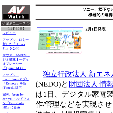
ソニー、松下な
－機器間の連携
◇ 最新ニュース ◇
【11月30日】
2月1日発表
レビュー
アップル、UIを一
新した「iTunes
11」を公開
マウス、AM/FMラ
ジオ搭載オーディ
オプレーヤー
「Lyumo M33」
独立行政法人 新エ
アップル、
iPad/iPhoneアプリ
(NEDO)と
財団法人 情
「Remote」を新
iTunesに対応
は1日、デジタル家電
完実、beats by
dr.dreのヘッドフォ
作/管理などを実現さ
ン「Beats Solo
HD」に新色