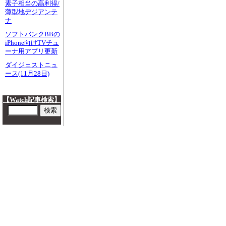
素子相当の高利得/
薄型地デジアンテ
ナ
ソフトバンクBBの
iPhone向けTVチュ
ーナ用アプリ更新
ダイジェストニュ
ース(11月28日)
【Watch記事検索】