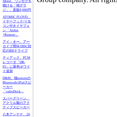
SKnet、ワンセグを
聴ける「地デラ
ジ」。直販8,980円
ATOMIC FLOYD、
イヤーフック/リモ
コン付きイヤフォ
ン「AirJax
+Remote」
アイ・オー、アー
カイブ用M-DISC対
応のBDドライブ
ティアック、PCM
レコーダ「DR-
05」に新色ホワイ
ト追加
D&M、独sonoroの
Bluetooth/iPodスピ
ーカー
「cuboDock」
エバーグリーン、
アクリル製のアク
ティブスピーカー
八木アンテナ、26