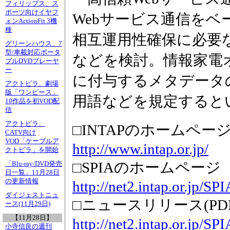
フィリップス、ス
ポーツ向けイヤフ
Webサービス通信を
ォンActionFit 3機
種
相互運用性確保に必要
グリーンハウス、7
型/車載対応ポータ
などを検討。情報家電オ
ブルDVDプレーヤ
ー
に付与するメタデータ
アクトビラ、劇場
版「ワンピース」
用語などを規定すると
10作品を初VOD配
信
アクトビラ、
□INTAPのホームペー
CATV向け
VOD「ケーブルア
http://www.intap.or.jp/
クトビラ」を開始
□SPIAのホームページ
「Blu-ray/DVD発売
日一覧」11月28日
の更新情報
http://net2.intap.or.jp/SPI
ダイジェストニュ
□ニュースリリース(PDF
ース(11月29日)
【11月28日】
http://net2.intap.or.jp/S
小寺信良の週刊