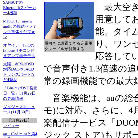
SANSUI”の
最大空き
Bluetoothスピーカ
ー4機種
用意して
MJSOFT、moshi
audioの焼結セラミ
能。タイ
ック筐体イヤフォ
ン
り、ワン
横向きに設置できる充電用
オヤイデ、FiiOの
クレードルが付属する
iPhoneリモコン付
応答して
きアンプ黒モデル
太陽、dCSのDSD
で音声付き1.3倍速の
対応DACやSACD
トランスポートな
常の録画機能での最大録
ど4製品
「Blu-ray/DVD発売
日一覧」11月29日
音楽機能は、auの総合
の更新情報
ダイジェストニュ
モ)に対応。さらに、4
ース(11月30日)
楽配信サービス「DUOMU
【11月29日】
レビュー
ジック ストア)もサポ
au、iPad miniと第4