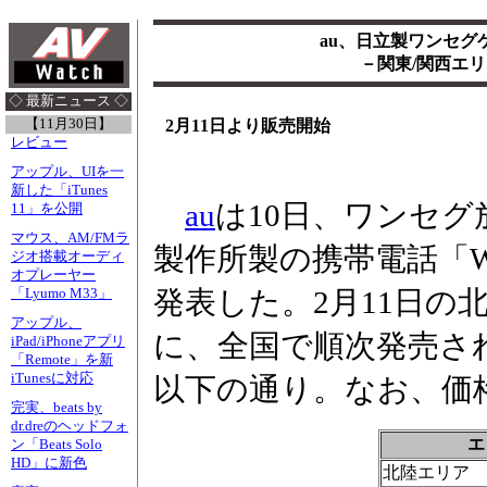
au、日立製ワンセグ
－関東/関西エリ
◇ 最新ニュース ◇
【11月30日】
2月11日より販売開始
レビュー
アップル、UIを一
新した「iTunes
au
は10日、ワンセ
11」を公開
マウス、AM/FMラ
製作所製の携帯電話「W
ジオ搭載オーディ
オプレーヤー
発表した。2月11日の
「Lyumo M33」
アップル、
に、全国で順次発売さ
iPad/iPhoneアプリ
「Remote」を新
iTunesに対応
以下の通り。なお、価
完実、beats by
dr.dreのヘッドフォ
エ
ン「Beats Solo
HD」に新色
北陸エリア