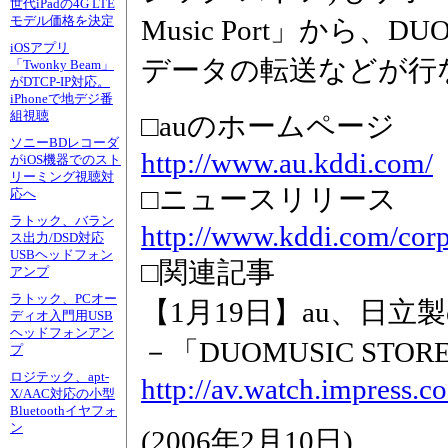
世代iPadの4G LTE
モデル価格を決定
Music Port」から、D
iOSアプリ
データの転送などが行
「Twonky Beam」
がDTCP-IP対応。
iPhoneで地デジ番
組視聴
□auのホームページ
ソニーBDレコーダ
http://www.au.kddi.com/
がiOS機器でのスト
リーミング視聴対
□ニュースリリース
応へ
ラトック、バラン
http://www.kddi.com/corp
ス出力/DSD対応
USBヘッドフォン
□関連記事
アンプ
ラトック、PCオー
【1月19日】au、日
ディオ入門用USB
ヘッドフォンアン
－「DUOMUSIC ST
プ
ロジテック、apt-
http://av.watch.impress.
X/AAC対応の小型
Bluetoothイヤフォ
ン
(
2006年2月10日
)