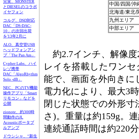
完実、MONSTER
中国/四国/
とDIESELのコラボ
北海道/東北/
イヤフォン
九州エリア
コルグ、DSD対応
DAC「DS-DAC-
中部エリア
10」の次回出荷
を'13年2月に
ALO、真空管USB
ヘッドフォンアン
約2.7インチ、解像度2
プ「The Pan Am」
Cypher Labs、ハイ
レイを搭載したワンセ
レゾ携帯
DAC「AlgoRhythm
能で、画面を外向きに
Solo -dB」
NEC、PCのTV機能
電力化により、最大3時
操作アプリ「Smart
リモコン」などを
閉じた状態での外形寸法は1
公開
zionote、約300時
さ)。重量は約159g。
間動作のJL
Acousticポータブ
連続通話時間は約220
ルアンプ
ドウシシャ、“新生