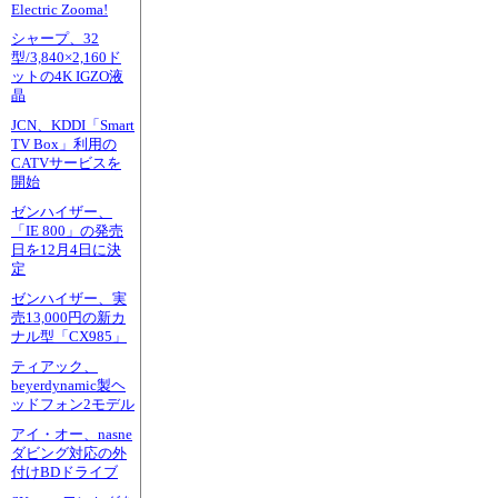
Electric Zooma!
シャープ、32
型/3,840×2,160ド
ットの4K IGZO液
晶
JCN、KDDI「Smart
TV Box」利用の
CATVサービスを
開始
ゼンハイザー、
「IE 800」の発売
日を12月4日に決
定
ゼンハイザー、実
売13,000円の新カ
ナル型「CX985」
ティアック、
beyerdynamic製ヘ
ッドフォン2モデル
アイ・オー、nasne
ダビング対応の外
付けBDドライブ