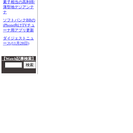
素子相当の高利得/
薄型地デジアンテ
ナ
ソフトバンクBBの
iPhone向けTVチュ
ーナ用アプリ更新
ダイジェストニュ
ース(11月28日)
【Watch記事検索】