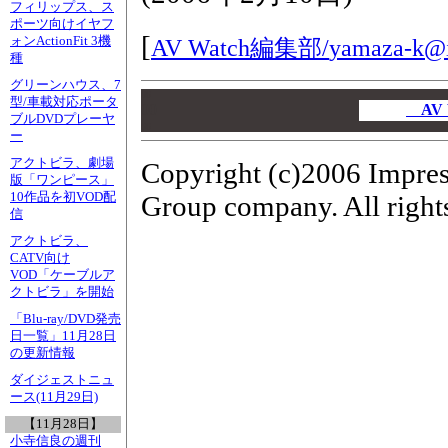
フィリップス、ス
ポーツ向けイヤフ
[
ォンActionFit 3機
AV Watch編集部/
yamaza-k@i
種
グリーンハウス、7
00
型/車載対応ポータ
00
AV
ブルDVDプレーヤ
00
ー
アクトビラ、劇場
Copyright (c)2006 Impres
版「ワンピース」
10作品を初VOD配
Group company. All rights
信
アクトビラ、
CATV向け
VOD「ケーブルア
クトビラ」を開始
「Blu-ray/DVD発売
日一覧」11月28日
の更新情報
ダイジェストニュ
ース(11月29日)
【11月28日】
小寺信良の週刊