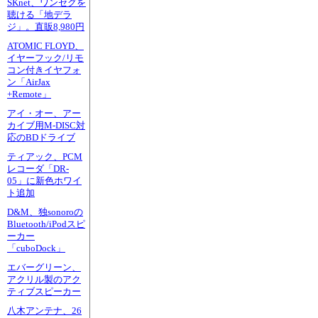
SKnet、ワンセグを
聴ける「地デラ
ジ」。直販8,980円
ATOMIC FLOYD、
イヤーフック/リモ
コン付きイヤフォ
ン「AirJax
+Remote」
アイ・オー、アー
カイブ用M-DISC対
応のBDドライブ
ティアック、PCM
レコーダ「DR-
05」に新色ホワイ
ト追加
D&M、独sonoroの
Bluetooth/iPodスピ
ーカー
「cuboDock」
エバーグリーン、
アクリル製のアク
ティブスピーカー
八木アンテナ、26