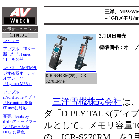
三洋、MP3/
－1GBメモリ/
◇ 最新ニュース ◇
【11月30日】
3月10日発売
レビュー
標準価格：オープ
アップル、UIを一
新した「iTunes
11」を公開
マウス、AM/FMラ
ジオ搭載オーディ
ICR-S340RM(左)、ICR-
オプレーヤー
S270RM(右)
「Lyumo M33」
アップル、
iPad/iPhoneアプリ
三洋電機株式会社
は
「Remote」を新
iTunesに対応
ダ「DIPLY TALK(
完実、beats by
dr.dreのヘッドフォ
ルとして、メモリ容量1GBの
ン「Beats Solo
HD」に新色
の「ICR-S270RM」