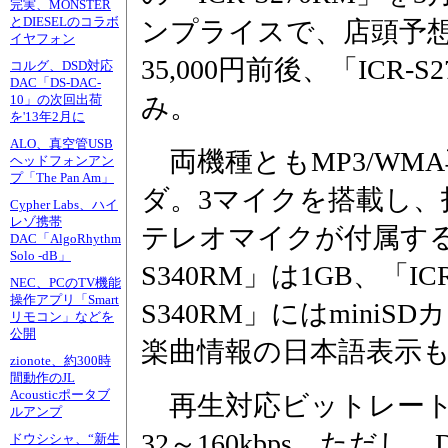
完実、MONSTER
とDIESELのコラボ
ンプライスで、店頭予想価
イヤフォン
35,000円前後、「ICR-
コルグ、DSD対応
DAC「DS-DAC-
み。
10」の次回出荷
を'13年2月に
ALO、真空管USB
両機種ともMP3/WM
ヘッドフォンアン
プ「The Pan Am」
ダ。3マイクを搭載し
Cypher Labs、ハイ
レゾ携帯
テレオマイクが付属する
DAC「AlgoRhythm
Solo -dB」
S340RM」は1GB、「IC
NEC、PCのTV機能
操作アプリ「Smart
S340RM」にはmini
リモコン」などを
公開
楽曲情報の日本語表示
zionote、約300時
間動作のJL
Acousticポータブ
再生対応ビットレートはMP
ルアンプ
32～160kbps。ただ
ドウシシャ、“新生