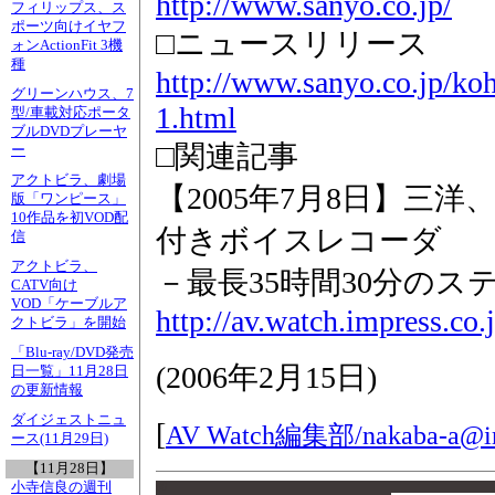
http://www.sanyo.co.jp/
フィリップス、ス
ポーツ向けイヤフ
□ニュースリリース
ォンActionFit 3機
種
http://www.sanyo.co.jp/ko
グリーンハウス、7
1.html
型/車載対応ポータ
ブルDVDプレーヤ
□関連記事
ー
アクトビラ、劇場
【2005年7月8日】三洋
版「ワンピース」
10作品を初VOD配
付きボイスレコーダ
信
アクトビラ、
－最長35時間30分のス
CATV向け
VOD「ケーブルア
http://av.watch.impress.co
クトビラ」を開始
「Blu-ray/DVD発売
(
2006年2月15日
)
日一覧」11月28日
の更新情報
ダイジェストニュ
[
AV Watch編集部/
nakaba-a@im
ース(11月29日)
【11月28日】
小寺信良の週刊
00