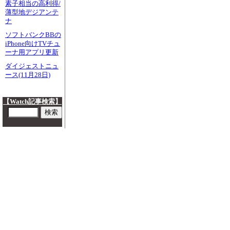
素子相当の高利得/
薄型地デジアンテ
ナ
ソフトバンクBBの
iPhone向けTVチュ
ーナ用アプリ更新
ダイジェストニュ
ース(11月28日)
【Watch記事検索】