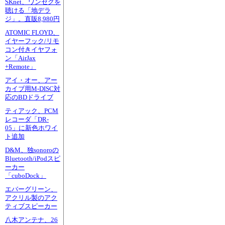
SKnet、ワンセグを
聴ける「地デラ
ジ」。直販8,980円
ATOMIC FLOYD、
イヤーフック/リモ
コン付きイヤフォ
ン「AirJax
+Remote」
アイ・オー、アー
カイブ用M-DISC対
応のBDドライブ
ティアック、PCM
レコーダ「DR-
05」に新色ホワイ
ト追加
D&M、独sonoroの
Bluetooth/iPodスピ
ーカー
「cuboDock」
エバーグリーン、
アクリル製のアク
ティブスピーカー
八木アンテナ、26