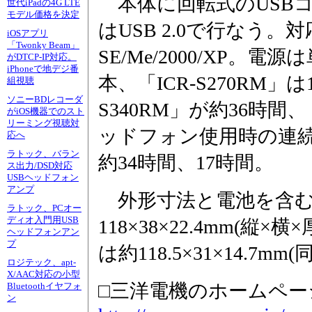
本体に回転式のUSBコ
世代iPadの4G LTE
モデル価格を決定
はUSB 2.0で行なう。対応O
iOSアプリ
「Twonky Beam」
SE/Me/2000/XP。電
がDTCP-IP対応。
iPhoneで地デジ番
本、「ICR-S270RM」
組視聴
ソニーBDレコーダ
S340RM」が約36時間、
がiOS機器でのスト
リーミング視聴対
ッドフォン使用時の連続
応へ
ラトック、バラン
約34時間、17時間。
ス出力/DSD対応
USBヘッドフォン
アンプ
外形寸法と電池を含む重量
ラトック、PCオー
ディオ入門用USB
118×38×22.4mm(縦×横
ヘッドフォンアン
プ
は約118.5×31×14.7mm
ロジテック、apt-
X/AAC対応の小型
□三洋電機のホームペー
Bluetoothイヤフォ
ン