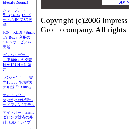
00
AV 
Electric Zooma!
00
シャープ、32
型/3,840×2,160ド
Copyright (c)2006 Impress
ットの4K IGZO液
晶
Group company. All rights 
JCN、KDDI「Smart
TV Box」利用の
CATVサービスを
開始
ゼンハイザー、
「IE 800」の発売
日を12月4日に決
定
ゼンハイザー、実
売13,000円の新カ
ナル型「CX985」
ティアック、
beyerdynamic製ヘ
ッドフォン2モデル
アイ・オー、nasne
ダビング対応の外
付けBDドライブ