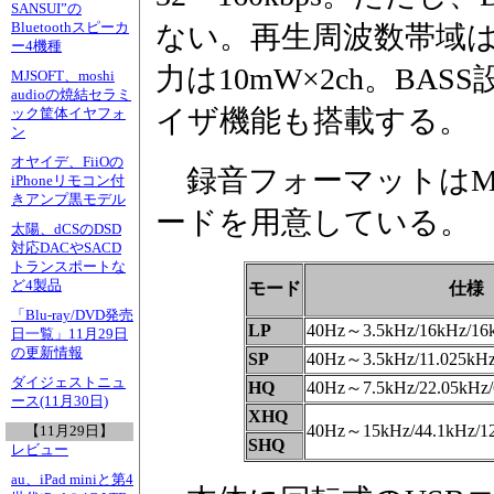
SANSUI”の
Bluetoothスピーカ
ない。再生周波数帯域は2
ー4機種
力は10mW×2ch。BA
MJSOFT、moshi
audioの焼結セラミ
イザ機能も搭載する。
ック筐体イヤフォ
ン
オヤイデ、FiiOの
録音フォーマットはM
iPhoneリモコン付
きアンプ黒モデル
ードを用意している。
太陽、dCSのDSD
対応DACやSACD
トランスポートな
ど4製品
モード
仕様
「Blu-ray/DVD発売
LP
40Hz～3.5kHz/16kHz/
日一覧」11月29日
の更新情報
SP
40Hz～3.5kHz/11.025k
ダイジェストニュ
HQ
40Hz～7.5kHz/22.05kH
ース(11月30日)
XHQ
40Hz～15kHz/44.1kHz
【11月29日】
SHQ
レビュー
au、iPad miniと第4