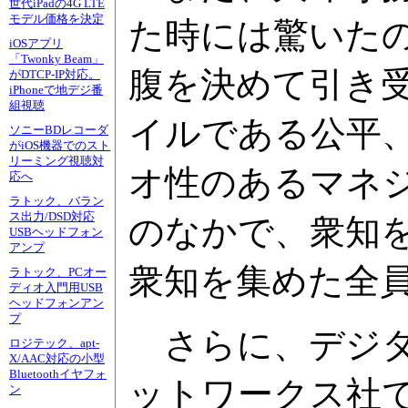
世代iPadの4G LTE
モデル価格を決定
た時には驚いた
iOSアプリ
「Twonky Beam」
腹を決めて引き
がDTCP-IP対応。
iPhoneで地デジ番
組視聴
イルである公平
ソニーBDレコーダ
がiOS機器でのスト
リーミング視聴対
オ性のあるマネ
応へ
ラトック、バラン
ス出力/DSD対応
のなかで、衆知
USBヘッドフォン
アンプ
衆知を集めた全
ラトック、PCオー
ディオ入門用USB
ヘッドフォンアン
プ
さらに、デジタ
ロジテック、apt-
X/AAC対応の小型
Bluetoothイヤフォ
ットワークス社
ン