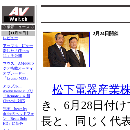
◇ 最新ニュース ◇
【11月30日】
2月24日開催
レビュー
アップル、UIを一
新した「iTunes
11」を公開
マウス、AM/FMラ
ジオ搭載オーディ
オプレーヤー
「Lyumo M33」
松下電器産業
アップル、
iPad/iPhoneアプリ
「Remote」を新
iTunesに対応
き、6月28日付
完実、beats by
dr.dreのヘッドフォ
長と、同じく代
ン「Beats Solo
HD」に新色