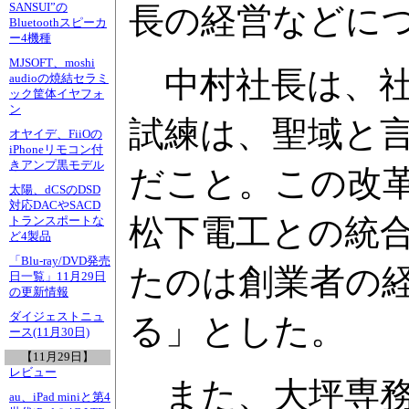
SANSUI”の
長の経営などに
Bluetoothスピーカ
ー4機種
MJSOFT、moshi
中村社長は、社
audioの焼結セラミ
ック筐体イヤフォ
ン
試練は、聖域と
オヤイデ、FiiOの
iPhoneリモコン付
きアンプ黒モデル
だこと。この改
太陽、dCSのDSD
対応DACやSACD
松下電工との統
トランスポートな
ど4製品
「Blu-ray/DVD発売
たのは創業者の
日一覧」11月29日
の更新情報
ダイジェストニュ
る」とした。
ース(11月30日)
【11月29日】
レビュー
また、大坪専務
au、iPad miniと第4