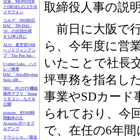
完実、MONSTER
取締役人事の説
とDIESELのコラボ
イヤフォン
コルグ、DSD対応
前日に大阪で行
DAC「DS-DAC-
10」の次回出荷
を'13年2月に
ら、今年度に営業
ALO、真空管USB
ヘッドフォンアン
プ「The Pan Am」
いたことで社長
Cypher Labs、ハイ
レゾ携帯
DAC「AlgoRhythm
坪専務を指名し
Solo -dB」
NEC、PCのTV機能
事業やSDカー
操作アプリ「Smart
リモコン」などを
公開
られており、今
zionote、約300時
間動作のJL
Acousticポータブ
で、在任の6年
ルアンプ
ドウシシャ、“新生