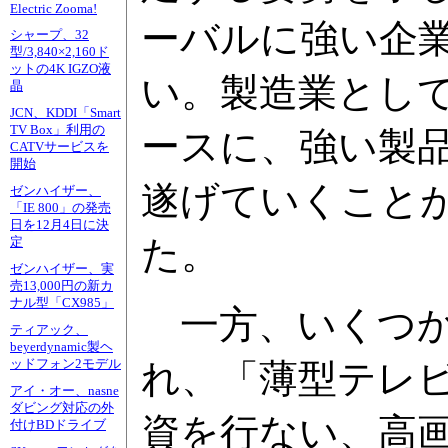
Electric Zooma!
ーバルに強い企
シャープ、32
型/3,840×2,160ド
ットの4K IGZO液
い。製造業とし
晶
JCN、KDDI「Smart
TV Box」利用の
ースに、強い製
CATVサービスを
開始
遂げていくこと
ゼンハイザー、
「IE 800」の発売
日を12月4日に決
た。
定
ゼンハイザー、実
売13,000円の新カ
ナル型「CX985」
一方、いくつか
ティアック、
beyerdynamic製ヘ
ッドフォン2モデル
れ、「薄型テレ
アイ・オー、nasne
ダビング対応の外
資を行ない、高
付けBDドライブ