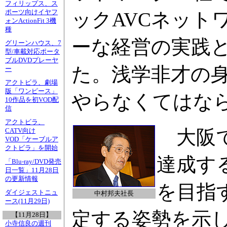
フィリップス、ス
ポーツ向けイヤフ
ックAVCネット
ォンActionFit 3機
種
ーな経営の実践
グリーンハウス、7
型/車載対応ポータ
ブルDVDプレーヤ
た。浅学非才の
ー
アクトビラ、劇場
版「ワンピース」
やらなくてはな
10作品を初VOD配
信
アクトビラ、
大阪で
CATV向け
VOD「ケーブルア
クトビラ」を開始
達成す
「Blu-ray/DVD発売
日一覧」11月28日
の更新情報
を目指
ダイジェストニュ
中村邦夫社長
ース(11月29日)
定する姿勢を示
【11月28日】
小寺信良の週刊