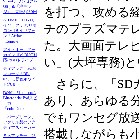
SKnet、ワンセグを
聴ける「地デラ
を打つ、攻める経
ジ」。直販8,980円
ATOMIC FLOYD、
チのプラズマテ
イヤーフック/リモ
コン付きイヤフォ
ン「AirJax
た。大画面テレ
+Remote」
アイ・オー、アー
カイブ用M-DISC対
い」(大坪専務)
応のBDドライブ
ティアック、PCM
レコーダ「DR-
05」に新色ホワイ
さらに、「SD
ト追加
D&M、独sonoroの
あり、あらゆる
Bluetooth/iPodスピ
ーカー
「cuboDock」
でもワンセグ放
エバーグリーン、
アクリル製のアク
ティブスピーカー
搭載しながらも
八木アンテナ、26