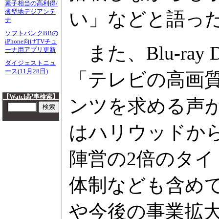
素子相当の高利得/
薄型地デジアンテ
い」などと語っ
ナ
ソフトバンクBBの
iPhone向けTVチュ
また、Blu-ray
ーナ用アプリ更新
ダイジェストニュ
ース(11月28日)
「テレビの高画
【Watch記事検索】
ンツを求める声
はハリウッドか
陣営の2倍のタ
体制なども含め
や今後の事業拡