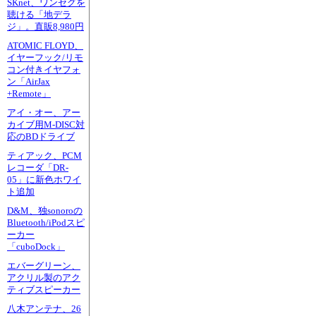
SKnet、ワンセグを
聴ける「地デラ
ジ」。直販8,980円
ATOMIC FLOYD、
イヤーフック/リモ
コン付きイヤフォ
ン「AirJax
+Remote」
アイ・オー、アー
カイブ用M-DISC対
応のBDドライブ
ティアック、PCM
レコーダ「DR-
05」に新色ホワイ
ト追加
D&M、独sonoroの
Bluetooth/iPodスピ
ーカー
「cuboDock」
エバーグリーン、
アクリル製のアク
ティブスピーカー
八木アンテナ、26