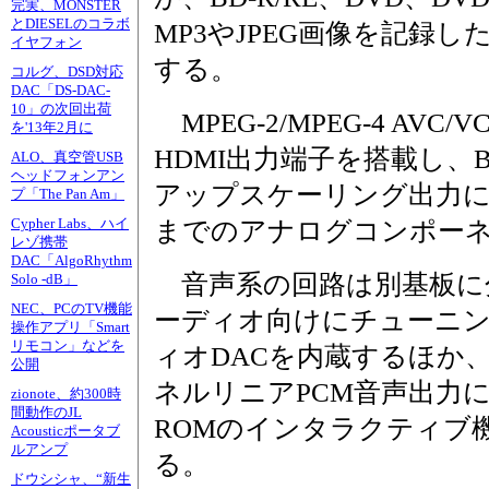
完実、MONSTER
とDIESELのコラボ
MP3やJPEG画像を記録し
イヤフォン
する。
コルグ、DSD対応
DAC「DS-DAC-
10」の次回出荷
MPEG-2/MPEG-4 AV
を'13年2月に
HDMI出力端子を搭載し、BD
ALO、真空管USB
ヘッドフォンアン
アップスケーリング出力にも
プ「The Pan Am」
Cypher Labs、ハイ
までのアナログコンポー
レゾ携帯
DAC「AlgoRhythm
音声系の回路は別基板に
Solo -dB」
NEC、PCのTV機能
ーディオ向けにチューニング。2
操作アプリ「Smart
リモコン」などを
ィオDACを内蔵するほか、
公開
ネルリニアPCM音声出力に
zionote、約300時
間動作のJL
ROMのインタラクティブ機能
Acousticポータブ
ルアンプ
る。
ドウシシャ、“新生