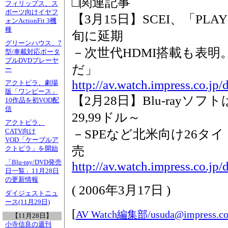
□関連記事
フィリップス、ス
ポーツ向けイヤフ
【3月15日】SCEI、「PLAY
ォンActionFit 3機
種
旬に延期
グリーンハウス、7
－次世代HDMI搭載も表明
型/車載対応ポータ
ブルDVDプレーヤ
だ」
ー
http://av.watch.impress.co.jp
アクトビラ、劇場
版「ワンピース」
【2月28日】Blu-rayソ
10作品を初VOD配
信
29,99ドル～
アクトビラ、
－SPEなど北米向け26タ
CATV向け
VOD「ケーブルア
売
クトビラ」を開始
「Blu-ray/DVD発売
http://av.watch.impress.co.j
日一覧」11月28日
の更新情報
(
2006年3月17日
)
ダイジェストニュ
ース(11月29日)
[
AV Watch編集部/
usuda@impress.co
【11月28日】
小寺信良の週刊