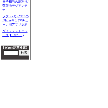
素子相当の高利得/
薄型地デジアンテ
ナ
ソフトバンクBBの
iPhone向けTVチュ
ーナ用アプリ更新
ダイジェストニュ
ース(11月28日)
【Watch記事検索】