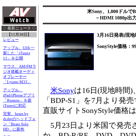
米Sony、1,000ド
－HDMI 1080p
◇ 最新ニュース ◇
【11月30日】
3月16日発表(現地
レビュー
SonyStyle価格：9
アップル、UIを一
新した「iTunes
11」を公開
マウス、AM/FMラ
ジオ搭載オーディ
オプレーヤー
「Lyumo M33」
米Sony
は16日(現地時間)、B
アップル、
iPad/iPhoneアプリ
「BDP-S1」を7月より
「Remote」を新
iTunesに対応
直販サイトSonyStyle価格は
完実、beats by
dr.dreのヘッドフォ
5月23日より米国で発売さ
ン「Beats Solo
HD」に新色
か、BD-R/RE、DVD、D