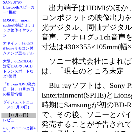
SANSUI”の
出力端子はHDMIのほか
Bluetoothスピーカ
ー4機種
コンポジットの映像出力を
MJSOFT、moshi
audioの焼結セラミ
光デジタル、同軸デジタ
ック筐体イヤフォ
音声、アナログ5.1ch音
ン
オヤイデ、FiiOの
寸法は430×355×105mm(
iPhoneリモコン付
きアンプ黒モデル
ソニー株式会社によれば、
太陽、dCSのDSD
対応DACやSACD
は、「現在のところ未定」
トランスポートな
ど4製品
Blu-rayソフトは、Sony Pic
「Blu-ray/DVD発売
日一覧」11月29日
Entertainment(SPHE)と
の更新情報
ダイジェストニュ
時期にSamsungが初のB
ース(11月30日)
で、その後、ソニーとパイ
【11月29日】
レビュー
発売することが予告されて
au、iPad miniと第4