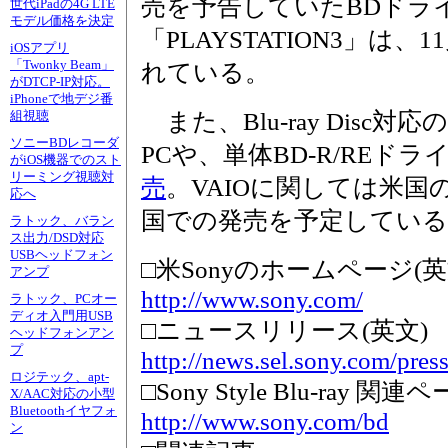
売を予告していたBDドラ
世代iPadの4G LTE
モデル価格を決定
「PLAYSTATION3」は
iOSアプリ
「Twonky Beam」
れている。
がDTCP-IP対応。
iPhoneで地デジ番
また、Blu-ray Disc対
組視聴
ソニーBDレコーダ
PCや、単体BD-R/REド
がiOS機器でのスト
リーミング視聴対
売
。VAIOに関しては米
応へ
国での発売を予定している
ラトック、バラン
ス出力/DSD対応
USBヘッドフォン
□米Sonyのホームページ(英
アンプ
http://www.sony.com/
ラトック、PCオー
ディオ入門用USB
□ニュースリリース(英文)
ヘッドフォンアン
プ
http://news.sel.sony.com/pres
ロジテック、apt-
□Sony Style Blu-ray 関連
X/AAC対応の小型
Bluetoothイヤフォ
http://www.sony.com/bd
ン