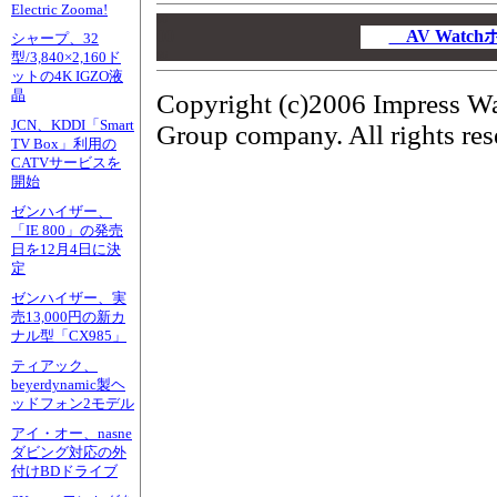
Electric Zooma!
00
00
AV Wat
シャープ、32
00
型/3,840×2,160ド
ットの4K IGZO液
晶
Copyright (c)2006 Impress Wa
JCN、KDDI「Smart
Group company. All rights res
TV Box」利用の
CATVサービスを
開始
ゼンハイザー、
「IE 800」の発売
日を12月4日に決
定
ゼンハイザー、実
売13,000円の新カ
ナル型「CX985」
ティアック、
beyerdynamic製ヘ
ッドフォン2モデル
アイ・オー、nasne
ダビング対応の外
付けBDドライブ