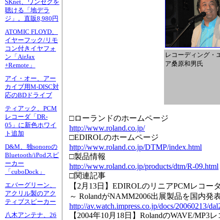
SKnet、ワンセグを
聴ける「地デラ
ジ」。直販8,980円
ATOMIC FLOYD、
イヤーフック/リモ
コン付きイヤフォ
レコーディング・
ン「AirJax
ア桑原和男氏
+Remote」
アイ・オー、アー
カイブ用M-DISC対
応のBDドライブ
ティアック、PCM
レコーダ「DR-
□ローランドのホームページ
05」に新色ホワイ
http://www.roland.co.jp/
ト追加
□EDIROLのホームページ
http://www.roland.co.jp/DTMP/index.html
D&M、独sonoroの
Bluetooth/iPodスピ
□製品情報
ーカー
http://www.roland.co.jp/products/dtm/R-09.html
「cuboDock」
□関連記事
エバーグリーン、
【2月13日】EDIROLのリニアPCMレコー
アクリル製のアク
～ RolandがNAMM2006出展製品を国内発表
ティブスピーカー
http://av.watch.impress.co.jp/docs/20060213/da
【2004年10月18日】RolandのWAVE/MP
八木アンテナ、26