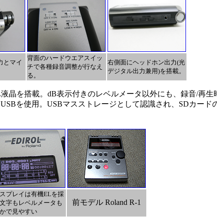
背面のハードウエアスイッ
力とマイ
右側面にヘッドホン出力(光
チで各種録音調整が行なえ
デジタル出力兼用)を搭載。
る。
EL液晶を搭載。dB表示付きのレベルメータ以外にも、録音/再
USBを使用。USBマスストレージとして認識され、SDカード
スプレイは有機ELを採
前モデル Roland R-1
文字もレベルメータも
かで見やすい