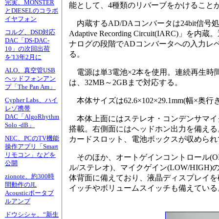
完実、MONSTER
能として、4種類のリバーブをかけること
とDIESELのコラボ
イヤフォン
内蔵するAD/DAコンバータは24bit信号処理
コルグ、DSD対応
Adaptive Recording Circuit
DAC「DS-DAC-
ナログの段階でADコンバータへの入力レ
10」の次回出荷
る。
を'13年2月に
ALO、真空管USB
電源は単3電池×2本を使用。連続再生時間
ヘッドフォンアン
は、32MB～2GBまで対応する。
プ「The Pan Am」
本体サイズは62.6×102×29.1mm(幅×
Cypher Labs、ハイ
レゾ携帯
DAC「AlgoRhythm
本体上面にはステレオ・コンデンサマイ
Solo -dB」
搭載。右側面にはヘッドホン出力を備える。
NEC、PCのTV機能
カードスロット、電池ボックスが収められ
操作アプリ「Smart
リモコン」などを
そのほか、オートゲインコントロール(ON/O
公開
ル/ステレオ)、マイクゲイン(LOW/HI
zionote、約300時
体背面に備えており、液晶ディスプレイを
間動作のJL
イッチやボリュームスイッチも備えている
Acousticポータブ
ルアンプ
ドウシシャ、“新生