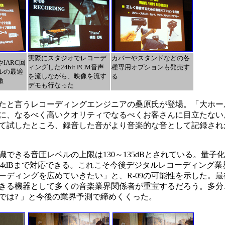
実際にスタジオでレコーデ
カバーやスタンドなどの各
IARC回
ィングした24bit PCM音声
種専用オプションも発売す
ルの最適
を流しながら、映像を流す
る
徴
デモも行なった
したと言うレコーディングエンジニアの桑原氏が登場。「大ホー
に、なるべく高いクオリティでなるべくお客さんに目立たない
りして試したところ、録音した音がより音楽的な音として記録さ
る音圧レベルの上限は130～135dBとされている。量子化ビッ
なら144dBまで対応できる。これこそ今後デジタルレコーディング
レコーディングを広めていきたい」と、R-09の可能性を示した。最
きる機器として多くの音楽業界関係者が重宝するだろう。多分
では? 」と今後の業界予測で締めくくった。