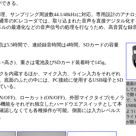
ができる。
、サンプリング周波数44.1/48kHzに対応。専用設計のアナログ回路
(IARC)」を内蔵。通常のICレコーダでは、取り込まれた音声を直接デジタル
ベルの最適化などの音声信号の処理を行なうため、高音質な録
は5.5時間で、連続録音時間は4時間。SDカードの容量
奥行き×高さ)、重さは電池及びSDカード装着時で145g。
クを内蔵するほか、マイク入力、ライン入力をそれぞれ
底面のふたの中には、PC接続に使用するUSB端子とSD
底面
ている。
して
で開
FF)、ローカット(ON/OFF)、外部マイクタイプ(モノラ
で、
GH)の機能をそれぞれ独立したハードウエアスイッチとして本
US
確認しなくても各種操作が可能。側面には入力レベルス
よう
。
ライ
が開