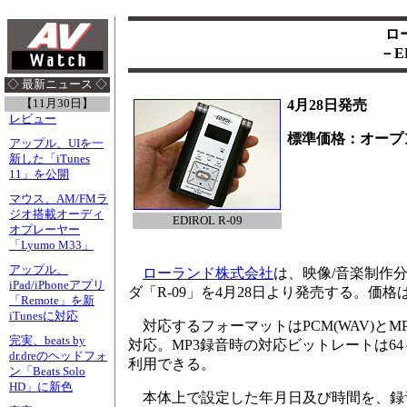
ロ
－E
◇ 最新ニュース ◇
【11月30日】
4月28日発売
レビュー
標準価格：オープ
アップル、UIを一
新した「iTunes
11」を公開
マウス、AM/FMラ
ジオ搭載オーディ
EDIROL R-09
オプレーヤー
「Lyumo M33」
アップル、
ローランド株式会社
は、映像/音楽制作分野
iPad/iPhoneアプリ
ダ「R-09」を4月28日より発売する。価格
「Remote」を新
iTunesに対応
対応するフォーマットはPCM(WAV)とMP3。
完実、beats by
対応。MP3録音時の対応ビットレートは64～32
dr.dreのヘッドフォ
利用できる。
ン「Beats Solo
HD」に新色
本体上で設定した年月日及び時間を、録