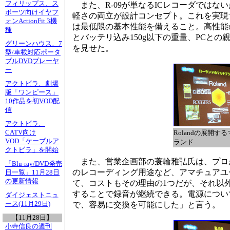
フィリップス、ス
また、R-09が単なるICレコーダではな
ポーツ向けイヤフ
軽さの両立が設計コンセプト。これを実現す
ォンActionFit 3機
は最低限の基本性能を備えること。高性能
種
とバッテリ込み150g以下の重量、PCと
グリーンハウス、7
を見せた。
型/車載対応ポータ
ブルDVDプレーヤ
ー
アクトビラ、劇場
版「ワンピース」
10作品を初VOD配
信
アクトビラ、
CATV向け
Rolandの展開す
VOD「ケーブルア
ランド
クトビラ」を開始
また、営業企画部の蓑輪雅弘氏は、プロがあま
「Blu-ray/DVD発売
のレコーディング用途など、アマチュアユ
日一覧」11月28日
の更新情報
て、コストもその理由の1つだが、それ以
することで録音が継続できる。電源につい
ダイジェストニュ
ース(11月29日)
で、容易に交換を可能にした」と言う。
【11月28日】
小寺信良の週刊