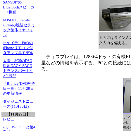
SANSUI”の
Bluetoothスピーカ
ー4機種
MJSOFT、moshi
audioの焼結セラミ
ック筐体イヤフォ
ン
上面にはライン入
ク入力を備える。
オヤイデ、FiiOの
iPhoneリモコン付
きアンプ黒モデル
ディスプレイは、128×64ドットの有機
太陽、dCSのDSD
量などの情報を表示する。PCとの接続には
対応DACやSACD
る。
トランスポートな
ど4製品
「Blu-ray/DVD発売
日一覧」11月29日
の更新情報
ダイジェストニュ
ース(11月30日)
【11月29日】
ディ
レビュー
用。
au、iPad miniと第4
鮮や