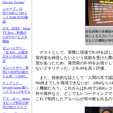
Electric Zooma!
シャープ、32
型/3,840×2,160ド
ットの4K IGZO液
晶
JCN、KDDI「Smart
録音調整の各機能や
TV Box」利用の
路による入力レベ
CATVサービスを
化などの機能が特
開始
ゼンハイザー、
ゲストとして、実際に現場でR-09を試
「IE 800」の発売
日を12月4日に決
室内楽を録音したいという依頼を受けた際
定
望があったため、発売前のR-09をお借
ゼンハイザー、実
ないクオリティだ」とR-09を高く評価。
売13,000円の新カ
ナル型「CX985」
また、技術的な話として「人間の耳で認識でき
96dBまでしか再現できないが、24bit
ティアック、
beyerdynamic製ヘ
く機能だろう。これからはR-09で24bit
ッドフォン2モデル
外や屋外など、どこでもレコーディングで
これで制作したアルバムが何10枚も出るの
アイ・オー、nasne
ダビング対応の外
付けBDドライブ