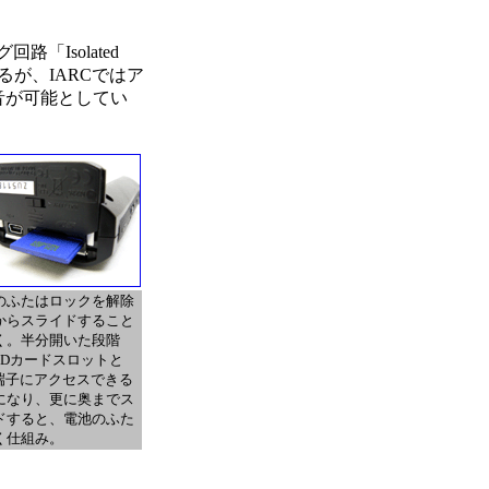
「Isolated
化するが、IARCではア
音が可能としてい
のふたはロックを解除
からスライドすること
く。半分開いた段階
SDカードスロットと
B端子にアクセスできる
になり、更に奥までス
ドすると、電池のふた
く仕組み。