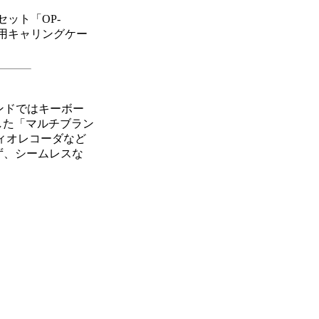
ット「OP-
、専用キャリングケー
ンドではキーボー
した「マルチブラン
ィオレコーダなど
ず、シームレスな