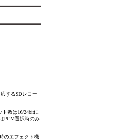
対応するSDレコー
は16/24bitに
録音はPCM選択時のみ
時のエフェクト機