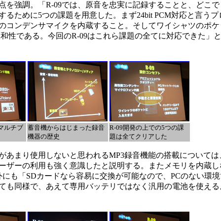
い点を強調。「R-09では、原音を忠実に記録することと、どこ
るために5つの課題を用意した。まず24bit PCM対応と言う
のコンデンサマイクを内蔵すること。そしてワイシャツのポケ
の親和性である。今回のR-09はこれら課題の全てに対応できた」
るマルチブ
蓄音機からはじまった録音
R-09開発の上での5つの課
機器の歴史
題は全てクリアした
り使用しないと思われるMP3録音機能の搭載については、Pod 
ーザーの利用も強く意識したと説明する。またメモリを内蔵し
外にも「SDカードなら容易に交換が可能なので、PCのない環
ても同様で、あえて専用バッテリではなく汎用の電池を使える