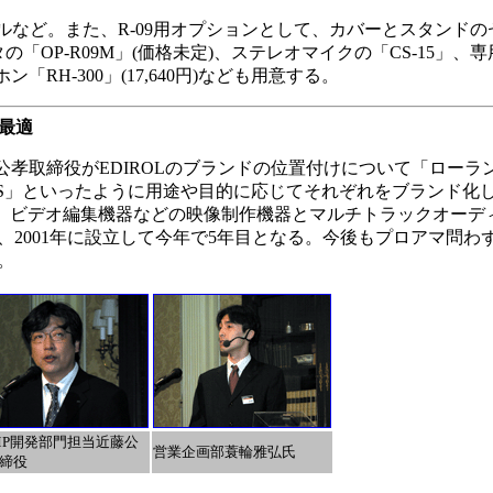
ルなど。また、R-09用オプションとして、カバーとスタンドのセ
ダプタの「OP-R09M」(価格未定)、ステレオマイクの「CS-15」
ホン「RH-300」(17,640円)なども用意する。
も最適
孝取締役がEDIROLのブランドの位置付けについて「ローラ
BOSS」といったように用途や目的に応じてそれぞれをブランド化
Lは、ビデオ編集機器などの映像制作機器とマルチトラックオーデ
2001年に設立して今年で5年目となる。今後もプロアマ問わ
。
MP開発部門担当近藤公
営業企画部蓑輪雅弘氏
締役