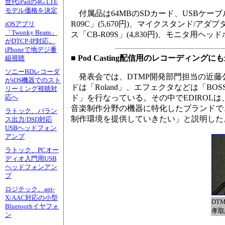
世代iPadの4G LTE
モデル価格を決定
付属品は64MBのSDカード、USBケーブ
R09C」(5,670円)、マイクスタンド/ア
iOSアプリ
「Twonky Beam」
ス「CB-R09S」(4,830円)、モニタ用ヘッド
がDTCP-IP対応。
iPhoneで地デジ番
■ Pod Casting配信用のレコーディングに
組視聴
ソニーBDレコーダ
発表会では、DTMP開発部門担当の近藤公
がiOS機器でのスト
ドは「Roland」、エフェクタなどは「
リーミング視聴対
ド」を行なっている。その中でEDIRO
応へ
音楽制作分野の機器に特化したブランドで、
ラトック、バラン
制作環境を提供していきたい」と説明した
ス出力/DSD対応
USBヘッドフォン
アンプ
ラトック、PCオー
ディオ入門用USB
ヘッドフォンアン
プ
ロジテック、apt-
X/AAC対応の小型
DT
Bluetoothイヤフォ
孝取
ン