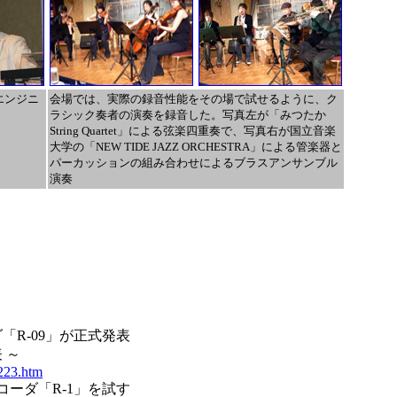
エンジニ
会場では、実際の録音性能をその場で試せるように、ク
ラシック奏者の演奏を録音した。写真左が「みつたか
String Quartet」による弦楽四重奏で、写真右が国立音楽
大学の「NEW TIDE JAZZ ORCHESTRA」による管楽器と
パーカッションの組み合わせによるブラスアンサンブル
演奏
ダ「R-09」が正式発表
 ～
l223.htm
3レコーダ「R-1」を試す