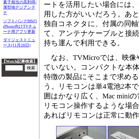
素子相当の高利得/
ートを活用したい場合には、
薄型地デジアンテ
用した方がいいだろう。あとは
ナ
ソフトバンクBBの
独自コネクタに、付属の同軸
iPhone向けTVチュ
ーナ用アプリ更新
て、アンテナケーブルと接
ダイジェストニュ
持ち運んで利用できる。
ース(11月28日)
なお、TVMicroでは、映
【Watch記事検索】
ていない。コンパクトな本
特徴の製品にそこまで求め
う。リモコンは単4電池2本
囲はかなり広く、Mac min
リモコン操作するような場
あればリモコンは正常に動