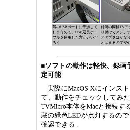
隣のUSBポートに干渉して
付属の同軸TVア
しまうので、USB延長ケー
り付けてアンテ
ブルを使用した方がいいだ
アダプタはかな
ろう
とはまるので安
■ソフトの動作は軽快、録画
定可能
実際にMacOS Xにインス
て、動作をチェックしてみ
TVMicro本体をMacと接続
蔵の緑色LEDが点灯するの
確認できる。