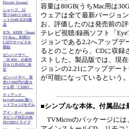
Electric Zooma!
容量は80GB(うちMac用は30G
シャープ、32
ウェアは全て最新バージョ
型/3,840×2,160ド
ットの4K IGZO液
お、評価したのは発売前の評価
晶
テレビ視聴/録画ソフト「Eye
JCN、KDDI「Smart
TV Box」利用の
ジョンである2.2へアップ
CATVサービスを
開始
るとのことから、CDに収録さ
ゼンハイザー、
ストした。製品版では、現在
「IE 800」の発売
日を12月4日に決
ジョンの2.21にアップデー
定
が可能になっているという
ゼンハイザー、実
売13,000円の新カ
ナル型「CX985」
ティアック、
beyerdynamic製ヘ
■シンプルな本体。付属品は
ッドフォン2モデル
アイ・オー、nasne
ダビング対応の外
TVMicroのパッケージに
付けBDドライブ
アインストールCD、リモコ