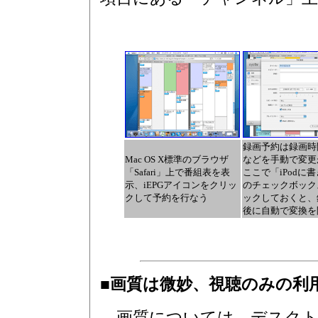
録画予約は録画時
Mac OS X標準のブラウザ
などを手動で変更
「Safari」上で番組表を表
ここで「iPodに
示、iEPGアイコンをクリッ
のチェックボック
クして予約を行なう
ックしておくと、
後に自動で変換を
■画質は微妙、視聴のみの利
画質については、デスクト