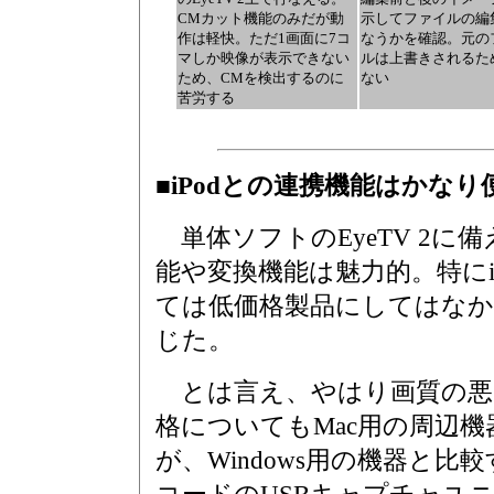
CMカット機能のみだが動
示してファイルの編
作は軽快。ただ1画面に7コ
なうかを確認。元の
マしか映像が表示できない
ルは上書きされるた
ため、CMを検出するのに
ない
苦労する
■iPodとの連携機能はかな
単体ソフトのEyeTV 2に
能や変換機能は魅力的。特にi
ては低価格製品にしてはなか
じた。
とは言え、やはり画質の悪
格についてもMac用の周辺
が、Windows用の機器と