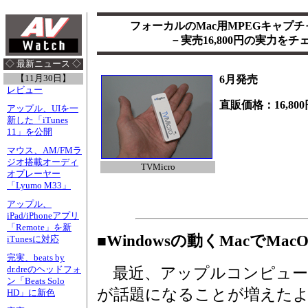
フォーカルのMac用MPEGキャプチ
－実売16,800円の実力をチ
◇ 最新ニュース ◇
【11月30日】
6月発売
レビュー
直販価格：16,800
アップル、UIを一
新した「iTunes
11」を公開
マウス、AM/FMラ
ジオ搭載オーディ
TVMicro
オプレーヤー
「Lyumo M33」
アップル、
iPad/iPhoneアプリ
「Remote」を新
■Windowsの動くMacでMa
iTunesに対応
完実、beats by
dr.dreのヘッドフォ
最近、アップルコンピュータの「M
ン「Beats Solo
が話題になることが増えた
HD」に新色