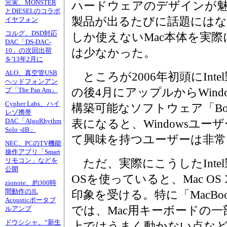
完実、MONSTER
ハードウェアのデザインが
とDIESELのコラボ
製品が出るたびに話題にはなっ
イヤフォン
コルグ、DSD対応
しか使えないMac本体を実
DAC「DS-DAC-
は少なかった。
10」の次回出荷
を'13年2月に
ALO、真空管USB
ところが2006年初頭にInte
ヘッドフォンアン
の後4月にアップルからWin
プ「The Pan Am」
Cypher Labs、ハイ
構築可能なソフトウェア「Boo
レゾ携帯
DAC「AlgoRhythm
表になると、Windowsユー
Solo -dB」
て興味を持つユーザーは非常
NEC、PCのTV機能
操作アプリ「Smart
リモコン」などを
ただ、実際にこうしたIntel
公開
OSを使っていると、Mac O
zionote、約300時
間動作のJL
印象を受ける。特に「MacB
Acousticポータブ
では、Mac用キーボードの一部
ルアンプ
ドウシシャ、“新生
上ではうまく動かない点などか