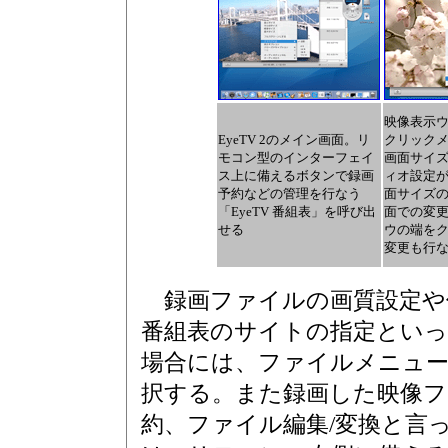
映像表示
EyeTV 2のメイン画面。リ
クリック
モコン型のインターフェイ
画面サイ
ス上に備えるボタンで録画
ィオ設定
予約などの管理を行なう
面サイズ
「EyeTV 番組表」を呼び出
面での変
せる
ウの端を
変更も行
録画ファイルの画質設定や保
番組表のサイトの指定といっ
場合には、ファイルメニュー
択する。また録画した映像フ
約、ファイル編集/変換と言