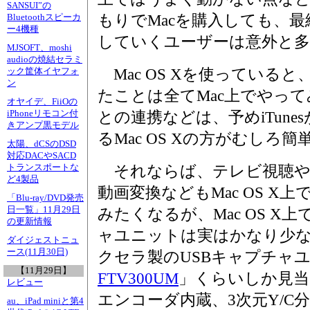
SANSUI”の
もりでMacを購入しても、最終
Bluetoothスピーカ
ー4機種
していくユーザーは意外と
MJSOFT、moshi
audioの焼結セラミ
Mac OS Xを使っている
ック筐体イヤフォ
ン
たことは全てMac上でやって
オヤイデ、FiiOの
iPhoneリモコン付
との連携などは、予めiTun
きアンプ黒モデル
るMac OS Xの方がむしろ
太陽、dCSのDSD
対応DACやSACD
トランスポートな
それならば、テレビ視聴や録
ど4製品
動画変換などもMac OS X上
「Blu-ray/DVD発売
日一覧」11月29日
みたくなるが、Mac OS X
の更新情報
ャユニットは実はかなり少
ダイジェストニュ
ース(11月30日)
クセラ製のUSBキャプチャ
【11月29日】
FTV300UM
」くらいしか見当
レビュー
エンコーダ内蔵、3次元Y/C
au、iPad miniと第4