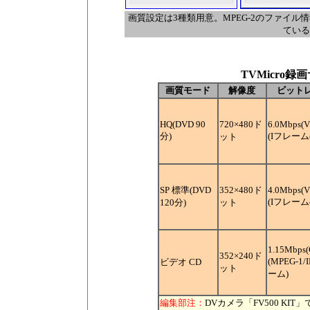
画質設定は3種類用意。MPEG-2のファイル
ている
TVMicro録
画質モード
解像度
ビット
HQ(DVD 90
720×480ド
6.0Mbps(
分)
(Iフレーム
ット
SP 標準(DVD
352×480ド
4.0Mbps(
(Iフレーム
120分)
ット
1.15Mbps
352×240ド
(MPEG-1
ビデオ CD
ット
ーム)
編集部注：
DVカメラ「FV500 KIT」