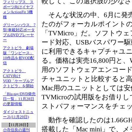
較して、この選択肢の少なさ
フィリップス、ス
ポーツ向けイヤフ
ォンActionFit 3機
そんな状況の中、6月に発
種
たのがフォーカルポイント
グリーンハウス、7
型/車載対応ポータ
「TVMicro」だ。ソフトウ
ブルDVDプレーヤ
ー
ード対応、USBバスパワー
アクトビラ、劇場
に利用できるキャプチャユ
版「ワンピース」
10作品を初VOD配
る。価格は実売16,800円と、Wi
信
用のソフトウェアエンコー
アクトビラ、
CATV向け
チャユニットと比較すると
VOD「ケーブルア
クトビラ」を開始
Mac用のユニットとしては
「Blu-ray/DVD発売
TVMicroの試用版をお借
日一覧」11月28日
の更新情報
ストパフォーマンスをチェ
ダイジェストニュ
ース(11月29日)
動作を確認したのは1.66GHz動作
【11月28日】
搭載した「Mac mini」で、
小寺信良の週刊