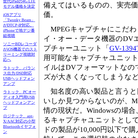
世代iPadの4G LTE
備えてはいるものの、実売価格
モデル価格を決定
価。
iOSアプリ
「Twonky Beam」
がDTCP-IP対応。
MPEGキャプチャにこだわ
iPhoneで地デジ番
組視聴
イ・オー・データ機器のDV
ソニーBDレコーダ
プチャーユニット「
GV-1394
がiOS機器でのスト
リーミング視聴対
用可能なキャプチャユニッ
応へ
イルはDVフォーマットなの
ラトック、バラン
ス出力/DSD対応
ズが大きくなってしまうな
USBヘッドフォン
アンプ
知名度の高い製品と言うと
ラトック、PCオー
ディオ入門用USB
いしか見つからないのが、Mac
ヘッドフォンアン
プ
情の現状だ。Windowsの
ロジテック、apt-
るキャプチャユニットとし
X/AAC対応の小型
Bluetoothイヤフォ
ドの製品が10,000円以下で購
ン