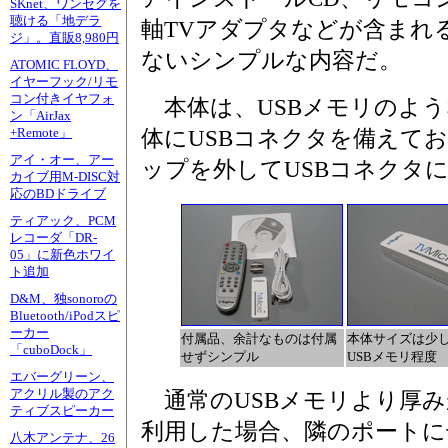
SKnet、ワンセグを
聴ける「地デラ
軸TVアダプタなどが含まれ
ジ」。直販8,980円
ないシンプルな内容だ。
ATOMIC FLOYD、
イヤーフック/リモ
コン付きイヤフォ
本体は、USBメモリのよう
ン「AirJax
+Remote」
体にUSBコネクタを備えてお
アイ・オー、アー
ップを外してUSBコネクタ
カイブ用M-DISC対
応のBDドライブ
ティアック、PCM
レコーダ「DR-
05」に新色ホワイ
ト追加
D&M、独sonoroの
Bluetooth/iPodスピ
ーカー
付属品、余計なものは付属
本体サイズは少
「cuboDock」
せずシンプル
USBメモリ程度
エバーグリーン、
アクリル製のアク
通常のUSBメモリより厚みがあ
ティブスピーカー
利用した場合、隣のポートに
八木アンテナ、26