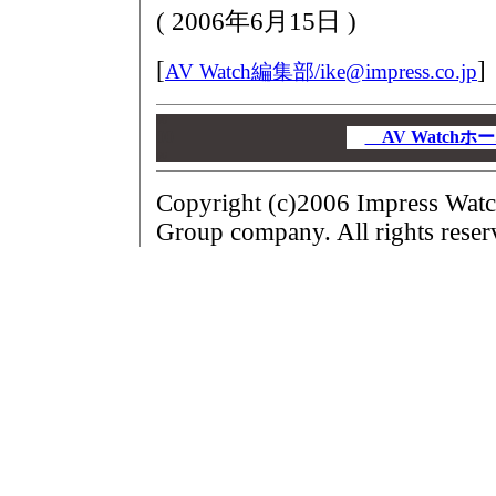
(
2006年6月15日
)
[
]
AV Watch編集部/
ike@impress.co.jp
00
00
AV Watch
00
Copyright (c)2006 Impress Watc
Group company. All rights reser