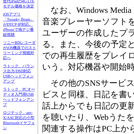
世代iPadの4G LTE
モデル価格を決定
なお、Windows Media 
iOSアプリ
音楽プレーヤーソフト
「Twonky Beam」
がDTCP-IP対応。
iPhoneで地デジ番
ユーザーの作成したプ
組視聴
る。また、今後の予定
ソニーBDレコーダ
がiOS機器でのスト
リーミング視聴対
での再生履歴をプレイ
応へ
いう。対応機器や開始
ラトック、バラン
ス出力/DSD対応
USBヘッドフォン
その他のSNSサービ
アンプ
ラトック、PCオー
ビスと同様、日記を書
ディオ入門用USB
ヘッドフォンアン
話上からでも日記の更新
プ
ロジテック、apt-
を聴いたり、Webうた
X/AAC対応の小型
Bluetoothイヤフォ
関連する操作はPC上か
ン