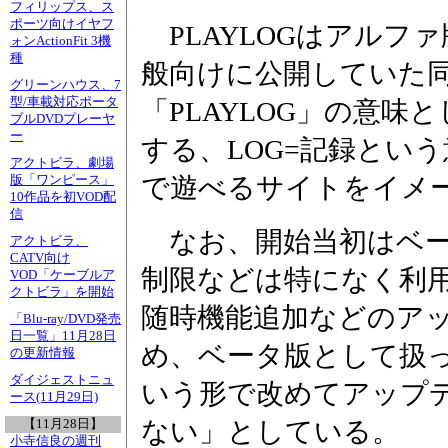
フィリップス、ス
ポーツ向けイヤフ
PLAYLOGはアルフ
ォンActionFit 3機
種
般向けに公開していた同
グリーンハウス、7
型/車載対応ポータ
「PLAYLOG」の意味と
ブルDVDプレーヤ
ー
する、LOG=記録とい
アクトビラ、劇場
で遊べるサイトをイメ
版「ワンピース」
10作品を初VOD配
信
なお、開始当初はベー
アクトビラ、
CATV向け
制限などは特になく利
VOD「ケーブルア
クトビラ」を開始
随時機能追加などのア
「Blu-ray/DVD発売
日一覧」11月28日
め、ベータ版として扱
の更新情報
ダイジェストニュ
いう形で改めてアップ
ース(11月29日)
ない」としている。
【11月28日】
小寺信良の週刊