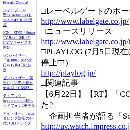
Electric Zooma!
□レーベルゲートのホ
シャープ、32
型/3,840×2,160ド
http://www.labelgate.co.jp/
ットの4K IGZO液
晶
□ニュースリリース
JCN、KDDI「Smart
TV Box」利用の
http://www.labelgate.co.j
CATVサービスを
開始
□PLAYLOG (7月5
ゼンハイザー、
停止中)
「IE 800」の発売
日を12月4日に決
定
http://playlog.jp/
ゼンハイザー、実
□関連記事
売13,000円の新カ
ナル型「CX985」
【6月22日】【RT】「CO
ティアック、
beyerdynamic製ヘ
た?
ッドフォン2モデル
アイ・オー、nasne
企画担当者が語る「Sonic
ダビング対応の外
付けBDドライブ
http://av.watch.impress.co