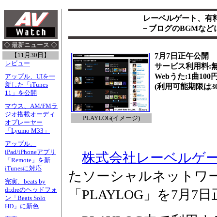
レーベルゲート、有
－ブログのBGMなどに
◇ 最新ニュース ◇
【11月30日】
7月7日正午公開
レビュー
サービス利用料:
Webうた:1曲100
アップル、UIを一
新した「iTunes
(利用可能期限は3
11」を公開
マウス、AM/FMラ
ジオ搭載オーディ
PLAYLOG(イメージ)
オプレーヤー
「Lyumo M33」
アップル、
iPad/iPhoneアプリ
株式会社レーベルゲ
「Remote」を新
iTunesに対応
たソーシャルネットワー
完実、beats by
dr.dreのヘッドフォ
「PLAYLOG」を7月
ン「Beats Solo
HD」に新色