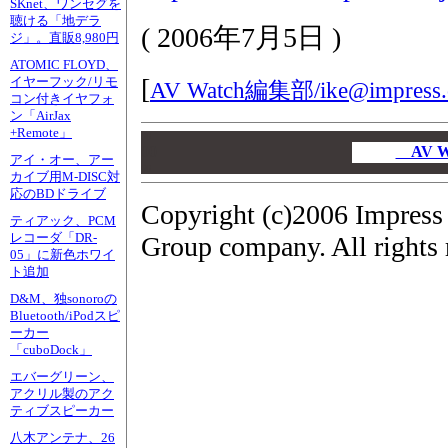
SKnet、ワンセグを
聴ける「地デラ
(
2006年7月5日
)
ジ」。直販8,980円
ATOMIC FLOYD、
[
イヤーフック/リモ
AV Watch編集部/
ike@impress.
コン付きイヤフォ
ン「AirJax
+Remote」
00
00
AV 
アイ・オー、アー
00
カイブ用M-DISC対
応のBDドライブ
Copyright (c)2006 Impress
ティアック、PCM
レコーダ「DR-
Group company. All rights 
05」に新色ホワイ
ト追加
D&M、独sonoroの
Bluetooth/iPodスピ
ーカー
「cuboDock」
エバーグリーン、
アクリル製のアク
ティブスピーカー
八木アンテナ、26