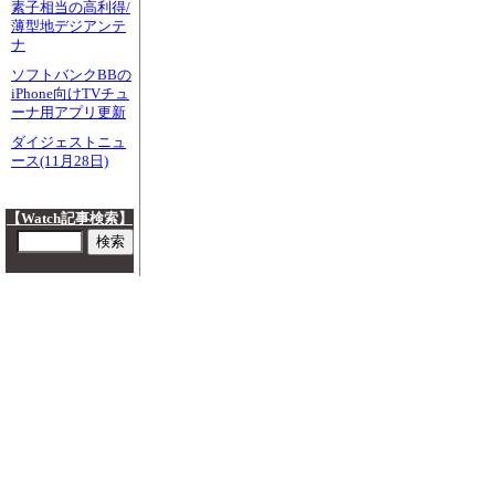
素子相当の高利得/
薄型地デジアンテ
ナ
ソフトバンクBBの
iPhone向けTVチュ
ーナ用アプリ更新
ダイジェストニュ
ース(11月28日)
【Watch記事検索】