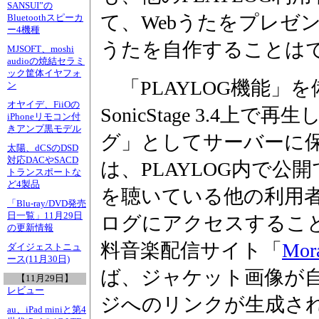
SANSUI”の
て、Webうたをプレゼ
Bluetoothスピーカ
ー4機種
うたを自作することは
MJSOFT、moshi
audioの焼結セラミ
ック筐体イヤフォ
「PLAYLOG機能」を備え
ン
オヤイデ、FiiOの
SonicStage 3.4
iPhoneリモコン付
きアンプ黒モデル
グ」としてサーバーに
太陽、dCSのDSD
対応DACやSACD
は、PLAYLOG内で
トランスポートな
ど4製品
を聴いている他の利用
「Blu-ray/DVD発売
日一覧」11月29日
ログにアクセスするこ
の更新情報
料音楽配信サイト「
Mor
ダイジェストニュ
ース(11月30日)
ば、ジャケット画像が
【11月29日】
レビュー
ジへのリンクが生成さ
au、iPad miniと第4