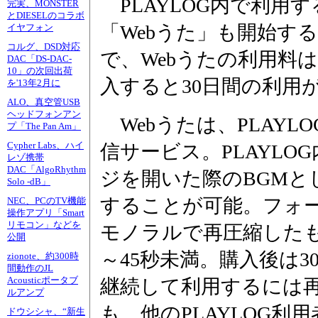
PLAYLOG内で利用
完実、MONSTER
とDIESELのコラボ
「Webうた」も開始す
イヤフォン
コルグ、DSD対応
で、Webうたの利用料は
DAC「DS-DAC-
10」の次回出荷
入すると30日間の利用
を'13年2月に
ALO、真空管USB
ヘッドフォンアン
Webうたは、PLAYL
プ「The Pan Am」
Cypher Labs、ハイ
信サービス。PLAYL
レゾ携帯
DAC「AlgoRhythm
ジを開いた際のBGMと
Solo -dB」
することが可能。フォーマ
NEC、PCのTV機能
操作アプリ「Smart
リモコン」などを
モノラルで再圧縮したも
公開
～45秒未満。購入後は
zionote、約300時
間動作のJL
Acousticポータブ
継続して利用するには
ルアンプ
も、他のPLAYLOG
ドウシシャ、“新生