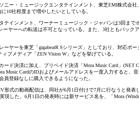
ニー・ミュージックエンタテインメント、東芝EMI株式会社
内に10社程度まで増やしたいとしている。
テインメント、ワーナーミュージック・ジャパンは3回まで
レーヤーへの転送は不可となっている。また、3社ともバックア
ーを東芝「gigabeatR Sシリーズ」としており、対応ポ
イティブメディア「ZEN Vision W」などを挙げている。
に加え、プリペイド決済「Mora Music Card」(NET C
 Music CardのIDおよびメールアドレスを一度入力すると
会員登録なしに購入できるようになった。
WMV形式の動画配信は、同社が6月1日付けで7月に行なうと発
た。6月1日の発表時には新サービス名を、「Mora (Windows M