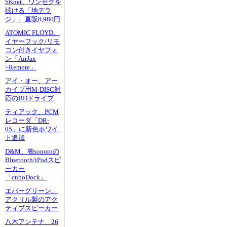
SKnet、ワンセグを
聴ける「地デラ
ジ」。直販8,980円
ATOMIC FLOYD、
イヤーフック/リモ
コン付きイヤフォ
ン「AirJax
+Remote」
アイ・オー、アー
カイブ用M-DISC対
応のBDドライブ
ティアック、PCM
レコーダ「DR-
05」に新色ホワイ
ト追加
D&M、独sonoroの
Bluetooth/iPodスピ
ーカー
「cuboDock」
エバーグリーン、
アクリル製のアク
ティブスピーカー
八木アンテナ、26