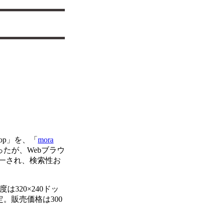
rop」を、「
mora
だったが、Webブラウ
統一され、検索性お
は320×240ドッ
定。販売価格は300