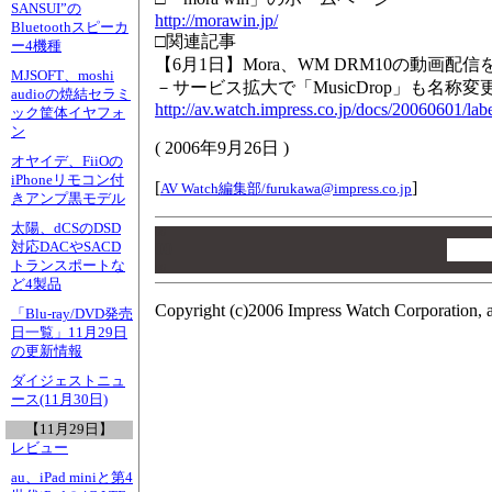
SANSUI”の
http://morawin.jp/
Bluetoothスピーカ
□関連記事
ー4機種
【6月1日】Mora、WM DRM10の動画配信
MJSOFT、moshi
－サービス拡大で「MusicDrop」も名称変
audioの焼結セラミ
http://av.watch.impress.co.jp/docs/20060601/lab
ック筐体イヤフォ
ン
(
2006年9月26日
)
オヤイデ、FiiOの
iPhoneリモコン付
[
]
AV Watch編集部/
furukawa@impress.co.jp
きアンプ黒モデル
太陽、dCSのDSD
00
対応DACやSACD
00
トランスポートな
00
ど4製品
Copyright (c)2006 Impress Watch Corporation, a
「Blu-ray/DVD発売
日一覧」11月29日
の更新情報
ダイジェストニュ
ース(11月30日)
【11月29日】
レビュー
au、iPad miniと第4