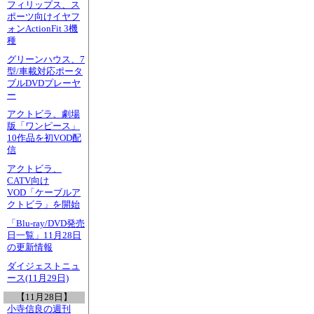
フィリップス、ス
ポーツ向けイヤフ
ォンActionFit 3機
種
グリーンハウス、7
型/車載対応ポータ
ブルDVDプレーヤ
ー
アクトビラ、劇場
版「ワンピース」
10作品を初VOD配
信
アクトビラ、
CATV向け
VOD「ケーブルア
クトビラ」を開始
「Blu-ray/DVD発売
日一覧」11月28日
の更新情報
ダイジェストニュ
ース(11月29日)
【11月28日】
小寺信良の週刊