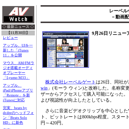
レーベルゲ
－動画
◇ 最新ニュース ◇
【11月30日】
9月26日リニュー
レビュー
アップル、UIを一
新した「iTunes
11」を公開
マウス、AM/FMラ
ジオ搭載オーディ
オプレーヤー
「Lyumo M33」
株式会社レーベルゲート
は26日、同社が展
アップル、
win
」(モーラ ウィン)と改称した。名称変更に加
iPad/iPhoneアプリ
ザーからアクセスして購入可能になった。ま
「Remote」を新
よび視認性が向上したとしている。
iTunesに対応
完実、beats by
さらに音楽ビデオクリップを中心としたWindo
dr.dreのヘッドフォ
ト、ビットレートは800kbps程度。スター
ン「Beats Solo
円～420円。
HD」に新色