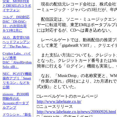
完実、MONSTER
現在の配信元レコード会社は、株式会社ソ
とDIESELのコラボ
ーミュージック・ジャパンの3社だが、年
イヤフォン
コルグ、DSD対応
配信設定は、ソニー・ミュージックエンタ
DAC「DS-DAC-
ヤーに転送可能、東芝EMIはポータブルプ
10」の次回出荷
には対応するが、CDへは書き込めない。
を'13年2月に
ALO、真空管USB
レーベルゲートでは、動画配信の推奨プレーヤ
ヘッドフォンアン
として東芝「gigabeatR V30T」、クリエ
プ「The Pan Am」
Cypher Labs、ハイ
また支払い方法についても、クレジットカード決済
レゾ携帯
となった。クレジットカード番号またはMora
DAC「AlgoRhythm
簡単に行える「ログイン」機能も実装し、
Solo -dB」
NEC、PCのTV機能
なお、「MusicDrop」の名称変更と、
操作アプリ「Smart
「作業の遅れ」(同社)により、2カ月遅れで実現し
リモコン」などを
式)(仮)」としていた。
公開
zionote、約300時
□レーベルゲートのホームページ
間動作のJL
http://www.labelgate.co.jp/
Acousticポータブ
□ニュースリリース
ルアンプ
http://www.labelgate.co.jp/news/20060926.html
ドウシシャ、“新生
□「mora win」のホームページ