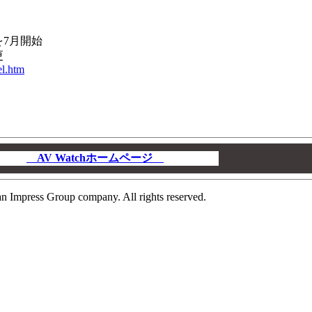
を7月開始
更
el.htm
AV Watchホームページ
00
n Impress Group company. All rights reserved.