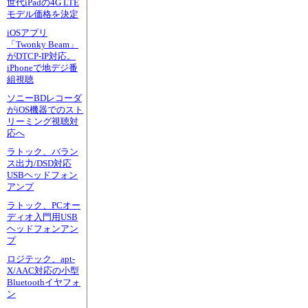
世代iPadの4G LTE
モデル価格を決定
iOSアプリ
「Twonky Beam」
がDTCP-IP対応。
iPhoneで地デジ番
組視聴
ソニーBDレコーダ
がiOS機器でのスト
リーミング視聴対
応へ
ラトック、バラン
ス出力/DSD対応
USBヘッドフォン
アンプ
ラトック、PCオー
ディオ入門用USB
ヘッドフォンアン
プ
ロジテック、apt-
X/AAC対応の小型
Bluetoothイヤフォ
ン