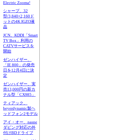
Electric Zooma!
シャープ、32
型/3,840×2,160ド
ットの4K IGZO液
晶
JCN、KDDI「Smart
TV Box」利用の
CATVサービスを
開始
ゼンハイザー、
「IE 800」の発売
日を12月4日に決
定
ゼンハイザー、実
売13,000円の新カ
ナル型「CX985」
ティアック、
beyerdynamic製ヘ
ッドフォン2モデル
アイ・オー、nasne
ダビング対応の外
付けBDドライブ