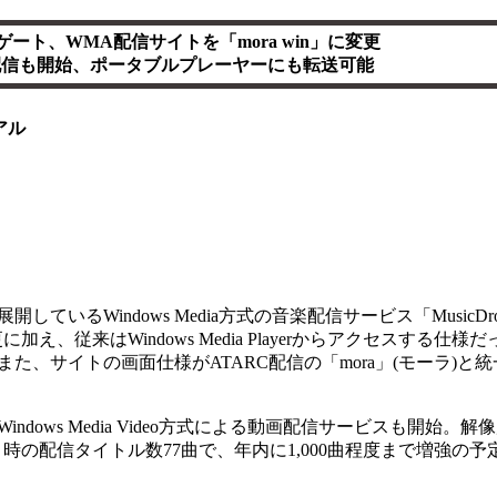
ート、WMA配信サイトを「mora win」に変更
配信も開始、ポータブルプレーヤーにも転送可能
アル
開しているWindows Media方式の音楽配信サービス「MusicD
え、従来はWindows Media Playerからアクセスする仕様
た、サイトの画面仕様がATARC配信の「mora」(モーラ)と
ws Media Video方式による動画配信サービスも開始。解像度
ト時の配信タイトル数77曲で、年内に1,000曲程度まで増強の予