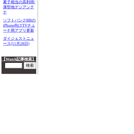
素子相当の高利得/
薄型地デジアンテ
ナ
ソフトバンクBBの
iPhone向けTVチュ
ーナ用アプリ更新
ダイジェストニュ
ース(11月28日)
【Watch記事検索】