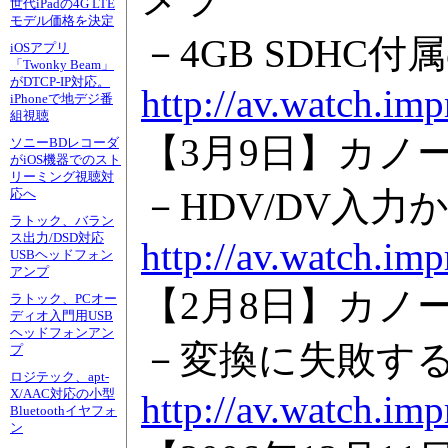
世代iPadの4G LTE
モデル価格を決定
－4GB SDHC付
iOSアプリ
「Twonky Beam」
がDTCP-IP対応。
http://av.watch.im
iPhoneで地デジ番
組視聴
【3月9日】カノ
ソニーBDレコーダ
がiOS機器でのスト
リーミング視聴対
－HDV/DV入
応へ
ラトック、バラン
ス出力/DSD対応
http://av.watch.im
USBヘッドフォン
アンプ
【2月8日】カノープ
ラトック、PCオー
ディオ入門用USB
ヘッドフォンアン
－変換に失敗する
プ
ロジテック、apt-
X/AAC対応の小型
http://av.watch.im
Bluetoothイヤフォ
ン