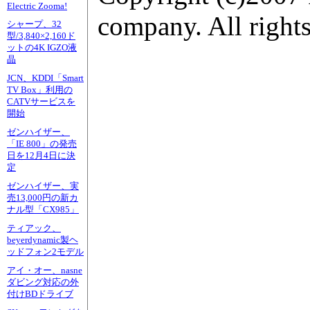
Electric Zooma!
company. All rights
シャープ、32
型/3,840×2,160ド
ットの4K IGZO液
晶
JCN、KDDI「Smart
TV Box」利用の
CATVサービスを
開始
ゼンハイザー、
「IE 800」の発売
日を12月4日に決
定
ゼンハイザー、実
売13,000円の新カ
ナル型「CX985」
ティアック、
beyerdynamic製ヘ
ッドフォン2モデル
アイ・オー、nasne
ダビング対応の外
付けBDドライブ