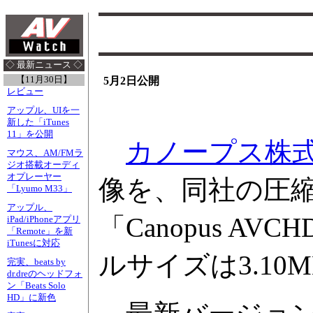
◇ 最新ニュース ◇
【11月30日】
5月2日公開
レビュー
アップル、UIを一
新した「iTunes
11」を公開
カノープス株
マウス、AM/FMラ
ジオ搭載オーディ
オプレーヤー
像を、同社の圧縮形式
「Lyumo M33」
アップル、
「Canopus A
iPad/iPhoneアプリ
「Remote」を新
iTunesに対応
ルサイズは3.10
完実、beats by
dr.dreのヘッドフォ
ン「Beats Solo
HD」に新色