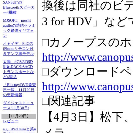
換後は同社のビデオ編集
SANSUI”の
Bluetoothスピーカ
ー4機種
3 for HDV」
MJSOFT、moshi
audioの焼結セラミ
ック筐体イヤフォ
ン
□カノープスの
オヤイデ、FiiOの
iPhoneリモコン付
http://www.canopus
きアンプ黒モデル
太陽、dCSのDSD
対応DACやSACD
□ダウンロードペ
トランスポートな
ど4製品
http://www.canopus
「Blu-ray/DVD発売
日一覧」11月29日
の更新情報
□関連記事
ダイジェストニュ
ース(11月30日)
【4月3日】松下、
【11月29日】
レビュー
メラ
au、iPad miniと第4