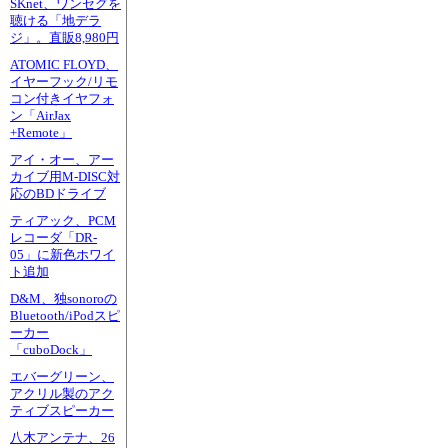
SKnet、ワンセグを
聴ける「地デラ
ジ」。直販8,980円
ATOMIC FLOYD、
イヤーフック/リモ
コン付きイヤフォ
ン「AirJax
+Remote」
アイ・オー、アー
カイブ用M-DISC対
応のBDドライブ
ティアック、PCM
レコーダ「DR-
05」に新色ホワイ
ト追加
D&M、独sonoroの
Bluetooth/iPodスピ
ーカー
「cuboDock」
エバーグリーン、
アクリル製のアク
ティブスピーカー
八木アンテナ、26