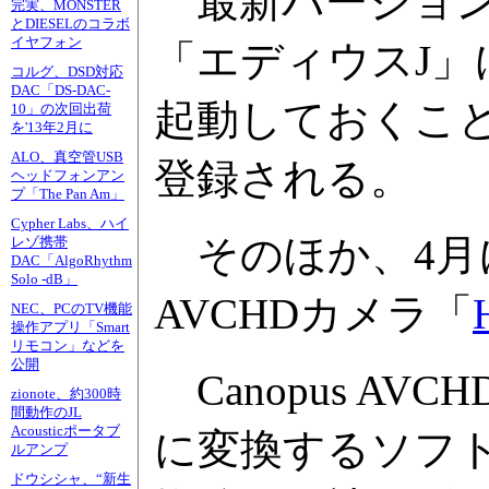
最新バージョン1
完実、MONSTER
とDIESELのコラボ
イヤフォン
「エディウスJ」
コルグ、DSD対応
DAC「DS-DAC-
起動しておくこと
10」の次回出荷
を'13年2月に
ALO、真空管USB
登録される。
ヘッドフォンアン
プ「The Pan Am」
Cypher Labs、ハイ
そのほか、4月
レゾ携帯
DAC「AlgoRhythm
Solo -dB」
AVCHDカメラ「
NEC、PCのTV機能
操作アプリ「Smart
リモコン」などを
公開
Canopus AVCHD
zionote、約300時
間動作のJL
Acousticポータブ
に変換するソフト
ルアンプ
ドウシシャ、“新生