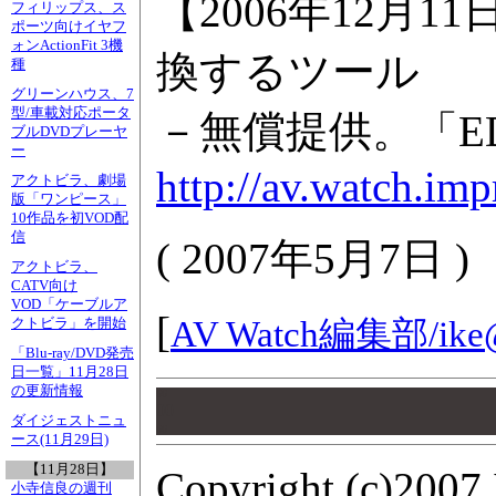
【2006年12月1
フィリップス、ス
ポーツ向けイヤフ
ォンActionFit 3機
換するツール
種
グリーンハウス、7
型/車載対応ポータ
－無償提供。「E
ブルDVDプレーヤ
ー
http://av.watch.im
アクトビラ、劇場
版「ワンピース」
10作品を初VOD配
信
(
2007年5月7日
)
アクトビラ、
CATV向け
VOD「ケーブルア
[
AV Watch編集部/
ike
クトビラ」を開始
「Blu-ray/DVD発売
日一覧」11月28日
の更新情報
00
00
ダイジェストニュ
00
ース(11月29日)
【11月28日】
Copyright (c)2007 
小寺信良の週刊