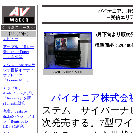
パイオニア、地
－受信エリア
◇ 最新ニュース ◇
【11月30日】
5月下旬より順次
レビュー
標準価格：29,400円
アップル、UIを一
新した「iTunes
11」を公開
マウス、AM/FMラ
ジオ搭載オーディ
AVIC-VH099MDG
オプレーヤー
「Lyumo M33」
アップル、
iPad/iPhoneアプリ
パイオニア株式会
「Remote」を新
iTunesに対応
ステム「サイバーナ
完実、beats by
dr.dreのヘッドフォ
次発売する。7型ワ
ン「Beats Solo
HD」に新色