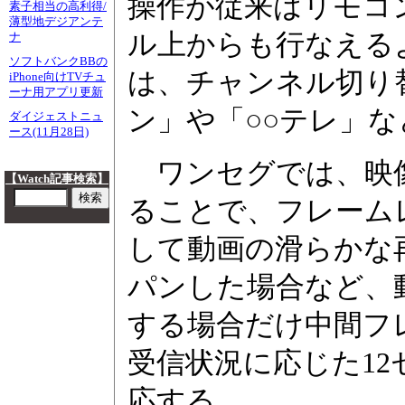
操作が従来はリモコ
素子相当の高利得/
薄型地デジアンテ
ル上からも行なえる
ナ
ソフトバンクBBの
は、チャンネル切り
iPhone向けTVチュ
ーナ用アプリ更新
ン」や「○○テレ」
ダイジェストニュ
ース(11月28日)
ワンセグでは、映像
【Watch記事検索】
ることで、フレーム
して動画の滑らかな
パンした場合など、
する場合だけ中間フ
受信状況に応じた12
応する。