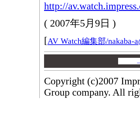
http://av.watch.impres
(
2007年5月9日
)
[
AV Watch編集部/
nakaba-a
00
00
00
Copyright (c)2007 Impr
Group company. All righ