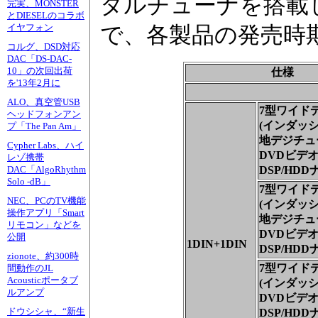
タルチューナを搭載し
完実、MONSTER
とDIESELのコラボ
イヤフォン
で、各製品の発売時
コルグ、DSD対応
DAC「DS-DAC-
10」の次回出荷
仕様
を'13年2月に
ALO、真空管USB
7型ワイド
ヘッドフォンアン
(インダッシ
プ「The Pan Am」
地デジチュ
Cypher Labs、ハイ
DVDビデオ/
レゾ携帯
DSP/HDD
DAC「AlgoRhythm
Solo -dB」
7型ワイド
NEC、PCのTV機能
(インダッシ
操作アプリ「Smart
地デジチュ
リモコン」などを
DVDビデオ
公開
1DIN+1DIN
DSP/HDD
zionote、約300時
7型ワイド
間動作のJL
Acousticポータブ
(インダッシ
ルアンプ
DVDビデオ/
ドウシシャ、“新生
DSP/HDD