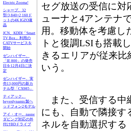
Electric Zooma!
セグ放送の受信に対応
シャープ、32
型/3,840×2,160ド
ューナと4アンテナ
ットの4K IGZO液
晶
用。移動体を考慮し
JCN、KDDI「Smart
TV Box」利用の
トと復調LSIも搭載
CATVサービスを
開始
きるエリアが従来比約
ゼンハイザー、
「IE 800」の発売
いう。
日を12月4日に決
定
ゼンハイザー、実
売13,000円の新カ
ナル型「CX985」
ティアック、
また、受信する中
beyerdynamic製ヘ
ッドフォン2モデル
にも、自動で隣接す
アイ・オー、nasne
ダビング対応の外
ネルを自動選択する
付けBDドライブ