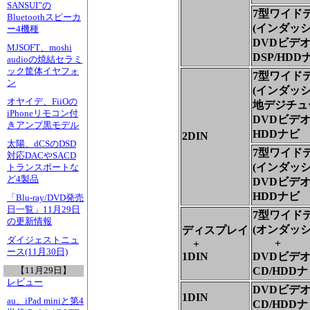
SANSUI”の
7型ワイド
Bluetoothスピーカ
(インダッシ
ー4機種
DVDビデオ
MJSOFT、moshi
DSP/HDD
audioの焼結セラミ
ック筐体イヤフォ
7型ワイド
ン
(インダッシ
オヤイデ、FiiOの
地デジチュ
iPhoneリモコン付
DVDビデオ/
きアンプ黒モデル
HDDナビ
2DIN
太陽、dCSのDSD
7型ワイド
対応DACやSACD
(インダッシ
トランスポートな
ど4製品
DVDビデオ/
HDDナビ
「Blu-ray/DVD発売
日一覧」11月29日
7型ワイド
の更新情報
(オンダッシ
ディスプレイ
ダイジェストニュ
+
+
ース(11月30日)
1DIN
DVDビデ
CD/HDD
【11月29日】
レビュー
DVDビデ
1DIN
au、iPad miniと第4
CD/HDD