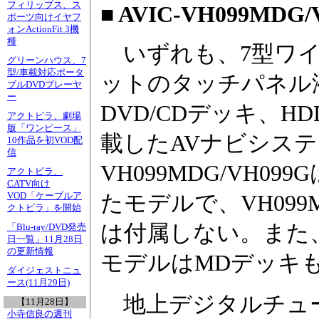
フィリップス、ス
■ AVIC-VH099MDG/
ポーツ向けイヤフ
ォンActionFit 3機
種
いずれも、7型ワイド/
グリーンハウス、7
型/車載対応ポータ
ットのタッチパネル
ブルDVDプレーヤ
ー
DVD/CDデッキ、
アクトビラ、劇場
版「ワンピース」
載したAVナビシステム
10作品を初VOD配
信
VH099MDG/VH
アクトビラ、
CATV向け
VOD「ケーブルア
たモデルで、VH099
クトビラ」を開始
は付属しない。また、AV
「Blu-ray/DVD発売
日一覧」11月28日
の更新情報
モデルはMDデッキ
ダイジェストニュ
ース(11月29日)
地上デジタルチュー
【11月28日】
小寺信良の週刊