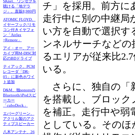
SKnet、ワンセグを
チ」を採用。前方に
聴ける「地デラ
ジ」。直販8,980円
走行中に別の中継局
ATOMIC FLOYD、
イヤーフック/リモ
い方を自動で選択す
コン付きイヤフォ
ン「AirJax
+Remote」
ンネルサーチなどの
アイ・オー、アー
カイブ用M-DISC対
るエリアが従来比2.
応のBDドライブ
いる。
ティアック、PCM
レコーダ「DR-
05」に新色ホワイ
ト追加
さらに、独自の「新
D&M、独sonoroの
Bluetooth/iPodスピ
を搭載し、ブロック
ーカー
「cuboDock」
を補正。走行中や弱
エバーグリーン、
アクリル製のアク
としている。そのほ
ティブスピーカー
八木アンテナ、26