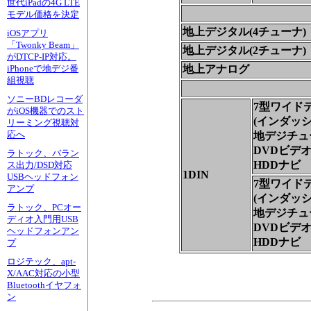
世代iPadの4G LTE
モデル価格を決定
地上デジタル(4チューナ)
iOSアプリ
「Twonky Beam」
地上デジタル(2チューナ)
がDTCP-IP対応。
地上アナログ
iPhoneで地デジ番
組視聴
ソニーBDレコーダ
7型ワイド
がiOS機器でのスト
(インダッシ
リーミング視聴対
応へ
地デジチュ
DVDビデオ/
ラトック、バラン
HDDナビ
ス出力/DSD対応
1DIN
USBヘッドフォン
7型ワイド
アンプ
(インダッシ
ラトック、PCオー
地デジチュ
ディオ入門用USB
DVDビデオ
ヘッドフォンアン
HDDナビ
プ
ロジテック、apt-
X/AAC対応の小型
Bluetoothイヤフォ
ン