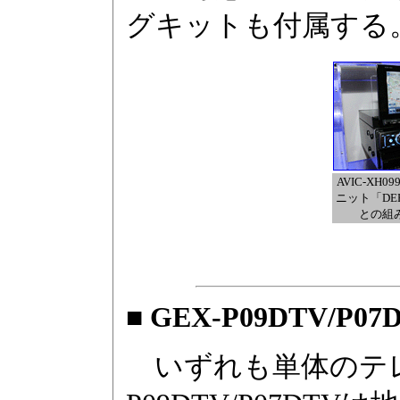
グキットも付属する
AVIC-XH
ニット「DEH
との組
■ GEX-P09DTV/P07
いずれも単体のテレ