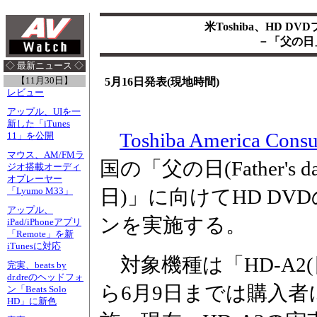
米Toshiba、HD D
－「父の日
◇ 最新ニュース ◇
【11月30日】
5月16日発表(現地時間)
レビュー
アップル、UIを一
新した「iTunes
Toshiba America Consu
11」を公開
マウス、AM/FMラ
国の「父の日(Father's d
ジオ搭載オーディ
オプレーヤー
日)」に向けてHD DV
「Lyumo M33」
アップル、
ンを実施する。
iPad/iPhoneアプリ
「Remote」を新
iTunesに対応
対象機種は「HD-A2(日
完実、beats by
dr.dreのヘッドフォ
ら6月9日までは購入者
ン「Beats Solo
HD」に新色