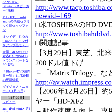
SANSUI”の
http://www.tacp.toshiba.
Bluetoothスピーカ
ー4機種
newsid=169
MJSOFT、moshi
audioの焼結セラミ
□米TOSHIBAのHD D
ック筐体イヤフォ
ン
http://www.toshibahddvd
オヤイデ、FiiOの
□関連記事
iPhoneリモコン付
きアンプ黒モデル
【3月29日】東芝、北米
太陽、dCSのDSD
対応DACやSACD
トランスポートな
200ドル値下げ
ど4製品
－「Matrix Trilo
「Blu-ray/DVD発売
日一覧」11月29日
http://av.watch.impress.c
の更新情報
ダイジェストニュ
【2006年12月26日】
ース(11月30日)
【11月29日】
ヤー「HD-XF2」
レビュー
au、iPad miniと第4
－動作速度も向上。専