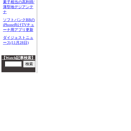
素子相当の高利得/
薄型地デジアンテ
ナ
ソフトバンクBBの
iPhone向けTVチュ
ーナ用アプリ更新
ダイジェストニュ
ース(11月28日)
【Watch記事検索】