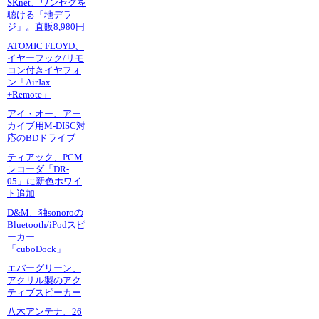
SKnet、ワンセグを
聴ける「地デラ
ジ」。直販8,980円
ATOMIC FLOYD、
イヤーフック/リモ
コン付きイヤフォ
ン「AirJax
+Remote」
アイ・オー、アー
カイブ用M-DISC対
応のBDドライブ
ティアック、PCM
レコーダ「DR-
05」に新色ホワイ
ト追加
D&M、独sonoroの
Bluetooth/iPodスピ
ーカー
「cuboDock」
エバーグリーン、
アクリル製のアク
ティブスピーカー
八木アンテナ、26