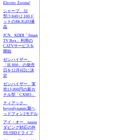
Electric Zooma!
シャープ、32
型/3,840×2,160ド
ットの4K IGZO液
晶
JCN、KDDI「Smart
TV Box」利用の
CATVサービスを
開始
ゼンハイザー、
「IE 800」の発売
日を12月4日に決
定
ゼンハイザー、実
売13,000円の新カ
ナル型「CX985」
ティアック、
beyerdynamic製ヘ
ッドフォン2モデル
アイ・オー、nasne
ダビング対応の外
付けBDドライブ