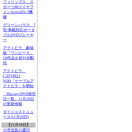
フィリップス、ス
ポーツ向けイヤフ
ォンActionFit 3機
種
グリーンハウス、7
型/車載対応ポータ
ブルDVDプレーヤ
ー
アクトビラ、劇場
版「ワンピース」
10作品を初VOD配
信
アクトビラ、
CATV向け
VOD「ケーブルア
クトビラ」を開始
「Blu-ray/DVD発売
日一覧」11月28日
の更新情報
ダイジェストニュ
ース(11月29日)
【11月28日】
小寺信良の週刊