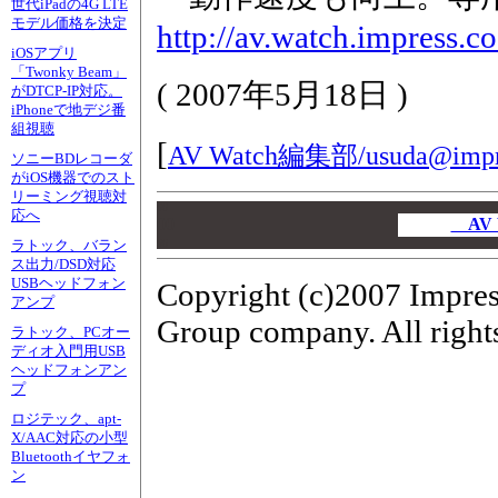
世代iPadの4G LTE
モデル価格を決定
http://av.watch.impress.
iOSアプリ
「Twonky Beam」
(
2007年5月18日
)
がDTCP-IP対応。
iPhoneで地デジ番
組視聴
[
AV Watch編集部/
usuda@impr
ソニーBDレコーダ
がiOS機器でのスト
リーミング視聴対
00
応へ
00
AV 
00
ラトック、バラン
ス出力/DSD対応
USBヘッドフォン
Copyright (c)2007 Impres
アンプ
Group company. All rights
ラトック、PCオー
ディオ入門用USB
ヘッドフォンアン
プ
ロジテック、apt-
X/AAC対応の小型
Bluetoothイヤフォ
ン