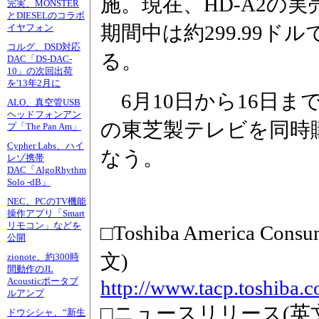
施。現在、HD-A2の実
完実、MONSTER
とDIESELのコラボ
期間中は約299.99
イヤフォン
コルグ、DSD対応
る。
DAC「DS-DAC-
10」の次回出荷
を'13年2月に
6月10日から16日まで
ALO、真空管USB
ヘッドフォンアン
の東芝製テレビを同時購
プ「The Pan Am」
Cypher Labs、ハイ
なう。
レゾ携帯
DAC「AlgoRhythm
Solo -dB」
NEC、PCのTV機能
操作アプリ「Smart
リモコン」などを
□Toshiba America C
公開
文)
zionote、約300時
間動作のJL
Acousticポータブ
http://www.tacp.toshiba.
ルアンプ
□ニュースリリース(英
ドウシシャ、“新生