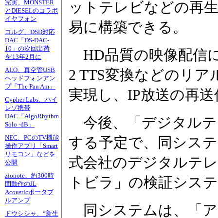
完実、MONSTER
ットテレビなどの再生
とDIESELのコラボ
イヤフォン
易に構築できる。
コルグ、DSD対応
DAC「DS-DAC-
10」の次回出荷
HD品質の映像配信に
を'13年2月に
ALO、真空管USB
2 TTS変換などのリ
ヘッドフォンアン
プ「The Pan Am」
実現し、IP放送の再
Cypher Labs、ハイ
レゾ携帯
DAC「AlgoRhythm
今後、「デジタルテ
Solo -dB」
NEC、PCのTV機能
する予定で、同シス
操作アプリ「Smart
リモコン」などを
式会社のデジタルテレ
公開
zionote、約300時
トビラ」の検証システ
間動作のJL
Acousticポータブ
ルアンプ
同システムは、「ア
ドウシシャ、“新生