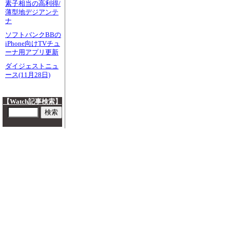
素子相当の高利得/
薄型地デジアンテ
ナ
ソフトバンクBBの
iPhone向けTVチュ
ーナ用アプリ更新
ダイジェストニュ
ース(11月28日)
【Watch記事検索】