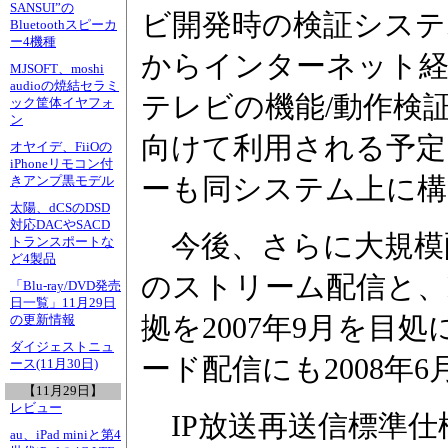
SANSUI”の
ビ開発時の検証システ
Bluetoothスピーカ
ー4機種
からインターネット経
MJSOFT、moshi
audioの焼結セラミ
テレビの機能/動作検
ック筐体イヤフォ
ン
向けて利用される予定。M
オヤイデ、FiiOの
iPhoneリモコン付
ーも同システム上に構
きアンプ黒モデル
太陽、dCSのDSD
対応DACやSACD
今後、さらに大規模配信
トランスポートな
ど4製品
のストリーム配信と、
「Blu-ray/DVD発売
日一覧」11月29日
拠を2007年9月を目
の更新情報
ダイジェストニュ
ード配信にも2008年
ース(11月30日)
【11月29日】
レビュー
IP放送再送信標準仕
au、iPad miniと第4