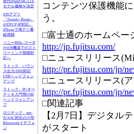
世代iPadの4G LTE
コンテンツ保護機能に
モデル価格を決定
iOSアプリ
う。
「Twonky Beam」
がDTCP-IP対応。
iPhoneで地デジ番
□富士通のホームペー
組視聴
ソニーBDレコーダ
http://jp.fujitsu.com/
がiOS機器でのスト
リーミング視聴対
□ニュースリリース(Millio
応へ
ラトック、バラン
http://pr.fujitsu.com/jp/
ス出力/DSD対応
USBヘッドフォン
□ニュースリリース(
アンプ
http://pr.fujitsu.com/jp/
ラトック、PCオー
ディオ入門用USB
ヘッドフォンアン
□関連記事
プ
【2月7日】デジタル
ロジテック、apt-
X/AAC対応の小型
Bluetoothイヤフォ
がスタート
ン