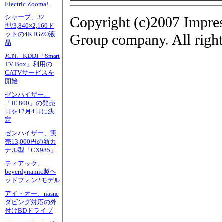
Electric Zooma!
シャープ、32
Copyright (c)2007 Impre
型/3,840×2,160ド
ットの4K IGZO液
Group company. All right
晶
JCN、KDDI「Smart
TV Box」利用の
CATVサービスを
開始
ゼンハイザー、
「IE 800」の発売
日を12月4日に決
定
ゼンハイザー、実
売13,000円の新カ
ナル型「CX985」
ティアック、
beyerdynamic製ヘ
ッドフォン2モデル
アイ・オー、nasne
ダビング対応の外
付けBDドライブ