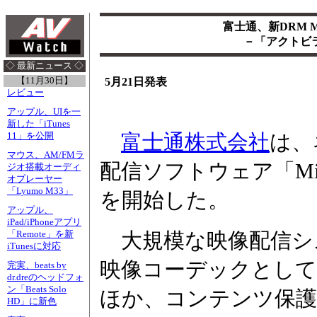
富士通、新DRM 
－「アクトビ
◇ 最新ニュース ◇
【11月30日】
5月21日発表
レビュー
アップル、UIを一
新した「iTunes
富士通株式会社
は、
11」を公開
マウス、AM/FMラ
配信ソフトウェア「Mill
ジオ搭載オーディ
オプレーヤー
「Lyumo M33」
を開始した。
アップル、
iPad/iPhoneアプリ
大規模な映像配信シ
「Remote」を新
iTunesに対応
映像コーデックとしてMP
完実、beats by
dr.dreのヘッドフォ
ン「Beats Solo
ほか、コンテンツ保護機能
HD」に新色