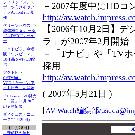
フィリップス、ス
－2007年度中にHD
ポーツ向けイヤフ
ォンActionFit 3機
http://av.watch.impress.c
種
グリーンハウス、7
【2006年10月2日
型/車載対応ポータ
ブルDVDプレーヤ
ラ」が2007年2月開始
ー
アクトビラ、劇場
－「Tナビ」や「TVホー
版「ワンピース」
10作品を初VOD配
採用
信
アクトビラ、
http://av.watch.impress.
CATV向け
VOD「ケーブルア
クトビラ」を開始
(
2007年5月21日
)
「Blu-ray/DVD発売
日一覧」11月28日
の更新情報
[
AV Watch編集部/
usuda@imp
ダイジェストニュ
ース(11月29日)
00
【11月28日】
00
A
小寺信良の週刊
00