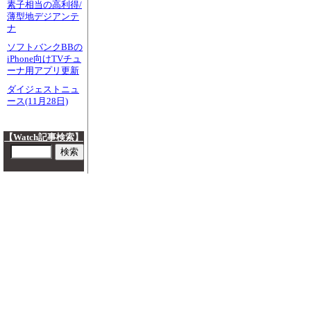
素子相当の高利得/
薄型地デジアンテ
ナ
ソフトバンクBBの
iPhone向けTVチュ
ーナ用アプリ更新
ダイジェストニュ
ース(11月28日)
【Watch記事検索】