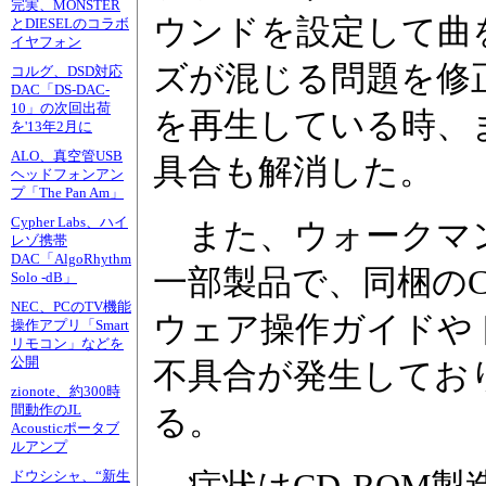
完実、MONSTER
ウンドを設定して曲
とDIESELのコラボ
イヤフォン
ズが混じる問題を修
コルグ、DSD対応
DAC「DS-DAC-
10」の次回出荷
を再生している時、
を'13年2月に
ALO、真空管USB
具合も解消した。
ヘッドフォンアン
プ「The Pan Am」
Cypher Labs、ハイ
また、ウォークマンEシ
レゾ携帯
DAC「AlgoRhythm
一部製品で、同梱のC
Solo -dB」
NEC、PCのTV機能
ウェア操作ガイドや
操作アプリ「Smart
リモコン」などを
公開
不具合が発生してお
zionote、約300時
間動作のJL
る。
Acousticポータブ
ルアンプ
ドウシシャ、“新生