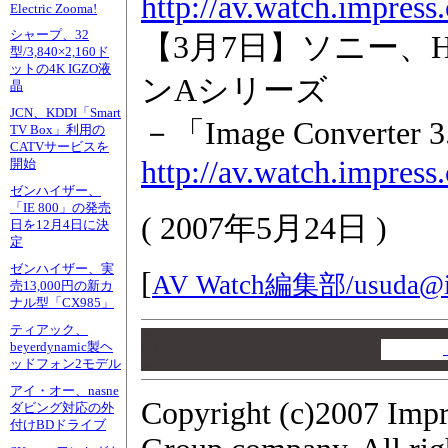
http://av.watch.impres
Electric Zooma!
シャープ、32
【3月7日】ソニー、
型/3,840×2,160ド
ットの4K IGZO液
ンAシリーズ
晶
JCN、KDDI「Smart
－「Image Conver
TV Box」利用の
CATVサービスを
http://av.watch.impres
開始
ゼンハイザー、
「IE 800」の発売
(
2007年5月24日
)
日を12月4日に決
定
ゼンハイザー、実
[
AV Watch編集部/
usuda@i
売13,000円の新カ
ナル型「CX985」
ティアック、
00
beyerdynamic製ヘ
00
ッドフォン2モデル
00
アイ・オー、nasne
Copyright (c)2007 Impr
ダビング対応の外
付けBDドライブ