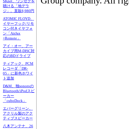
Group company. All righ
SKnet、ワンセグを
聴ける「地デラ
ジ」。直販8,980円
ATOMIC FLOYD、
イヤーフック/リモ
コン付きイヤフォ
ン「AirJax
+Remote」
アイ・オー、アー
カイブ用M-DISC対
応のBDドライブ
ティアック、PCM
レコーダ「DR-
05」に新色ホワイ
ト追加
D&M、独sonoroの
Bluetooth/iPodスピ
ーカー
「cuboDock」
エバーグリーン、
アクリル製のアク
ティブスピーカー
八木アンテナ、26