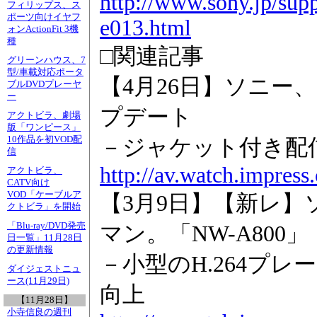
http://www.sony.jp/sup
フィリップス、ス
ポーツ向けイヤフ
e013.html
ォンActionFit 3機
種
□関連記事
グリーンハウス、7
型/車載対応ポータ
【4月26日】ソニー、
ブルDVDプレーヤ
ー
プデート
アクトビラ、劇場
版「ワンピース」
10作品を初VOD配
－ジャケット付き配
信
http://av.watch.impres
アクトビラ、
CATV向け
VOD「ケーブルア
【3月9日】【新レ
クトビラ」を開始
「Blu-ray/DVD発売
マン。「NW-A800」
日一覧」11月28日
の更新情報
－小型のH.264プ
ダイジェストニュ
ース(11月29日)
向上
【11月28日】
小寺信良の週刊