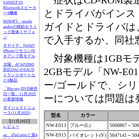
症状はCD-ROM
SANSUI”の
Bluetoothスピーカ
とドライバがインス
ー4機種
MJSOFT、moshi
ガイドとドライバは
audioの焼結セラミ
ック筐体イヤフォ
で入手するか、同社窓
ン
オヤイデ、FiiOの
iPhoneリモコン付
対象機種は1GBモデ
きアンプ黒モデル
太陽、dCSのDSD
2GBモデル「NW-E
対応DACやSACD
トランスポートな
ど4製品
ー/ゴールドで、シ
「Blu-ray/DVD発売
日一覧」11月29日
ーについては問題は
の更新情報
ダイジェストニュ
ース(11月30日)
型名
カラー
【11月29日】
NW-E013
ブルー(L)
5068867～
レビュー
NW-E015
バイオレット(V)
5047141～
au、iPad miniと第4