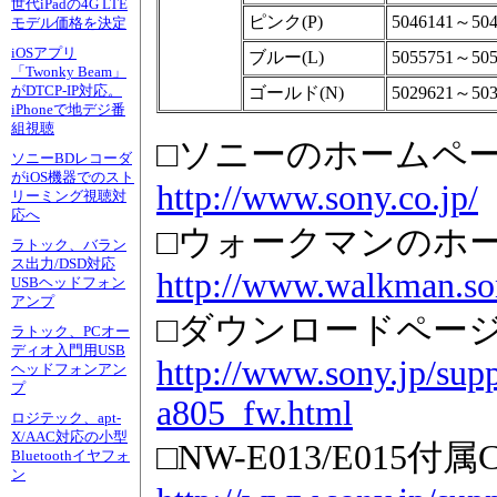
世代iPadの4G LTE
ピンク(P)
5046141～
モデル価格を決定
iOSアプリ
ブルー(L)
5055751～
「Twonky Beam」
がDTCP-IP対応。
ゴールド(N)
5029621～
iPhoneで地デジ番
組視聴
□ソニーのホームペ
ソニーBDレコーダ
がiOS機器でのスト
http://www.sony.co.jp/
リーミング視聴対
応へ
□ウォークマンのホ
ラトック、バラン
ス出力/DSD対応
http://www.walkman.son
USBヘッドフォン
アンプ
□ダウンロードページ(N
ラトック、PCオー
ディオ入門用USB
http://www.sony.jp/su
ヘッドフォンアン
プ
a805_fw.html
ロジテック、apt-
X/AAC対応の小型
□NW-E013/E015
Bluetoothイヤフォ
ン