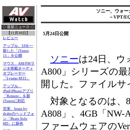
ソニー、ウォーク
－VPT/
◇ 最新ニュース ◇
【11月30日】
5月24日公開
レビュー
アップル、UIを一
新した「iTunes
11」を公開
ソニー
は24日、ウ
マウス、AM/FMラ
ジオ搭載オーディ
A800」シリーズの
オプレーヤー
「Lyumo M33」
開した。ファイルサイ
アップル、
iPad/iPhoneアプリ
「Remote」を新
対象となるのは、8G
iTunesに対応
完実、beats by
A808」、4GB「NW-
dr.dreのヘッドフォ
ン「Beats Solo
ファームウェアのVer
HD」に新色