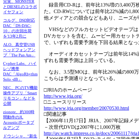
完実、MONSTER
録音用CD-Rは、前年比13%増の3,400
とDIESELのコラボ
た。CD-RWについては前年比22%減の1,
イヤフォン
他メディアとの競合などもあり、ニーズが
コルグ、DSD対応
DAC「DS-DAC-
VHSなどのフルカセットビデオテープは、前
10」の次回出荷
DVカセットを含む、ムービー用カセットテープ
を'13年2月に
で、いずれも需要予測を下回る結果となっ
ALO、真空管USB
ヘッドフォンアン
オーディオカセットテープは前年比14%減の
プ「The Pan Am」
ずれも需要予測は上回っている。
Cypher Labs、ハイ
レゾ携帯
なお、3.5型MOは、前年比26%減の80
DAC「AlgoRhythm
こちらは予測通りとなっている。
Solo -dB」
NEC、PCのTV機能
□JRIAのホームページ
操作アプリ「Smart
http://www.jria.org/
リモコン」などを
□ニュースリリース
公開
http://www.jria.org/member/20070530.html
zionote、約300時
□関連記事
間動作のJL
【2006年11月17日】JRIA、2007年記
Acousticポータブ
－次世代DVDは2007年に1,000万枚
ルアンプ
http://av.watch.impress.co.jp/docs/20061117/jria
ドウシシャ、“新生