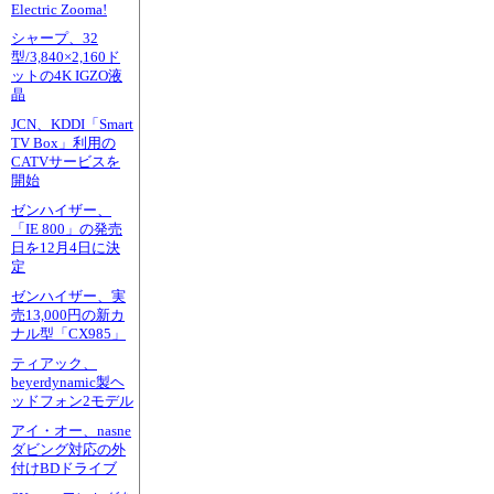
Electric Zooma!
シャープ、32
型/3,840×2,160ド
ットの4K IGZO液
晶
JCN、KDDI「Smart
TV Box」利用の
CATVサービスを
開始
ゼンハイザー、
「IE 800」の発売
日を12月4日に決
定
ゼンハイザー、実
売13,000円の新カ
ナル型「CX985」
ティアック、
beyerdynamic製ヘ
ッドフォン2モデル
アイ・オー、nasne
ダビング対応の外
付けBDドライブ