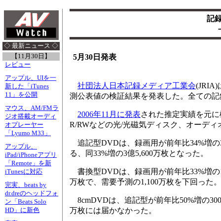
記
◇ 最新ニュース ◇
【11月30日】
5月30日発表
レビュー
アップル、UIを一
社団法人日本記録メディア工業会
(JR
新した「iTunes
11」を公開
測公表値の検証結果を発表した。全ての記録
マウス、AM/FMラ
2006年11月に発表
された推定実績を元に
ジオ搭載オーディ
R/RWなどの光/光磁気ディスク、オーデ
オプレーヤー
「Lyumo M33」
追記型DVDは、録画用が前年比34%増の3億
アップル、
る、同33%増の3億5,600万枚となった。
iPad/iPhoneアプリ
「Remote」を新
書換型DVDは、録画用が前年比33%増の1
iTunesに対応
万枚で、需要予測の1,100万枚を下回った。
完実、beats by
dr.dreのヘッドフォ
8cmDVDは、追記型が前年比50%増の30
ン「Beats Solo
万枚には届かなかった。
HD」に新色