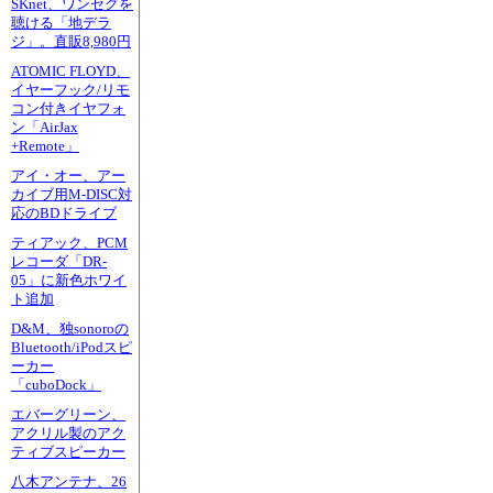
SKnet、ワンセグを
聴ける「地デラ
ジ」。直販8,980円
ATOMIC FLOYD、
イヤーフック/リモ
コン付きイヤフォ
ン「AirJax
+Remote」
アイ・オー、アー
カイブ用M-DISC対
応のBDドライブ
ティアック、PCM
レコーダ「DR-
05」に新色ホワイ
ト追加
D&M、独sonoroの
Bluetooth/iPodスピ
ーカー
「cuboDock」
エバーグリーン、
アクリル製のアク
ティブスピーカー
八木アンテナ、26