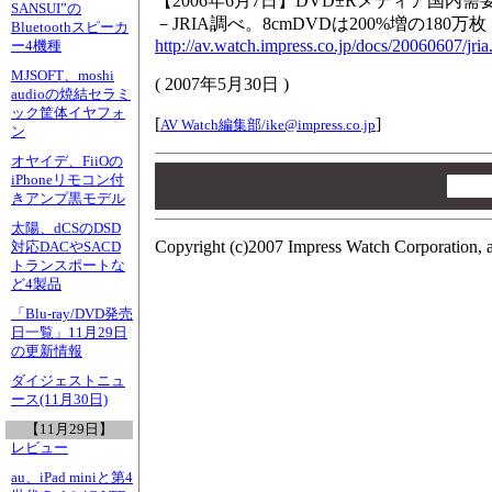
【2006年6月7日】DVD±Rメディア国内需
SANSUI”の
－JRIA調べ。8cmDVDは200%増の180万枚
Bluetoothスピーカ
http://av.watch.impress.co.jp/docs/20060607/jria
ー4機種
MJSOFT、moshi
(
2007年5月30日
)
audioの焼結セラミ
ック筐体イヤフォ
[
]
AV Watch編集部/
ike@impress.co.jp
ン
オヤイデ、FiiOの
00
iPhoneリモコン付
00
きアンプ黒モデル
00
太陽、dCSのDSD
Copyright (c)2007 Impress Watch Corporation, a
対応DACやSACD
トランスポートな
ど4製品
「Blu-ray/DVD発売
日一覧」11月29日
の更新情報
ダイジェストニュ
ース(11月30日)
【11月29日】
レビュー
au、iPad miniと第4