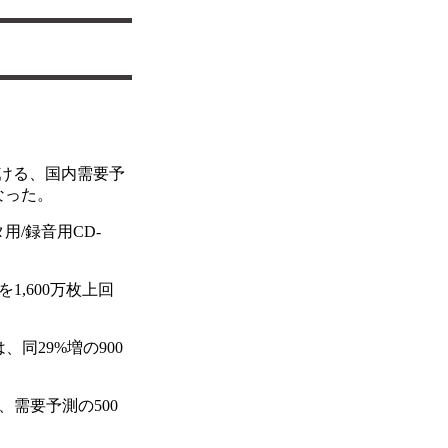
における、国内需要予
なった。
/録音用CD-
1,600万枚上回
同29%増の900
、需要予測の500