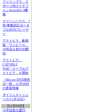
フィリップス、ス
ポーツ向けイヤフ
ォンActionFit 3機
種
グリーンハウス、7
型/車載対応ポータ
ブルDVDプレーヤ
ー
アクトビラ、劇場
版「ワンピース」
10作品を初VOD配
信
アクトビラ、
CATV向け
VOD「ケーブルア
クトビラ」を開始
「Blu-ray/DVD発売
日一覧」11月28日
の更新情報
ダイジェストニュ
ース(11月29日)
【11月28日】
小寺信良の週刊