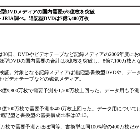
録型DVDメディアの国内需要が8億枚を突破
－JRIA調べ。追記型DVDは7億5,400万枚
IA)は30日、DVDやビデオテープなど記録メディアの2006年度
型DVDの国内需要の合計は8億枚を突破し、8億7,100万枚と
検証。対象となる記録メディアは追記型/書換型DVDや、データ用
ィオ/ビデオテープなどの磁気メディア。
9,800万枚で需要予測を1,500万枚上回った。データ用も予測を
億100万枚で需要予測を400万枚上回った。データ用については、
追記型と書換型の需要構成比率は87:13。
0万枚で需要予測とほぼ同等。書換型は同100%増の400万枚だが