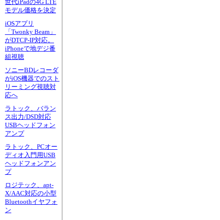
世代iPadの4G LTE
モデル価格を決定
iOSアプリ
「Twonky Beam」
がDTCP-IP対応。
iPhoneで地デジ番
組視聴
ソニーBDレコーダ
がiOS機器でのスト
リーミング視聴対
応へ
ラトック、バラン
ス出力/DSD対応
USBヘッドフォン
アンプ
ラトック、PCオー
ディオ入門用USB
ヘッドフォンアン
プ
ロジテック、apt-
X/AAC対応の小型
Bluetoothイヤフォ
ン