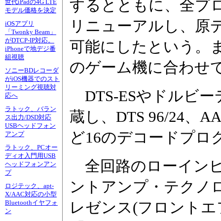
するとともに、全プ
世代iPadの4G LTE
モデル価格を決定
リニューアルし、原
iOSアプリ
「Twonky Beam」
がDTCP-IP対応。
可能にしたという。
iPhoneで地デジ番
組視聴
のゲーム機に合わせ
ソニーBDレコーダ
がiOS機器でのスト
リーミング視聴対
DTS-ESやドルビ
応へ
ラトック、バラン
蔵し、DTS 96/24
ス出力/DSD対応
USBヘッドフォン
ど16のデコードプロ
アンプ
ラトック、PCオー
ディオ入門用USB
全回路のローインピ
ヘッドフォンアン
プ
ントアンプ・テクノ
ロジテック、apt-
X/AAC対応の小型
Bluetoothイヤフォ
レゼンス(フロントエ
ン