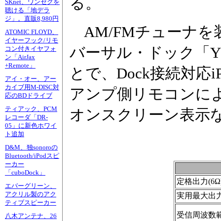
る。
SKnet、ワンセグを
聴ける「地デラ
ジ」。直販8,980円
AM/FMチューナを
ATOMIC FLOYD、
イヤーフック/リモ
バーサル・ドック「YDS
コン付きイヤフォ
ン「AirJax
+Remote」
とで、Dock接続対応
アイ・オー、アー
カイブ用M-DISC対
アンプ側リモコンに
応のBDドライブ
ティアック、PCM
オンスクリーン表示
レコーダ「DR-
05」に新色ホワイ
ト追加
D&M、独sonoroの
Bluetooth/iPodスピ
ーカー
「cuboDock」
定格出力(6Ω
エバーグリーン、
アクリル製のアク
実用最大出力(
ティブスピーカー
受信周波数
八木アンテナ、26