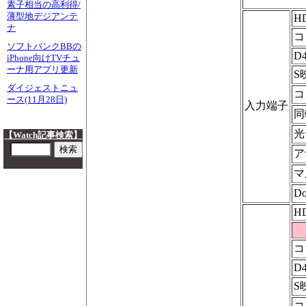
素子相当の高利得/
薄型地デジアンテ
H
ナ
コ
ソフトバンクBBの
D
iPhone向けTVチュ
ーナ用アプリ更新
S
ダイジェストニュ
コ
ース(11月28日)
入力端子
同
光
【Watch記事検索】
ア
マ
D
H
コ
D
S
コ