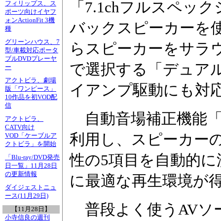
「7.1chフルスペッ
フィリップス、ス
ポーツ向けイヤフ
ォンActionFit 3機
バックスピーカーを使
種
グリーンハウス、7
らスピーカーをサラ
型/車載対応ポータ
ブルDVDプレーヤ
で選択する「デュアル
ー
アクトビラ、劇場
イアンプ駆動にも対
版「ワンピース」
10作品を初VOD配
信
自動音場補正機能「
アクトビラ、
CATV向け
利用し、スピーカー
VOD「ケーブルア
クトビラ」を開始
性の5項目を自動的に
「Blu-ray/DVD発売
日一覧」11月28日
の更新情報
に最適な再生環境が
ダイジェストニュ
ース(11月29日)
普段よく使うAVソ
【11月28日】
小寺信良の週刊