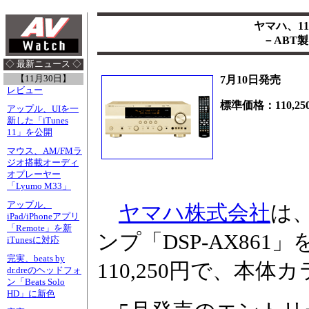
ヤマハ、11
－ABT製
◇ 最新ニュース ◇
【11月30日】
7月10日発売
レビュー
標準価格：110,25
アップル、UIを一
新した「iTunes
11」を公開
マウス、AM/FMラ
ジオ搭載オーディ
オプレーヤー
「Lyumo M33」
アップル、
ヤマハ株式会社
は、
iPad/iPhoneアプリ
「Remote」を新
ンプ「DSP-AX861
iTunesに対応
完実、beats by
110,250円で、本
dr.dreのヘッドフォ
ン「Beats Solo
HD」に新色