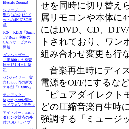
Electric Zooma!
せを同時に切り替えら
シャープ、32
属リモコンや本体に
型/3,840×2,160ド
ットの4K IGZO液
晶
にはDVD、CD、DTV
JCN、KDDI「Smart
TV Box」利用の
トされており、ワン
CATVサービスを
開始
組み合わせ変更も行
ゼンハイザー、
「IE 800」の発売
日を12月4日に決
音楽再生時にディス
定
ゼンハイザー、実
電源をOFFにするな
売13,000円の新カ
ナル型「CX985」
「ピュアダイレクトモ
ティアック、
beyerdynamic製ヘ
どの圧縮音楽再生時
ッドフォン2モデル
アイ・オー、nasne
強調する「ミュージ
ダビング対応の外
付けBDドライブ