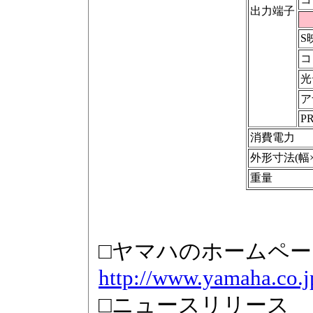
出力端子
S
コ
光
ア
P
消費電力
外形寸法(幅
重量
□ヤマハのホームペー
http://www.yamaha.co.j
□ニュースリリース