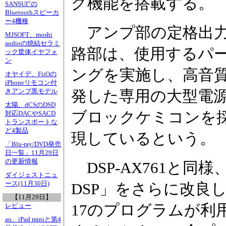
グ機能を搭載する。
SANSUI”の
Bluetoothスピーカ
ー4機種
アンプ部の定格出力は1
MJSOFT、moshi
audioの焼結セラミ
路部は、使用するパ
ック筐体イヤフォ
ン
ングを実施し、高音
オヤイデ、FiiOの
iPhoneリモコン付
きアンプ黒モデル
発した専用の大型電
太陽、dCSのDSD
ブロックケミコンを
対応DACやSACD
トランスポートな
ど4製品
現しているという。
「Blu-ray/DVD発売
日一覧」11月29日
の更新情報
DSP-AX761と同
ダイジェストニュ
ース(11月30日)
DSP」をさらに改良し
【11月29日】
17のプログラムが利
レビュー
au、iPad miniと第4