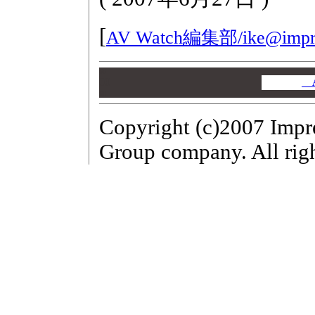
[
AV Watch編集部/
ike@impr
00
00
A
00
Copyright (c)2007 Impr
Group company. All righ