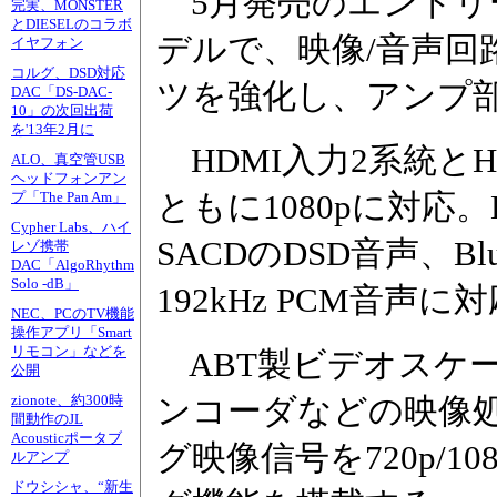
5月発売のエントリ
完実、MONSTER
とDIESELのコラボ
デルで、映像/音声回
イヤフォン
コルグ、DSD対応
ツを強化し、アンプ
DAC「DS-DAC-
10」の次回出荷
を'13年2月に
HDMI入力2系統と
ALO、真空管USB
ヘッドフォンアン
ともに1080pに対応。
プ「The Pan Am」
Cypher Labs、ハイ
SACDのDSD音声、Blu
レゾ携帯
DAC「AlgoRhythm
Solo -dB」
192kHz PCM音声に
NEC、PCのTV機能
操作アプリ「Smart
リモコン」などを
ABT製ビデオスケー
公開
zionote、約300時
ンコーダなどの映像
間動作のJL
Acousticポータブ
グ映像信号を720p/
ルアンプ
ドウシシャ、“新生