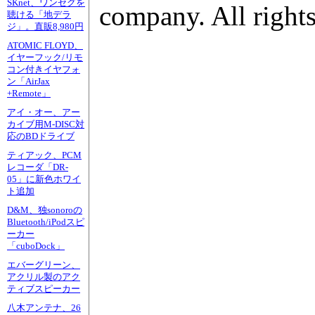
SKnet、ワンセグを
company. All rights
聴ける「地デラ
ジ」。直販8,980円
ATOMIC FLOYD、
イヤーフック/リモ
コン付きイヤフォ
ン「AirJax
+Remote」
アイ・オー、アー
カイブ用M-DISC対
応のBDドライブ
ティアック、PCM
レコーダ「DR-
05」に新色ホワイ
ト追加
D&M、独sonoroの
Bluetooth/iPodスピ
ーカー
「cuboDock」
エバーグリーン、
アクリル製のアク
ティブスピーカー
八木アンテナ、26