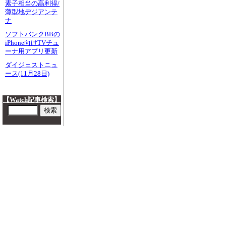
素子相当の高利得/
薄型地デジアンテ
ナ
ソフトバンクBBの
iPhone向けTVチュ
ーナ用アプリ更新
ダイジェストニュ
ース(11月28日)
【Watch記事検索】