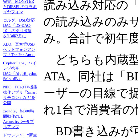
読み込み対応の「GG
完実、MONSTER
とDIESELのコラボ
イヤフォン
の読み込みのみサポ
コルグ、DSD対応
DAC「DS-DAC-
10」の次回出荷
み。合計で初年度
を'13年2月に
ALO、真空管USB
ヘッドフォンアン
プ「The Pan Am」
どちらも内蔵型
Cypher Labs、ハイ
レゾ携帯
ATA。同社は「B
DAC「AlgoRhythm
Solo -dB」
NEC、PCのTV機能
ーザーの目線で
操作アプリ「Smart
リモコン」などを
公開
れ1台で消費者
zionote、約300時
間動作のJL
Acousticポータブ
BD書き込みが可
ルアンプ
ドウシシャ、“新生