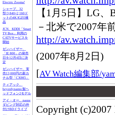
http://av.watch.im
Electric Zooma!
シャープ、32
【1月5日】LG、B
型/3,840×2,160ド
ットの4K IGZO液
晶
－北米で2007年
JCN、KDDI「Smart
TV Box」利用の
http://av.watch.im
CATVサービスを
開始
ゼンハイザー、
(
2007年8月2日
)
「IE 800」の発売
日を12月4日に決
定
ゼンハイザー、実
[
AV Watch編集部/
yam
売13,000円の新カ
ナル型「CX985」
ティアック、
00
beyerdynamic製ヘ
00
ッドフォン2モデル
00
アイ・オー、nasne
ダビング対応の外
Copyright (c)2007 
付けBDドライブ