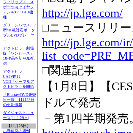
フィリップス、ス
ポーツ向けイヤフ
http://jp.lge.com/
ォンActionFit 3機
種
□ニュースリリー
グリーンハウス、7
型/車載対応ポータ
ブルDVDプレーヤ
http://jp.lge.com
ー
アクトビラ、劇場
list_code=PRE_ME
版「ワンピース」
10作品を初VOD配
信
□関連記事
アクトビラ、
CATV向け
VOD「ケーブルア
【1月8日】【CES】
クトビラ」を開始
「Blu-ray/DVD発売
ドルで発売
日一覧」11月28日
の更新情報
ダイジェストニュ
－第1四半期発売
ース(11月29日)
【11月28日】
小寺信良の週刊