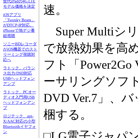
世代iPadの4G LTE
速。
モデル価格を決定
iOSアプリ
「Twonky Beam」
がDTCP-IP対応。
Super Mul
iPhoneで地デジ番
組視聴
で放熱効果を高
ソニーBDレコーダ
がiOS機器でのスト
リーミング視聴対
応へ
フト「Power2Go 
ラトック、バラン
ス出力/DSD対応
ーサリングソフト「Po
USBヘッドフォン
アンプ
ラトック、PCオー
DVD Ver.7」、
ディオ入門用USB
ヘッドフォンアン
プ
梱する。
ロジテック、apt-
X/AAC対応の小型
Bluetoothイヤフォ
□LG電子ジャパ
ン