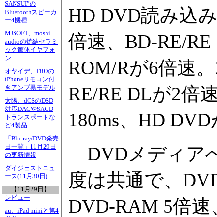
SANSUI”の
HD DVD読み込み
Bluetoothスピーカ
ー4機種
MJSOFT、moshi
倍速、BD-RE/
audioの焼結セラミ
ック筐体イヤフォ
ン
ROM/Rが6倍速。2
オヤイデ、FiiOの
iPhoneリモコン付
RE/RE DLが
きアンプ黒モデル
太陽、dCSのDSD
対応DACやSACD
180ms、HD DVD
トランスポートな
ど4製品
「Blu-ray/DVD発売
日一覧」11月29日
DVDメディア
の更新情報
ダイジェストニュ
度は共通で、DVD±
ース(11月30日)
【11月29日】
レビュー
DVD-RAM 5倍速
au、iPad miniと第4