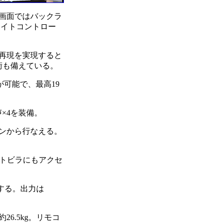
画面ではバックラ
ライトコントロー
再現を実現すると
術も備えている。
替が可能で、最高19
声×4を装備。
コンから行なえる。
。
クトビラにもアクセ
する。出力は
。
26.5kg。リモコ