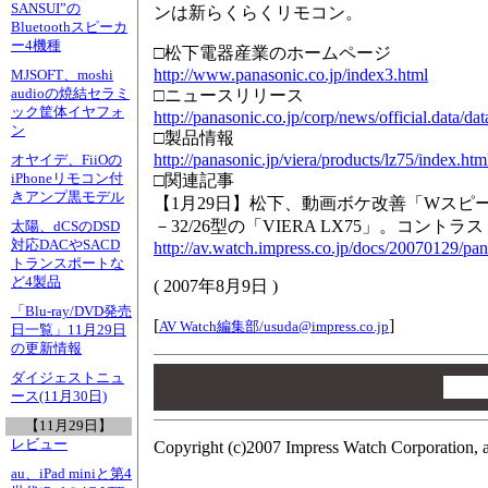
SANSUI”の
ンは新らくらくリモコン。
Bluetoothスピーカ
ー4機種
□松下電器産業のホームページ
http://www.panasonic.co.jp/index3.html
MJSOFT、moshi
audioの焼結セラミ
□ニュースリリース
ック筐体イヤフォ
http://panasonic.co.jp/corp/news/official.data/
ン
□製品情報
http://panasonic.jp/viera/products/lz75/index.htm
オヤイデ、FiiOの
iPhoneリモコン付
□関連記事
きアンプ黒モデル
【1月29日】松下、動画ボケ改善「Wスピ
－32/26型の「VIERA LX75」。コントラスト7
太陽、dCSのDSD
対応DACやSACD
http://av.watch.impress.co.jp/docs/20070129/pa
トランスポートな
ど4製品
(
2007年8月9日
)
「Blu-ray/DVD発売
[
]
AV Watch編集部/
usuda@impress.co.jp
日一覧」11月29日
の更新情報
00
ダイジェストニュ
00
ース(11月30日)
00
【11月29日】
レビュー
Copyright (c)2007 Impress Watch Corporation, a
au、iPad miniと第4