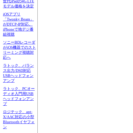
世代iPadの4G LTE
モデル価格を決定
iOSアプリ
「Twonky Beam」
がDTCP-IP対応。
iPhoneで地デジ番
組視聴
ソニーBDレコーダ
がiOS機器でのスト
リーミング視聴対
応へ
ラトック、バラン
ス出力/DSD対応
USBヘッドフォン
アンプ
ラトック、PCオー
ディオ入門用USB
ヘッドフォンアン
プ
ロジテック、apt-
X/AAC対応の小型
Bluetoothイヤフォ
ン