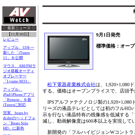
◇ 最新ニュース ◇
【11月30日】
9月1日発売
レビュー
標準価格：オープ
アップル、UIを一
新した「iTunes
11」を公開
マウス、AM/FMラ
ジオ搭載オーディ
オプレーヤー
「Lyumo M33」
松下電器産業株式会社
は、1,920×1,
アップル、
する。価格はオープンプライスで、店頭予
iPad/iPhoneアプリ
「Remote」を新
IPSアルファテクノロジ製の1,920×1,0
iTunesに対応
リーズの液晶テレビとしては初のフルHDパ
完実、beats by
示を行ない液晶特有の残像感を低減する「
dr.dreのヘッドフォ
減し、動画解像度は600本以上を実現してい
ン「Beats Solo
HD」に新色
新開発の「フルハイビジョンWコントラストA