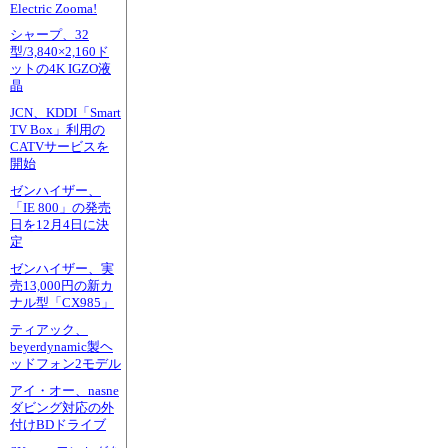
Electric Zooma!
シャープ、32
型/3,840×2,160ド
ットの4K IGZO液
晶
JCN、KDDI「Smart
TV Box」利用の
CATVサービスを
開始
ゼンハイザー、
「IE 800」の発売
日を12月4日に決
定
ゼンハイザー、実
売13,000円の新カ
ナル型「CX985」
ティアック、
beyerdynamic製ヘ
ッドフォン2モデル
アイ・オー、nasne
ダビング対応の外
付けBDドライブ