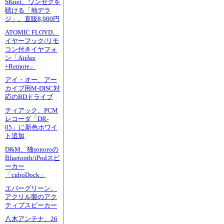
SKnet、ワンセグを
聴ける「地デラ
ジ」。直販8,980円
ATOMIC FLOYD、
イヤーフック/リモ
コン付きイヤフォ
ン「AirJax
+Remote」
アイ・オー、アー
カイブ用M-DISC対
応のBDドライブ
ティアック、PCM
レコーダ「DR-
05」に新色ホワイ
ト追加
D&M、独sonoroの
Bluetooth/iPodスピ
ーカー
「cuboDock」
エバーグリーン、
アクリル製のアク
ティブスピーカー
八木アンテナ、26