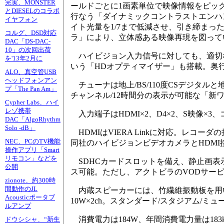
完実、MONSTER
ールドごとに1画素単位で映像情報をピッ
とDIESELのコラボ
行なう「ダイナミックコントラストエンハ
イヤフォン
イト光量を1/7まで低減させ、引き締ま
コルグ、DSD対応
ラ」により、立体感ある映像再現を図って
DAC「DS-DAC-
10」の次回出荷
ハイビジョン入力信号に対しても、適切
を'13年2月に
いう「HDオプティマイザー」も搭載。奥
ALO、真空管USB
ヘッドフォンアン
チューナは地上/BS/110度CSデジタルと地
プ「The Pan Am」
チャンネル/12時間分の表示が可能な「
Cypher Labs、ハイ
レゾ携帯
入力端子はHDMI×2、D4×2、S映像×3、コ
DAC「AlgoRhythm
Solo -dB」
HDMIはVIERA Linkに対応。レコ
NEC、PCのTV機能
同社のハイビジョンビデオカメラとHDM
操作アプリ「Smart
リモコン」などを
SDHCカードスロットを備え、静止画表示
公開
ス可能。ただし、アクトビラのVODサー
zionote、約300時
間動作のJL
内蔵スピーカーには、竹繊維振動板を用いた
Acousticポータブ
10W×2ch。スタンダード/スタジアム/
ルアンプ
消費電力は184W、年間消費電力量は183kWh
ドウシシャ、“新生