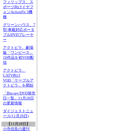
フィリップス、ス
ポーツ向けイヤフ
ォンActionFit 3機
種
グリーンハウス、7
型/車載対応ポータ
ブルDVDプレーヤ
ー
アクトビラ、劇場
版「ワンピース」
10作品を初VOD配
信
アクトビラ、
CATV向け
VOD「ケーブルア
クトビラ」を開始
「Blu-ray/DVD発売
日一覧」11月28日
の更新情報
ダイジェストニュ
ース(11月29日)
【11月28日】
小寺信良の週刊