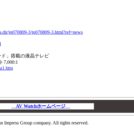
data.dir/jn070809-3/jn070809-3.html?ref=news
l
ード」搭載の液晶テレビ
,000:1
na1.htm
AV Watchホームページ
00
n Impress Group company. All rights reserved.