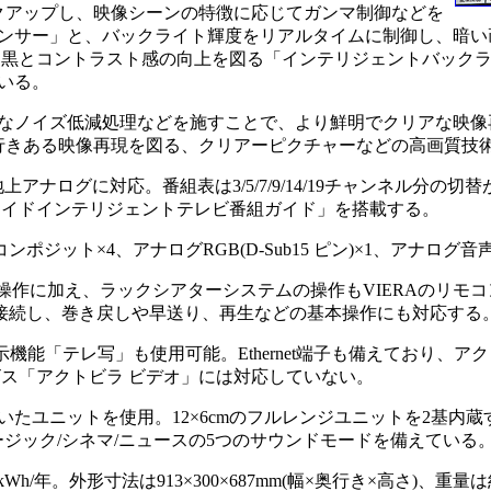
クアップし、映像シーンの特徴に応じてガンマ制御などを
ンサー」と、バックライト輝度をリアルタイムに制御し、暗い
った黒とコントラスト感の向上を図る「インテリジェントバック
いる。
なノイズ低減処理などを施すことで、より鮮明でクリアな映像
行きある映像再現を図る、クリアーピクチャーなどの高画質技
上アナログに対応。番組表は3/5/7/9/14/19チャンネル分の切
新ワイドインテリジェントテレビ番組ガイド」を搭載する。
ンポジット×4、アナログRGB(D-Sub15 ピン)×1、アナログ音
ーダの操作に加え、ラックシアターシステムの操作もVIERAのリモ
I接続し、巻き戻しや早送り、再生などの基本操作にも対応する
機能「テレ写」も使用可能。Ethernet端子も備えており、ア
ビス「アクトビラ ビデオ」には対応していない。
ユニットを使用。12×6cmのフルレンジユニットを2基内蔵
ミュージック/シネマ/ニュースの5つのサウンドモードを備えている
/年。外形寸法は913×300×687mm(幅×奥行き×高さ)、重量は約