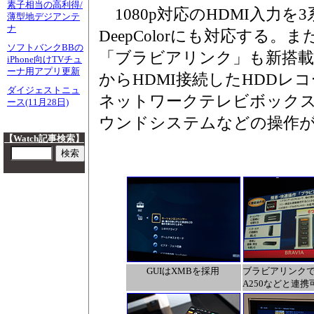
素子相当の高利得/
1080p対応のHDMI入力を3
薄型地デジアンテ
ナ
DeepColorにも対応する。ま
ソフトバンクBBの
「ブラビアリンク」も新搭載し
iPhone向けTVチュ
ーナ用アプリ更新
からHDMI接続したHDDレコー
ダイジェストニュ
ネットワークテレビボックス「
ース(11月28日)
ウンドシステムなどの操作
【Watch記事検索】
GUIはXMBを採用
ブラビアリンクで
A250などと連携