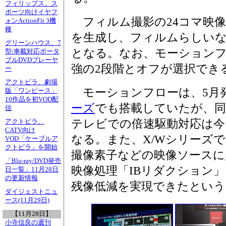
フィリップス、ス
ポーツ向けイヤフ
フィルム撮影の24コマ映像の
ォンActionFit 3機
種
を生成し、フィルムらしい
グリーンハウス、7
となる。なお、モーションフ
型/車載対応ポータ
ブルDVDプレーヤ
強の2段階とオフが選択でき
ー
アクトビラ、劇場
モーションフローは、5月
版「ワンピース」
10作品を初VOD配
ーズ
でも搭載していたが、同
信
テレビでの倍速駆動対応は今
アクトビラ、
CATV向け
なる。また、X/Wシリーズ
VOD「ケーブルア
クトビラ」を開始
撮像素子などの映像ソースに
「Blu-ray/DVD発売
映像処理「IBリダクション
日一覧」11月28日
の更新情報
残像低減を実現できたという
ダイジェストニュ
ース(11月29日)
【11月28日】
小寺信良の週刊