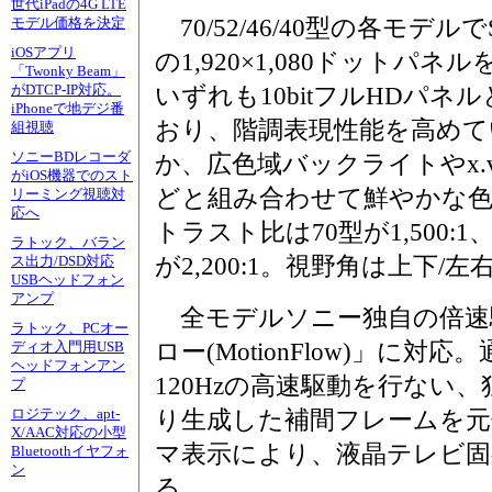
世代iPadの4G LTE
70/52/46/40型の各モデルで
モデル価格を決定
iOSアプリ
の1,920×1,080ドットパネ
「Twonky Beam」
がDTCP-IP対応。
いずれも10bitフルHDパネ
iPhoneで地デジ番
おり、階調表現性能を高めて
組視聴
ソニーBDレコーダ
か、広色域バックライトやx.v.C
がiOS機器でのスト
どと組み合わせて鮮やかな
リーミング視聴対
応へ
トラスト比は70型が1,500:1、52
ラトック、バラン
が2,200:1。視野角は上下/左
ス出力/DSD対応
USBヘッドフォン
アンプ
全モデルソニー独自の倍速
ラトック、PCオー
ロー(MotionFlow)」に対応
ディオ入門用USB
ヘッドフォンアン
120Hzの高速駆動を行ない
プ
ロジテック、apt-
り生成した補間フレームを元
X/AAC対応の小型
マ表示により、液晶テレビ固
Bluetoothイヤフォ
ン
る。