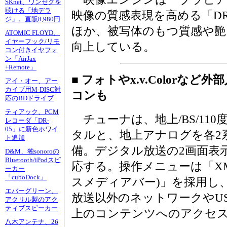
SKnet、ワンセグを
聴ける「地デラ
映像の質感表現を高める「DRC
ジ」。直販8,980円
ほか、被写体のもつ質感や艶
ATOMIC FLOYD、
イヤーフック/リモ
向上している。
コン付きイヤフォ
ン「AirJax
+Remote」
■ フォトやx.v.Colorな
アイ・オー、アー
カイブ用M-DISC対
コンも
応のBDドライブ
ティアック、PCM
チューナは、地上/BS/110
レコーダ「DR-
05」に新色ホワイ
タルと、地上アナログを各2
ト追加
備。デジタル放送の2画面表
D&M、独sonoroの
Bluetooth/iPodスピ
応する。操作メニューは「XM
ーカー
「cuboDock」
スメディアバー)」を採用し
エバーグリーン、
放送以外のネットワークやU
アクリル製のアク
ティブスピーカー
上のコンテンツへのアクセ
八木アンテナ、26