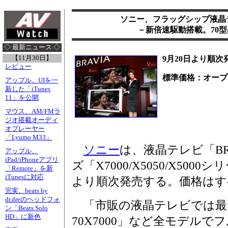
ソニー、フラッグシップ液晶テ
－新倍速駆動搭載。70型は
◇ 最新ニュース ◇
【11月30日】
9月20日より順次
レビュー
標準価格：オープ
アップル、UIを一
新した「iTunes
11」を公開
マウス、AM/FMラ
ジオ搭載オーディ
オプレーヤー
「Lyumo M33」
ソニー
は、液晶テレビ「BR
アップル、
iPad/iPhoneアプリ
ズ「X7000/X5050/X500
「Remote」を新
iTunesに対応
より順次発売する。価格は
完実、beats by
dr.dreのヘッドフォ
「市販の液晶テレビでは最大
ン「Beats Solo
HD」に新色
70X7000」など全モデルでフル