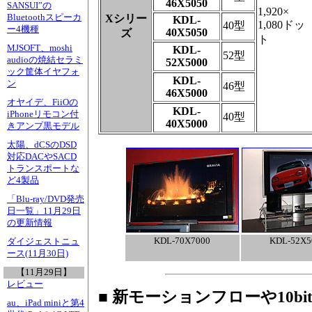
46X5050
SANSUI”の
1,920×
Bluetoothスピーカ
Xシリー
KDL-
1,080ドッ
40型
ー4機種
40X5050
ズ
ト
MJSOFT、moshi
KDL-
52型
audioの焼結セラミ
52X5000
ック筐体イヤフォ
KDL-
ン
46型
46X5000
オヤイデ、FiiOの
KDL-
iPhoneリモコン付
40型
40X5000
きアンプ黒モデル
太陽、dCSのDSD
対応DACやSACD
トランスポートな
ど4製品
「Blu-ray/DVD発売
日一覧」11月29日
の更新情報
KDL-70X7000
KDL-52X5
ダイジェストニュ
ース(11月30日)
【11月29日】
レビュー
■ 新モーションフローや10b
au、iPad miniと第4