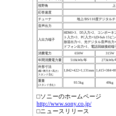
視野角
上
応答速度
チューナ
地上/BS/110度デジタ
音声出力
HDMI×3、D5入力×2、コンポーネ
ト入力×3、PC入力×1(D-Sub 1
入出力端子
放送出力×1、光デジタル音声出力×1、
ドフォン出力×1、電話回線接続端子
消費電力
650W
315W
年間消費電力量
510kWh/年
273kWh
外形寸法
1,842×422×1,131mm
1,415×384×
(幅×奥行き×高さ)
スタンド含む
重量
93.5kg
49kg
(スタンド含む)
□ソニーのホームページ
http://www.sony.co.jp/
□ニュースリリース