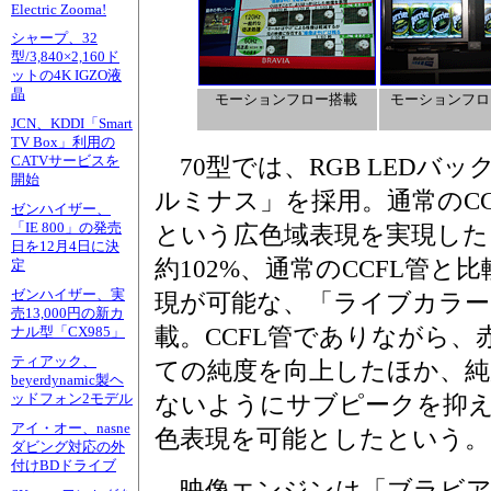
Electric Zooma!
シャープ、32
型/3,840×2,160ド
ットの4K IGZO液
晶
モーションフロー搭載
モーションフロ
JCN、KDDI「Smart
TV Box」利用の
CATVサービスを
70型では、RGB LEDバ
開始
ルミナス」を採用。通常のCC
ゼンハイザー、
「IE 800」の発売
という広色域表現を実現した。52
日を12月4日に決
約102%、通常のCCFL管と
定
ゼンハイザー、実
現が可能な、「ライブカラー
売13,000円の新カ
載。CCFL管でありながら、
ナル型「CX985」
ティアック、
ての純度を向上したほか、純
beyerdynamic製ヘ
ッドフォン2モデル
ないようにサブピークを抑
アイ・オー、nasne
色表現を可能としたという。
ダビング対応の外
付けBDドライブ
映像エンジンは「ブラビアエ