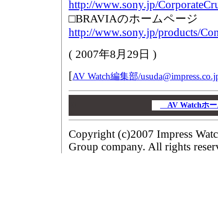
http://www.sony.jp/CorporateCr
□BRAVIAのホームページ
http://www.sony.jp/products/Co
(
2007年8月29日
)
[
AV Watch編集部/
usuda@impress.co.j
00
00
AV Watch
00
Copyright (c)2007 Impress Watc
Group company. All rights reser