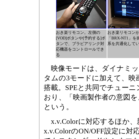
おき楽リモコン。左側の
おき楽リモコン
[VOD]ボタンや[予約する]ボ
「BRX-NT1」
タンで、ブラビアリンク対
系を共通化して
応機器をコントロールでき
る
映像モードは、ダイナミッ
タムの3モードに加えて、映
搭載。SPEと共同でチュー
おり、「映画製作者の意図を
という。
x.v.Colorに対応するほ
x.v.ColorのON/OFF設定に対