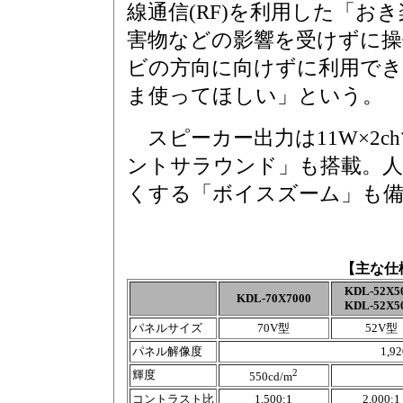
線通信(RF)を利用した「お
害物などの影響を受けずに操
ビの方向に向けずに利用で
ま使ってほしい」という。
スピーカー出力は11W×2chで
ントサラウンド」も搭載。
くする「ボイスズーム」も
【主な仕
KDL-52X5
KDL-70X7000
KDL-52X5
パネルサイズ
70V型
52V型
パネル解像度
1,9
2
輝度
550cd/m
コントラスト比
1,500:1
2,000:1