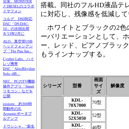
完実、MONSTER
搭載。同社のフルHD液晶テ
とDIESELのコラボ
イヤフォン
に対応し、残像感を低減して
コルグ、DSD対応
DAC「DS-DAC-
ホワイトとブラックの2色
10」の次回出荷
を'13年2月に
ーバリエーションとして、
ALO、真空管USB
ー、レッド、ピアノブラック(
ヘッドフォンアン
プ「The Pan Am」
もラインナップする。
Cypher Labs、ハイ
レゾ携帯
DAC「AlgoRhythm
Solo -dB」
画面
NEC、PCのTV機能
シリーズ
型番
サイ
解像度
操作アプリ「Smart
リモコン」などを
ズ
公開
KDL-
70型
zionote、約300時
70X7000
間動作のJL
KDL-
Acousticポータブ
52型
52X5050
ルアンプ
KDL-
ドウシシャ、“新生
46型