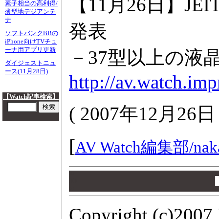
【11月26日】JE
素子相当の高利得/
薄型地デジアンテ
ナ
発表
ソフトバンクBBの
iPhone向けTVチュ
ーナ用アプリ更新
－37型以上の液
ダイジェストニュ
ース(11月28日)
http://av.watch.im
【Watch記事検索】
(
2007年12月26
[
AV Watch編集部/
nak
00
00
00
Copyright (c)2007 