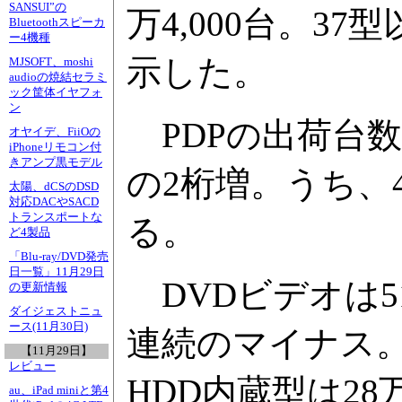
SANSUI”の
万4,000台。37
Bluetoothスピーカ
ー4機種
示した。
MJSOFT、moshi
audioの焼結セラミ
ック筐体イヤフォ
ン
PDPの出荷台数は1
オヤイデ、FiiOの
iPhoneリモコン付
きアンプ黒モデル
の2桁増。うち、
太陽、dCSのDSD
対応DACやSACD
トランスポートな
る。
ど4製品
「Blu-ray/DVD発売
日一覧」11月29日
DVDビデオは51
の更新情報
ダイジェストニュ
ース(11月30日)
連続のマイナス。
【11月29日】
レビュー
HDD内蔵型は28
au、iPad miniと第4