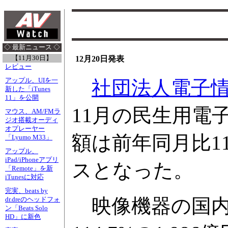
◇ 最新ニュース ◇
【11月30日】
12月20日発表
レビュー
アップル、UIを一
社団法人電子
新した「iTunes
11」を公開
11月の民生用電
マウス、AM/FMラ
ジオ搭載オーディ
オプレーヤー
額は前年同月比11
「Lyumo M33」
アップル、
iPad/iPhoneアプリ
スとなった。
「Remote」を新
iTunesに対応
完実、beats by
映像機器の国内
dr.dreのヘッドフォ
ン「Beats Solo
HD」に新色