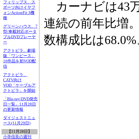
カーナビは43万3
フィリップス、ス
ポーツ向けイヤフ
ォンActionFit 3機
種
連続の前年比増。
グリーンハウス、7
型/車載対応ポータ
数構成比は68.0%
ブルDVDプレーヤ
ー
アクトビラ、劇場
版「ワンピース」
10作品を初VOD配
信
アクトビラ、
CATV向け
VOD「ケーブルア
クトビラ」を開始
「Blu-ray/DVD発売
日一覧」11月28日
の更新情報
ダイジェストニュ
ース(11月29日)
【11月28日】
小寺信良の週刊