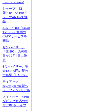
Electric Zooma!
シャープ、32
型/3,840×2,160ド
ットの4K IGZO液
晶
JCN、KDDI「Smart
TV Box」利用の
CATVサービスを
開始
ゼンハイザー、
「IE 800」の発売
日を12月4日に決
定
ゼンハイザー、実
売13,000円の新カ
ナル型「CX985」
ティアック、
beyerdynamic製ヘ
ッドフォン2モデル
アイ・オー、nasne
ダビング対応の外
付けBDドライブ