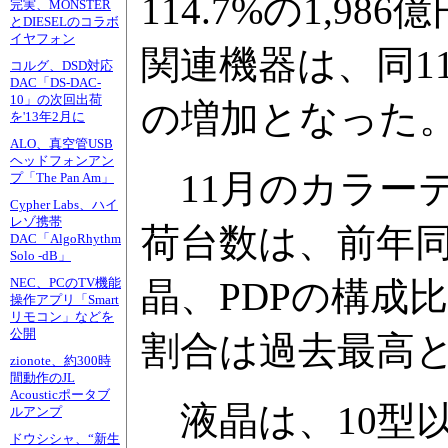
114.7%の1,9
完実、MONSTER
とDIESELのコラボ
イヤフォン
関連機器は、同11
コルグ、DSD対応
DAC「DS-DAC-
10」の次回出荷
の増加となった
を'13年2月に
ALO、真空管USB
ヘッドフォンアン
11月のカラーテレ
プ「The Pan Am」
Cypher Labs、ハイ
レゾ携帯
荷台数は、前年同月比
DAC「AlgoRhythm
Solo -dB」
晶、PDPの構成比
NEC、PCのTV機能
操作アプリ「Smart
リモコン」などを
公開
割合は過去最高
zionote、約300時
間動作のJL
Acousticポータブ
液晶は、10型以上
ルアンプ
ドウシシャ、“新生