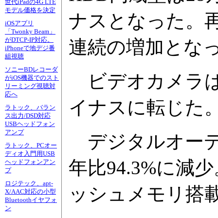
世代iPadの4G LTE
モデル価格を決定
ナスとなった。再生
iOSアプリ
「Twonky Beam」
がDTCP-IP対応。
連続の増加とな
iPhoneで地デジ番
組視聴
ソニーBDレコーダ
ビデオカメラは前年
がiOS機器でのスト
リーミング視聴対
応へ
イナスに転じた
ラトック、バラン
ス出力/DSD対応
USBヘッドフォン
アンプ
デジタルオーディ
ラトック、PCオー
ディオ入門用USB
年比94.3%に減
ヘッドフォンアン
プ
ロジテック、apt-
ッシュメモリ搭
X/AAC対応の小型
Bluetoothイヤフォ
ン