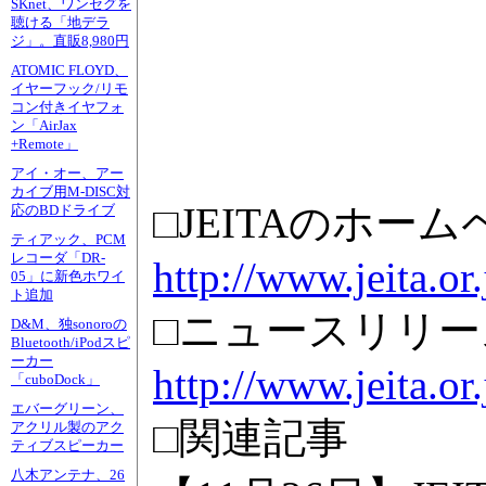
SKnet、ワンセグを
聴ける「地デラ
ジ」。直販8,980円
ATOMIC FLOYD、
イヤーフック/リモ
コン付きイヤフォ
ン「AirJax
+Remote」
アイ・オー、アー
カイブ用M-DISC対
□JEITAのホー
応のBDドライブ
ティアック、PCM
レコーダ「DR-
http://www.jeita.or.
05」に新色ホワイ
ト追加
□ニュースリリー
D&M、独sonoroの
Bluetooth/iPodスピ
ーカー
http://www.jeita.or
「cuboDock」
エバーグリーン、
□関連記事
アクリル製のアク
ティブスピーカー
八木アンテナ、26