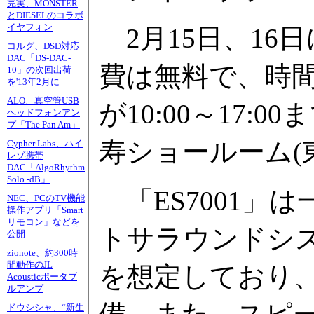
完実、MONSTER
とDIESELのコラボ
イヤフォン
2月15日、16
コルグ、DSD対応
DAC「DS-DAC-
費は無料で、時間は2
10」の次回出荷
を'13年2月に
ALO、真空管USB
が10:00～17
ヘッドフォンアン
プ「The Pan Am」
寿ショールーム(東
Cypher Labs、ハイ
レゾ携帯
DAC「AlgoRhythm
Solo -dB」
「ES7001」
NEC、PCのTV機能
操作アプリ「Smart
リモコン」などを
トサラウンドシス
公開
zionote、約300時
間動作のJL
を想定しており、HD
Acousticポータブ
ルアンプ
ドウシシャ、“新生