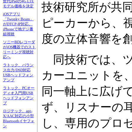
世代iPadの4G LTE
技術研究所が共
モデル価格を決定
iOSアプリ
ピーカーから、視
「Twonky Beam」
がDTCP-IP対応。
iPhoneで地デジ番
組視聴
度の立体音響を
ソニーBDレコーダ
がiOS機器でのスト
リーミング視聴対
同技術では、ツ
応へ
ラトック、バラン
ス出力/DSD対応
カーユニットを
USBヘッドフォン
アンプ
同一軸上に広げ
ラトック、PCオー
ディオ入門用USB
ヘッドフォンアン
ず、リスナーの
プ
ロジテック、apt-
X/AAC対応の小型
し、専用のプロ
Bluetoothイヤフォ
ン