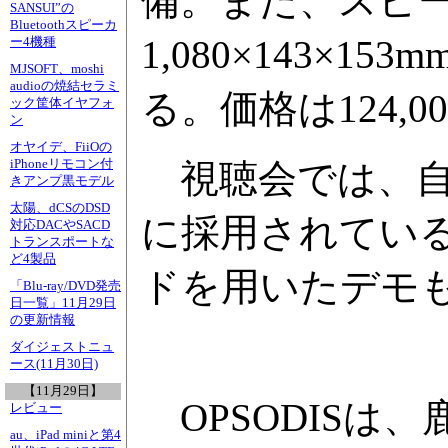
備。また、スピ
SANSUI”の
Bluetoothスピーカ
1,080×143×
ー4機種
MJSOFT、moshi
audioの焼結セラミ
る。価格は124,
ック筐体イヤフォ
ン
オヤイデ、FiiOの
iPhoneリモコン付
視聴会では、自由
きアンプ黒モデル
太陽、dCSのDSD
に採用されている
対応DACやSACD
トランスポートな
ど4製品
ドを用いたデモ
「Blu-ray/DVD発売
日一覧」11月29日
の更新情報
ダイジェストニュ
ース(11月30日)
【11月29日】
OPSODISは
レビュー
au、iPad miniと第4