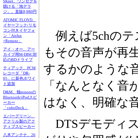
SKnet、ワンセグを
聴ける「地デラ
ジ」。直販8,980円
ATOMIC FLOYD、
イヤーフック/リモ
コン付きイヤフォ
例えば5chのテ
ン「AirJax
+Remote」
もその音声が再
アイ・オー、アー
カイブ用M-DISC対
応のBDドライブ
するかのような
ティアック、PCM
レコーダ「DR-
05」に新色ホワイ
「なんとなく音
ト追加
D&M、独sonoroの
Bluetooth/iPodスピ
はなく、明確な
ーカー
「cuboDock」
エバーグリーン、
DTSデモディス
アクリル製のアク
ティブスピーカー
八木アンテナ、26