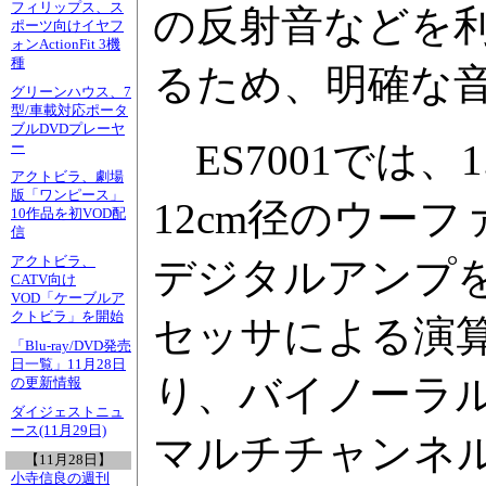
フィリップス、ス
の反射音などを
ポーツ向けイヤフ
ォンActionFit 3機
種
るため、明確な
グリーンハウス、7
型/車載対応ポータ
ブルDVDプレーヤ
ES7001では、
ー
アクトビラ、劇場
版「ワンピース」
12cm径のウー
10作品を初VOD配
信
アクトビラ、
デジタルアンプを
CATV向け
VOD「ケーブルア
クトビラ」を開始
セッサによる演
「Blu-ray/DVD発売
日一覧」11月28日
り、バイノーラル録
の更新情報
ダイジェストニュ
ース(11月29日)
マルチチャンネ
【11月28日】
小寺信良の週刊