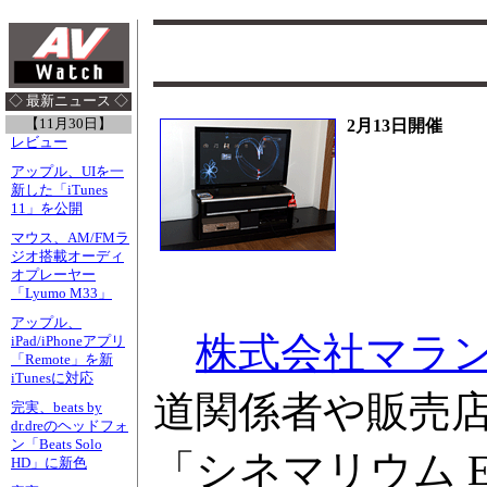
◇ 最新ニュース ◇
【11月30日】
2月13日開催
レビュー
アップル、UIを一
新した「iTunes
11」を公開
マウス、AM/FMラ
ジオ搭載オーディ
オプレーヤー
「Lyumo M33」
アップル、
株式会社マラ
iPad/iPhoneアプリ
「Remote」を新
iTunesに対応
道関係者や販売
完実、beats by
dr.dreのヘッドフォ
ン「Beats Solo
「シネマリウム E
HD」に新色