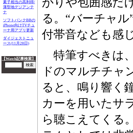
がりや包囲感だ
素子相当の高利得/
薄型地デジアンテ
ナ
る。“バーチャル
ソフトバンクBBの
iPhone向けTVチュ
付帯音なども感
ーナ用アプリ更新
ダイジェストニュ
ース(11月28日)
特筆すべきは、
【Watch記事検索】
ドのマルチチャン
ると、鳴り響く
カーを用いたサラ
ら聴こえてくる