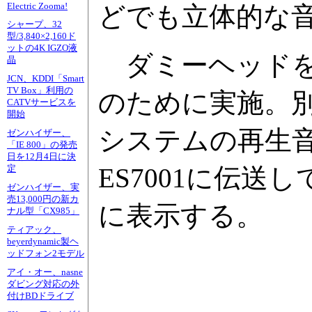
Electric Zooma!
どでも立体的な
シャープ、32
型/3,840×2,160ド
ットの4K IGZO液
ダミーヘッドを用い
晶
JCN、KDDI「Smart
TV Box」利用の
のために実施。
CATVサービスを
開始
システムの再生
ゼンハイザー、
「IE 800」の発売
日を12月4日に決
ES7001に伝
定
ゼンハイザー、実
売13,000円の新カ
に表示する。
ナル型「CX985」
ティアック、
beyerdynamic製ヘ
ッドフォン2モデル
アイ・オー、nasne
ダビング対応の外
付けBDドライブ