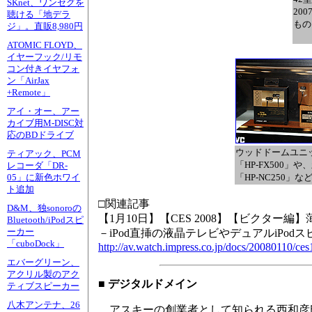
SKnet、ワンセグを
20
聴ける「地デラ
もの
ジ」。直販8,980円
ATOMIC FLOYD、
イヤーフック/リモ
コン付きイヤフォ
ン「AirJax
+Remote」
アイ・オー、アー
カイブ用M-DISC対
応のBDドライブ
ウッドドームユニ
ティアック、PCM
「HP-FX500
レコーダ「DR-
「HP-NC250」
05」に新色ホワイ
ト追加
□関連記事
D&M、独sonoroの
【1月10日】【CES 2008】【ビクター編
Bluetooth/iPodスピ
ーカー
－iPod直挿の液晶テレビやデュアルiPod
「cuboDock」
http://av.watch.impress.co.jp/docs/20080110/ce
エバーグリーン、
アクリル製のアク
■ デジタルドメイン
ティブスピーカー
八木アンテナ、26
アスキーの創業者として知られる西和彦