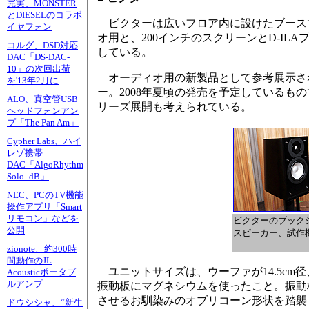
完実、MONSTER
とDIESELのコラボ
ビクターは広いフロア内に設けたブース
イヤフォン
オ用と、200インチのスクリーンとD-IL
コルグ、DSD対応
している。
DAC「DS-DAC-
10」の次回出荷
オーディオ用の新製品として参考展示され
を'13年2月に
ー。2008年夏頃の発売を予定しているも
ALO、真空管USB
リーズ展開も考えられている。
ヘッドフォンアン
プ「The Pan Am」
Cypher Labs、ハイ
レゾ携帯
DAC「AlgoRhythm
Solo -dB」
NEC、PCのTV機能
操作アプリ「Smart
リモコン」などを
ビクターのブック
公開
スピーカー、試作
zionote、約300時
間動作のJL
ユニットサイズは、ウーファが14.5cm
Acousticポータブ
ルアンプ
振動板にマグネシウムを使ったこと。振動
させるお馴染みのオブリコーン形状を踏襲
ドウシシャ、“新生