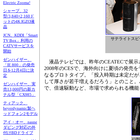
Electric Zooma!
シャープ、32
型/3,840×2,160ド
ットの4K IGZO液
晶
JCN、KDDI「Smart
サテライトスピ
TV Box」利用の
CATVサービスを
開始
ゼンハイザー、
液晶テレビでは、昨年のCEATECで展示
「IE 800」の発売
2008年のCESで、海外向けに夏頃の発売
日を12月4日に決
なるプロトタイプ。「投入時期は未定だが
定
して厚さが若干増えるだろう」とのこと。
ゼンハイザー、実
で、倍速駆動など、市場で求められる機能
売13,000円の新カ
ナル型「CX985」
ティアック、
beyerdynamic製ヘ
ッドフォン2モデル
アイ・オー、nasne
ダビング対応の外
付けBDドライブ
42