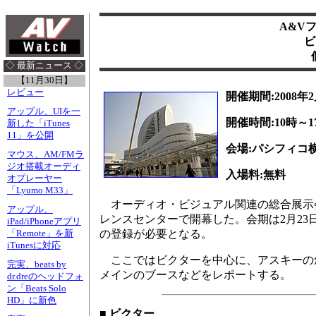
A&V
ビ
◇ 最新ニュース ◇
【11月30日】
レビュー
開催期間:2008年2
アップル、UIを一
開催時間:10時～1
新した「iTunes
11」を公開
会場:パシフィコ
マウス、AM/FMラ
ジオ搭載オーディ
入場料:無料
オプレーヤー
「Lyumo M33」
オーディオ・ビジュアル関連の総合展示
アップル、
レンスセンターで開幕した。会期は2月23
iPad/iPhoneアプリ
の登録が必要となる。
「Remote」を新
iTunesに対応
ここではビクターを中心に、アスキーの
完実、beats by
メインのブースなどをレポートする。
dr.dreのヘッドフォ
ン「Beats Solo
HD」に新色
■ ビクター