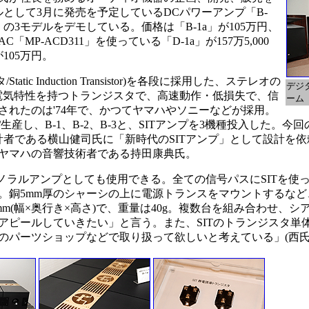
として3月に発売を予定しているDCパワーアンプ「B-
b」の3モデルをデモしている。価格は「B-1a」が105万円、
AC「MP-ACD311」を使っている「D-1a」が157万5,000
が105万円。
ic Induction Transistor)を各段に採用した、ステレオの
デジ
い電気特性を持つトランジスタで、高速動作・低損失で、信
ーム
されたのは'74年で、かつてヤマハやソニーなどが採用。
し、B-1、B-2、B-3と、SITアンプを3機種投入した。今回の
計者である横山健司氏に「新時代のSITアンプ」として設計を
ヤマハの音響技術者である持田康典氏。
Wのモノラルアンプとしても使用できる。全ての信号パスにSITを
。銅5mm厚のシャーシの上に電源トランスをマウントするなど
00mm(幅×奥行き×高さ)で、重量は40g。複数台を組み合わせ、
アピールしていきたい」と言う。また、SITのトランジスタ単
のパーツショップなどで取り扱って欲しいと考えている」(西氏