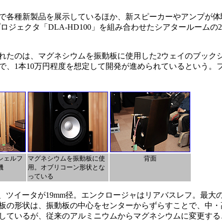
で各種新製品を展示しているほか、新スピーカーやアンプが体
Aプロジェクタ「DLA-HD100」を組み合わせたシアタールーム
たのは、マグネシウムを振動板に使用した2ウェイのブック
ので、1本10万円程度を想定して開発が進められているという。
シェルフ
マグネシウムを振動板に使
背面
機
用。オブリコーン形状とな
っている
径、ツイータが19mm径。エンクロージャはリアバスレフ。最大
板の形状は、振動板の中心をセンターからずらすことで、中・
しているが、従来のアルミニウムからマグネシウムに変更する