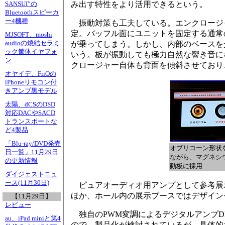
み出す特性をより活用できるという。
SANSUI”の
Bluetoothスピーカ
ー4機種
振動対策も工夫している。エンクロージャ
定。バッフル面にユニットを固定する通常
MJSOFT、moshi
audioの焼結セラミ
が乗ってしまう。しかし、内部のベースを
ック筐体イヤフォ
いう。板が振動しても極力自然な響き音に
ン
クロージャー自体も背面を傾斜させており
オヤイデ、FiiOの
iPhoneリモコン付
きアンプ黒モデル
太陽、dCSのDSD
対応DACやSACD
トランスポートな
ど4製品
「Blu-ray/DVD発売
オブリコーン形状
日一覧」11月29日
ながら、マグネシ
の更新情報
動板に採用
ダイジェストニュ
ース(11月30日)
ピュアオーディオ用アンプとして参考展示
ほか、ホール内の展示ブースではデザイン
【11月29日】
レビュー
独自のPWM変調によるデジタルアンプDEUS(Dig
au、iPad miniと第4
ので、製品化が検討されているが、具体的