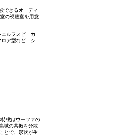
験できるオーディ
の2室の視聴室を用意
シェルフスピーカ
フロア型など、シ
の特徴はウーファの
高域の共振を分散
ことで、形状が生