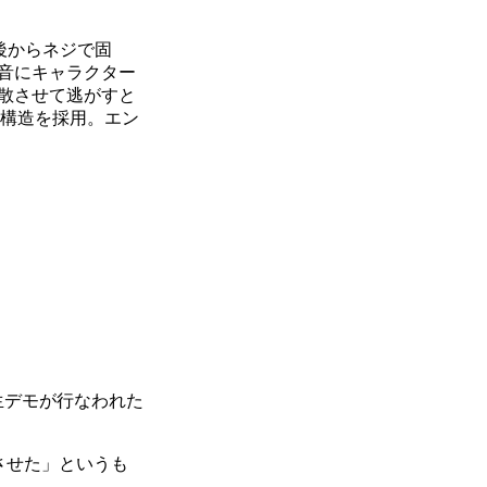
後からネジで固
音にキャラクター
散させて逃がすと
た構造を採用。エン
生デモが行なわれた
で進化させた」というも