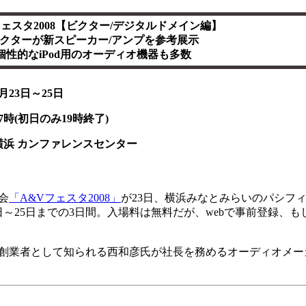
フェスタ2008【ビクター/デジタルドメイン編】
クターが新スピーカー/アンプを参考展示
個性的なiPod用のオーディオ機器も多数
月23日～25日
7時(初日のみ19時終了)
横浜 カンファレンスセンター
会
「A&Vフェスタ2008」
が23日、横浜みなとみらいのパシフ
日～25日までの3日間。入場料は無料だが、webで事前登録、
創業者として知られる西和彦氏が社長を務めるオーディオメー