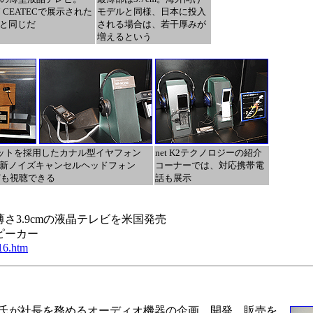
07 CEATECで展示された
モデルと同様、日本に投入
と同じだ
される場合は、若干厚みが
増えるという
ットを採用したカナル型イヤフォン
net K2テクノロジーの紹介
」や、新ノイズキャンセルヘッドフォン
コーナーでは、対応携帯電
なども視聴できる
話も展示
】薄さ3.9cmの液晶テレビを米国発売
スピーカー
s16.htm
氏が社長を務めるオーディオ機器の企画、開発、販売を