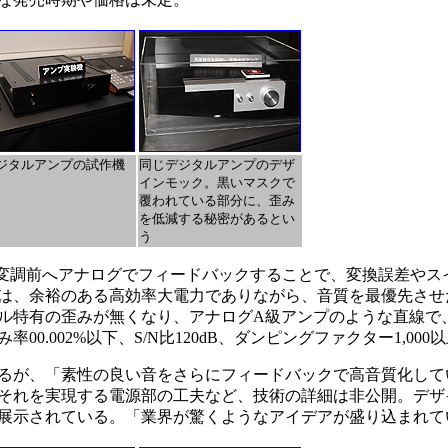
ジタルアンプの試作機
同じデジタルアンプのデザ
インモック。黒いマスクで
覆われている部分に、歪み
を低減する秘密があるとい
う
WM変調前へアナログでフィードバックすることで、変換誤差やス
は、余裕のある高効率大電力でありながら、音質を最優先させ
ル特有の歪みが無くなり、アナログA級アンプのような直線で
0.002%以下、S/N比120dB、ダンピングファクター1,00
るが、「素性の良い音をさらにフィードバックで高音質化して
それを実現する電源部の工夫など、技術の詳細は非公開。デザ
展示されている。「業界が驚くようなアイデアが盛り込まれて