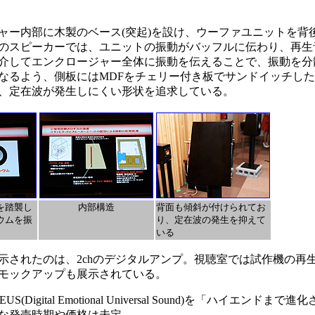
ー内部に木製のベース(突起)を設け、ウーファユニットを背
のスピーカーでは、ユニットの振動がバッフルに伝わり、再生
介してエンクロージャー全体に振動を伝えることで、振動を分
なるよう、側板にはMDFをチェリー付き板でサンドイッチし
、定在波が発生しにくい形状を追求している。
を踏襲し
内部構造
背面も傾斜が付けられてお
ウムを振
り、定在波の発生を抑えて
いる
されたのは、2chのデジタルアンプ。視聴室では試作機の再
モックアップも展示されている。
ital Emotional Universal Sound)を「ハイエンドま
な発売時期や価格は未定。