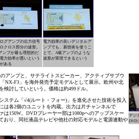
ログアンプの出力信号
電力効率の良いデジタルア
ロクロス部分の波形。
ンプでも、新技術を使うこ
アンプが最も理想的だ
とで、A級アンプのような
電力効率が悪いという
波形が実現できるという
がある
のアンプと、サテライトスピーカー、アクティブサブウ
ム「NX-F3」を海外発売予定モデルとして展示。欧州や北
を検討していという。価格は約499ドル。
システム「√4(ルート・フォー)」を進化させた技術を投入
には各2個のユニットを内蔵。出力は片チャンネルで
ァは150W。DVDプレーヤー部は1080pへのアップスケー
デジ
応しており、同社液晶テレビや他社の対応モデルと電源連動や
DV