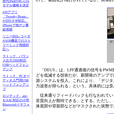
世代iPadの4G LTE
モデル価格を決定
iOSアプリ
「Twonky Beam」
がDTCP-IP対応。
iPhoneで地デジ番
組視聴
ソニーBDレコーダ
がiOS機器でのスト
デ
リーミング視聴対
応へ
ラトック、バラン
ス出力/DSD対応
USBヘッドフォン
アンプ
「DEUS」は、LPF通過後の信号をP
どを低減する技術だが、新開発のアンプで
ラトック、PCオー
源システムを投入。これにより、「デジタ
ディオ入門用USB
ヘッドフォンアン
力波形が得られる」という。具体的には歪み率0
プ
従来通りフィードバックも行なわれてい
ロジテック、apt-
X/AAC対応の小型
音質向上が期待できる」とする。ただし、
Bluetoothイヤフォ
体底部や背面部などがマスクされた状態で
ン