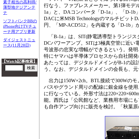
素子相当の高利得/
行なう、ファブレスメーカー。第1弾モデル
薄型地デジアンテ
1a」と、DAコンバータ「D-1a」、「D-1
ナ
DACに米MSB TechnologyのマルチビットD
ソフトバンクBBの
円、「MP-ACD512」を内蔵する「D-1b」
iPhone向けTVチュ
ーナ用アプリ更新
「B-1a」は、SIT(静電誘導型トランジスタ/Stat
ダイジェストニュ
DCパワーアンプ。SITは3極真空管に近
ース(11月28日)
号波形の忠実な増幅ができるという。発明
特にヤマハは半導体プロセスから自社開発/生産
【Watch記事検索】
あたっては、デジタルドメインがB-1の設
う。なお、デジタルドメインの会長も、元
出力は150W×2ch。BTL接続で300
パスやグランド周りの配線に銀金線を使用
に行なっている。外形寸法は220×220×6
能。西氏は「公民館など、業務用市場にも
も自作アンプ向けに販売を検討。「秋葉原