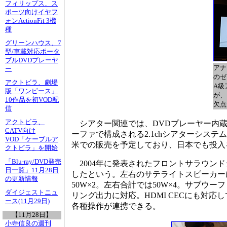
フィリップス、ス
ポーツ向けイヤフ
ォンActionFit 3機
種
グリーンハウス、7
型/車載対応ポータ
ブルDVDプレーヤ
アナ
ー
のゼ
アクトビラ、劇場
A級
版「ワンピース」
が、
10作品を初VOD配
欠点
信
アクトビラ、
シアター関連では、DVDプレーヤー内蔵
CATV向け
ーファで構成される2.1chシアターシステ
VOD「ケーブルア
米での販売を予定しており、日本でも投入
クトビラ」を開始
「Blu-ray/DVD発売
2004年に発表されたフロントサラウンド
日一覧」11月28日
したという。左右のサテライトスピーカー
の更新情報
50W×2。左右合計では50W×4。サブウーフ
ダイジェストニュ
リング出力に対応。HDMI CECにも対
ース(11月29日)
各種操作が連携できる。
【11月28日】
小寺信良の週刊