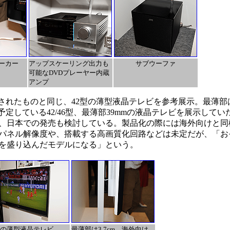
ーカー
アップスケーリング出力も
サブウーファ
可能なDVDプレーヤー内蔵
アンプ
されたものと同じ、42型の薄型液晶テレビを参考展示。最薄部は3
を予定している42/46型、最薄部39mmの液晶テレビを展示して
、日本での発売も検討している。製品化の際には海外向けと同
パネル解像度や、搭載する高画質化回路などは未定だが、「お
を盛り込んだモデルになる」という。
型の薄型液晶テレビ。
最薄部は3.7cm。海外向け