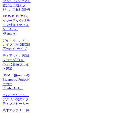
SKnet、ワンセグを
聴ける「地デラ
ジ」。直販8,980円
ATOMIC FLOYD、
イヤーフック/リモ
コン付きイヤフォ
ン「AirJax
+Remote」
アイ・オー、アー
カイブ用M-DISC対
応のBDドライブ
ティアック、PCM
レコーダ「DR-
05」に新色ホワイ
ト追加
D&M、独sonoroの
Bluetooth/iPodスピ
ーカー
「cuboDock」
エバーグリーン、
アクリル製のアク
ティブスピーカー
八木アンテナ、26