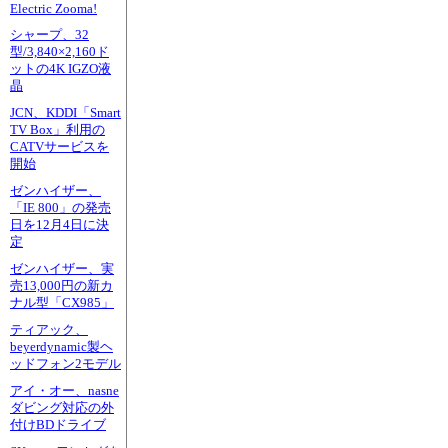
Electric Zooma!
シャープ、32
型/3,840×2,160ド
ットの4K IGZO液
晶
JCN、KDDI「Smart
TV Box」利用の
CATVサービスを
開始
ゼンハイザー、
「IE 800」の発売
日を12月4日に決
定
ゼンハイザー、実
売13,000円の新カ
ナル型「CX985」
ティアック、
beyerdynamic製ヘ
ッドフォン2モデル
アイ・オー、nasne
ダビング対応の外
付けBDドライブ