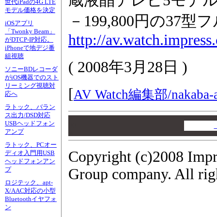
蔵液晶テレビ5モデ
世代iPadの4G LTE
モデル価格を決定
－199,800円の37
iOSアプリ
「Twonky Beam」
http://av.watch.impres
がDTCP-IP対応。
iPhoneで地デジ番
組視聴
(
2008年3月28日
)
ソニーBDレコーダ
がiOS機器でのスト
リーミング視聴対
[
AV Watch編集部/
nakaba-
応へ
ラトック、バラン
ス出力/DSD対応
00
USBヘッドフォン
00
アンプ
00
ラトック、PCオー
Copyright (c)2008 Impr
ディオ入門用USB
ヘッドフォンアン
Group company. All righ
プ
ロジテック、apt-
X/AAC対応の小型
Bluetoothイヤフォ
ン