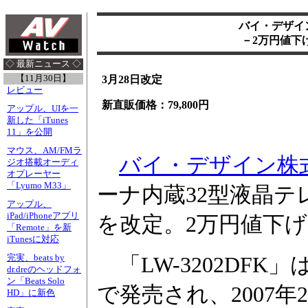
バイ・デザイン
－2万円値下げ
◇ 最新ニュース ◇
【11月30日】
3月28日改定
レビュー
新直販価格：79,800円
アップル、UIを一
新した「iTunes
11」を公開
マウス、AM/FMラ
バイ・デザイン株
ジオ搭載オーディ
オプレーヤー
「Lyumo M33」
ーナ内蔵32型液晶テレ
アップル、
iPad/iPhoneアプリ
を改定。2万円値下げの
「Remote」を新
iTunesに対応
完実、beats by
「LW-3202DFK」は2
dr.dreのヘッドフォ
ン「Beats Solo
で発売され、2007年2
HD」に新色