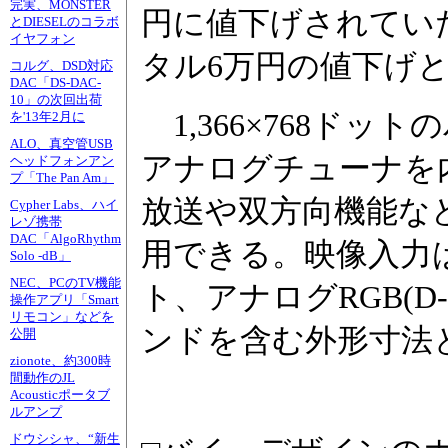
完実、MONSTER
円に値下げされてい
とDIESELのコラボ
イヤフォン
タル6万円の値下げ
コルグ、DSD対応
DAC「DS-DAC-
10」の次回出荷
1,366×768ドッ
を'13年2月に
ALO、真空管USB
アナログチューナを
ヘッドフォンアン
プ「The Pan Am」
放送や双方向機能な
Cypher Labs、ハイ
レゾ携帯
DAC「AlgoRhythm
用できる。映像入力は
Solo -dB」
NEC、PCのTV機能
ト、アナログRGB(D
操作アプリ「Smart
リモコン」などを
ンドを含む外形寸法と重量
公開
zionote、約300時
間動作のJL
Acousticポータブ
ルアンプ
ドウシシャ、“新生