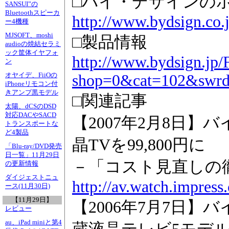
□バイ・デザインの
SANSUI”の
Bluetoothスピーカ
http://www.bydsign.co.j
ー4機種
MJSOFT、moshi
□製品情報
audioの焼結セラミ
ック筐体イヤフォ
http://www.bydsign.jp/
ン
オヤイデ、FiiOの
shop=0&cat=102&swr
iPhoneリモコン付
きアンプ黒モデル
□関連記事
太陽、dCSのDSD
対応DACやSACD
【2007年2月8日】
トランスポートな
ど4製品
晶TVを99,800円に
「Blu-ray/DVD発売
日一覧」11月29日
－「コスト見直しの
の更新情報
ダイジェストニュ
http://av.watch.impres
ース(11月30日)
【11月29日】
【2006年7月7日
レビュー
au、iPad miniと第4