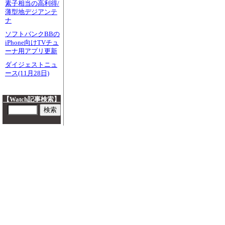
素子相当の高利得/
薄型地デジアンテ
ナ
ソフトバンクBBの
iPhone向けTVチュ
ーナ用アプリ更新
ダイジェストニュ
ース(11月28日)
【Watch記事検索】