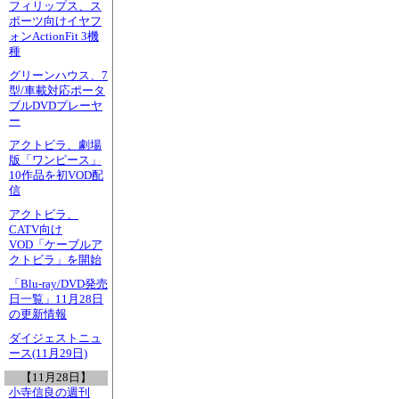
フィリップス、ス
ポーツ向けイヤフ
ォンActionFit 3機
種
グリーンハウス、7
型/車載対応ポータ
ブルDVDプレーヤ
ー
アクトビラ、劇場
版「ワンピース」
10作品を初VOD配
信
アクトビラ、
CATV向け
VOD「ケーブルア
クトビラ」を開始
「Blu-ray/DVD発売
日一覧」11月28日
の更新情報
ダイジェストニュ
ース(11月29日)
【11月28日】
小寺信良の週刊