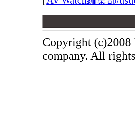
AV Watch編集部/
usu
00
00
00
Copyright (c)2008 
company. All rights