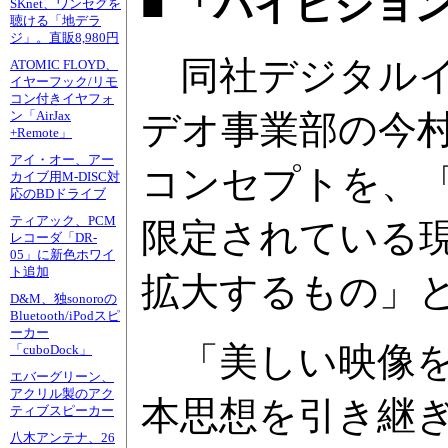
■ 「ハイビジョ
SKnet、ワンセグを
聴ける「地デラ
ジ」。直販8,980円
同社デジタルイ
ATOMIC FLOYD、
イヤーフック/リモ
コン付きイヤフォ
デオ事業部の今村
ン「AirJax
+Remote」
アイ・オー、アー
コンセプトを、
カイブ用M-DISC対
応のBDドライブ
ティアック、PCM
限定されている
レコーダ「DR-
05」に新色ホワイ
ト追加
拡大するもの」
D&M、独sonoroの
Bluetooth/iPodスピ
ーカー
「美しい映像を
「cuboDock」
エバーグリーン、
アクリル製のアク
本思想を引き継
ティブスピーカー
八木アンテナ、26