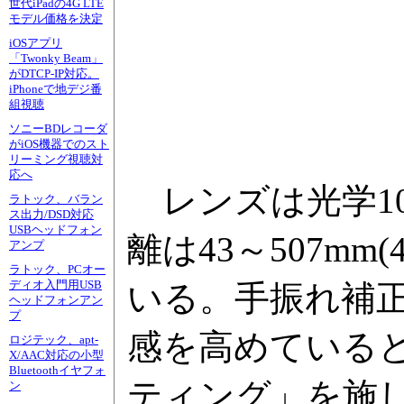
世代iPadの4G LTE
モデル価格を決定
iOSアプリ
「Twonky Beam」
がDTCP-IP対応。
iPhoneで地デジ番
組視聴
ソニーBDレコーダ
がiOS機器でのスト
リーミング視聴対
応へ
レンズは光学10倍
ラトック、バラン
ス出力/DSD対応
USBヘッドフォン
離は43～507m
アンプ
ラトック、PCオー
ディオ入門用USB
いる。手振れ補
ヘッドフォンアン
プ
感を高めている
ロジテック、apt-
X/AAC対応の小型
Bluetoothイヤフォ
ティング」を施
ン