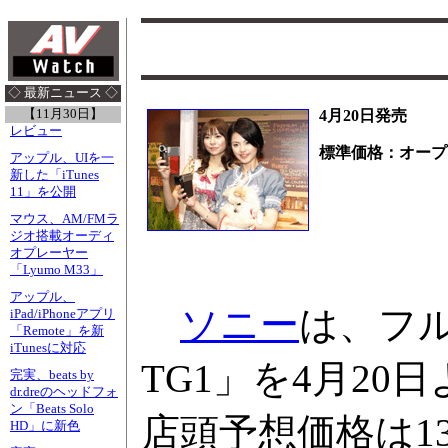
◇ 最新ニュース ◇
【11月30日】
4月20日発売
レビュー
標準価格：オープ
アップル、UIを一
新した「iTunes
11」を公開
マウス、AM/FMラ
ジオ搭載オーディ
オプレーヤー
「Lyumo M33」
アップル、
ソニー
は、フル
iPad/iPhoneアプリ
「Remote」を新
iTunesに対応
TG1」を4月2
完実、beats by
dr.dreのヘッドフォ
ン「Beats Solo
店頭予想価格は1
HD」に新色