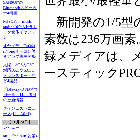
世界最小/最軽量
SANSUI”の
Bluetoothスピーカ
ー4機種
新開発の1/5型
MJSOFT、moshi
audioの焼結セラミ
ック筐体イヤフォ
素数は236万画
ン
オヤイデ、FiiOの
iPhoneリモコン付
録メディアは、メ
きアンプ黒モデル
太陽、dCSのDSD
ースティックPRO
対応DACやSACD
トランスポートな
ど4製品
「Blu-ray/DVD発売
日一覧」11月29日
の更新情報
ダイジェストニュ
ース(11月30日)
【11月29日】
レビュー
au、iPad miniと第4