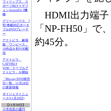
フィリップス、ス
ポーツ向けイヤフ
ォンActionFit 3機
HDMI出力端
種
グリーンハウス、7
「NP-FH50」
型/車載対応ポータ
ブルDVDプレーヤ
ー
約45分。
アクトビラ、劇場
版「ワンピース」
10作品を初VOD配
信
アクトビラ、
CATV向け
VOD「ケーブルア
クトビラ」を開始
「Blu-ray/DVD発売
日一覧」11月28日
の更新情報
ダイジェストニュ
ース(11月29日)
【11月28日】
小寺信良の週刊