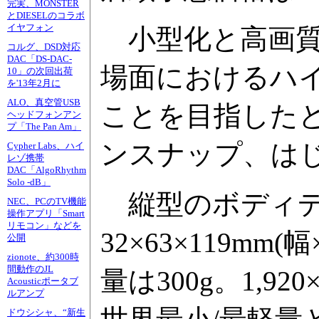
完実、MONSTER
とDIESELのコラボ
イヤフォン
小型化と高画質
コルグ、DSD対応
DAC「DS-DAC-
場面におけるハ
10」の次回出荷
を'13年2月に
ALO、真空管USB
ことを目指した
ヘッドフォンアン
プ「The Pan Am」
ンスナップ、は
Cypher Labs、ハイ
レゾ携帯
DAC「AlgoRhythm
Solo -dB」
縦型のボディデ
NEC、PCのTV機能
操作アプリ「Smart
リモコン」などを
32×63×119m
公開
zionote、約300時
間動作のJL
量は300g。1,9
Acousticポータブ
ルアンプ
ドウシシャ、“新生