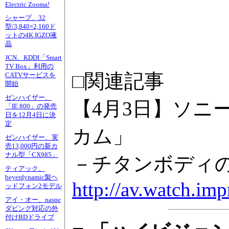
Electric Zooma!
シャープ、32
型/3,840×2,160ド
ットの4K IGZO液
晶
JCN、KDDI「Smart
TV Box」利用の
□関連記事
CATVサービスを
開始
ゼンハイザー、
【4月3日】ソニ
「IE 800」の発売
日を12月4日に決
定
カム」
ゼンハイザー、実
売13,000円の新カ
ナル型「CX985」
－チタンボディの
ティアック、
beyerdynamic製ヘ
http://av.watch.im
ッドフォン2モデル
アイ・オー、nasne
ダビング対応の外
付けBDドライブ