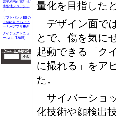
素子相当の高利得/
量化を目指した
薄型地デジアンテ
ナ
ソフトバンクBBの
デザイン面では
iPhone向けTVチュ
ーナ用アプリ更新
ダイジェストニュ
とで、傷を気に
ース(11月28日)
起動できる「ク
【Watch記事検索】
に撮れる」をア
た。
サイバーショッ
化技術や顔検出