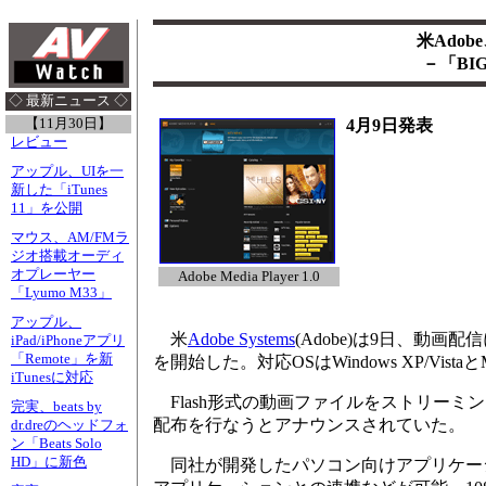
米Adobe
－「BI
◇ 最新ニュース ◇
【11月30日】
4月9日発表
レビュー
アップル、UIを一
新した「iTunes
11」を公開
マウス、AM/FMラ
ジオ搭載オーディ
オプレーヤー
Adobe Media Player 1.0
「Lyumo M33」
アップル、
米
Adobe Systems
(Adobe)は9日、動画配信
iPad/iPhoneアプリ
「Remote」を新
を開始した。対応OSはWindows XP/VistaとMac 
iTunesに対応
Flash形式の動画ファイルをストリーミ
完実、beats by
配布を行なうとアナウンスされていた。
dr.dreのヘッドフォ
ン「Beats Solo
HD」に新色
同社が開発したパソコン向けアプリケーション実行環