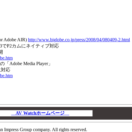
dobe AIR)
http://www.biglobe.co.jp/press/2008/04/080409-2.html
o CS3でP2カムにネイティブ対応
開
obe.htm
obe Media Player」
生対応
obe.htm
AV Watchホームページ
00
n Impress Group company. All rights reserved.