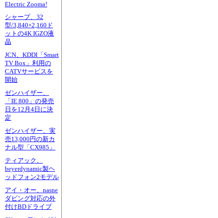
Electric Zooma!
シャープ、32
型/3,840×2,160ド
ットの4K IGZO液
晶
JCN、KDDI「Smart
TV Box」利用の
CATVサービスを
開始
ゼンハイザー、
「IE 800」の発売
日を12月4日に決
定
ゼンハイザー、実
売13,000円の新カ
ナル型「CX985」
ティアック、
beyerdynamic製ヘ
ッドフォン2モデル
アイ・オー、nasne
ダビング対応の外
付けBDドライブ