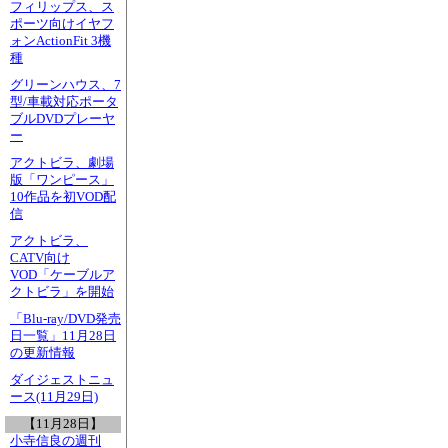
フィリップス、ス
ポーツ向けイヤフ
ォンActionFit 3機
種
グリーンハウス、7
型/車載対応ポータ
ブルDVDプレーヤ
ー
アクトビラ、劇場
版「ワンピース」
10作品を初VOD配
信
アクトビラ、
CATV向け
VOD「ケーブルア
クトビラ」を開始
「Blu-ray/DVD発売
日一覧」11月28日
の更新情報
ダイジェストニュ
ース(11月29日)
【11月28日】
小寺信良の週刊