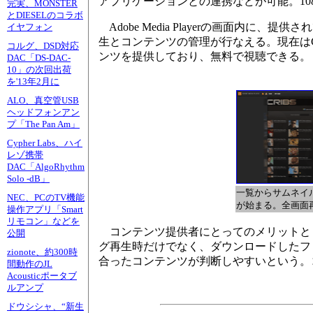
アプリケーションとの連携などが可能。1080p
完実、MONSTER
とDIESELのコラボ
Adobe Media Playerの画面内
イヤフォン
生とコンテンツの管理が行なえる。現在はCBSやMT
コルグ、DSD対応
ンツを提供しており、無料で視聴できる。
DAC「DS-DAC-
10」の次回出荷
を'13年2月に
ALO、真空管USB
ヘッドフォンアン
プ「The Pan Am」
Cypher Labs、ハイ
レゾ携帯
DAC「AlgoRhythm
Solo -dB」
一覧からサムネイ
NEC、PCのTV機能
が始まる。全画面
操作アプリ「Smart
リモコン」などを
コンテンツ提供者にとってのメリットと
公開
グ再生時だけでなく、ダウンロードしたフ
zionote、約300時
合ったコンテンツが判断しやすいという。
間動作のJL
Acousticポータブ
ルアンプ
ドウシシャ、“新生