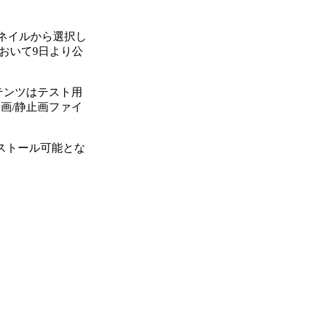
ムネイルから選択し
ボにおいて9日より公
テンツはテスト用
画/静止画ファイ
ストール可能とな