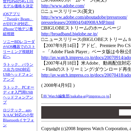
世代iPadの4G LTE
http://www.adobe.com/
モデル価格を決定
□ニュースリリース(英文)
iOSアプリ
http://www.adobe.com/aboutadobe/pressroom/
「Twonky Beam」
pressreleases/200804/040908AMP.html
がDTCP-IP対応。
□BIGLOBEストリームのホームページ
iPhoneで地デジ番
http://broadband.biglobe.ne.jp/
組視聴
□ニュースリリース(BIGLOBEストリーム for A
ソニーBDレコーダ
【2007年9月14日】アドビ、Premiere Pr
がiOS機器でのスト
－「Adobe Flash Player」ベータ版は今秋公
リーミング視聴対
応へ
http://av.watch.impress.co.jp/docs/20070914/ad
【2007年4月18日】米Adobe、動画配信対応の「Ad
ラトック、バラン
－Flashのストリーミング/ダウンロード再
ス出力/DSD対応
USBヘッドフォン
http://av.watch.impress.co.jp/docs/20070418/ad
アンプ
(
2008年4月9日
)
ラトック、PCオー
ディオ入門用USB
[
]
AV Watch編集部/
nakaba-a@impress.co.jp
ヘッドフォンアン
プ
00
ロジテック、apt-
00
X/AAC対応の小型
00
Bluetoothイヤフォ
ン
Copyright (c)2008 Impress Watch Corporation, a