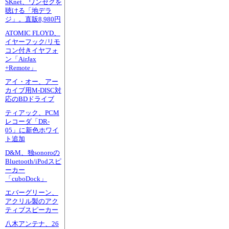
SKnet、ワンセグを
聴ける「地デラ
ジ」。直販8,980円
ATOMIC FLOYD、
イヤーフック/リモ
コン付きイヤフォ
ン「AirJax
+Remote」
アイ・オー、アー
カイブ用M-DISC対
応のBDドライブ
ティアック、PCM
レコーダ「DR-
05」に新色ホワイ
ト追加
D&M、独sonoroの
Bluetooth/iPodスピ
ーカー
「cuboDock」
エバーグリーン、
アクリル製のアク
ティブスピーカー
八木アンテナ、26