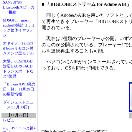
SANSUI”の
■ 「BIGLOBEストリーム for Adobe AI
Bluetoothスピーカ
ー4機種
同じくAdobeのAIRを用いたソフトと
MJSOFT、moshi
て再生できるプレーヤー「BIGLOBEストリー
audioの焼結セラミ
開されている。
ック筐体イヤフォ
ン
現在は2種類のプレーヤーが公開。いずれ
オヤイデ、FiiOの
のものが公開されている。プレーヤー1で
iPhoneリモコン付
ルを連続再生することも可能。
きアンプ黒モデル
太陽、dCSのDSD
パソコンにAIRがインストールされてい
対応DACやSACD
っており、OSを問わず利用できる。
トランスポートな
ど4製品
「Blu-ray/DVD発売
日一覧」11月29日
の更新情報
ダイジェストニュ
ース(11月30日)
【11月29日】
レビュー
au、iPad miniと第4
□米Adobeのホームページ(英文)