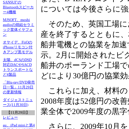
SANSUI”の
については今後さらに強
Bluetoothスピーカ
ー4機種
MJSOFT、moshi
そのため、英国工場に
audioの焼結セラミ
ック筐体イヤフォ
産を終了するとともに、
ン
オヤイデ、FiiOの
船井電機との協業を加速
iPhoneリモコン付
きアンプ黒モデル
示。2月に開始されたビ
太陽、dCSのDSD
船井のポーランド工場で
対応DACやSACD
トランスポートな
どにより30億円の協業
ど4製品
「Blu-ray/DVD発売
日一覧」11月29日
これらに加え、材料の
の更新情報
2008年度は52億円の
ダイジェストニュ
ース(11月30日)
業全体で2009年度の黒
【11月29日】
レビュー
さらに、2009年10月
au、iPad miniと第4