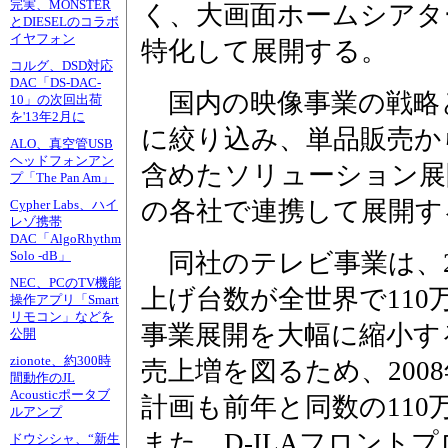
完実、MONSTER
く、大画面ホームシアタ
とDIESELのコラボ
イヤフォン
特化して展開する。
コルグ、DSD対応
DAC「DS-DAC-
国内の映像事業の戦略
10」の次回出荷
を'13年2月に
に絞り込み、単品販売か
ALO、真空管USB
ヘッドフォンアン
含めたソリューション展
プ「The Pan Am」
の各社で連携して展開す
Cypher Labs、ハイ
レゾ携帯
DAC「AlgoRhythm
同社のテレビ事業は、2
Solo -dB」
NEC、PCのTV機能
上げ台数が全世界で110
操作アプリ「Smart
リモコン」などを
事業展開を大幅に縮小す
公開
zionote、約300時
売上増を図るため、200
間動作のJL
Acousticポータブ
計画も前年と同数の110
ルアンプ
また、D-ILAフロント
ドウシシャ、“新生