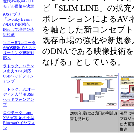
世代iPadの4G LTE
ビ「SLIM LINE」の
モデル価格を決定
iOSアプリ
ボレーションによるAV
「Twonky Beam」
がDTCP-IP対応。
を軸とした新コンセプト
iPhoneで地デジ番
組視聴
既存市場の強化や新規参
ソニーBDレコーダ
がiOS機器でのスト
のDNAである映像技術
リーミング視聴対
応へ
なげる」としている。
ラトック、バラン
ス出力/DSD対応
USBヘッドフォン
アンプ
ラトック、PCオー
ディオ入門用USB
ヘッドフォンアン
プ
ロジテック、apt-
2008年度は52億円の利益改
液晶は
X/AAC対応の小型
善を見込む
プロジ
Bluetoothイヤフォ
た大画
ン
推進