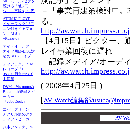
測記事」とコメント
SKnet、ワンセグを
聴ける「地デラ
－「事業再建策検討中。
ジ」。直販8,980円
ATOMIC FLOYD、
る」
イヤーフック/リモ
http://av.watch.impress.co
コン付きイヤフォ
ン「AirJax
【4月15日】ビクター
+Remote」
アイ・オー、アー
レイ事業回復に遅れ
カイブ用M-DISC対
応のBDドライブ
－記録メディア/オーデ
ティアック、PCM
http://av.watch.impress.co
レコーダ「DR-
05」に新色ホワイ
ト追加
(
2008年4月25日
)
D&M、独sonoroの
Bluetooth/iPodスピ
ーカー
[
AV Watch編集部/
usuda@impres
「cuboDock」
エバーグリーン、
00
アクリル製のアク
00
AV W
ティブスピーカー
00
八木アンテナ、26