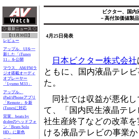
ビクター、国内
－高付加価値製
◇ 最新ニュース ◇
【11月30日】
4月25日発表
レビュー
アップル、UIを一
新した「iTunes
日本ビクター株式会社
11」を公開
マウス、AM/FMラ
ともに、国内液晶テレビ
ジオ搭載オーディ
オプレーヤー
た。
「Lyumo M33」
アップル、
同社では収益が悪化し
iPad/iPhoneアプリ
「Remote」を新
て、「国内民生液晶テレ
iTunesに対応
完実、beats by
社生産終了などの改革を
dr.dreのヘッドフォ
ン「Beats Solo
ける液晶テレビの事業か
HD」に新色