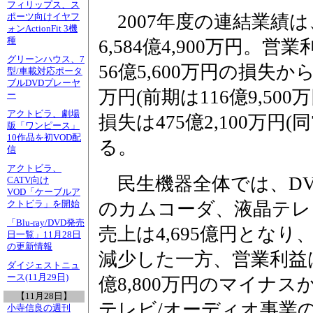
フィリップス、ス
2007年度の連結業績は
ポーツ向けイヤフ
ォンActionFit 3機
種
6,584億4,900万円。営
グリーンハウス、7
56億5,600万円の損失か
型/車載対応ポータ
ブルDVDプレーヤ
万円(前期は116億9,5
ー
アクトビラ、劇場
損失は475億2,100万円(
版「ワンピース」
10作品を初VOD配
る。
信
アクトビラ、
民生機器全体では、DV
CATV向け
VOD「ケーブルア
のカムコーダ、液晶テレ
クトビラ」を開始
「Blu-ray/DVD発売
売上は4,695億円となり、
日一覧」11月28日
の更新情報
減少した一方、営業利益は4
ダイジェストニュ
ース(11月29日)
億8,800万円のマイナ
【11月28日】
テレビ/オーディオ事業
小寺信良の週刊