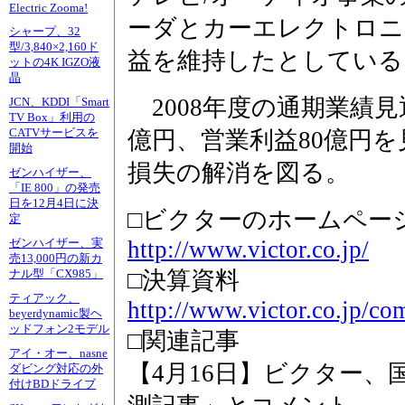
Electric Zooma!
ーダとカーエレクトロニ
シャープ、32
型/3,840×2,160ド
益を維持したとしている
ットの4K IGZO液
晶
2008年度の通期業績見
JCN、KDDI「Smart
TV Box」利用の
CATVサービスを
億円、営業利益80億円
開始
損失の解消を図る。
ゼンハイザー、
「IE 800」の発売
日を12月4日に決
□ビクターのホームペー
定
http://www.victor.co.jp/
ゼンハイザー、実
売13,000円の新カ
□決算資料
ナル型「CX985」
ティアック、
http://www.victor.co.jp/co
beyerdynamic製ヘ
ッドフォン2モデル
□関連記事
アイ・オー、nasne
【4月16日】ビクター
ダビング対応の外
付けBDドライブ