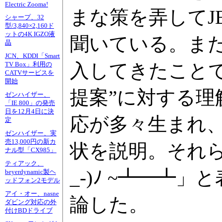
Electric Zooma!
まな策を弄してJ
シャープ、32
型/3,840×2,160ド
ットの4K IGZO液
聞いている。ま
晶
JCN、KDDI「Smart
入してきたことで
TV Box」利用の
CATVサービスを
開始
提案”に対する
ゼンハイザー、
「IE 800」の発売
日を12月4日に決
応が多々生まれ
定
ゼンハイザー、実
売13,000円の新カ
状を説明。それら
ナル型「CX985」
ティアック、
_-)ﾉ ~┻━
beyerdynamic製ヘ
ッドフォン2モデル
アイ・オー、nasne
論した。
ダビング対応の外
付けBDドライブ