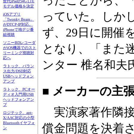
ったことから、
世代iPadの4G LTE
モデル価格を決定
っていた。しか
iOSアプリ
「Twonky Beam」
がDTCP-IP対応。
ず、29日に開催
iPhoneで地デジ番
組視聴
ソニーBDレコーダ
となり、「また
がiOS機器でのスト
リーミング視聴対
応へ
ンター 椎名和夫
ラトック、バラン
ス出力/DSD対応
USBヘッドフォン
アンプ
■ メーカーの主
ラトック、PCオー
ディオ入門用USB
ヘッドフォンアン
プ
実演家著作隣接
ロジテック、apt-
X/AAC対応の小型
Bluetoothイヤフォ
償金問題を決着
ン