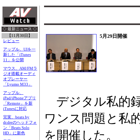
◇ 最新ニュース ◇
【11月30日】
5月29日開催
レビュー
アップル、UIを一
新した「iTunes
11」を公開
マウス、AM/FMラ
ジオ搭載オーディ
オプレーヤー
「Lyumo M33」
アップル、
デジタル私的録
iPad/iPhoneアプリ
「Remote」を新
iTunesに対応
ワンス問題と私
完実、beats by
dr.dreのヘッドフォ
ン「Beats Solo
を開催した。
HD」に新色