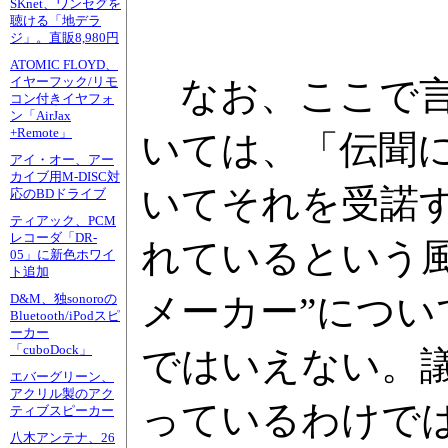
SKnet、ワンセグを
聴ける「地デラ
ジ」。直販8,980円
ATOMIC FLOYD、
なお、ここで言
イヤーフック/リモ
コン付きイヤフォ
ン「AirJax
+Remote」
いては、「伝聞
アイ・オー、アー
カイブ用M-DISC対
いてそれを受諾
応のBDドライブ
ティアック、PCM
レコーダ「DR-
れているという
05」に新色ホワイ
ト追加
メーカー”につ
D&M、独sonoroの
Bluetooth/iPodスピ
ーカー
「cuboDock」
ではいえない。議
エバーグリーン、
アクリル製のアク
っているわけで
ティブスピーカー
八木アンテナ、26