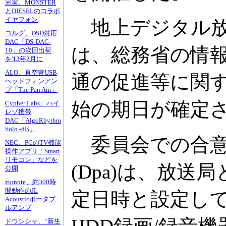
完実、MONSTER
とDIESELのコラボ
イヤフォン
地上デジタル放
コルグ、DSD対応
DAC「DS-DAC-
は、総務省の情
10」の次回出荷
を'13年2月に
ALO、真空管USB
通の促進等に関
ヘッドフォンアン
プ「The Pan Am」
始の期日が確定
Cypher Labs、ハイ
レゾ携帯
DAC「AlgoRhythm
Solo -dB」
委員会での合意
NEC、PCのTV機能
操作アプリ「Smart
リモコン」などを
(Dpa)は、放
公開
zionote、約300時
間動作のJL
定日時と設定し
Acousticポータブ
ルアンプ
ドウシシャ、“新生