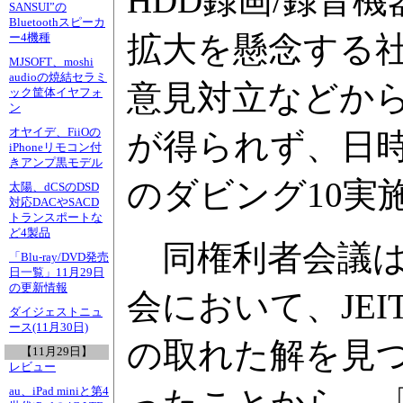
HDD録画/録音
SANSUI”の
Bluetoothスピーカ
拡大を懸念する社
ー4機種
MJSOFT、moshi
audioの焼結セラミ
意見対立などか
ック筐体イヤフォ
ン
オヤイデ、FiiOの
が得られず、日時
iPhoneリモコン付
きアンプ黒モデル
のダビング10実
太陽、dCSのDSD
対応DACやSACD
トランスポートな
ど4製品
同権利者会議は
「Blu-ray/DVD発売
日一覧」11月29日
の更新情報
会において、JE
ダイジェストニュ
ース(11月30日)
の取れた解を見
【11月29日】
レビュー
au、iPad miniと第4