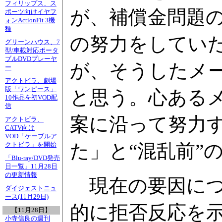
フィリップス、ス
が、補償金問題の
ポーツ向けイヤフ
ォンActionFit 3機
種
の努力をしてい
グリーンハウス、7
型/車載対応ポータ
ブルDVDプレーヤ
が、そうしたメ
ー
アクトビラ、劇場
版「ワンピース」
と思う。心あるメ
10作品を初VOD配
信
案に沿って努力
アクトビラ、
CATV向け
VOD「ケーブルア
た」と“混乱前”
クトビラ」を開始
「Blu-ray/DVD発売
日一覧」11月28日
の更新情報
現在の要因につ
ダイジェストニュ
ース(11月29日)
的に拒否反応を
【11月28日】
小寺信良の週刊