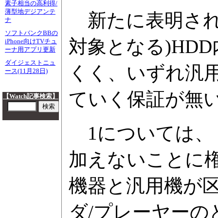
素子相当の高利得/
薄型地デジアンテ
新たに表明された
ナ
ソフトバンクBBの
対象となる)HD
iPhone向けTVチュ
ーナ用アプリ更新
ダイジェストニュ
くく、いずれ汎用
ース(11月28日)
ていく保証が無
【Watch記事検索】
1については、
加えないことに
機器と汎用機が区
ダ/プレーヤーの