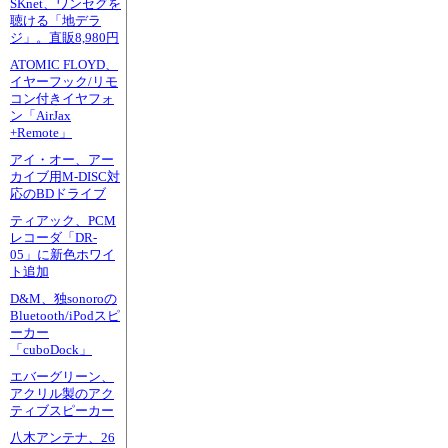
SKnet、ワンセグを
聴ける「地デラ
ジ」。直販8,980円
ATOMIC FLOYD、
イヤーフック/リモ
コン付きイヤフォ
ン「AirJax
+Remote」
アイ・オー、アー
カイブ用M-DISC対
応のBDドライブ
ティアック、PCM
レコーダ「DR-
05」に新色ホワイ
ト追加
D&M、独sonoroの
Bluetooth/iPodスピ
ーカー
「cuboDock」
エバーグリーン、
アクリル製のアク
ティブスピーカー
八木アンテナ、26