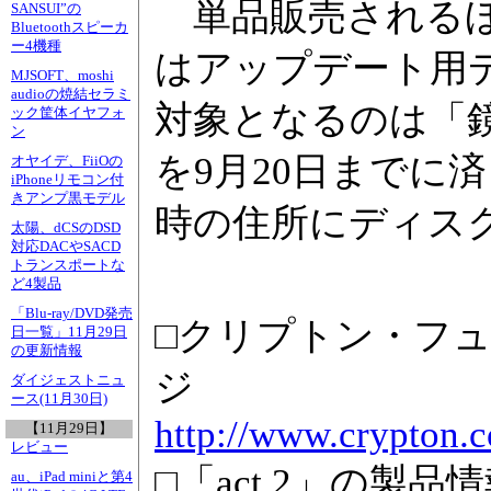
単品販売されるほ
SANSUI”の
Bluetoothスピーカ
ー4機種
はアップデート用
MJSOFT、moshi
audioの焼結セラミ
対象となるのは「
ック筐体イヤフォ
ン
を9月20日までに
オヤイデ、FiiOの
iPhoneリモコン付
きアンプ黒モデル
時の住所にディス
太陽、dCSのDSD
対応DACやSACD
トランスポートな
ど4製品
「Blu-ray/DVD発売
□クリプトン・フ
日一覧」11月29日
の更新情報
ジ
ダイジェストニュ
ース(11月30日)
http://www.crypton.c
【11月29日】
レビュー
□「act.2」の製品
au、iPad miniと第4