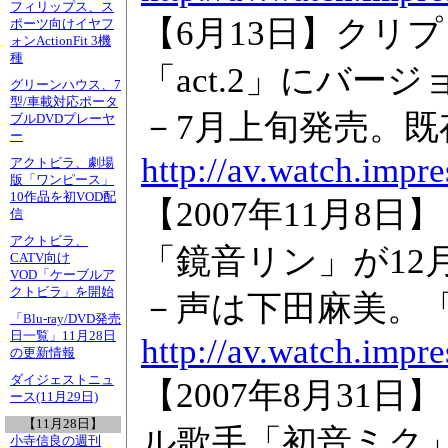
フィリップス、ス
【6月13日】クリ
ポーツ向けイヤフ
ォンActionFit 3機
種
「act.2」にバー
グリーンハウス、7
型/車載対応ポータ
－7月上旬発売。
ブルDVDプレーヤ
ー
http://av.watch.impr
アクトビラ、劇場
版「ワンピース」
10作品を初VOD配
【2007年11月
信
アクトビラ、
「鏡音リン」が12
CATV向け
VOD「ケーブルア
クトビラ」を開始
－声は下田麻美。「V
「Blu-ray/DVD発売
日一覧」11月28日
http://av.watch.impr
の更新情報
ダイジェストニュ
【2007年8月31日
ース(11月29日)
【11月28日】
ル歌手「初音ミク
小寺信良の週刊