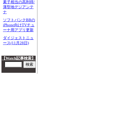
素子相当の高利得/
薄型地デジアンテ
ナ
ソフトバンクBBの
iPhone向けTVチュ
ーナ用アプリ更新
ダイジェストニュ
ース(11月28日)
【Watch記事検索】