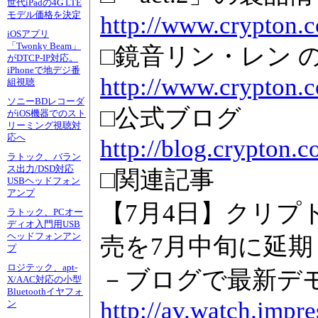
世代iPadの4G LTE
モデル価格を決定
http://www.crypton.c
iOSアプリ
「Twonky Beam」
□鏡音リン・レン 
がDTCP-IP対応。
iPhoneで地デジ番
http://www.crypton.c
組視聴
ソニーBDレコーダ
□公式ブログ
がiOS機器でのスト
リーミング視聴対
応へ
http://blog.crypton.
ラトック、バラン
ス出力/DSD対応
□関連記事
USBヘッドフォン
アンプ
【7月4日】クリプト
ラトック、PCオー
ディオ入門用USB
ヘッドフォンアン
売を7月中旬に延期
プ
ロジテック、apt-
－ブログで最新デ
X/AAC対応の小型
Bluetoothイヤフォ
http://av.watch.impr
ン