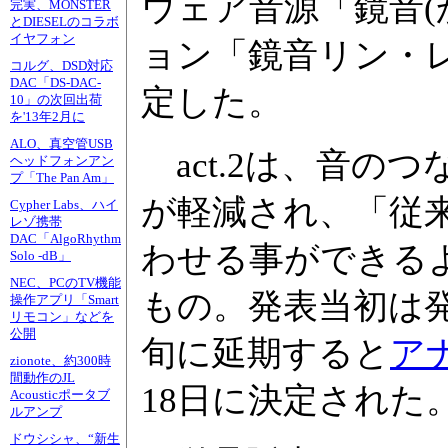
ウェア音源「鏡音(
完実、MONSTER
とDIESELのコラボ
イヤフォン
ョン「鏡音リン・レン
コルグ、DSD対応
DAC「DS-DAC-
定した。
10」の次回出荷
を'13年2月に
ALO、真空管USB
act.2は、音の
ヘッドフォンアン
プ「The Pan Am」
が軽減され、「従
Cypher Labs、ハイ
レゾ携帯
DAC「AlgoRhythm
わせる事ができる
Solo -dB」
NEC、PCのTV機能
もの。発表当初は発
操作アプリ「Smart
リモコン」などを
公開
旬に延期すると
ア
zionote、約300時
間動作のJL
18日に決定された
Acousticポータブ
ルアンプ
ドウシシャ、“新生