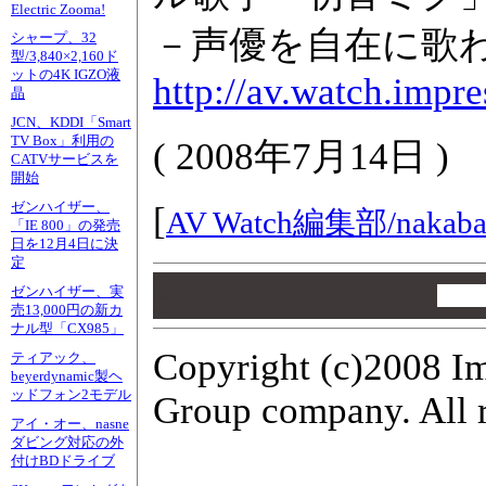
Electric Zooma!
－声優を自在に歌
シャープ、32
型/3,840×2,160ド
ットの4K IGZO液
http://av.watch.impr
晶
JCN、KDDI「Smart
TV Box」利用の
(
2008年7月14日
)
CATVサービスを
開始
ゼンハイザー、
[
AV Watch編集部/
nakaba
「IE 800」の発売
日を12月4日に決
定
00
ゼンハイザー、実
00
売13,000円の新カ
00
ナル型「CX985」
Copyright (c)2008 Im
ティアック、
beyerdynamic製ヘ
ッドフォン2モデル
Group company. All r
アイ・オー、nasne
ダビング対応の外
付けBDドライブ