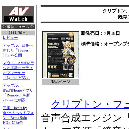
クリプトン、
－既存
◇ 最新ニュース ◇
【11月30日】
新発売日：7月18日
レビュー
標準価格：オープンプ
アップル、UIを一
新した「iTunes
11」を公開
マウス、AM/FMラ
ジオ搭載オーディ
オプレーヤー
「Lyumo M33」
製品ページ
アップル、
iPad/iPhoneアプリ
「Remote」を新
iTunesに対応
クリプトン・フ
完実、beats by
dr.dreのヘッドフォ
音声合成エンジン「V
ン「Beats Solo
HD」に新色