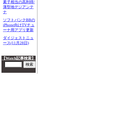
素子相当の高利得/
薄型地デジアンテ
ナ
ソフトバンクBBの
iPhone向けTVチュ
ーナ用アプリ更新
ダイジェストニュ
ース(11月28日)
【Watch記事検索】