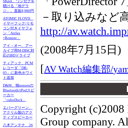
「PowerDirector 
SKnet、ワンセグを
聴ける「地デラ
ジ」。直販8,980円
－取り込みなど高
ATOMIC FLOYD、
イヤーフック/リモ
http://av.watch.im
コン付きイヤフォ
ン「AirJax
+Remote」
(
2008年7月15日
)
アイ・オー、アー
カイブ用M-DISC対
応のBDドライブ
ティアック、PCM
[
AV Watch編集部/
yam
レコーダ「DR-
05」に新色ホワイ
ト追加
00
D&M、独sonoroの
00
Bluetooth/iPodスピ
00
ーカー
「cuboDock」
Copyright (c)2008 
エバーグリーン、
アクリル製のアク
ティブスピーカー
Group company. All
八木アンテナ、26