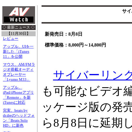
サイ
◇ 最新ニュース ◇
【11月30日】
新発売日：8月8日
レビュー
標準価格：8,000円～14,800円
アップル、UIを一
新した「iTunes
11」を公開
マウス、AM/FMラ
ジオ搭載オーディ
サイバーリン
オプレーヤー
「Lyumo M33」
も可能なビデオ編集ソ
アップル、
iPad/iPhoneアプリ
「Remote」を新
iTunesに対応
ッケージ版の発売
完実、beats by
dr.dreのヘッドフォ
ら8月8日に延期
ン「Beats Solo
HD」に新色