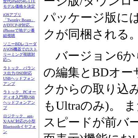
ージ版/ダウン
世代iPadの4G LTE
モデル価格を決定
パッケージ版に
iOSアプリ
「Twonky Beam」
がDTCP-IP対応。
クが同梱される
iPhoneで地デジ番
組視聴
ソニーBDレコーダ
がiOS機器でのスト
バージョン6から
リーミング視聴対
応へ
の編集とBDオー
ラトック、バラン
ス出力/DSD対応
USBヘッドフォン
アンプ
クからの取り込
ラトック、PCオー
ディオ入門用USB
もUltraのみ)
ヘッドフォンアン
プ
ロジテック、apt-
スピードが前バージ
X/AAC対応の小型
Bluetoothイヤフォ
ン