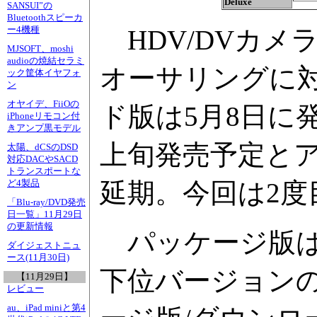
Deluxe
SANSUI”の
Bluetoothスピーカ
ー4機種
HDV/DVカメ
MJSOFT、moshi
audioの焼結セラミ
オーサリングに
ック筐体イヤフォ
ン
オヤイデ、FiiOの
ド版は5月8日に
iPhoneリモコン付
きアンプ黒モデル
上旬発売予定とア
太陽、dCSのDSD
対応DACやSACD
トランスポートな
延期。今回は2度
ど4製品
「Blu-ray/DVD発売
日一覧」11月29日
の更新情報
パッケージ版は上
ダイジェストニュ
ース(11月30日)
下位バージョンの
【11月29日】
レビュー
au、iPad miniと第4