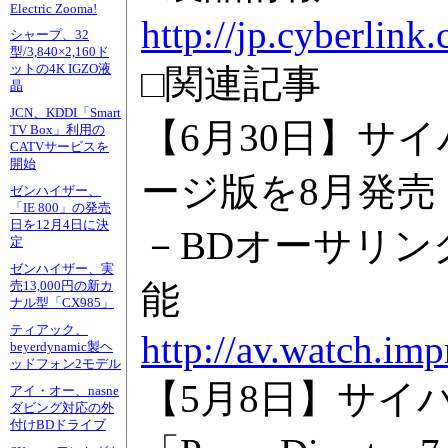
Electric Zooma!
http://jp.cyberlin
シャープ、32
型/3,840×2,160ド
ットの4K IGZO液
□関連記事
晶
JCN、KDDI「Smart
【6月30日】サイバ
TV Box」利用の
CATVサービスを
開始
ージ版を8月発売
ゼンハイザー、
「IE 800」の発売
日を12月4日に決
－BDオーサリング
定
ゼンハイザー、実
能
売13,000円の新カ
ナル型「CX985」
ティアック、
http://av.watch.im
beyerdynamic製ヘ
ッドフォン2モデル
【5月8日】サイ
アイ・オー、nasne
ダビング対応の外
付けBDドライブ