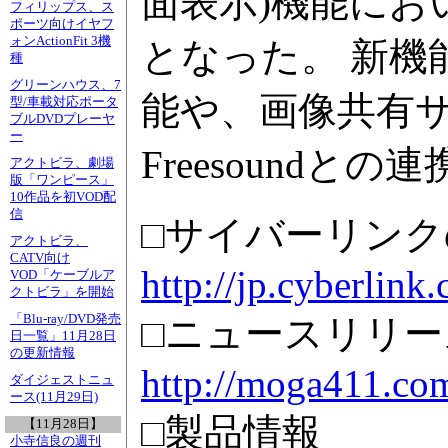
面表示)機能にお
フィリップス、ス
ポーツ向けイヤフ
ォンActionFit 3機
となった。 新機能
種
グリーンハウス、7
能や、画像共有サイ
型/車載対応ポータ
ブルDVDプレーヤ
ー
Freesoundと
アクトビラ、劇場
版「ワンピース」
10作品を初VOD配
信
□サイバーリン
アクトビラ、
CATV向け
http://jp.cyberlink
VOD「ケーブルア
クトビラ」を開始
「Blu-ray/DVD発売
□ニュースリリース 
日一覧」11月28日
の更新情報
http://moga411.co
ダイジェストニュ
ース(11月29日)
□製品情報
【11月28日】
小寺信良の週刊