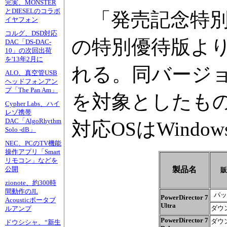
完実、MONSTER
とDIESELのコラボ
「発売記念特別
イヤフォン
コルグ、DSD対応
の特別優待版よりも
DAC「DS-DAC-
10」の次回出荷
を'13年2月に
れる。同バージ
ALO、真空管USB
ヘッドフォンアン
プ「The Pan Am」
を対象としたも
Cypher Labs、ハイ
レゾ携帯
DAC「AlgoRhythm
対応OSはWindows 
Solo -dB」
NEC、PCのTV機能
操作アプリ「Smart
リモコン」などを
製品名
公開
販
zionote、約300時
間動作のJL
パッ
PowerDirector 7
Acousticポータブ
Ultra
ダウ
ルアンプ
PowerDirector 7
ダウ
ドウシシャ、“新生