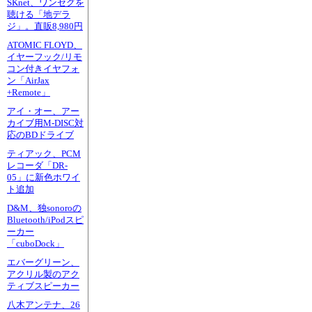
SKnet、ワンセグを
聴ける「地デラ
ジ」。直販8,980円
ATOMIC FLOYD、
イヤーフック/リモ
コン付きイヤフォ
ン「AirJax
+Remote」
アイ・オー、アー
カイブ用M-DISC対
応のBDドライブ
ティアック、PCM
レコーダ「DR-
05」に新色ホワイ
ト追加
D&M、独sonoroの
Bluetooth/iPodスピ
ーカー
「cuboDock」
エバーグリーン、
アクリル製のアク
ティブスピーカー
八木アンテナ、26