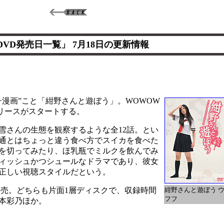
DVD発売日一覧」 7月18日の更新情報
漫画”こと「紺野さんと遊ぼう」。WOWOW
リリースがスタートする。
さんの生態を観察するような全12話。とい
通とはちょっと違う食べ方でスイカを食べた
を切ってみたり、ほ乳瓶でミルクを飲んでみ
ィッシュかつシュールなドラマであり、彼女
正しい視聴スタイルだという。
売。どちらも片面1層ディスクで、収録時間
紺野さんと遊ぼう 
フフ
山本彩乃ほか。