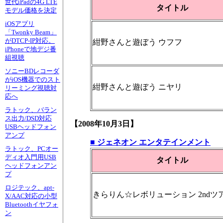
世代iPadの4G LTE
タイトル
モデル価格を決定
iOSアプリ
「Twonky Beam」
がDTCP-IP対応。
紺野さんと遊ぼう ウフフ
iPhoneで地デジ番
組視聴
ソニーBDレコーダ
がiOS機器でのスト
紺野さんと遊ぼう ニヤリ
リーミング視聴対
応へ
ラトック、バラン
ス出力/DSD対応
【2008年10月3日】
USBヘッドフォン
アンプ
■ ジェネオン エンタテインメント
ラトック、PCオー
ディオ入門用USB
タイトル
ヘッドフォンアン
プ
ロジテック、apt-
きらりん☆レボリューション 2ndツアー
X/AAC対応の小型
Bluetoothイヤフォ
ン