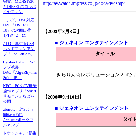
完実、MONSTER
http://av.watch.impress.co.jp/docs/dvdship/
とDIESELのコラボ
イヤフォン
コルグ、DSD対応
DAC「DS-DAC-
10」の次回出荷
【2008年8月8日】
を'13年2月に
■ ジェネオン エンタテインメント
ALO、真空管USB
ヘッドフォンアン
タイトル
プ「The Pan Am」
Cypher Labs、ハイ
レゾ携帯
DAC「AlgoRhythm
きらりん☆レボリューション 2ndツアー
Solo -dB」
NEC、PCのTV機能
操作アプリ「Smart
リモコン」などを
【2008年9月10日】
公開
■ ジェネオン エンタテインメント
zionote、約300時
間動作のJL
タイ
Acousticポータブ
ルアンプ
ドウシシャ、“新生