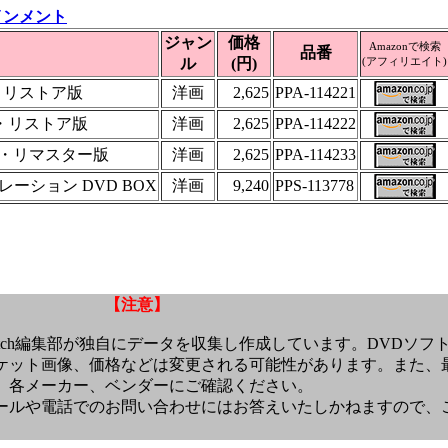
インメント
ジャン
価格
Amazonで検索
品番
ル
(円)
(アフィリエイト)
ル・リストア版
洋画
2,625
PPA-114221
ル・リストア版
洋画
2,625
PPA-114222
タル・リマスター版
洋画
2,625
PPA-114233
ーション DVD BOX
洋画
9,240
PPS-113778
【注意】
atch編集部が独自にデータを収集し作成しています。DVDソフ
ケット画像、価格などは変更される可能性があります。また、
、各メーカー、ベンダーにご確認ください。
ールや電話でのお問い合わせにはお答えいたしかねますので、