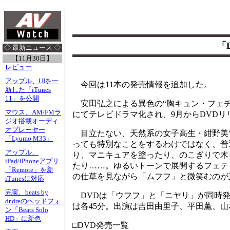
「
◇ 最新ニュース ◇
【11月30日】
レビュー
アップル、UIを一
今回は11本の発売情報を追加した。
新した「iTunes
11」を公開
安田弘之による異色の“胸キュン・フェチ
マウス、AM/FMラ
にてテレビドラマ化され、9月からDVD
ジオ搭載オーディ
オプレーヤー
目立たない、天然系の女子高生・紺野美雪
「Lyumo M33」
っても特別なことをするわけではなく、普
アップル、
り、マニキュアを塗ったり、のこぎりで木
iPad/iPhoneアプリ
たり……。ゆるいトーンで展開するフェテ
「Remote」を新
の仕草を見ながら「ムフフ」と微笑むのが
iTunesに対応
完実、beats by
DVDは「ウフフ」と「ニヤリ」が同時発
dr.dreのヘッドフォ
は各45分。出演は吉田由里子、平田薫、
ン「Beats Solo
HD」に新色
□DVD発売一覧