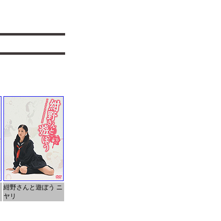
ウ
紺野さんと遊ぼう ニ
ヤリ