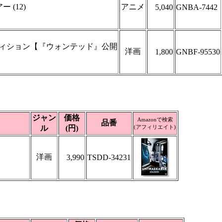
 (12)
アニメ
5,040
GNBA-7442
・エディション【『ウォンテッド』公開
洋画
1,800
GNBF-95530
ジャン
価格
Amazonで検索
品番
ル
(円)
(アフィリエイト)
洋画
3,990
TSDD-34231