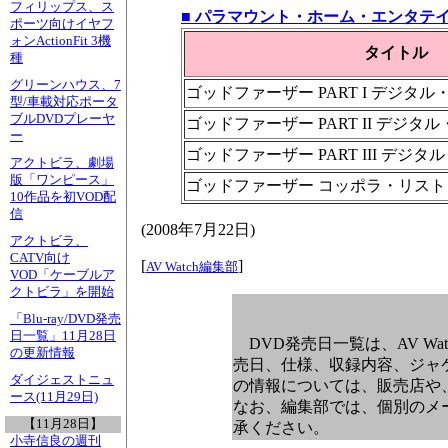
フィリップス、ス
■ パラマウント・ホーム・エンタテ
ポーツ向けイヤフ
ォンActionFit 3機
タイトル
種
グリーンハウス、7
ゴッドファーザー PART I デジタ
型/車載対応ポータ
ブルDVDプレーヤ
ゴッドファーザー PART II デジタ
ー
ゴッドファーザー PART III デジ
アクトビラ、劇場
版「ワンピース」
ゴッドファーザー コッポラ・リストレ
10作品を初VOD配
信
(
2008年7月22日
)
アクトビラ、
CATV向け
[
]
AV Watch編集部
VOD「ケーブルア
クトビラ」を開始
「Blu-ray/DVD発売
日一覧」11月28日
DVD発売日一覧は、AV W
の更新情報
売日、仕様、収録内容、ジャ
ダイジェストニュ
の情報については、販売店や
ース(11月29日)
なお、編集部では、個別のメ
【11月28日】
承ください。
小寺信良の週刊