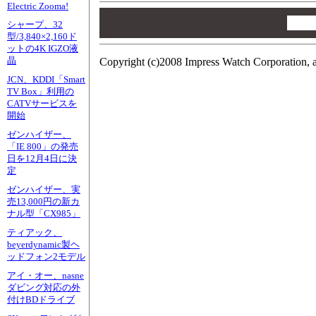
Electric Zooma!
00
00
シャープ、32
00
型/3,840×2,160ド
ットの4K IGZO液
晶
Copyright (c)2008 Impress Watch Corporation, a
JCN、KDDI「Smart
TV Box」利用の
CATVサービスを
開始
ゼンハイザー、
「IE 800」の発売
日を12月4日に決
定
ゼンハイザー、実
売13,000円の新カ
ナル型「CX985」
ティアック、
beyerdynamic製ヘ
ッドフォン2モデル
アイ・オー、nasne
ダビング対応の外
付けBDドライブ