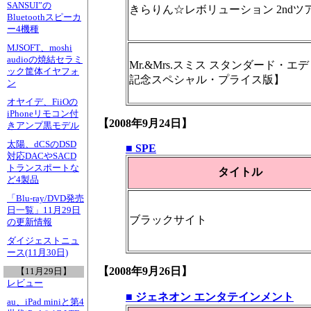
SANSUI”の
きらりん☆レボリューション 2ndツアー
Bluetoothスピーカ
ー4機種
MJSOFT、moshi
audioの焼結セラミ
Mr.&Mrs.スミス スタンダード
ック筐体イヤフォ
記念スペシャル・プライス版】
ン
オヤイデ、FiiOの
iPhoneリモコン付
【2008年9月24日】
きアンプ黒モデル
太陽、dCSのDSD
■ SPE
対応DACやSACD
トランスポートな
タイトル
ど4製品
「Blu-ray/DVD発売
日一覧」11月29日
ブラックサイト
の更新情報
ダイジェストニュ
ース(11月30日)
【2008年9月26日】
【11月29日】
レビュー
■ ジェネオン エンタテインメント
au、iPad miniと第4