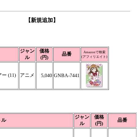
【新規追加】
ジャン
価格
Amazonで検索
品番
ル
(円)
(アフィリエイト)
 (11)
アニメ
5,040
GNBA-7441
ジャン
価格
トル
品番
ル
(円)