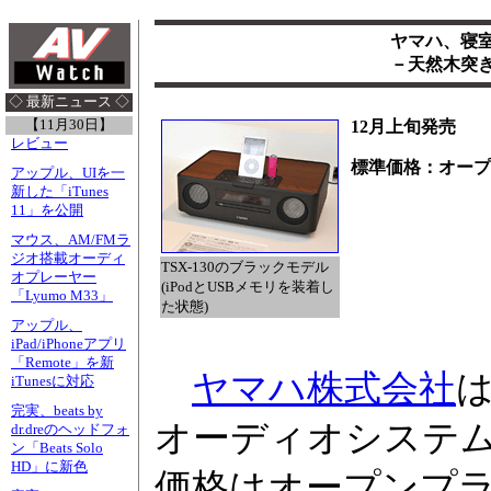
ヤマハ、寝室
－天然木突
◇ 最新ニュース ◇
【11月30日】
12月上旬発売
レビュー
標準価格：オープ
アップル、UIを一
新した「iTunes
11」を公開
マウス、AM/FMラ
ジオ搭載オーディ
TSX-130のブラックモデル
オプレーヤー
(iPodとUSBメモリを装着し
「Lyumo M33」
た状態)
アップル、
iPad/iPhoneアプリ
「Remote」を新
ヤマハ株式会社
は
iTunesに対応
完実、beats by
オーディオシステム
dr.dreのヘッドフォ
ン「Beats Solo
HD」に新色
価格はオープンプラ