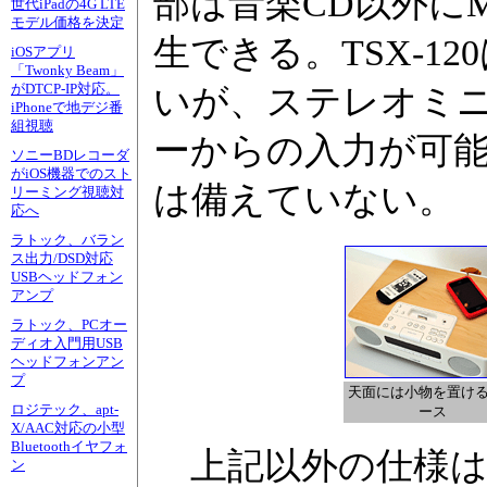
部は音楽CD以外にMP
世代iPadの4G LTE
モデル価格を決定
生できる。TSX-1
iOSアプリ
「Twonky Beam」
がDTCP-IP対応。
いが、ステレオミ
iPhoneで地デジ番
組視聴
ーからの入力が可能。
ソニーBDレコーダ
がiOS機器でのスト
は備えていない。
リーミング視聴対
応へ
ラトック、バラン
ス出力/DSD対応
USBヘッドフォン
アンプ
ラトック、PCオー
ディオ入門用USB
ヘッドフォンアン
プ
天面には小物を置け
ロジテック、apt-
ース
X/AAC対応の小型
Bluetoothイヤフォ
上記以外の仕様は
ン