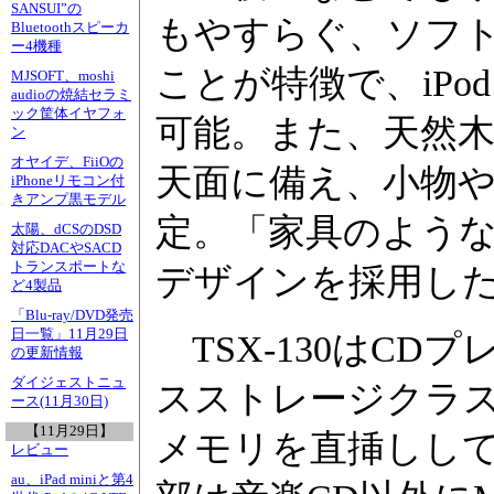
SANSUI”の
もやすらぐ、ソフ
Bluetoothスピーカ
ー4機種
ことが特徴で、iP
MJSOFT、moshi
audioの焼結セラミ
ック筐体イヤフォ
可能。また、天然
ン
オヤイデ、FiiOの
天面に備え、小物
iPhoneリモコン付
きアンプ黒モデル
定。「家具のよう
太陽、dCSのDSD
対応DACやSACD
トランスポートな
デザインを採用し
ど4製品
「Blu-ray/DVD発売
日一覧」11月29日
TSX-130はCD
の更新情報
ダイジェストニュ
スストレージクラス
ース(11月30日)
【11月29日】
メモリを直挿しして
レビュー
au、iPad miniと第4