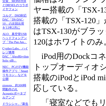
完実、MONSTER
とDIESELのコラボ
ヤー搭載の「TSX-
イヤフォン
コルグ、DSD対応
搭載の「TSX-120
DAC「DS-DAC-
10」の次回出荷
を'13年2月に
はTSX-130がブラッ
ALO、真空管USB
ヘッドフォンアン
120はホワイトのみ
プ「The Pan Am」
Cypher Labs、ハイ
レゾ携帯
iPod用のDock
DAC「AlgoRhythm
Solo -dB」
トップオーディオシ
NEC、PCのTV機能
操作アプリ「Smart
搭載のiPodとiPod mini
リモコン」などを
公開
zionote、約300時
応している。
間動作のJL
Acousticポータブ
ルアンプ
「寝室などでもリ
ドウシシャ、“新生