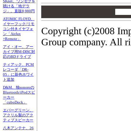
SKnet、ワンセグを
聴ける「地デラ
00
ジ」。直販8,980円
00
00
ATOMIC FLOYD、
イヤーフック/リモ
Copyright (c)2008 Imp
コン付きイヤフォ
ン「AirJax
Group company. All ri
+Remote」
アイ・オー、アー
カイブ用M-DISC対
応のBDドライブ
ティアック、PCM
レコーダ「DR-
05」に新色ホワイ
ト追加
D&M、独sonoroの
Bluetooth/iPodスピ
ーカー
「cuboDock」
エバーグリーン、
アクリル製のアク
ティブスピーカー
八木アンテナ、26