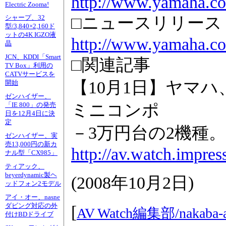
http://www.yamaha.co
Electric Zooma!
□ニュースリリース
シャープ、32
型/3,840×2,160ド
ットの4K IGZO液
http://www.yamaha.co
晶
JCN、KDDI「Smart
□関連記事
TV Box」利用の
CATVサービスを
【10月1日】ヤマハ、
開始
ゼンハイザー、
ミニコンポ
「IE 800」の発売
日を12月4日に決
定
－3万円台の2機種
ゼンハイザー、実
売13,000円の新カ
http://av.watch.impre
ナル型「CX985」
ティアック、
beyerdynamic製ヘ
(
2008年10月2日
)
ッドフォン2モデル
アイ・オー、nasne
ダビング対応の外
[
AV Watch編集部/
nakaba-
付けBDドライブ