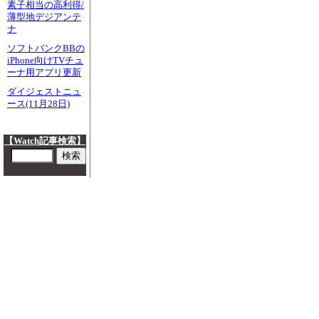
素子相当の高利得/
薄型地デジアンテ
ナ
ソフトバンクBBの
iPhone向けTVチュ
ーナ用アプリ更新
ダイジェストニュ
ース(11月28日)
【Watch記事検索】