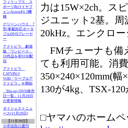
フィリップス、ス
力は15W×2ch。
ポーツ向けイヤフ
ォンActionFit 3機
種
ジユニット2基。周波
グリーンハウス、7
型/車載対応ポータ
20kHz。エンクロ
ブルDVDプレーヤ
ー
アクトビラ、劇場
FMチューナも備
版「ワンピース」
10作品を初VOD配
ても利用可能。消費
信
アクトビラ、
350×240×120m
CATV向け
VOD「ケーブルア
クトビラ」を開始
130が4kg、TSX-
「Blu-ray/DVD発売
日一覧」11月28日
の更新情報
ダイジェストニュ
ース(11月29日)
□ヤマハのホームペ
【11月28日】
小寺信良の週刊