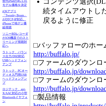
コンテンツ選択(D
世代iPadの4G LTE
モデル価格を決定
続タイムアウトし
iOSアプリ
「Twonky Beam」
戻るように修正
がDTCP-IP対応。
iPhoneで地デジ番
組視聴
ソニーBDレコーダ
がiOS機器でのスト
リーミング視聴対
□バッファローのホー
応へ
http://buffalo.jp/
ラトック、バラン
ス出力/DSD対応
USBヘッドフォン
□ファームのダウンロード
アンプ
http://buffalo.jp/downloa
ラトック、PCオー
ディオ入門用USB
□ファームのダウンロード
ヘッドフォンアン
プ
http://buffalo.jp/downloa
ロジテック、apt-
X/AAC対応の小型
□製品情報
Bluetoothイヤフォ
ン
http://buffalo.jp/products