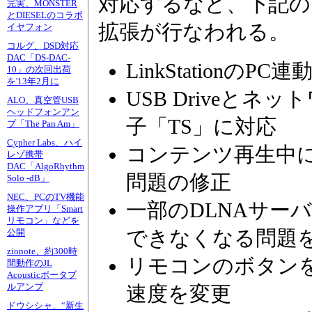
対応するなど、下記の
完実、MONSTER
とDIESELのコラボ
拡張が行なわれる。
イヤフォン
コルグ、DSD対応
DAC「DS-DAC-
LinkStationの
10」の次回出荷
を'13年2月に
USB Driveと
ALO、真空管USB
ヘッドフォンアン
子「TS」に対応
プ「The Pan Am」
Cypher Labs、ハイ
コンテンツ再生中
レゾ携帯
DAC「AlgoRhythm
問題の修正
Solo -dB」
NEC、PCのTV機能
一部のDLNAサー
操作アプリ「Smart
リモコン」などを
できなくなる問題
公開
zionote、約300時
リモコンのボタン
間動作のJL
Acousticポータブ
ルアンプ
速度を変更
ドウシシャ、“新生