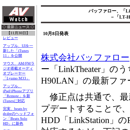
バッファロー、「Lin
－「LT-
◇ 最新ニュース ◇
【11月30日】
10月8日発表
レビュー
アップル、UIを一
新した「iTunes
株式会社バッファロー
11」を公開
マウス、AM/FMラ
ー「LinkTheater」の
ジオ搭載オーディ
オプレーヤー
H90LAN」の最新フ
「Lyumo M33」
アップル、
iPad/iPhoneアプリ
修正点は共通で、最新のV
「Remote」を新
iTunesに対応
プデートすることで、
完実、beats by
dr.dreのヘッドフォ
HDD「LinkStatio
ン「Beats Solo
HD」に新色