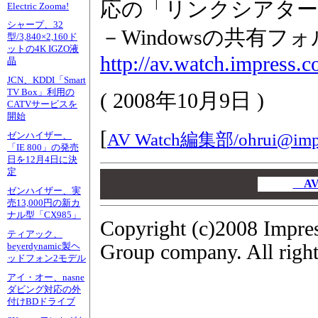
応の「リンクシアター
Electric Zooma!
シャープ、32
－Windowsの共有フ
型/3,840×2,160ド
ットの4K IGZO液
http://av.watch.impress.
晶
JCN、KDDI「Smart
TV Box」利用の
(
2008年10月9日
)
CATVサービスを
開始
[
AV Watch編集部/
ohrui@impr
ゼンハイザー、
「IE 800」の発売
日を12月4日に決
定
00
00
AV
ゼンハイザー、実
00
売13,000円の新カ
ナル型「CX985」
Copyright (c)2008 Impre
ティアック、
Group company. All right
beyerdynamic製ヘ
ッドフォン2モデル
アイ・オー、nasne
ダビング対応の外
付けBDドライブ