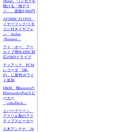
SKnet、ワンセグを
聴ける「地デラ
ジ」。直販8,980円
ATOMIC FLOYD、
イヤーフック/リモ
コン付きイヤフォ
ン「AirJax
+Remote」
アイ・オー、アー
カイブ用M-DISC対
応のBDドライブ
ティアック、PCM
レコーダ「DR-
05」に新色ホワイ
ト追加
D&M、独sonoroの
Bluetooth/iPodスピ
ーカー
「cuboDock」
エバーグリーン、
アクリル製のアク
ティブスピーカー
八木アンテナ、26