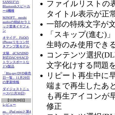
ファイルリストの
SANSUI”の
Bluetoothスピーカ
ー4機種
タイトル表示が正
MJSOFT、moshi
一部の特殊文字が
audioの焼結セラミ
ック筐体イヤフォ
ン
「スキップ(進む)
オヤイデ、FiiOの
iPhoneリモコン付
生時のみ使用でき
きアンプ黒モデル
コンテンツ選択(D
太陽、dCSのDSD
対応DACやSACD
トランスポートな
文字化けする問題
ど4製品
リピート再生中に
「Blu-ray/DVD発売
日一覧」11月29日
の更新情報
端まで再生したあ
ダイジェストニュ
ース(11月30日)
も再生アイコンが
【11月29日】
修正
レビュー
au、iPad miniと第4