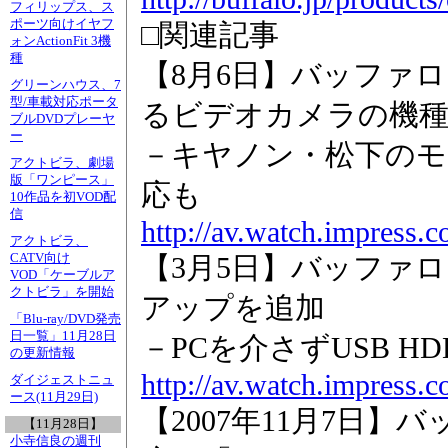
フィリップス、ス
ポーツ向けイヤフ
□関連記事
ォンActionFit 3機
種
【8月6日】バッファロー、
グリーンハウス、7
型/車載対応ポータ
るビデオカメラの機種
ブルDVDプレーヤ
ー
－キヤノン・松下のモデ
アクトビラ、劇場
版「ワンピース」
応も
10作品を初VOD配
信
http://av.watch.impress.
アクトビラ、
CATV向け
【3月5日】バッファロー、
VOD「ケーブルア
クトビラ」を開始
アップを追加
「Blu-ray/DVD発売
日一覧」11月28日
－PCを介さずUSB 
の更新情報
http://av.watch.impress.
ダイジェストニュ
ース(11月29日)
【2007年11月7日】バ
【11月28日】
小寺信良の週刊