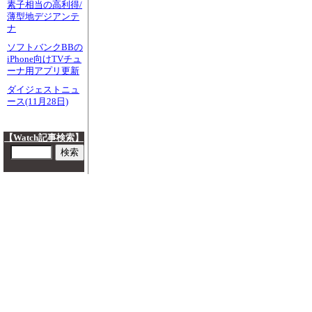
素子相当の高利得/
薄型地デジアンテ
ナ
ソフトバンクBBの
iPhone向けTVチュ
ーナ用アプリ更新
ダイジェストニュ
ース(11月28日)
【Watch記事検索】