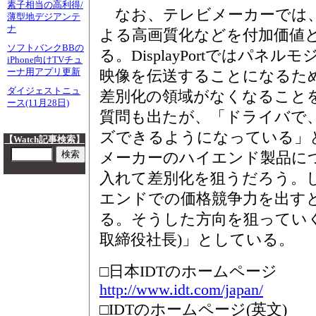
素子相当の高利得/
なお、テレビメーカーでは、
薄型地デジアンテ
ナ
よる高画質化などを付加価値
ソフトバンクBBの
る。DisplayPortではパネ
iPhone向けTVチュ
ーナ用アプリ更新
映像を伝送することになるた
ダイジェストニュ
差別化の領域がなくなることを
ース(11月28日)
質問も出たが、「ドライバで
ズできるようになっている」
【Watch記事検索】
メーカーのハイエンド製品に
入れて差別化を狙うだろう。
エンドでの価格競争力を出す
る。そうした方向を狙っていく(
取締役社長)」としている。
□日本IDTのホームページ
http://www.idt.com/japan/
□IDTのホームページ(英文)