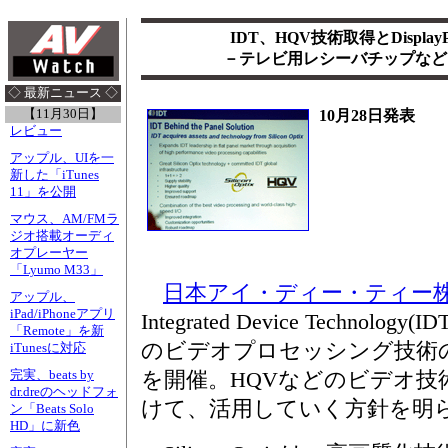
IDT、HQV技術取得とDispla
－テレビ用レシーバチップなど
◇ 最新ニュース ◇
【11月30日】
10月28日発表
レビュー
アップル、UIを一
新した「iTunes
11」を公開
マウス、AM/FMラ
ジオ搭載オーディ
オプレーヤー
「Lyumo M33」
日本アイ・ディー・ティー
アップル、
iPad/iPhoneアプリ
Integrated Device Technology
「Remote」を新
のビデオプロセッシング技術
iTunesに対応
完実、beats by
を開催。HQVなどのビデオ技術をD
dr.dreのヘッドフォ
けて、活用していく方針を明
ン「Beats Solo
HD」に新色