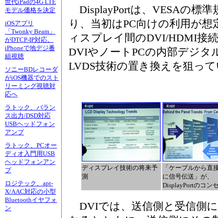
世代iPadの4G LTE
DisplayPortは、VESA
モデル価格を決定
り、当初はPC向けの利用が想
iOSアプリ
「Twonky Beam」
ィスプレイ間のDVI/HDMI
がDTCP-IP対応。
iPhoneで地デジ番
DVIやノートPCの内部デジ
組視聴
LVDS技術の置き換えを狙っ
ソニーBDレコーダ
がiOS機器でのスト
リーミング視聴対
応へ
ラトック、バラン
ス出力/DSD対応
USBヘッドフォン
アンプ
ラトック、PCオー
ディオ入門用USB
ヘッドフォンアン
ディスプレイ技術の将来予
「ケーブルから直
プ
測
に信号伝送」が、
ロジテック、apt-
DisplayPortのコ
X/AAC対応の小型
Bluetoothイヤフォ
DVIでは、送信側と受信側に
ン