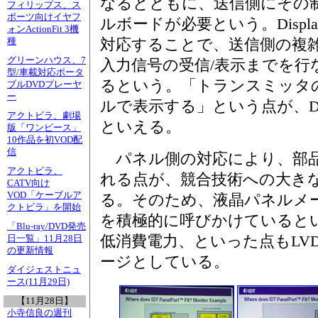
なるとともに、送信側にその
フィリップス、ス
ポーツ向けイヤフ
ルボードが必要という。Displa
ォンActionFit 3機
種
対応することで、送信側の複
グリーンハウス、7
入力信号の受信/表示までを行
型/車載対応ポータ
るという。「トランスミッタ
ブルDVDプレーヤ
ー
ルで表示する」という点が、Disp
アクトビラ、劇場
といえる。
版「ワンピース」
10作品を初VOD配
信
パネル側の対応により、部品
アクトビラ、
れる点が、競合技術への大き
CATV向け
VOD「ケーブルア
る。そのため、液晶パネルメーカーに
クトビラ」を開始
を積極的に呼びかけていると
「Blu-ray/DVD発売
低消費電力、といった点もLV
日一覧」11月28日
の更新情報
ージとしている。
ダイジェストニュ
ース(11月29日)
【11月28日】
小寺信良の週刊