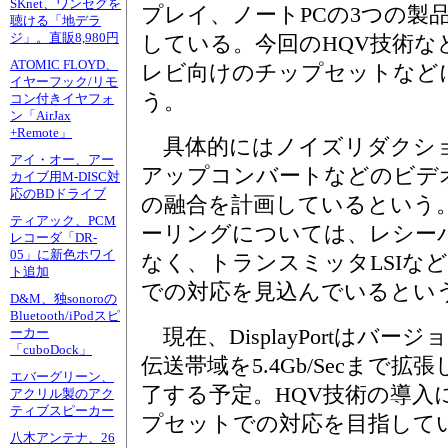
SKnet、ワンセグを
プレイ、ノートPCの3つの製
聴ける「地デラ
ジ」。直販8,980円
している。今回のHQV技術な
ATOMIC FLOYD、
レビ向けのチップセットなど
イヤーフック/リモ
う。
コン付きイヤフォ
ン「AirJax
+Remote」
具体的にはノイズリダクシ
アイ・オー、アー
アップコンバートなどのビデ
カイブ用M-DISC対
応のBDドライブ
の融合を計画しているという
ティアック、PCM
ーリングについては、レシー
レコーダ「DR-
05」に新色ホワイ
なく、トランスミッタLSIな
ト追加
での対応を見込んでいるとい
D&M、独sonoroの
Bluetooth/iPodスピ
現在、DisplayPortはバージョ
ーカー
「cuboDock」
伝送帯域を5.4Gb/Secまで拡
エバーグリーン、
了する予定。HQV技術の導入
アクリル製のアク
ティブスピーカー
プセットでの対応を目指して
八木アンテナ、26