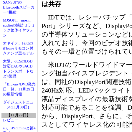
SANSUI”の
は共存
Bluetoothスピーカ
ー4機種
IDTでは、レシーバチップ「Pa
MJSOFT、moshi
Port」シリーズなど、DisplayP
audioの焼結セラミ
ック筐体イヤフォ
の半導体ソリューションなど
ン
入れており、今回のビデオ技
オヤイデ、FiiOの
iPhoneリモコン付
もその一環と位置づけられて
きアンプ黒モデル
太陽、dCSのDSD
米IDTのワールドワイドマ
対応DACやSACD
トランスポートな
ング担当バイスプレジデント
ど4製品
は、同社のDisplayPort関連
「Blu-ray/DVD発売
240Hz対応、LEDバックラ
日一覧」11月29日
の更新情報
液晶ディスプレイの最新技術を紹介し
ダイジェストニュ
対応可能であることを強調。DVI
ース(11月30日)
から、DisplayPort、さら
【11月29日】
レビュー
スとしてワイヤレス化の可能
au、iPad miniと第4