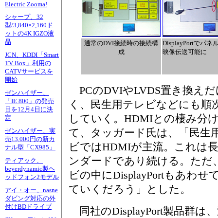
Electric Zooma!
シャープ、32
型/3,840×2,160ド
ットの4K IGZO液
晶
通常のDVI接続時の接続構
DisplayPortでパ
成
映像伝送可能に
JCN、KDDI「Smart
TV Box」利用の
CATVサービスを
開始
PCのDVIやLVDS置き換え
ゼンハイザー、
「IE 800」の発売
く、民生用テレビなどにも順
日を12月4日に決
していく。HDMIとの棲み分
定
て、タッガード氏は、「民生
ゼンハイザー、実
売13,000円の新カ
ビではHDMIが主流。これは
ナル型「CX985」
ンダードであり続ける。ただ
ティアック、
beyerdynamic製ヘ
ビの中にDisplayPortもあ
ッドフォン2モデル
ていくだろう」とした。
アイ・オー、nasne
ダビング対応の外
付けBDドライブ
同社のDisplayPort製品群