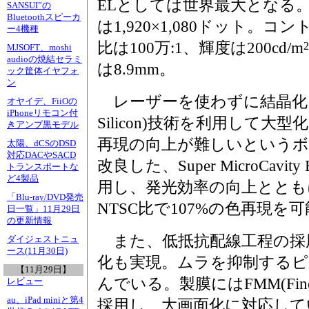
ELとしては世界最大となる
SANSUI”の
Bluetoothスピーカ
は1,920×1,080ドット。コ
ー4機種
比は100万:1、輝度は200cd/m
2
MJSOFT、moshi
audioの焼結セラミ
は8.9mm。
ック筐体イヤフォ
ン
レーザーを使わずに結晶化を行なう
オヤイデ、FiiOの
iPhoneリモコン付
Silicon)技術を利用して
きアンプ黒モデル
再現の向上が難しいという
太陽、dCSのDSD
対応DACやSACD
改良した、Super MicroCavity 
トランスポートな
ど4製品
用し、発光効率の向上ととも
「Blu-ray/DVD発売
NTSC比で107%の色再現を
日一覧」11月29日
の更新情報
また、低抵抗配線工程の採
ダイジェストニュ
ース(11月30日)
化も実現。ムラを抑制するピ
【11月29日】
んでいる。製膜にはFMM(Fine 
レビュー
au、iPad miniと第4
採用し、大画面化に対応して