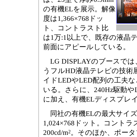
の有機ELを展示。解像
度は1,366×768ドッ
ト、コントラスト比
は1万:1以上で、既存の液晶
前面にアピールしている。
LG DISPLAYのブースでは
うフルHD液晶テレビの技術
イドLEDやLED配列の工夫
いる。さらに、240Hz駆動
に加え、有機ELディスプレ
同社の有機ELの最大サイズ
1,024×768ドット。コント
200cd/m
。そのほか、ポータ
2