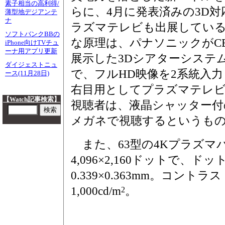
素子相当の高利得/
らに、4月に発表済みの3D対
薄型地デジアンテ
ナ
ラズマテレビも出展してい
ソフトバンクBBの
な原理は、パナソニックがCE
iPhone向けTVチュ
ーナ用アプリ更新
展示した3Dシアターシステ
ダイジェストニュ
で、フルHD映像を2系統入
ース(11月28日)
右目用としてプラズマテレビに
【Watch記事検索】
視聴者は、液晶シャッター
メガネで視聴するというも
また、63型の4Kプラズマ
4,096×2,160ドットで、ド
0.339×0.363mm。コントラス
1,000cd/m
。
2