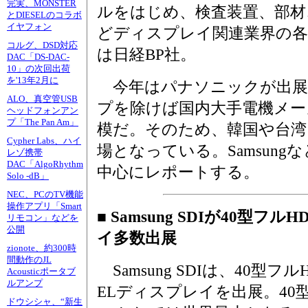
完実、MONSTER
ルをはじめ、検査装置、部材
とDIESELのコラボ
イヤフォン
どディスプレイ関連業界の各
コルグ、DSD対応
は日経BP社。
DAC「DS-DAC-
10」の次回出荷
を'13年2月に
今年はパナソニックが出展
ALO、真空管USB
プを除けば国内大手電機メー
ヘッドフォンアン
プ「The Pan Am」
模だ。そのため、韓国や台湾
Cypher Labs、ハイ
場となっている。Samsun
レゾ携帯
DAC「AlgoRhythm
中心にレポートする。
Solo -dB」
NEC、PCのTV機能
操作アプリ「Smart
■ Samsung SDIが40型
リモコン」などを
公開
イ多数出展
zionote、約300時
間動作のJL
Samsung SDIは、40型フル
Acousticポータブ
ルアンプ
ELディスプレイを出展。40
ドウシシャ、“新生