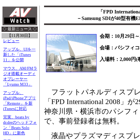
「FPD Internatio
－Samsung SDIが40型有
◇ 最新ニュース ◇
【11月30日】
会期：10月29日～
レビュー
会場：パシフィコ
アップル、UIを一
新した「iTunes
入場料：2,000円
11」を公開
マウス、AM/FMラ
ジオ搭載オーディ
オプレーヤー
「Lyumo M33」
フラットパネルディスプレ
アップル、
iPad/iPhoneアプリ
「FPD International 2
「Remote」を新
iTunesに対応
神奈川県・横浜市のパシフィコ
完実、beats by
で、事前登録者は無料。
dr.dreのヘッドフォ
ン「Beats Solo
HD」に新色
液晶やプラズマディスプレ