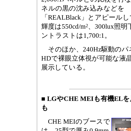
ネルの黒の沈み込みなどを
「REALBlack」とアピール
輝度は550cd/m
、300lux照
2
ントラストは1,700:1。
そのほか、240Hz駆動のパ
HDで裸眼立体視が可能な液
展示している。
■ LGやCHE MEIも有機E
も
CHE MEIのブースで
は、25型で厚み0.9mm