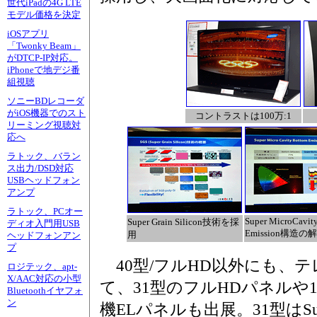
世代iPadの4G LTE
モデル価格を決定
iOSアプリ
「Twonky Beam」
がDTCP-IP対応。
iPhoneで地デジ番
組視聴
ソニーBDレコーダ
がiOS機器でのスト
コントラストは100万:1
リーミング視聴対
応へ
ラトック、バラン
ス出力/DSD対応
USBヘッドフォン
アンプ
ラトック、PCオー
Super MicroCavit
Super Grain Silicon技術を採
ディオ入門用USB
Emission構造の
用
ヘッドフォンアン
プ
40型/フルHD以外にも、テ
ロジテック、apt-
X/AAC対応の小型
て、31型のフルHDパネルや14型
Bluetoothイヤフォ
ン
機ELパネルも出展。31型はSuper M