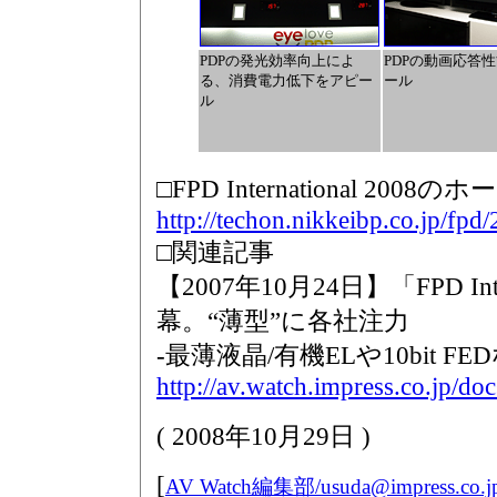
PDPの発光効率向上によ
PDPの動画応答
る、消費電力低下をアピー
ール
ル
□FPD International 200
http://techon.nikkeibp.co.jp/fpd
□関連記事
【2007年10月24日】「FPD Inter
幕。“薄型”に各社注力
-最薄液晶/有機ELや10bit FE
http://av.watch.impress.co.jp/d
(
2008年10月29日
)
[
AV Watch編集部/
usuda@impress.co.j