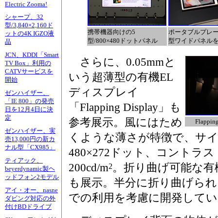
Electric Zooma!
シャープ、32
型/3,840×2,160ド
携帯機器向けの5
ポータブルプレー
ットの4K IGZO液
型/800×480ドットパネル
型ワイドパネル
晶
JCN、KDDI「Smart
さらに、0.05mmと
TV Box」利用の
CATVサービスを
いう超薄型の有機EL
開始
ディスプレイ
ゼンハイザー、
「IE 800」の発売
「Flapping Display」も
日を12月4日に決
定
参考展示。風にはため
Flapp
ゼンハイザー、実
くような薄さが特徴で、サイ
売13,000円の新カ
ナル型「CX985」
480×272ドット、コントラス
ティアック、
200cd/m
。折り曲げ可能な有機EL「
2
beyerdynamic製ヘ
ッドフォン2モデル
も展示。半分に折り曲げられ
アイ・オー、nasne
での利用を考慮に開発してい
ダビング対応の外
付けBDドライブ