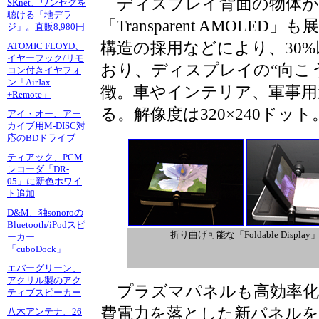
ディスプレイ背面の物体が
SKnet、ワンセグを
聴ける「地デラ
「Transparent AMOL
ジ」。直販8,980円
構造の採用などにより、30
ATOMIC FLOYD、
イヤーフック/リモ
おり、ディスプレイの“向こ
コン付きイヤフォ
ン「AirJax
徴。車やインテリア、軍事用
+Remote」
る。解像度は320×240ドット
アイ・オー、アー
カイブ用M-DISC対
応のBDドライブ
ティアック、PCM
レコーダ「DR-
05」に新色ホワイ
ト追加
D&M、独sonoroの
Bluetooth/iPodスピ
折り曲げ可能な「Foldable Display
ーカー
「cuboDock」
エバーグリーン、
アクリル製のアク
プラズマパネルも高効率化
ティブスピーカー
費電力を落とした新パネルを
八木アンテナ、26