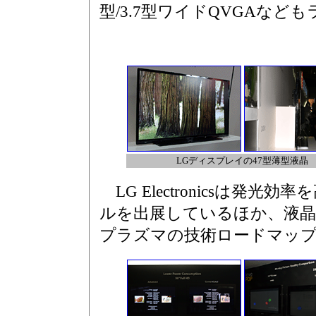
型/3.7型ワイドQVGAな
LGディスプレイの47型薄型液晶
LG Electronicsは発
ルを出展しているほか、液
プラズマの技術ロードマッ