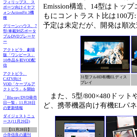
フィリップス、ス
Emission構造、14型は
ポーツ向けイヤフ
ォンActionFit 3機
もにコントラスト比は100万:1
種
予定は未定だが、開発は順次
グリーンハウス、7
型/車載対応ポータ
ブルDVDプレーヤ
ー
アクトビラ、劇場
版「ワンピース」
10作品を初VOD配
信
アクトビラ、
31型フルHD有機ELディス
CATV向け
プレイ
VOD「ケーブルア
クトビラ」を開始
また、5型/800×480ドットや
「Blu-ray/DVD発売
日一覧」11月28日
ど、携帯機器向け有機ELパ
の更新情報
ダイジェストニュ
ース(11月29日)
【11月28日】
小寺信良の週刊