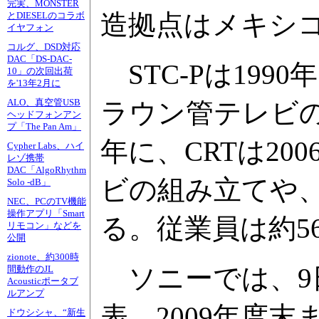
完実、MONSTER
造拠点はメキシコ
とDIESELのコラボ
イヤフォン
コルグ、DSD対応
DAC「DS-DAC-
STC-Pは19
10」の次回出荷
を'13年2月に
ALO、真空管USB
ラウン管テレビの
ヘッドフォンアン
プ「The Pan Am」
年に、CRTは20
Cypher Labs、ハイ
レゾ携帯
DAC「AlgoRhythm
ビの組み立てや、B
Solo -dB」
NEC、PCのTV機能
操作アプリ「Smart
る。従業員は約5
リモコン」などを
公開
zionote、約300時
ソニーでは、9
間動作のJL
Acousticポータブ
ルアンプ
表。2009年度
ドウシシャ、“新生