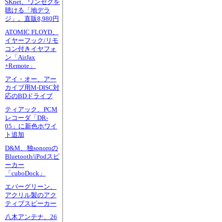
SKnet、ワンセグを
聴ける「地デラ
ジ」。直販8,980円
ATOMIC FLOYD、
イヤーフック/リモ
コン付きイヤフォ
ン「AirJax
+Remote」
アイ・オー、アー
カイブ用M-DISC対
応のBDドライブ
ティアック、PCM
レコーダ「DR-
05」に新色ホワイ
ト追加
D&M、独sonoroの
Bluetooth/iPodスピ
ーカー
「cuboDock」
エバーグリーン、
アクリル製のアク
ティブスピーカー
八木アンテナ、26