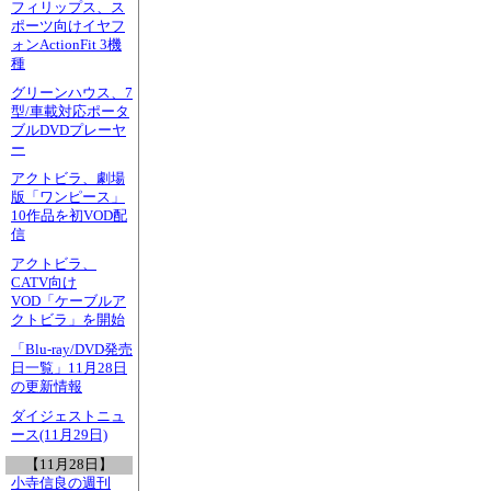
フィリップス、ス
ポーツ向けイヤフ
ォンActionFit 3機
種
グリーンハウス、7
型/車載対応ポータ
ブルDVDプレーヤ
ー
アクトビラ、劇場
版「ワンピース」
10作品を初VOD配
信
アクトビラ、
CATV向け
VOD「ケーブルア
クトビラ」を開始
「Blu-ray/DVD発売
日一覧」11月28日
の更新情報
ダイジェストニュ
ース(11月29日)
【11月28日】
小寺信良の週刊