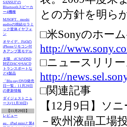
SANSUI”の
Bluetoothスピーカ
との方針を明ら
ー4機種
MJSOFT、moshi
audioの焼結セラミ
ック筐体イヤフォ
□米Sonyのホー
ン
オヤイデ、FiiOの
http://www.sony.c
iPhoneリモコン付
きアンプ黒モデル
□ニュースリリー
太陽、dCSのDSD
対応DACやSACD
トランスポートな
http://news.sel.so
ど4製品
「Blu-ray/DVD発売
日一覧」11月29日
□関連記事
の更新情報
ダイジェストニュ
【12月9日】ソニ
ース(11月30日)
【11月29日】
レビュー
－欧州液晶工場
au、iPad miniと第4