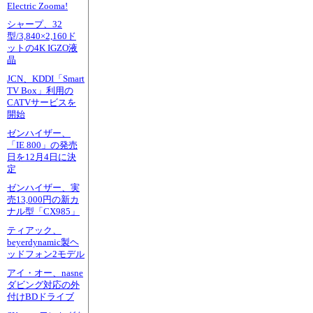
Electric Zooma!
シャープ、32
型/3,840×2,160ド
ットの4K IGZO液
晶
JCN、KDDI「Smart
TV Box」利用の
CATVサービスを
開始
ゼンハイザー、
「IE 800」の発売
日を12月4日に決
定
ゼンハイザー、実
売13,000円の新カ
ナル型「CX985」
ティアック、
beyerdynamic製ヘ
ッドフォン2モデル
アイ・オー、nasne
ダビング対応の外
付けBDドライブ