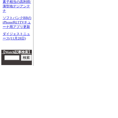
素子相当の高利得/
薄型地デジアンテ
ナ
ソフトバンクBBの
iPhone向けTVチュ
ーナ用アプリ更新
ダイジェストニュ
ース(11月28日)
【Watch記事検索】