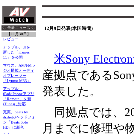
◇ 最新ニュース ◇
12月9日発表(米国時間)
【11月30日】
レビュー
アップル、UIを一
新した「iTunes
米Sony Electron
11」を公開
マウス、AM/FMラ
ジオ搭載オーディ
産拠点であるSony Pi
オプレーヤー
「Lyumo M33」
発表した。
アップル、
iPad/iPhoneアプリ
「Remote」を新
iTunesに対応
同拠点では、20
完実、beats by
dr.dreのヘッドフォ
ン「Beats Solo
月までに修理や
HD」に新色