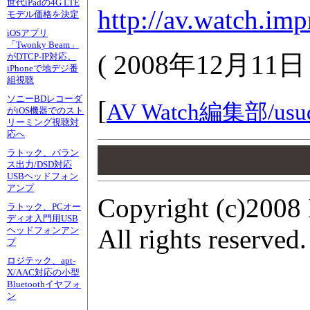
世代iPadの4G LTE
http://av.watch.im
モデル価格を決定
iOSアプリ
「Twonky Beam」
(
2008年12月11
がDTCP-IP対応。
iPhoneで地デジ番
組視聴
ソニーBDレコーダ
[
AV Watch編集部/
usu
がiOS機器でのスト
リーミング視聴対
応へ
00
ラトック、バラン
00
ス出力/DSD対応
00
USBヘッドフォン
アンプ
Copyright (c)2008
ラトック、PCオー
ディオ入門用USB
All rights reserved.
ヘッドフォンアン
プ
ロジテック、apt-
X/AAC対応の小型
Bluetoothイヤフォ
ン