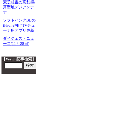
素子相当の高利得/
薄型地デジアンテ
ナ
ソフトバンクBBの
iPhone向けTVチュ
ーナ用アプリ更新
ダイジェストニュ
ース(11月28日)
【Watch記事検索】