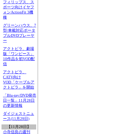
フィリップス、ス
ポーツ向けイヤフ
ォンActionFit 3機
種
グリーンハウス、7
型/車載対応ポータ
ブルDVDプレーヤ
ー
アクトビラ、劇場
版「ワンピース」
10作品を初VOD配
信
アクトビラ、
CATV向け
VOD「ケーブルア
クトビラ」を開始
「Blu-ray/DVD発売
日一覧」11月28日
の更新情報
ダイジェストニュ
ース(11月29日)
【11月28日】
小寺信良の週刊