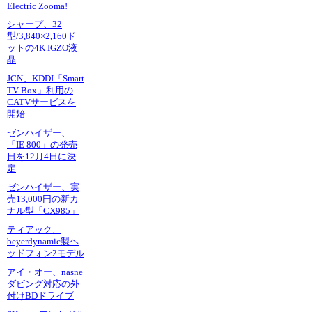
Electric Zooma!
シャープ、32
型/3,840×2,160ド
ットの4K IGZO液
晶
JCN、KDDI「Smart
TV Box」利用の
CATVサービスを
開始
ゼンハイザー、
「IE 800」の発売
日を12月4日に決
定
ゼンハイザー、実
売13,000円の新カ
ナル型「CX985」
ティアック、
beyerdynamic製ヘ
ッドフォン2モデル
アイ・オー、nasne
ダビング対応の外
付けBDドライブ