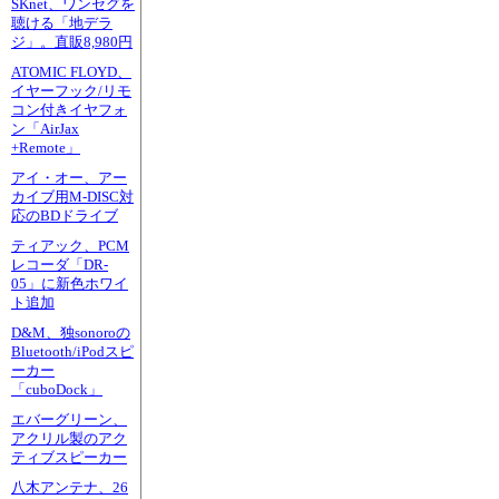
SKnet、ワンセグを
聴ける「地デラ
ジ」。直販8,980円
ATOMIC FLOYD、
イヤーフック/リモ
コン付きイヤフォ
ン「AirJax
+Remote」
アイ・オー、アー
カイブ用M-DISC対
応のBDドライブ
ティアック、PCM
レコーダ「DR-
05」に新色ホワイ
ト追加
D&M、独sonoroの
Bluetooth/iPodスピ
ーカー
「cuboDock」
エバーグリーン、
アクリル製のアク
ティブスピーカー
八木アンテナ、26