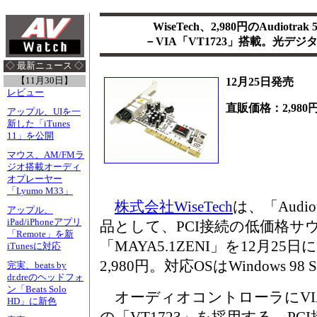
WiseTech、2,980円のAudiotr
－VIA「VT1723」搭載。光デジタ
◇ 最新ニュース ◇
【11月30日】
12月25日発売
レビュー
直販価格：2,980
アップル、UIを一
新した「iTunes
11」を公開
マウス、AM/FMラ
ジオ搭載オーディ
オプレーヤー
「Lyumo M33」
株式会社WiseTech
は、「Audi
アップル、
iPad/iPhoneアプリ
品として、PCI接続の低価格サ
「Remote」を新
「MAYA5.1ZENI」を12月2
iTunesに対応
2,980円。対応OSはWindows 98 SE/
完実、beats by
dr.dreのヘッドフォ
ン「Beats Solo
オーディオコントローラにVI
HD」に新色