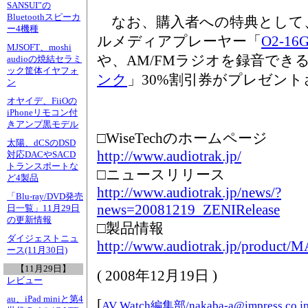
SANSUI”の
Bluetoothスピーカ
なお、購入者への特典として、
ー4機種
ルメディアプレーヤー「
O2-16
MJSOFT、moshi
や、AM/FMラジオを録音でき
audioの焼結セラミ
ック筐体イヤフォ
ンク
」30%割引券がプレゼント
ン
オヤイデ、FiiOの
iPhoneリモコン付
きアンプ黒モデル
□WiseTechのホームページ
太陽、dCSのDSD
http://www.audiotrak.jp/
対応DACやSACD
トランスポートな
□ニュースリリース
ど4製品
http://www.audiotrak.jp/news/?
「Blu-ray/DVD発売
news=20081219_ZENIRelease
日一覧」11月29日
の更新情報
□製品情報
ダイジェストニュ
http://www.audiotrak.jp/product
ース(11月30日)
【11月29日】
(
2008年12月19日
)
レビュー
au、iPad miniと第4
[
AV Watch編集部/
nakaba-a@impress.co.j