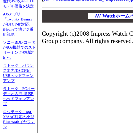
世代iPadの4G LTE
モデル価格を決定
00
iOSアプリ
00
AV Watchホー
「Twonky Beam」
00
がDTCP-IP対応。
iPhoneで地デジ番
Copyright (c)2008 Impress Watch C
組視聴
Group company. All rights reserved
ソニーBDレコーダ
がiOS機器でのスト
リーミング視聴対
応へ
ラトック、バラン
ス出力/DSD対応
USBヘッドフォン
アンプ
ラトック、PCオー
ディオ入門用USB
ヘッドフォンアン
プ
ロジテック、apt-
X/AAC対応の小型
Bluetoothイヤフォ
ン