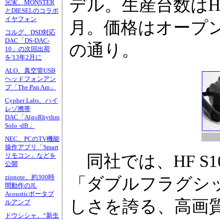
デル。生産台数はHF 
完実、MONSTER
とDIESELのコラボ
イヤフォン
月。価格はオープ
コルグ、DSD対応
DAC「DS-DAC-
の通り。
10」の次回出荷
を'13年2月に
ALO、真空管USB
ヘッドフォンアン
プ「The Pan Am」
Cypher Labs、ハイ
レゾ携帯
DAC「AlgoRhythm
Solo -dB」
NEC、PCのTV機能
操作アプリ「Smart
同社では、HF S1
リモコン」などを
公開
zionote、約300時
「ダブルフラグシッ
間動作のJL
Acousticポータブ
しさを誇る、高画質
ルアンプ
ドウシシャ、“新生