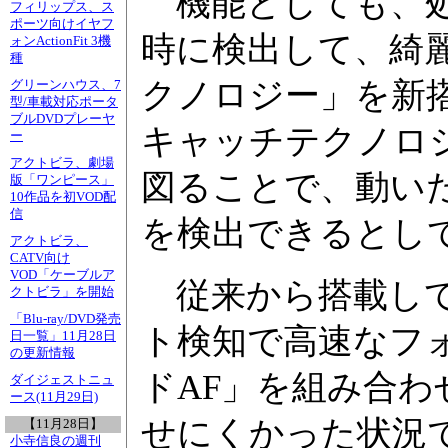
機能としても、処
フィリップス、ス
ポーツ向けイヤフ
時に検出して、綺
ォンActionFit 3機
種
クノロジー」を新
グリーンハウス、7
型/車載対応ポータ
ブルDVDプレーヤ
キャッチテクノロ
ー
アクトビラ、劇場
図ることで、動い
版「ワンピース」
10作品を初VOD配
信
を検出できるとし
アクトビラ、
CATV向け
VOD「ケーブルア
従来から搭載して
クトビラ」を開始
「Blu-ray/DVD発売
ト検知で高速なフ
日一覧」11月28日
の更新情報
ドAF」を組み合
ダイジェストニュ
ース(11月29日)
せにくかった状況
【11月28日】
小寺信良の週刊