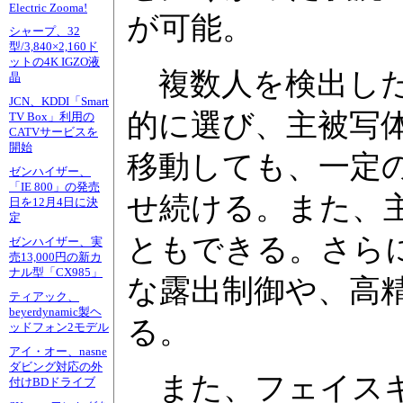
Electric Zooma!
が可能。
シャープ、32
型/3,840×2,160ド
ットの4K IGZO液
複数人を検出した
晶
JCN、KDDI「Smart
的に選び、主被写
TV Box」利用の
CATVサービスを
開始
移動しても、一定
ゼンハイザー、
「IE 800」の発売
せ続ける。また、
日を12月4日に決
定
ともできる。さら
ゼンハイザー、実
売13,000円の新カ
ナル型「CX985」
な露出制御や、高
ティアック、
beyerdynamic製ヘ
る。
ッドフォン2モデル
アイ・オー、nasne
ダビング対応の外
また、フェイスキ
付けBDドライブ