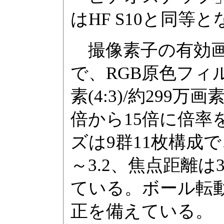
はHF S10と同等
撮像素子の有効画素
で、RGB原色フィ
素(4:3)/約299万
倍から15倍に倍率
ズは9群11枚構成で
～3.2、焦点距離は3
ている。ボール転
正を備えている。