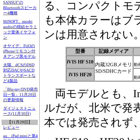
る、コンパクトモ
SANSUI”の
Bluetoothスピーカ
ー4機種
も本体カラーはブ
MJSOFT、moshi
audioの焼結セラミ
ンは用意されない
ック筐体イヤフォ
ン
オヤイデ、FiiOの
型番
記録メディア
iPhoneリモコン付
きアンプ黒モデル
iVIS HF S10
内蔵32GBメモリ
動
太陽、dCSのDSD
対応DACやSACD
SD/SDHCカード
iVIS HF20
トランスポートな
動
ど4製品
「Blu-ray/DVD発売
両モデルとも、Inte
日一覧」11月29日
の更新情報
ルだが、北米で発表
ダイジェストニュ
ース(11月30日)
本では発売されず、
【11月29日】
レビュー
au、iPad miniと第4