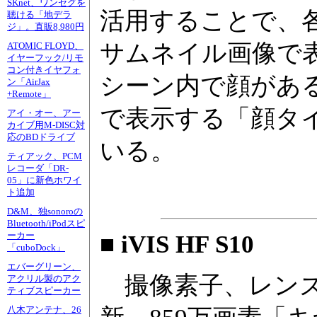
SKnet、ワンセグを
活用することで、
聴ける「地デラ
ジ」。直販8,980円
サムネイル画像で
ATOMIC FLOYD、
イヤーフック/リモ
コン付きイヤフォ
シーン内で顔があ
ン「AirJax
+Remote」
で表示する「顔タ
アイ・オー、アー
カイブ用M-DISC対
応のBDドライブ
いる。
ティアック、PCM
レコーダ「DR-
05」に新色ホワイ
ト追加
D&M、独sonoroの
Bluetooth/iPodスピ
ーカー
■ iVIS HF S10
「cuboDock」
エバーグリーン、
撮像素子、レンズ
アクリル製のアク
ティブスピーカー
八木アンテナ、26