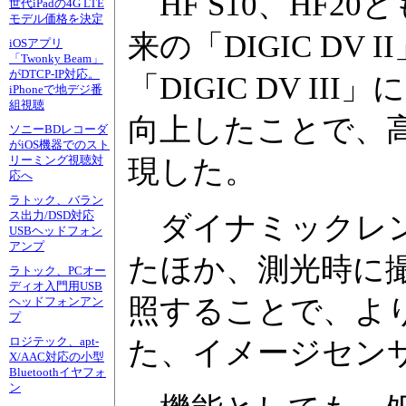
HF S10、HF2
世代iPadの4G LTE
モデル価格を決定
来の「DIGIC DV
iOSアプリ
「Twonky Beam」
がDTCP-IP対応。
「DIGIC DV I
iPhoneで地デジ番
組視聴
向上したことで、
ソニーBDレコーダ
がiOS機器でのスト
リーミング視聴対
現した。
応へ
ラトック、バラン
ス出力/DSD対応
ダイナミックレン
USBヘッドフォン
アンプ
たほか、測光時に
ラトック、PCオー
ディオ入門用USB
照することで、よ
ヘッドフォンアン
プ
ロジテック、apt-
た、イメージセン
X/AAC対応の小型
Bluetoothイヤフォ
ン