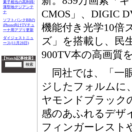
新。859万画素「キ
素子相当の高利得/
薄型地デジアンテ
CMOS」、DIGIC 
ナ
ソフトバンクBBの
機能付き光学10倍
iPhone向けTVチュ
ーナ用アプリ更新
ズ」を搭載し、民
ダイジェストニュ
ース(11月28日)
900TV本の高画
【Watch記事検索】
同社では、「一眼
ジしたフォルムに
ヤモンドブラック
感のあふれるデザ
フィンガーレスト