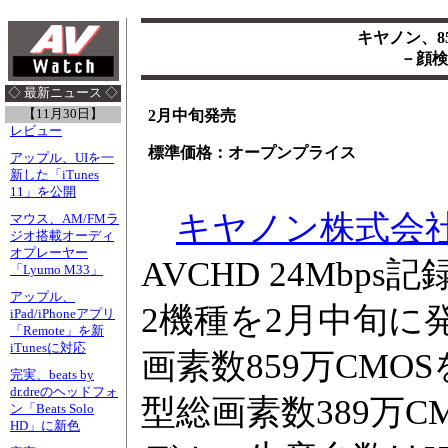
キヤノン、85
－顔検
◇ 最新ニュース ◇
【11月30日】
2月中旬発売
レビュー
標準価格：オープンプライス
アップル、UIを一
新した「iTunes
11」を公開
キヤノン株式会
マウス、AM/FMラ
ジオ搭載オーディ
オプレーヤー
AVCHD 24Mb
「Lyumo M33」
アップル、
2機種を2月中旬に発
iPad/iPhoneアプリ
「Remote」を新
iTunesに対応
画素数859万CMOSを
完実、beats by
dr.dreのヘッドフォ
型総画素数389万CM
ン「Beats Solo
HD」に新色