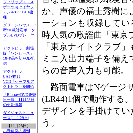
フィリップス、ス
ポーツ向けイヤフ
か、声優の福士秀樹に
ォンActionFit 3機
種
ーションも収録してい
グリーンハウス、7
型/車載対応ポータ
時人気の歌謡曲「東京
ブルDVDプレーヤ
ー
「東京ナイトクラブ」
アクトビラ、劇場
版「ワンピース」
ミニ入出力端子を備え
10作品を初VOD配
信
らの音声入力も可能。
アクトビラ、
CATV向け
VOD「ケーブルア
路面電車はNゲージサ
クトビラ」を開始
「Blu-ray/DVD発売
(LR44)1個で動作
日一覧」11月28日
の更新情報
デザインを手掛けてい
ダイジェストニュ
ース(11月29日)
う。
【11月28日】
小寺信良の週刊