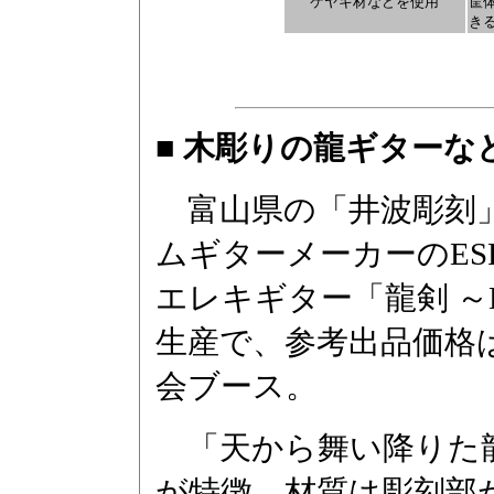
ケヤキ材などを使用
筐
き
■ 木彫りの龍ギターな
富山県の「井波彫刻」
ムギターメーカーのE
エレキギター「龍剣 ～Dr
生産で、参考出品価格は
会ブース。
「天から舞い降りた
が特徴。材質は彫刻部