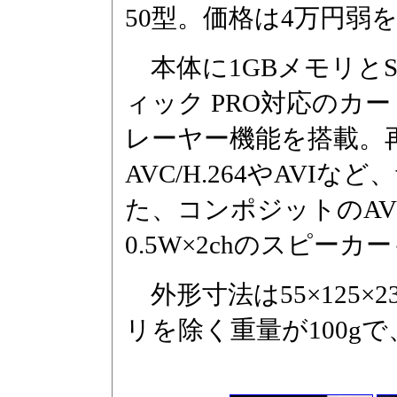
50型。価格は4万円弱
本体に1GBメモリとSD
ィック PRO対応のカ
レーヤー機能を搭載。再
AVC/H.264やAVIな
た、コンポジットのA
0.5W×2chのスピー
外形寸法は55×125×2
リを除く重量が100gで