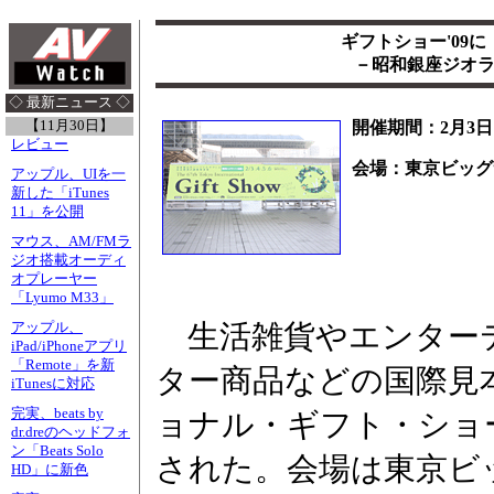
ギフトショー'09
－昭和銀座ジオラ
◇ 最新ニュース ◇
【11月30日】
開催期間：2月3日
レビュー
会場：東京ビッグ
アップル、UIを一
新した「iTunes
11」を公開
マウス、AM/FMラ
ジオ搭載オーディ
オプレーヤー
「Lyumo M33」
生活雑貨やエンター
アップル、
iPad/iPhoneアプリ
「Remote」を新
ター商品などの国際見
iTunesに対応
完実、beats by
ョナル・ギフト・ショー
dr.dreのヘッドフォ
ン「Beats Solo
された。会場は東京ビ
HD」に新色