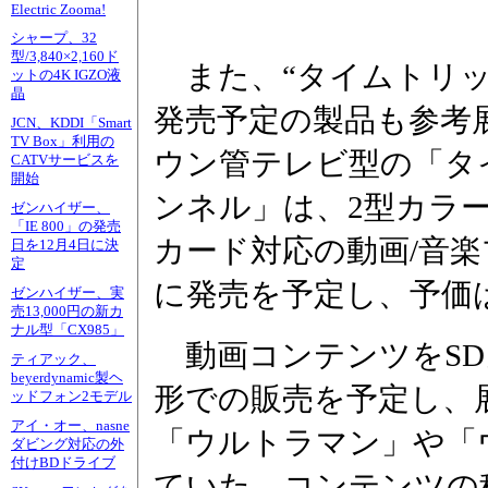
Electric Zooma!
シャープ、32
型/3,840×2,160ド
また、“タイムトリッ
ットの4K IGZO液
晶
発売予定の製品も参考
JCN、KDDI「Smart
TV Box」利用の
ウン管テレビ型の「タ
CATVサービスを
開始
ンネル」は、2型カラー
ゼンハイザー、
「IE 800」の発売
カード対応の動画/音楽
日を12月4日に決
定
に発売を予定し、予価は9
ゼンハイザー、実
売13,000円の新カ
ナル型「CX985」
動画コンテンツをSD
ティアック、
beyerdynamic製ヘ
形での販売を予定し、
ッドフォン2モデル
アイ・オー、nasne
「ウルトラマン」や「
ダビング対応の外
付けBDドライブ
ていた。コンテンツの