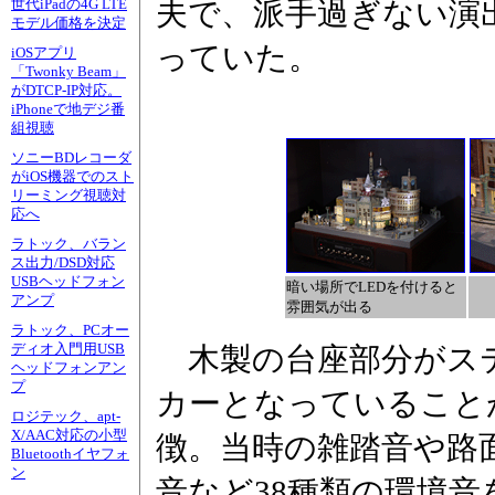
夫で、派手過ぎない演
世代iPadの4G LTE
モデル価格を決定
っていた。
iOSアプリ
「Twonky Beam」
がDTCP-IP対応。
iPhoneで地デジ番
組視聴
ソニーBDレコーダ
がiOS機器でのスト
リーミング視聴対
応へ
ラトック、バラン
ス出力/DSD対応
USBヘッドフォン
暗い場所でLEDを付けると
アンプ
雰囲気が出る
ラトック、PCオー
ディオ入門用USB
木製の台座部分がス
ヘッドフォンアン
プ
カーとなっていること
ロジテック、apt-
X/AAC対応の小型
徴。当時の雑踏音や路
Bluetoothイヤフォ
ン
音など38種類の環境音