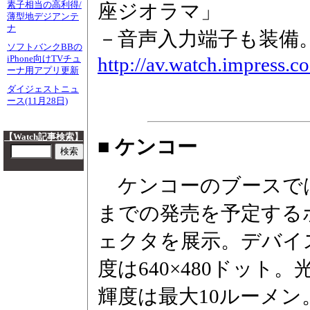
素子相当の高利得/
座ジオラマ」
薄型地デジアンテ
ナ
－音声入力端子も装備。都
ソフトバンクBBの
http://av.watch.impress.
iPhone向けTVチュ
ーナ用アプリ更新
ダイジェストニュ
ース(11月28日)
【Watch記事検索】
■ ケンコー
ケンコーのブースでは
までの発売を予定する
ェクタを展示。デバイス
度は640×480ドット
輝度は最大10ルーメン