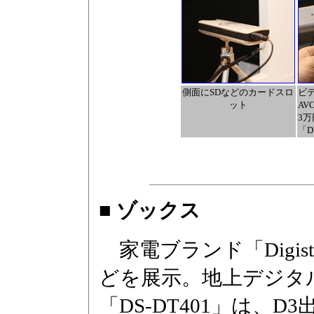
側面にSDなどのカードスロ
ビデ
ット
AV
3万
「D
■ ゾックス
家電ブランド「Digist
どを展示。地上デジタ
「DS-DT401」は、D