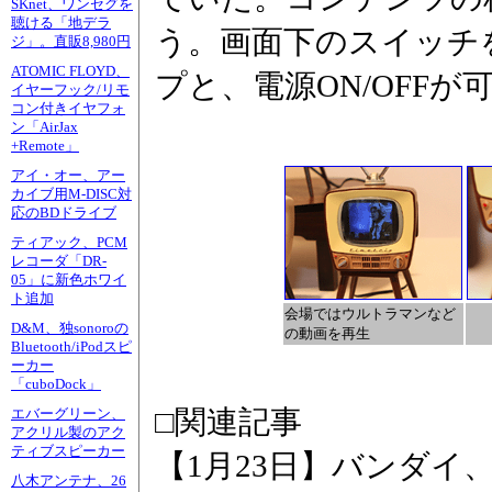
SKnet、ワンセグを
聴ける「地デラ
う。画面下のスイッチ
ジ」。直販8,980円
ATOMIC FLOYD、
プと、電源ON/OFFが
イヤーフック/リモ
コン付きイヤフォ
ン「AirJax
+Remote」
アイ・オー、アー
カイブ用M-DISC対
応のBDドライブ
ティアック、PCM
レコーダ「DR-
05」に新色ホワイ
ト追加
会場ではウルトラマンなど
D&M、独sonoroの
の動画を再生
Bluetooth/iPodスピ
ーカー
「cuboDock」
□関連記事
エバーグリーン、
アクリル製のアク
ティブスピーカー
【1月23日】バンダイ
八木アンテナ、26