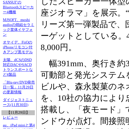
したスピーカー一体型
SANSUI”の
Bluetoothスピーカ
座ジオラマ」を展示。
ー4機種
MJSOFT、moshi
リーズ第一弾製品で、
audioの焼結セラミ
ック筐体イヤフォ
ーゲットとしている。4
ン
オヤイデ、FiiOの
8,000円。
iPhoneリモコン付
きアンプ黒モデル
太陽、dCSのDSD
幅391mm、奥行き約3
対応DACやSACD
トランスポートな
可動部と発光システム
ど4製品
「Blu-ray/DVD発売
ビルや、森永製菓のネ
日一覧」11月29日
の更新情報
を、10社の協力により
ダイジェストニュ
ース(11月30日)
搭載し、「夜モード」
【11月29日】
レビュー
ンドウが点灯。間接照
au、iPad miniと第4