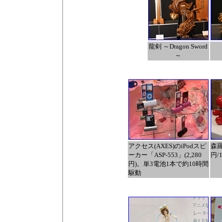
龍剣 ～Dragon Sword
～
アクセス(AXES)のiPodスピ
森羅
ーカー「ASP-553」(2,280
円/
円)。単3電池1本で約10時間
駆動