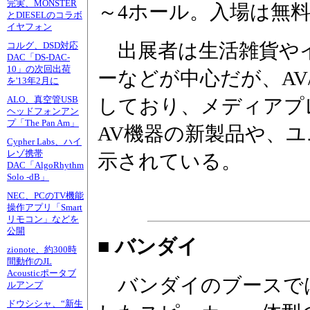
完実、MONSTER
～4ホール。入場は無料
とDIESELのコラボ
イヤフォン
出展者は生活雑貨や
コルグ、DSD対応
DAC「DS-DAC-
10」の次回出荷
ーなどが中心だが、AV
を'13年2月に
ALO、真空管USB
しており、メディアプ
ヘッドフォンアン
プ「The Pan Am」
AV機器の新製品や、
Cypher Labs、ハイ
レゾ携帯
示されている。
DAC「AlgoRhythm
Solo -dB」
NEC、PCのTV機能
操作アプリ「Smart
リモコン」などを
公開
■ バンダイ
zionote、約300時
間動作のJL
Acousticポータブ
バンダイのブースでは
ルアンプ
ドウシシャ、“新生